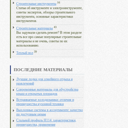
16
Строительные инструменты
Статьи об инструменте и электроинструменте,
советы экспертов, обзоры строительного
инструмента, основные характеристики
инструментов.
43
Строительные материалы
Вы задумали сделать ремонт? В этом разделе
есть все про самые популярные строительные
материалы и не очень, советы по их
использованию.
39
Теплый пол
ПОСЛЕДНИЕ МАТЕРИАЛЫ
Лучшие лодки для семейного отдыха и
развлечений
Современные материалы для обустройства
крыш и открытых площадок
Встраиваемые холодильники: отличия и
преимущества кухонной техники
Выхлопные системы в ассортименте: качество
по доступным ценам
Стальной профиль Н114: характеристики,
преимущества, применение