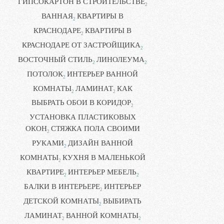
ГИПСОКАРТОН В СТРОИТЕЛЬСТВЕ
2
ВАННАЯ
КВАРТИРЫ В
2
КРАСНОДАРЕ
КВАРТИРЫ В
2
КРАСНОДАРЕ ОТ ЗАСТРОЙЩИКА
2
ВОСТОЧНЫЙ СТИЛЬ
ЛИНОЛЕУМА
2
2
ПОТОЛОК
ИНТЕРЬЕР ВАННОЙ
2
КОМНАТЫ
ЛАМИНАТ
КАК
2
2
ВЫБРАТЬ ОБОИ В КОРИДОР
2
УСТАНОВКА ПЛАСТИКОВЫХ
ОКОН
СТЯЖКА ПОЛА СВОИМИ
2
РУКАМИ
ДИЗАЙН ВАННОЙ
2
КОМНАТЫ
КУХНЯ В МАЛЕНЬКОЙ
2
КВАРТИРЕ
ИНТЕРЬЕР МЕБЕЛЬ
2
2
БАЛКИ В ИНТЕРЬЕРЕ
ИНТЕРЬЕР
2
ДЕТСКОЙ КОМНАТЫ
ВЫБИРАТЬ
2
ЛАМИНАТ
ВАННОЙ КОМНАТЫ
2
2