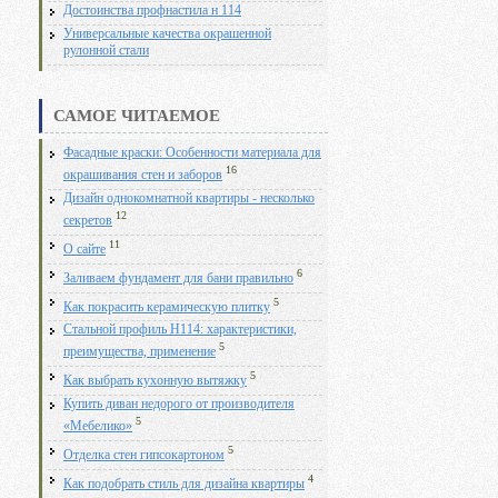
Достоинства профнастила н 114
Универсальные качества окрашенной
рулонной стали
САМОЕ ЧИТАЕМОЕ
Фасадные краски: Особенности материала для
16
окрашивания стен и заборов
Дизайн однокомнатной квартиры - несколько
12
секретов
11
О сайте
6
Заливаем фундамент для бани правильно
5
Как покрасить керамическую плитку
Стальной профиль Н114: характеристики,
5
преимущества, применение
5
Как выбрать кухонную вытяжку
Купить диван недорого от производителя
5
«Мебелико»
5
Отделка стен гипсокартоном
4
Как подобрать стиль для дизайна квартиры