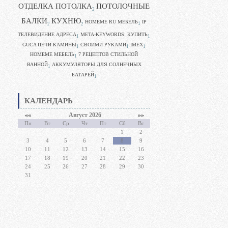
ОТДЕЛКА ПОТОЛКА
ПОТОЛОЧНЫЕ
2
БАЛКИ
КУХНЮ
HOMEME RU МЕБЕЛЬ
IP
1
2
2
ТЕЛЕВИДЕНИЕ АДРЕСА
META-KEYWORDS: КУПИТЬ
1
1
GUCA ПЕЧИ КАМИНЫ
CВОИМИ РУКАМИ
IMEX
1
1
1
HOMEME МЕБЕЛЬ
7 РЕЦЕПТОВ СТИЛЬНОЙ
1
ВАННОЙ
АККУМУЛЯТОРЫ ДЛЯ СОЛНЕЧНЫХ
1
БАТАРЕЙ
1
КАЛЕНДАРЬ
««
Август 2026
»»
Пн
Вт
Ср
Чт
Пт
Сб
Вс
1
2
3
4
5
6
7
8
9
10
11
12
13
14
15
16
17
18
19
20
21
22
23
24
25
26
27
28
29
30
31