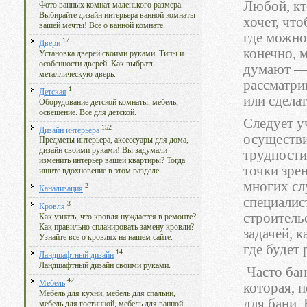
Любой, кт
Фото ванных комнат маленького размера.
Выбирайте дизайн интерьера ванной комнаты
хочет, чт
вашей мечты! Все о ванной комнате.
где можно
17
Двери
конечно, м
Установка дверей своими руками. Типы и
особенности дверей. Как выбрать
думают — 
металлическую дверь.
рассматри
1
Детская
или сдела
Оборудование детской комнаты, мебель,
освещение. Все для детской.
Следует у
152
Дизайн интерьера
осуществи
Предметы интерьера, аксессуары для дома,
дизайн своими руками! Вы задумали
трудности
изменить интерьер вашей квартиры? Тогда
точки зрен
ищите вдохновение в этом разделе.
многих сл
2
Канализация
специалис
3
Кровля
строительс
Как узнать, что кровля нуждается в ремонте?
Как правильно спланировать замену кровли?
задачей, 
Узнайте все о кровлях на нашем сайте.
где будет
14
Ландшафтный дизайн
Ландшафтный дизайн своими руками.
Часто бан
42
Мебель
которая, п
Мебель для кухни, мебель для спальни,
для бани.
мебель для гостинной, мебель для ванной.