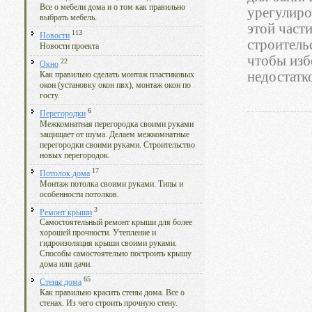
Все о мебели дома и о том как правильно
урегулиро
выбрать мебель.
этой част
113
Новости
строитель
Новости проекта
чтобы изб
22
Окно
недостатк
Как правильно сделать монтаж пластиковых
окон (установку окон пвх), монтаж окон по
госту.
6
Перегородки
Межкомнатная перегородка своими руками
защищает от шума. Делаем межкомнатные
перегородки своими руками. Строительство
новых перегородок.
17
Потолок дома
Монтаж потолка своими руками. Типы и
особенности потолков.
3
Ремонт крыши
Самостоятельный ремонт крыши для более
хорошей прочности. Утепление и
гидроизоляция крыши своими руками.
Способы самостоятельно построить крышу
дома или дачи.
65
Стены дома
Как правильно красить стены дома. Все о
стенах. Из чего строить прочную стену.