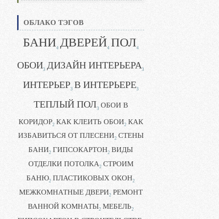
ОБЛАКО ТЭГОВ
БАНИ
ДВЕРЕЙ
ПОЛ
4
4
4
ОБОИ
ДИЗАЙН ИНТЕРЬЕРА
3
3
ИНТЕРЬЕР
В ИНТЕРЬЕРЕ
3
3
ТЕПЛЫЙ ПОЛ
ОБОИ В
3
КОРИДОР
КАК КЛЕИТЬ ОБОИ
КАК
2
2
ИЗБАВИТЬСЯ ОТ ПЛЕСЕНИ
СТЕНЫ
2
БАНИ
ГИПСОКАРТОН
ВИДЫ
2
2
ОТДЕЛКИ ПОТОЛКА
СТРОИМ
2
БАНЮ
ПЛАСТИКОВЫХ ОКОН
2
2
МЕЖКОМНАТНЫЕ ДВЕРИ
РЕМОНТ
2
ВАННОЙ КОМНАТЫ
МЕБЕЛЬ
2
2