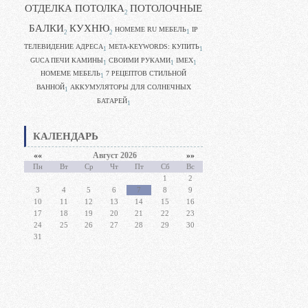
ОТДЕЛКА ПОТОЛКА
ПОТОЛОЧНЫЕ
2
БАЛКИ
КУХНЮ
HOMEME RU МЕБЕЛЬ
IP
1
2
2
ТЕЛЕВИДЕНИЕ АДРЕСА
META-KEYWORDS: КУПИТЬ
1
1
GUCA ПЕЧИ КАМИНЫ
CВОИМИ РУКАМИ
IMEX
1
1
1
HOMEME МЕБЕЛЬ
7 РЕЦЕПТОВ СТИЛЬНОЙ
1
ВАННОЙ
АККУМУЛЯТОРЫ ДЛЯ СОЛНЕЧНЫХ
1
БАТАРЕЙ
1
КАЛЕНДАРЬ
««
Август 2026
»»
Пн
Вт
Ср
Чт
Пт
Сб
Вс
1
2
3
4
5
6
7
8
9
10
11
12
13
14
15
16
17
18
19
20
21
22
23
24
25
26
27
28
29
30
31