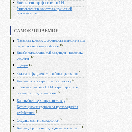
Достоинства профнастила н 114
Универсальные качества окрашенной
рулонной стали
САМОЕ ЧИТАЕМОЕ
Фасадные краски: Особенности материала для
16
окрашивания стен и заборов
Дизайн однокомнатной квартиры - несколько
12
секретов
11
О сайте
6
Заливаем фундамент для бани правильно
5
Как покрасить керамическую плитку
Стальной профиль Н114: характеристики,
5
преимущества, применение
5
Как выбрать кухонную вытяжку
Купить диван недорого от производителя
5
«Мебелико»
5
Отделка стен гипсокартоном
4
Как подобрать стиль для дизайна квартиры