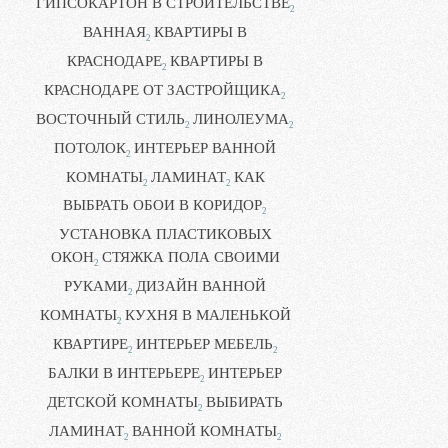
ГИПСОКАРТОН В СТРОИТЕЛЬСТВЕ
2
ВАННАЯ
КВАРТИРЫ В
2
КРАСНОДАРЕ
КВАРТИРЫ В
2
КРАСНОДАРЕ ОТ ЗАСТРОЙЩИКА
2
ВОСТОЧНЫЙ СТИЛЬ
ЛИНОЛЕУМА
2
2
ПОТОЛОК
ИНТЕРЬЕР ВАННОЙ
2
КОМНАТЫ
ЛАМИНАТ
КАК
2
2
ВЫБРАТЬ ОБОИ В КОРИДОР
2
УСТАНОВКА ПЛАСТИКОВЫХ
ОКОН
СТЯЖКА ПОЛА СВОИМИ
2
РУКАМИ
ДИЗАЙН ВАННОЙ
2
КОМНАТЫ
КУХНЯ В МАЛЕНЬКОЙ
2
КВАРТИРЕ
ИНТЕРЬЕР МЕБЕЛЬ
2
2
БАЛКИ В ИНТЕРЬЕРЕ
ИНТЕРЬЕР
2
ДЕТСКОЙ КОМНАТЫ
ВЫБИРАТЬ
2
ЛАМИНАТ
ВАННОЙ КОМНАТЫ
2
2