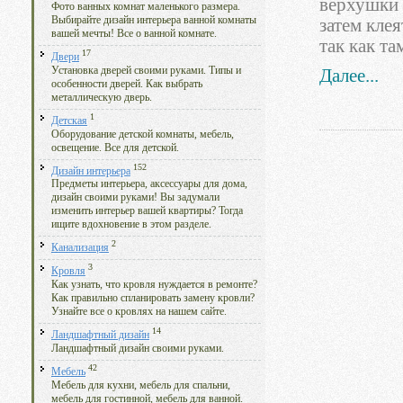
верхушки 
Фото ванных комнат маленького размера.
Выбирайте дизайн интерьера ванной комнаты
затем кле
вашей мечты! Все о ванной комнате.
так как т
17
Двери
Установка дверей своими руками. Типы и
Далее...
особенности дверей. Как выбрать
металлическую дверь.
1
Детская
Оборудование детской комнаты, мебель,
освещение. Все для детской.
152
Дизайн интерьера
Предметы интерьера, аксессуары для дома,
дизайн своими руками! Вы задумали
изменить интерьер вашей квартиры? Тогда
ищите вдохновение в этом разделе.
2
Канализация
3
Кровля
Как узнать, что кровля нуждается в ремонте?
Как правильно спланировать замену кровли?
Узнайте все о кровлях на нашем сайте.
14
Ландшафтный дизайн
Ландшафтный дизайн своими руками.
42
Мебель
Мебель для кухни, мебель для спальни,
мебель для гостинной, мебель для ванной.