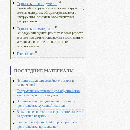
16
Строительные инструменты
Статьи об инструменте и электроинструменте,
советы экспертов, обзоры строительного
инструмента, основные характеристики
инструментов.
43
Строительные материалы
Вы задумали сделать ремонт? В этом разделе
есть все про самые популярные строительные
материалы и не очень, советы по их
использованию.
39
Теплый пол
ПОСЛЕДНИЕ МАТЕРИАЛЫ
Лучшие лодки для семейного отдыха и
развлечений
Современные материалы для обустройства
крыш и открытых площадок
Встраиваемые холодильники: отличия и
преимущества кухонной техники
Выхлопные системы в ассортименте: качество
по доступным ценам
Стальной профиль Н114: характеристики,
преимущества, применение