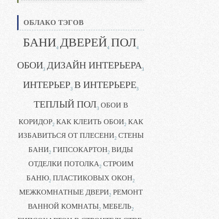
ОБЛАКО ТЭГОВ
БАНИ
ДВЕРЕЙ
ПОЛ
4
4
4
ОБОИ
ДИЗАЙН ИНТЕРЬЕРА
3
3
ИНТЕРЬЕР
В ИНТЕРЬЕРЕ
3
3
ТЕПЛЫЙ ПОЛ
ОБОИ В
3
КОРИДОР
КАК КЛЕИТЬ ОБОИ
КАК
2
2
ИЗБАВИТЬСЯ ОТ ПЛЕСЕНИ
СТЕНЫ
2
БАНИ
ГИПСОКАРТОН
ВИДЫ
2
2
ОТДЕЛКИ ПОТОЛКА
СТРОИМ
2
БАНЮ
ПЛАСТИКОВЫХ ОКОН
2
2
МЕЖКОМНАТНЫЕ ДВЕРИ
РЕМОНТ
2
ВАННОЙ КОМНАТЫ
МЕБЕЛЬ
2
2