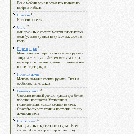
Все о мебели дома и о том как правильно
выбрать мебель.
113
Новости
Новости проекта
22
Окно
Как правильно сделать монтаж пластиковых
окон (установку окон пвх), монтаж окон по
госту.
6
Перегородки
Межкомнатная перегородка своими руками
защищает от шума. Делаем межкомнатные
перегородки своими руками. Строительство
новых перегородок.
17
Потолок дома
Монтаж потолка своими руками. Типы и
особенности потолков.
3
Ремонт крыши
Самостоятельный ремонт крыши для более
хорошей прочности. Утепление и
гидроизоляция крыши своими руками.
Способы самостоятельно построить крышу
дома или дачи.
65
Стены дома
Как правильно красить стены дома. Все о
стенах. Из чего строить прочную стену.