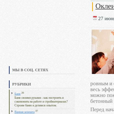
Оклеи
27 июня
МЫ В СОЦ. СЕТЯХ
ровным и 
РУБРИКИ
весь эффе
20
Баня
можно пок
Баня своими руками - как построить и
бетонный 
сэкономить на работе и стройматериалах?
Строим баню и делимся опытом.
Перед нач
37
Ванная комната