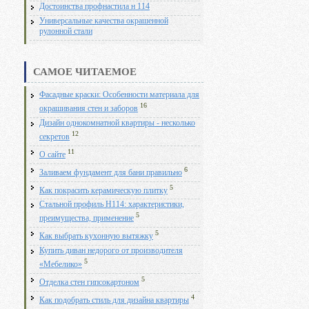
Достоинства профнастила н 114
Универсальные качества окрашенной
рулонной стали
САМОЕ ЧИТАЕМОЕ
Фасадные краски: Особенности материала для
16
окрашивания стен и заборов
Дизайн однокомнатной квартиры - несколько
12
секретов
11
О сайте
6
Заливаем фундамент для бани правильно
5
Как покрасить керамическую плитку
Стальной профиль Н114: характеристики,
5
преимущества, применение
5
Как выбрать кухонную вытяжку
Купить диван недорого от производителя
5
«Мебелико»
5
Отделка стен гипсокартоном
4
Как подобрать стиль для дизайна квартиры