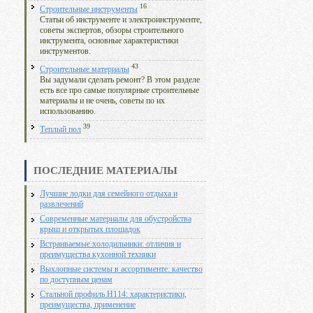
16
Строительные инструменты
Статьи об инструменте и электроинструменте,
советы экспертов, обзоры строительного
инструмента, основные характеристики
инструментов.
43
Строительные материалы
Вы задумали сделать ремонт? В этом разделе
есть все про самые популярные строительные
материалы и не очень, советы по их
использованию.
39
Теплый пол
ПОСЛЕДНИЕ МАТЕРИАЛЫ
Лучшие лодки для семейного отдыха и
развлечений
Современные материалы для обустройства
крыш и открытых площадок
Встраиваемые холодильники: отличия и
преимущества кухонной техники
Выхлопные системы в ассортименте: качество
по доступным ценам
Стальной профиль Н114: характеристики,
преимущества, применение