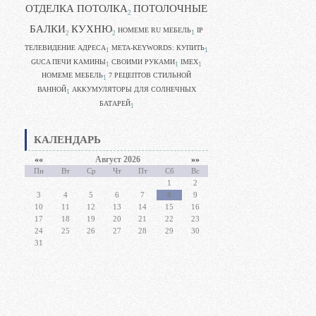
ОТДЕЛКА ПОТОЛКА
ПОТОЛОЧНЫЕ
2
БАЛКИ
КУХНЮ
HOMEME RU МЕБЕЛЬ
IP
1
2
2
ТЕЛЕВИДЕНИЕ АДРЕСА
META-KEYWORDS: КУПИТЬ
1
1
GUCA ПЕЧИ КАМИНЫ
CВОИМИ РУКАМИ
IMEX
1
1
1
HOMEME МЕБЕЛЬ
7 РЕЦЕПТОВ СТИЛЬНОЙ
1
ВАННОЙ
АККУМУЛЯТОРЫ ДЛЯ СОЛНЕЧНЫХ
1
БАТАРЕЙ
1
КАЛЕНДАРЬ
««
Август 2026
»»
Пн
Вт
Ср
Чт
Пт
Сб
Вс
1
2
3
4
5
6
7
8
9
10
11
12
13
14
15
16
17
18
19
20
21
22
23
24
25
26
27
28
29
30
31