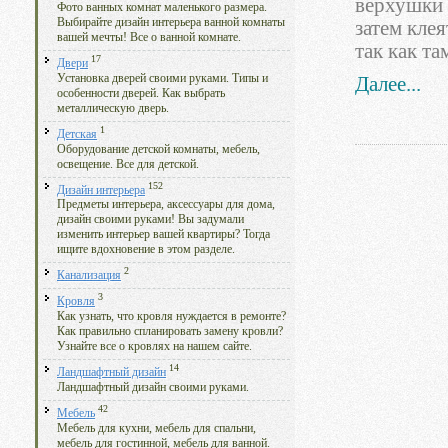
верхушки 
Фото ванных комнат маленького размера.
Выбирайте дизайн интерьера ванной комнаты
затем кле
вашей мечты! Все о ванной комнате.
так как т
17
Двери
Установка дверей своими руками. Типы и
Далее...
особенности дверей. Как выбрать
металлическую дверь.
1
Детская
Оборудование детской комнаты, мебель,
освещение. Все для детской.
152
Дизайн интерьера
Предметы интерьера, аксессуары для дома,
дизайн своими руками! Вы задумали
изменить интерьер вашей квартиры? Тогда
ищите вдохновение в этом разделе.
2
Канализация
3
Кровля
Как узнать, что кровля нуждается в ремонте?
Как правильно спланировать замену кровли?
Узнайте все о кровлях на нашем сайте.
14
Ландшафтный дизайн
Ландшафтный дизайн своими руками.
42
Мебель
Мебель для кухни, мебель для спальни,
мебель для гостинной, мебель для ванной.