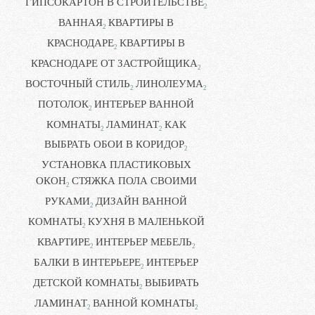
ГИПСОКАРТОН В СТРОИТЕЛЬСТВЕ
2
ВАННАЯ
КВАРТИРЫ В
2
КРАСНОДАРЕ
КВАРТИРЫ В
2
КРАСНОДАРЕ ОТ ЗАСТРОЙЩИКА
2
ВОСТОЧНЫЙ СТИЛЬ
ЛИНОЛЕУМА
2
2
ПОТОЛОК
ИНТЕРЬЕР ВАННОЙ
2
КОМНАТЫ
ЛАМИНАТ
КАК
2
2
ВЫБРАТЬ ОБОИ В КОРИДОР
2
УСТАНОВКА ПЛАСТИКОВЫХ
ОКОН
СТЯЖКА ПОЛА СВОИМИ
2
РУКАМИ
ДИЗАЙН ВАННОЙ
2
КОМНАТЫ
КУХНЯ В МАЛЕНЬКОЙ
2
КВАРТИРЕ
ИНТЕРЬЕР МЕБЕЛЬ
2
2
БАЛКИ В ИНТЕРЬЕРЕ
ИНТЕРЬЕР
2
ДЕТСКОЙ КОМНАТЫ
ВЫБИРАТЬ
2
ЛАМИНАТ
ВАННОЙ КОМНАТЫ
2
2