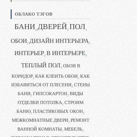
ОБЛАКО ТЭГОВ
БАНИ
ДВЕРЕЙ
ПОЛ
4
4
4
ОБОИ
ДИЗАЙН ИНТЕРЬЕРА
3
3
ИНТЕРЬЕР
В ИНТЕРЬЕРЕ
3
3
ТЕПЛЫЙ ПОЛ
ОБОИ В
3
КОРИДОР
КАК КЛЕИТЬ ОБОИ
КАК
2
2
ИЗБАВИТЬСЯ ОТ ПЛЕСЕНИ
СТЕНЫ
2
БАНИ
ГИПСОКАРТОН
ВИДЫ
2
2
ОТДЕЛКИ ПОТОЛКА
СТРОИМ
2
БАНЮ
ПЛАСТИКОВЫХ ОКОН
2
2
МЕЖКОМНАТНЫЕ ДВЕРИ
РЕМОНТ
2
ВАННОЙ КОМНАТЫ
МЕБЕЛЬ
2
2