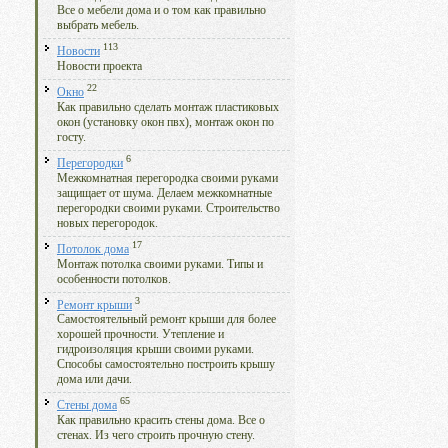
Все о мебели дома и о том как правильно
выбрать мебель.
113
Новости
Новости проекта
22
Окно
Как правильно сделать монтаж пластиковых
окон (установку окон пвх), монтаж окон по
госту.
6
Перегородки
Межкомнатная перегородка своими руками
защищает от шума. Делаем межкомнатные
перегородки своими руками. Строительство
новых перегородок.
17
Потолок дома
Монтаж потолка своими руками. Типы и
особенности потолков.
3
Ремонт крыши
Самостоятельный ремонт крыши для более
хорошей прочности. Утепление и
гидроизоляция крыши своими руками.
Способы самостоятельно построить крышу
дома или дачи.
65
Стены дома
Как правильно красить стены дома. Все о
стенах. Из чего строить прочную стену.