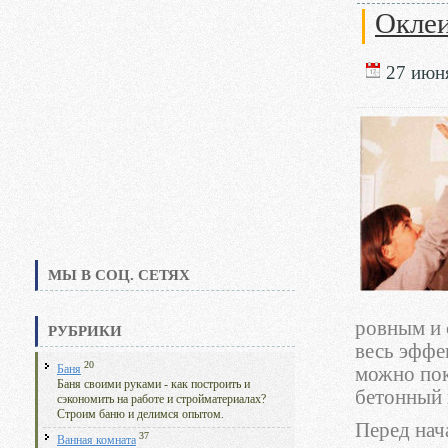
Оклеи
27 июня
МЫ В СОЦ. СЕТЯХ
ровным и 
РУБРИКИ
весь эффе
20
Баня
можно пок
Баня своими руками - как построить и
бетонный 
сэкономить на работе и стройматериалах?
Строим баню и делимся опытом.
Перед нач
37
Ванная комната