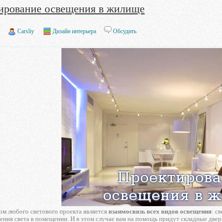
ирование освещения в жилище
.
Carsliy
Дизайн интерьера
Обсудить
м любого светового проекта является
взаимосвязь всех видов освещения
: с
ния света в помещении. И в этом случае вам на помощь придут складные двер