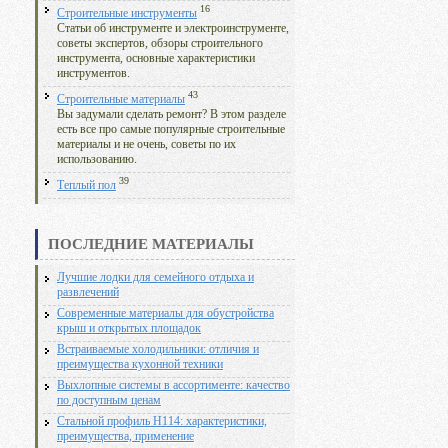
16
Строительные инструменты
Статьи об инструменте и электроинструменте,
советы экспертов, обзоры строительного
инструмента, основные характеристики
инструментов.
43
Строительные материалы
Вы задумали сделать ремонт? В этом разделе
есть все про самые популярные строительные
материалы и не очень, советы по их
использованию.
39
Теплый пол
ПОСЛЕДНИЕ МАТЕРИАЛЫ
Лучшие лодки для семейного отдыха и
развлечений
Современные материалы для обустройства
крыш и открытых площадок
Встраиваемые холодильники: отличия и
преимущества кухонной техники
Выхлопные системы в ассортименте: качество
по доступным ценам
Стальной профиль Н114: характеристики,
преимущества, применение