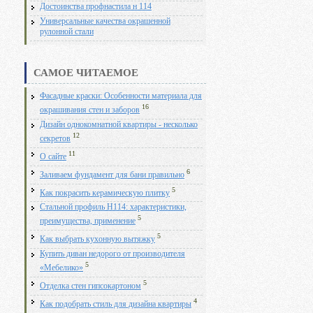
Достоинства профнастила н 114
Универсальные качества окрашенной
рулонной стали
САМОЕ ЧИТАЕМОЕ
Фасадные краски: Особенности материала для
16
окрашивания стен и заборов
Дизайн однокомнатной квартиры - несколько
12
секретов
11
О сайте
6
Заливаем фундамент для бани правильно
5
Как покрасить керамическую плитку
Стальной профиль Н114: характеристики,
5
преимущества, применение
5
Как выбрать кухонную вытяжку
Купить диван недорого от производителя
5
«Мебелико»
5
Отделка стен гипсокартоном
4
Как подобрать стиль для дизайна квартиры