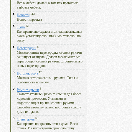
Все о мебели дома и о том как правильно
выбрать мебель.
113
Новости
Новости проекта
22
Окно
Как правильно сделать монтаж пластиковых
окон (установку окон пвх), монтаж окон по
госту.
6
Перегородки
Межкомнатная перегородка своими руками
защищает от шума. Делаем межкомнатные
перегородки своими руками. Строительство
новых перегородок.
17
Потолок дома
Монтаж потолка своими руками. Типы и
особенности потолков.
3
Ремонт крыши
Самостоятельный ремонт крыши для более
хорошей прочности. Утепление и
гидроизоляция крыши своими руками.
Способы самостоятельно построить крышу
дома или дачи.
65
Стены дома
Как правильно красить стены дома. Все о
стенах. Из чего строить прочную стену.