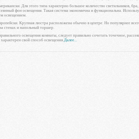
ерикански. Для этого типа характерно большое количество светильников, бр
сеянный фон освещения. Такая система экономична и функциональна. Используя
ем освещением.
вропейски. Крупная люстра расположена обычно в центре. Но популярнее все
 на стенах и напольный торшер.
равильного освещения комнаты, следует правильно сочетать точечное, рассеян
 характерен свой способ освещения.
Далее...