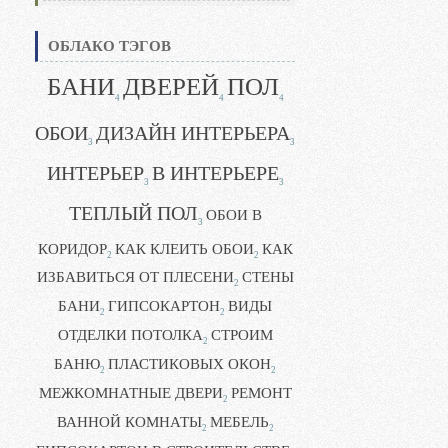
ОБЛАКО ТЭГОВ
БАНИ
ДВЕРЕЙ
ПОЛ
4
4
4
ОБОИ
ДИЗАЙН ИНТЕРЬЕРА
3
3
ИНТЕРЬЕР
В ИНТЕРЬЕРЕ
3
3
ТЕПЛЫЙ ПОЛ
ОБОИ В
3
КОРИДОР
КАК КЛЕИТЬ ОБОИ
КАК
2
2
ИЗБАВИТЬСЯ ОТ ПЛЕСЕНИ
СТЕНЫ
2
БАНИ
ГИПСОКАРТОН
ВИДЫ
2
2
ОТДЕЛКИ ПОТОЛКА
СТРОИМ
2
БАНЮ
ПЛАСТИКОВЫХ ОКОН
2
2
МЕЖКОМНАТНЫЕ ДВЕРИ
РЕМОНТ
2
ВАННОЙ КОМНАТЫ
МЕБЕЛЬ
2
2