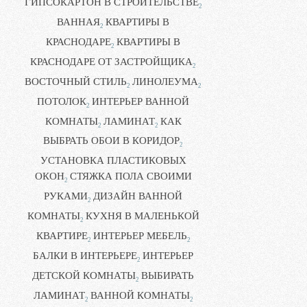
ГИПСОКАРТОН В СТРОИТЕЛЬСТВЕ
2
ВАННАЯ
КВАРТИРЫ В
2
КРАСНОДАРЕ
КВАРТИРЫ В
2
КРАСНОДАРЕ ОТ ЗАСТРОЙЩИКА
2
ВОСТОЧНЫЙ СТИЛЬ
ЛИНОЛЕУМА
2
2
ПОТОЛОК
ИНТЕРЬЕР ВАННОЙ
2
КОМНАТЫ
ЛАМИНАТ
КАК
2
2
ВЫБРАТЬ ОБОИ В КОРИДОР
2
УСТАНОВКА ПЛАСТИКОВЫХ
ОКОН
СТЯЖКА ПОЛА СВОИМИ
2
РУКАМИ
ДИЗАЙН ВАННОЙ
2
КОМНАТЫ
КУХНЯ В МАЛЕНЬКОЙ
2
КВАРТИРЕ
ИНТЕРЬЕР МЕБЕЛЬ
2
2
БАЛКИ В ИНТЕРЬЕРЕ
ИНТЕРЬЕР
2
ДЕТСКОЙ КОМНАТЫ
ВЫБИРАТЬ
2
ЛАМИНАТ
ВАННОЙ КОМНАТЫ
2
2