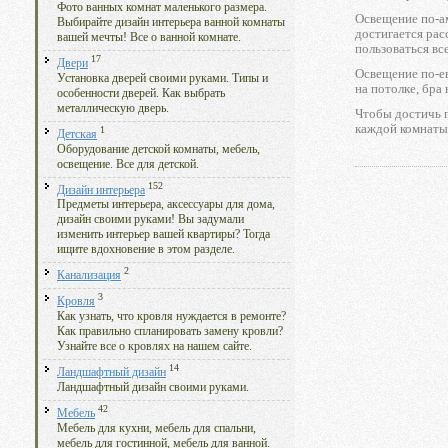
Фото ванных комнат маленького размера.
Освещение по-ам
Выбирайте дизайн интерьера ванной комнаты
достигается рас
вашей мечты! Все о ванной комнате.
пользоваться вс
17
Двери
Освещение по-е
Установка дверей своими руками. Типы и
на потолке, бра
особенности дверей. Как выбрать
металлическую дверь.
Чтобы достичь п
каждой комнаты
1
Детская
Оборудование детской комнаты, мебель,
освещение. Все для детской.
152
Дизайн интерьера
Предметы интерьера, аксессуары для дома,
дизайн своими руками! Вы задумали
изменить интерьер вашей квартиры? Тогда
ищите вдохновение в этом разделе.
2
Канализация
3
Кровля
Как узнать, что кровля нуждается в ремонте?
Как правильно спланировать замену кровли?
Узнайте все о кровлях на нашем сайте.
14
Ландшафтный дизайн
Ландшафтный дизайн своими руками.
42
Мебель
Мебель для кухни, мебель для спальни,
мебель для гостинной, мебель для ванной.