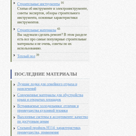
16
Строительные инструменты
Статьи об инструменте и электроинструменте,
советы экспертов, обзоры строительного
инструмента, основные характеристики
инструментов.
43
Строительные материалы
Вы задумали сделать ремонт? В этом разделе
есть все про самые популярные строительные
материалы и не очень, советы по их
использованию.
39
Теплый пол
ПОСЛЕДНИЕ МАТЕРИАЛЫ
Лучшие лодки для семейного отдыха и
развлечений
Современные материалы для обустройства
крыш и открытых площадок
Встраиваемые холодильники: отличия и
преимущества кухонной техники
Выхлопные системы в ассортименте: качество
по доступным ценам
Стальной профиль Н114: характеристики,
преимущества, применение