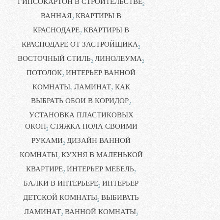
ГИПСОКАРТОН В СТРОИТЕЛЬСТВЕ
2
ВАННАЯ
КВАРТИРЫ В
2
КРАСНОДАРЕ
КВАРТИРЫ В
2
КРАСНОДАРЕ ОТ ЗАСТРОЙЩИКА
2
ВОСТОЧНЫЙ СТИЛЬ
ЛИНОЛЕУМА
2
2
ПОТОЛОК
ИНТЕРЬЕР ВАННОЙ
2
КОМНАТЫ
ЛАМИНАТ
КАК
2
2
ВЫБРАТЬ ОБОИ В КОРИДОР
2
УСТАНОВКА ПЛАСТИКОВЫХ
ОКОН
СТЯЖКА ПОЛА СВОИМИ
2
РУКАМИ
ДИЗАЙН ВАННОЙ
2
КОМНАТЫ
КУХНЯ В МАЛЕНЬКОЙ
2
КВАРТИРЕ
ИНТЕРЬЕР МЕБЕЛЬ
2
2
БАЛКИ В ИНТЕРЬЕРЕ
ИНТЕРЬЕР
2
ДЕТСКОЙ КОМНАТЫ
ВЫБИРАТЬ
2
ЛАМИНАТ
ВАННОЙ КОМНАТЫ
2
2