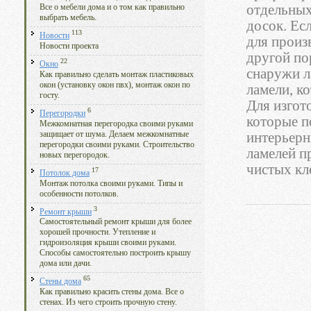
отдельных
Все о мебели дома и о том как правильно
выбрать мебель.
досок. Ес
113
Новости
для произ
Новости проекта
другой по
22
Окно
снаружи л
Как правильно сделать монтаж пластиковых
окон (установку окон пвх), монтаж окон по
ламели, к
госту.
Для изгот
6
Перегородки
которые п
Межкомнатная перегородка своими руками
защищает от шума. Делаем межкомнатные
интерьерн
перегородки своими руками. Строительство
ламелей п
новых перегородок.
чистых кл
17
Потолок дома
Монтаж потолка своими руками. Типы и
особенности потолков.
3
Ремонт крыши
Самостоятельный ремонт крыши для более
хорошей прочности. Утепление и
гидроизоляция крыши своими руками.
Способы самостоятельно построить крышу
дома или дачи.
65
Стены дома
Как правильно красить стены дома. Все о
стенах. Из чего строить прочную стену.