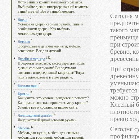
Фото ванных комнат маленького размера.
Выбирайте дизайн интерьера ванной комнаты
вашей мечты! Все о ванной комнате.
Сегодня м
17
Двери
предпочт
Установка дверей своими руками. Типы и
такого ма
особенности дверей. Как выбрать
металлическую дверь.
преимущес
1
Детская
при строи
Оборудование детской комнаты, мебель,
бревно, к
освещение. Все для детской.
древесины
152
Дизайн интерьера
Предметы интерьера, аксессуары для дома,
При строи
дизайн своими руками! Вы задумали
изменить интерьер вашей квартиры? Тогда
древесину
ищите вдохновение в этом разделе.
уменьшают
2
Канализация
требуется
3
Кровля
можно стр
Как узнать, что кровля нуждается в ремонте?
Как правильно спланировать замену кровли?
Клееный б
Узнайте все о кровлях на нашем сайте.
плотности
14
Ландшафтный дизайн
превосход
Ландшафтный дизайн своими руками.
42
Сегодня с
Мебель
Мебель для кухни, мебель для спальни,
профилиро
мебель для гостинной, мебель для ванной.