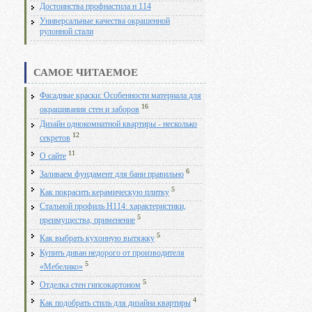
Достоинства профнастила н 114
Универсальные качества окрашенной
рулонной стали
САМОЕ ЧИТАЕМОЕ
Фасадные краски: Особенности материала для
16
окрашивания стен и заборов
Дизайн однокомнатной квартиры - несколько
12
секретов
11
О сайте
6
Заливаем фундамент для бани правильно
5
Как покрасить керамическую плитку
Стальной профиль Н114: характеристики,
5
преимущества, применение
5
Как выбрать кухонную вытяжку
Купить диван недорого от производителя
5
«Мебелико»
5
Отделка стен гипсокартоном
4
Как подобрать стиль для дизайна квартиры