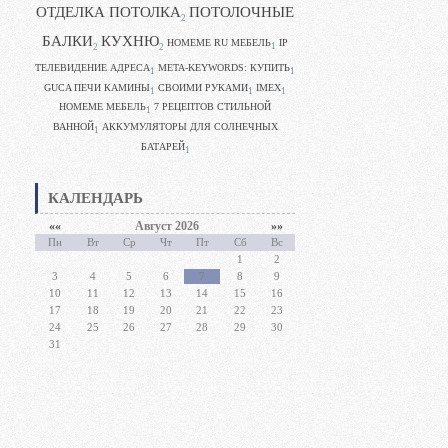
ОТДЕЛКА ПОТОЛКА
ПОТОЛОЧНЫЕ
2
БАЛКИ
КУХНЮ
HOMEME RU МЕБЕЛЬ
IP
1
2
2
ТЕЛЕВИДЕНИЕ АДРЕСА
META-KEYWORDS: КУПИТЬ
1
1
GUCA ПЕЧИ КАМИНЫ
CВОИМИ РУКАМИ
IMEX
1
1
1
HOMEME МЕБЕЛЬ
7 РЕЦЕПТОВ СТИЛЬНОЙ
1
ВАННОЙ
АККУМУЛЯТОРЫ ДЛЯ СОЛНЕЧНЫХ
1
БАТАРЕЙ
1
КАЛЕНДАРЬ
««
Август 2026
»»
Пн
Вт
Ср
Чт
Пт
Сб
Вс
1
2
3
4
5
6
7
8
9
10
11
12
13
14
15
16
17
18
19
20
21
22
23
24
25
26
27
28
29
30
31