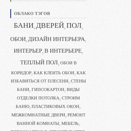
ОБЛАКО ТЭГОВ
БАНИ
ДВЕРЕЙ
ПОЛ
4
4
4
ОБОИ
ДИЗАЙН ИНТЕРЬЕРА
3
3
ИНТЕРЬЕР
В ИНТЕРЬЕРЕ
3
3
ТЕПЛЫЙ ПОЛ
ОБОИ В
3
КОРИДОР
КАК КЛЕИТЬ ОБОИ
КАК
2
2
ИЗБАВИТЬСЯ ОТ ПЛЕСЕНИ
СТЕНЫ
2
БАНИ
ГИПСОКАРТОН
ВИДЫ
2
2
ОТДЕЛКИ ПОТОЛКА
СТРОИМ
2
БАНЮ
ПЛАСТИКОВЫХ ОКОН
2
2
МЕЖКОМНАТНЫЕ ДВЕРИ
РЕМОНТ
2
ВАННОЙ КОМНАТЫ
МЕБЕЛЬ
2
2