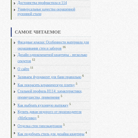
Достоинства профнастила н 114
Универсальные качества окрашенной
рулонной стали
САМОЕ ЧИТАЕМОЕ
Фасадные краски: Особенности материала для
16
окрашивания стен и заборов
Дизайн однокомнатной квартиры - несколько
12
секретов
11
О сайте
6
Заливаем фундамент для бани правильно
5
Как покрасить керамическую плитку
Стальной профиль Н114: характеристики,
5
преимущества, применение
5
Как выбрать кухонную вытяжку
Купить диван недорого от производителя
5
«Мебелико»
5
Отделка стен гипсокартоном
4
Как подобрать стиль для дизайна квартиры