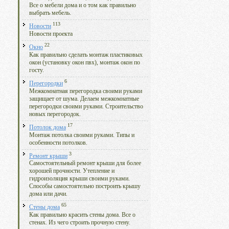
Все о мебели дома и о том как правильно
выбрать мебель.
113
Новости
Новости проекта
22
Окно
Как правильно сделать монтаж пластиковых
окон (установку окон пвх), монтаж окон по
госту.
6
Перегородки
Межкомнатная перегородка своими руками
защищает от шума. Делаем межкомнатные
перегородки своими руками. Строительство
новых перегородок.
17
Потолок дома
Монтаж потолка своими руками. Типы и
особенности потолков.
3
Ремонт крыши
Самостоятельный ремонт крыши для более
хорошей прочности. Утепление и
гидроизоляция крыши своими руками.
Способы самостоятельно построить крышу
дома или дачи.
65
Стены дома
Как правильно красить стены дома. Все о
стенах. Из чего строить прочную стену.