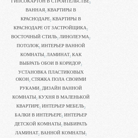
ГИПСОКАРТОН В СТРОИТЕЛЬСТВЕ
2
ВАННАЯ
КВАРТИРЫ В
2
КРАСНОДАРЕ
КВАРТИРЫ В
2
КРАСНОДАРЕ ОТ ЗАСТРОЙЩИКА
2
ВОСТОЧНЫЙ СТИЛЬ
ЛИНОЛЕУМА
2
2
ПОТОЛОК
ИНТЕРЬЕР ВАННОЙ
2
КОМНАТЫ
ЛАМИНАТ
КАК
2
2
ВЫБРАТЬ ОБОИ В КОРИДОР
2
УСТАНОВКА ПЛАСТИКОВЫХ
ОКОН
СТЯЖКА ПОЛА СВОИМИ
2
РУКАМИ
ДИЗАЙН ВАННОЙ
2
КОМНАТЫ
КУХНЯ В МАЛЕНЬКОЙ
2
КВАРТИРЕ
ИНТЕРЬЕР МЕБЕЛЬ
2
2
БАЛКИ В ИНТЕРЬЕРЕ
ИНТЕРЬЕР
2
ДЕТСКОЙ КОМНАТЫ
ВЫБИРАТЬ
2
ЛАМИНАТ
ВАННОЙ КОМНАТЫ
2
2