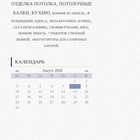
ОТДЕЛКА ПОТОЛКА
ПОТОЛОЧНЫЕ
2
БАЛКИ
КУХНЮ
HOMEME RU МЕБЕЛЬ
IP
1
2
2
ТЕЛЕВИДЕНИЕ АДРЕСА
META-KEYWORDS: КУПИТЬ
1
1
GUCA ПЕЧИ КАМИНЫ
CВОИМИ РУКАМИ
IMEX
1
1
1
HOMEME МЕБЕЛЬ
7 РЕЦЕПТОВ СТИЛЬНОЙ
1
ВАННОЙ
АККУМУЛЯТОРЫ ДЛЯ СОЛНЕЧНЫХ
1
БАТАРЕЙ
1
КАЛЕНДАРЬ
««
Август 2026
»»
Пн
Вт
Ср
Чт
Пт
Сб
Вс
1
2
3
4
5
6
7
8
9
10
11
12
13
14
15
16
17
18
19
20
21
22
23
24
25
26
27
28
29
30
31