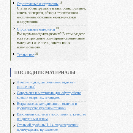
16
Строительные инструменты
Статьи об инструменте и электроинструменте,
советы экспертов, обзоры строительного
инструмента, основные характеристики
инструментов.
43
Строительные материалы
Вы задумали сделать ремонт? В этом разделе
есть все про самые популярные строительные
материалы и не очень, советы по их
использованию.
39
Теплый пол
ПОСЛЕДНИЕ МАТЕРИАЛЫ
Лучшие лодки для семейного отдыха и
развлечений
Современные материалы для обустройства
крыш и открытых площадок
Встраиваемые холодильники: отличия и
преимущества кухонной техники
Выхлопные системы в ассортименте: качество
по доступным ценам
Стальной профиль Н114: характеристики,
преимущества, применение