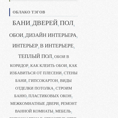
ОБЛАКО ТЭГОВ
БАНИ
ДВЕРЕЙ
ПОЛ
4
4
4
ОБОИ
ДИЗАЙН ИНТЕРЬЕРА
3
3
ИНТЕРЬЕР
В ИНТЕРЬЕРЕ
3
3
ТЕПЛЫЙ ПОЛ
ОБОИ В
3
КОРИДОР
КАК КЛЕИТЬ ОБОИ
КАК
2
2
ИЗБАВИТЬСЯ ОТ ПЛЕСЕНИ
СТЕНЫ
2
БАНИ
ГИПСОКАРТОН
ВИДЫ
2
2
ОТДЕЛКИ ПОТОЛКА
СТРОИМ
2
БАНЮ
ПЛАСТИКОВЫХ ОКОН
2
2
МЕЖКОМНАТНЫЕ ДВЕРИ
РЕМОНТ
2
ВАННОЙ КОМНАТЫ
МЕБЕЛЬ
2
2