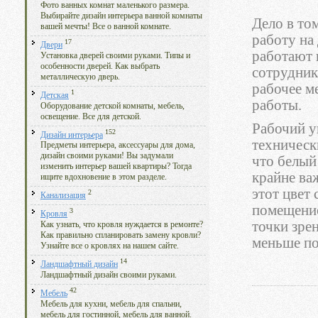
Фото ванных комнат маленького размера.
Выбирайте дизайн интерьера ванной комнаты
Дело в то
вашей мечты! Все о ванной комнате.
работу на
17
Двери
работают 
Установка дверей своими руками. Типы и
особенности дверей. Как выбрать
сотрудник
металлическую дверь.
рабочее м
1
Детская
работы.
Оборудование детской комнаты, мебель,
освещение. Все для детской.
Рабочий у
152
Дизайн интерьера
технически
Предметы интерьера, аксессуары для дома,
дизайн своими руками! Вы задумали
что белый
изменить интерьер вашей квартиры? Тогда
крайне ва
ищите вдохновение в этом разделе.
этот цвет
2
Канализация
помещение
3
Кровля
точки зре
Как узнать, что кровля нуждается в ремонте?
Как правильно спланировать замену кровли?
меньше по
Узнайте все о кровлях на нашем сайте.
14
Ландшафтный дизайн
Ландшафтный дизайн своими руками.
42
Мебель
Мебель для кухни, мебель для спальни,
мебель для гостинной, мебель для ванной.