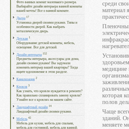
Фото ванных комнат маленького размера.
среди свои
Выбирайте дизайн интерьера ванной комнаты
материал 
вашей мечты! Все о ванной комнате.
практичес
17
Двери
Установка дверей своими руками. Типы и
Пленочный
особенности дверей. Как выбрать
металлическую дверь.
электриче
1
инфракрас
Детская
Оборудование детской комнаты, мебель,
нагревате
освещение. Все для детской.
152
Установив
Дизайн интерьера
Предметы интерьера, аксессуары для дома,
здоровьем
дизайн своими руками! Вы задумали
медицине 
изменить интерьер вашей квартиры? Тогда
ищите вдохновение в этом разделе.
организма
2
Канализация
заживлени
3
Кровля
различных
Как узнать, что кровля нуждается в ремонте?
которая к
Как правильно спланировать замену кровли?
Узнайте все о кровлях на нашем сайте.
полов дел
14
Ландшафтный дизайн
Чаще всег
Ландшафтный дизайн своими руками.
зданий. О
42
Мебель
меняете м
Мебель для кухни, мебель для спальни,
мебель для гостинной, мебель для ванной.