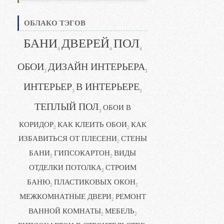
ОБЛАКО ТЭГОВ
БАНИ
ДВЕРЕЙ
ПОЛ
4
4
4
ОБОИ
ДИЗАЙН ИНТЕРЬЕРА
3
3
ИНТЕРЬЕР
В ИНТЕРЬЕРЕ
3
3
ТЕПЛЫЙ ПОЛ
ОБОИ В
3
КОРИДОР
КАК КЛЕИТЬ ОБОИ
КАК
2
2
ИЗБАВИТЬСЯ ОТ ПЛЕСЕНИ
СТЕНЫ
2
БАНИ
ГИПСОКАРТОН
ВИДЫ
2
2
ОТДЕЛКИ ПОТОЛКА
СТРОИМ
2
БАНЮ
ПЛАСТИКОВЫХ ОКОН
2
2
МЕЖКОМНАТНЫЕ ДВЕРИ
РЕМОНТ
2
ВАННОЙ КОМНАТЫ
МЕБЕЛЬ
2
2