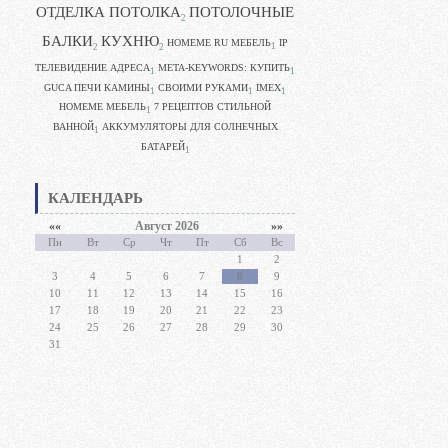
ОТДЕЛКА ПОТОЛКА
ПОТОЛОЧНЫЕ
2
БАЛКИ
КУХНЮ
HOMEME RU МЕБЕЛЬ
IP
1
2
2
ТЕЛЕВИДЕНИЕ АДРЕСА
META-KEYWORDS: КУПИТЬ
1
1
GUCA ПЕЧИ КАМИНЫ
CВОИМИ РУКАМИ
IMEX
1
1
1
HOMEME МЕБЕЛЬ
7 РЕЦЕПТОВ СТИЛЬНОЙ
1
ВАННОЙ
АККУМУЛЯТОРЫ ДЛЯ СОЛНЕЧНЫХ
1
БАТАРЕЙ
1
КАЛЕНДАРЬ
««
Август 2026
»»
Пн
Вт
Ср
Чт
Пт
Сб
Вс
1
2
3
4
5
6
7
8
9
10
11
12
13
14
15
16
17
18
19
20
21
22
23
24
25
26
27
28
29
30
31