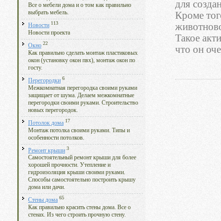
для созда
Все о мебели дома и о том как правильно
выбрать мебель.
Кроме тог
113
животново
Новости
Новости проекта
Такое акти
22
Окно
что он оч
Как правильно сделать монтаж пластиковых
окон (установку окон пвх), монтаж окон по
госту.
6
Перегородки
Межкомнатная перегородка своими руками
защищает от шума. Делаем межкомнатные
перегородки своими руками. Строительство
новых перегородок.
17
Потолок дома
Монтаж потолка своими руками. Типы и
особенности потолков.
3
Ремонт крыши
Самостоятельный ремонт крыши для более
хорошей прочности. Утепление и
гидроизоляция крыши своими руками.
Способы самостоятельно построить крышу
дома или дачи.
65
Стены дома
Как правильно красить стены дома. Все о
стенах. Из чего строить прочную стену.