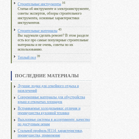
16
Строительные инструменты
Статьи об инструменте и электроинструменте,
советы экспертов, обзоры строительного
инструмента, основные характеристики
инструментов.
43
Строительные материалы
Вы задумали сделать ремонт? В этом разделе
есть все про самые популярные строительные
материалы и не очень, советы по их
использованию.
39
Теплый пол
ПОСЛЕДНИЕ МАТЕРИАЛЫ
Лучшие лодки для семейного отдыха и
развлечений
Современные материалы для обустройства
крыш и открытых площадок
Встраиваемые холодильники: отличия и
преимущества кухонной техники
Выхлопные системы в ассортименте: качество
по доступным ценам
Стальной профиль Н114: характеристики,
преимущества, применение