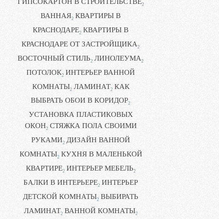
ГИПСОКАРТОН В СТРОИТЕЛЬСТВЕ
2
ВАННАЯ
КВАРТИРЫ В
2
КРАСНОДАРЕ
КВАРТИРЫ В
2
КРАСНОДАРЕ ОТ ЗАСТРОЙЩИКА
2
ВОСТОЧНЫЙ СТИЛЬ
ЛИНОЛЕУМА
2
2
ПОТОЛОК
ИНТЕРЬЕР ВАННОЙ
2
КОМНАТЫ
ЛАМИНАТ
КАК
2
2
ВЫБРАТЬ ОБОИ В КОРИДОР
2
УСТАНОВКА ПЛАСТИКОВЫХ
ОКОН
СТЯЖКА ПОЛА СВОИМИ
2
РУКАМИ
ДИЗАЙН ВАННОЙ
2
КОМНАТЫ
КУХНЯ В МАЛЕНЬКОЙ
2
КВАРТИРЕ
ИНТЕРЬЕР МЕБЕЛЬ
2
2
БАЛКИ В ИНТЕРЬЕРЕ
ИНТЕРЬЕР
2
ДЕТСКОЙ КОМНАТЫ
ВЫБИРАТЬ
2
ЛАМИНАТ
ВАННОЙ КОМНАТЫ
2
2