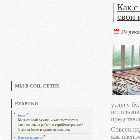
Как с
свои 
29 дека
МЫ В СОЦ. СЕТЯХ
РУБРИКИ
услугу бу
использов
20
Баня
представл
Баня своими руками - как построить и
сэкономить на работе и стройматериалах?
Совсем не
Строим баню и делимся опытом.
как плено
37
Ванная комната