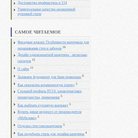
Достоинства профнастила н 114
Универсальные качества окрашенной
рулонной стали
САМОЕ ЧИТАЕМОЕ
Фасадные краски: Особенности материала для
16
окрашивания стен и заборов
Дизайн однокомнатной квартиры - несколько
12
секретов
11
О сайте
6
Заливаем фундамент для бани правильно
5
Как покрасить керамическую плитку
Стальной профиль Н114: характеристики,
5
преимущества, применение
5
Как выбрать кухонную вытяжку
Купить диван недорого от производителя
5
«Мебелико»
5
Отделка стен гипсокартоном
4
Как подобрать стиль для дизайна квартиры