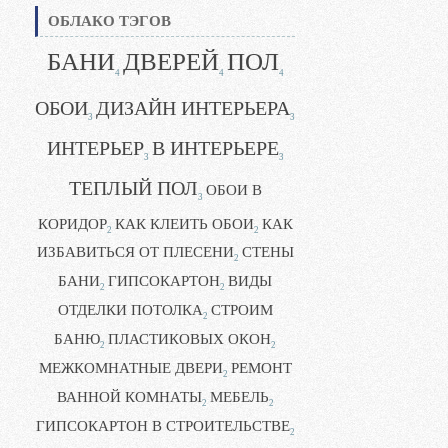
ОБЛАКО ТЭГОВ
БАНИ
ДВЕРЕЙ
ПОЛ
4
4
4
ОБОИ
ДИЗАЙН ИНТЕРЬЕРА
3
3
ИНТЕРЬЕР
В ИНТЕРЬЕРЕ
3
3
ТЕПЛЫЙ ПОЛ
ОБОИ В
3
КОРИДОР
КАК КЛЕИТЬ ОБОИ
КАК
2
2
ИЗБАВИТЬСЯ ОТ ПЛЕСЕНИ
СТЕНЫ
2
БАНИ
ГИПСОКАРТОН
ВИДЫ
2
2
ОТДЕЛКИ ПОТОЛКА
СТРОИМ
2
БАНЮ
ПЛАСТИКОВЫХ ОКОН
2
2
МЕЖКОМНАТНЫЕ ДВЕРИ
РЕМОНТ
2
ВАННОЙ КОМНАТЫ
МЕБЕЛЬ
2
2
ГИПСОКАРТОН В СТРОИТЕЛЬСТВЕ
2