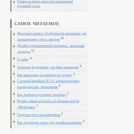
Универсальные качества окрашенной
рулонной стали
САМОЕ ЧИТАЕМОЕ
Фасадные краски: Особенности материала для
16
окрашивания стен и заборов
Дизайн однокомнатной квартиры - несколько
12
секретов
11
О сайте
6
Заливаем фундамент для бани правильно
5
Как покрасить керамическую плитку
Стальной профиль Н114: характеристики,
5
преимущества, применение
5
Как выбрать кухонную вытяжку
Купить диван недорого от производителя
5
«Мебелико»
5
Отделка стен гипсокартоном
4
Как подобрать стиль для дизайна квартиры