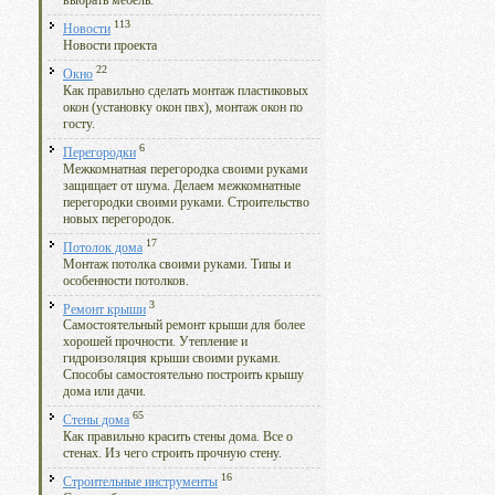
выбрать мебель.
113
Новости
Новости проекта
22
Окно
Как правильно сделать монтаж пластиковых
окон (установку окон пвх), монтаж окон по
госту.
6
Перегородки
Межкомнатная перегородка своими руками
защищает от шума. Делаем межкомнатные
перегородки своими руками. Строительство
новых перегородок.
17
Потолок дома
Монтаж потолка своими руками. Типы и
особенности потолков.
3
Ремонт крыши
Самостоятельный ремонт крыши для более
хорошей прочности. Утепление и
гидроизоляция крыши своими руками.
Способы самостоятельно построить крышу
дома или дачи.
65
Стены дома
Как правильно красить стены дома. Все о
стенах. Из чего строить прочную стену.
16
Строительные инструменты