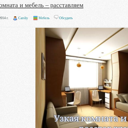
омната и мебель – расставляем
014 г.
Carsliy
Мебель
Обсудить