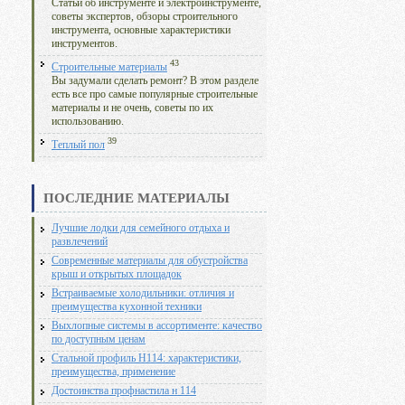
Статьи об инструменте и электроинструменте,
советы экспертов, обзоры строительного
инструмента, основные характеристики
инструментов.
43
Строительные материалы
Вы задумали сделать ремонт? В этом разделе
есть все про самые популярные строительные
материалы и не очень, советы по их
использованию.
39
Теплый пол
ПОСЛЕДНИЕ МАТЕРИАЛЫ
Лучшие лодки для семейного отдыха и
развлечений
Современные материалы для обустройства
крыш и открытых площадок
Встраиваемые холодильники: отличия и
преимущества кухонной техники
Выхлопные системы в ассортименте: качество
по доступным ценам
Стальной профиль Н114: характеристики,
преимущества, применение
Достоинства профнастила н 114