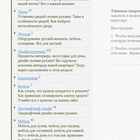
вашей мечты! Все о ванной комнате.
Типовые кварт
17
Двери
законом и может
Установка дверей своими руками. Типы и
квартиру.
особенности дверей. Как выбрать
металлическую дверь.
Инструкция:
1
Детская
1. Чтобы визуал
Оборудование детской комнаты, мебель,
площадь помеще
освещение. Все для детской.
2. Чтобы создат
152
Дизайн интерьера
тон ниже. Яркие
Предметы интерьера, аксессуары для дома,
дизайн своими руками! Вы задумали
изменить интерьер вашей квартиры? Тогда
ищите вдохновение в этом разделе.
2
Канализация
3
Кровля
Как узнать, что кровля нуждается в ремонте?
Как правильно спланировать замену кровли?
Узнайте все о кровлях на нашем сайте.
14
Ландшафтный дизайн
Ландшафтный дизайн своими руками.
42
Мебель
Мебель для кухни, мебель для спальни,
мебель для гостинной, мебель для ванной.
Все о мебели дома и о том как правильно