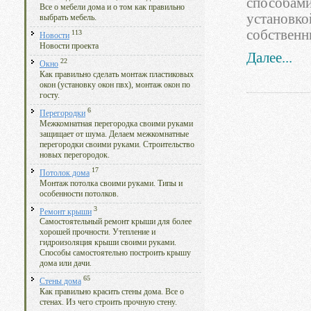
способами
Все о мебели дома и о том как правильно
установко
выбрать мебель.
собственн
113
Новости
Новости проекта
Далее...
22
Окно
Как правильно сделать монтаж пластиковых
окон (установку окон пвх), монтаж окон по
госту.
6
Перегородки
Межкомнатная перегородка своими руками
защищает от шума. Делаем межкомнатные
перегородки своими руками. Строительство
новых перегородок.
17
Потолок дома
Монтаж потолка своими руками. Типы и
особенности потолков.
3
Ремонт крыши
Самостоятельный ремонт крыши для более
хорошей прочности. Утепление и
гидроизоляция крыши своими руками.
Способы самостоятельно построить крышу
дома или дачи.
65
Стены дома
Как правильно красить стены дома. Все о
стенах. Из чего строить прочную стену.