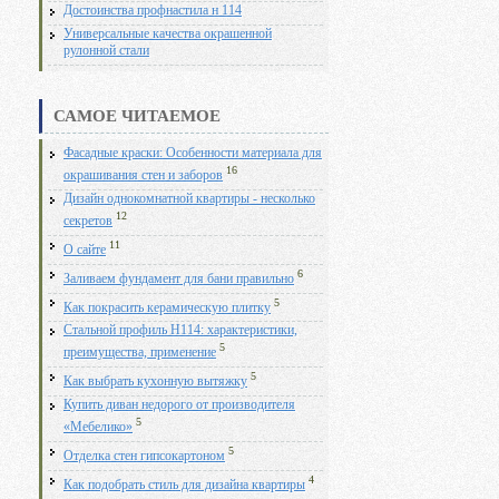
Достоинства профнастила н 114
Универсальные качества окрашенной
рулонной стали
САМОЕ ЧИТАЕМОЕ
Фасадные краски: Особенности материала для
16
окрашивания стен и заборов
Дизайн однокомнатной квартиры - несколько
12
секретов
11
О сайте
6
Заливаем фундамент для бани правильно
5
Как покрасить керамическую плитку
Стальной профиль Н114: характеристики,
5
преимущества, применение
5
Как выбрать кухонную вытяжку
Купить диван недорого от производителя
5
«Мебелико»
5
Отделка стен гипсокартоном
4
Как подобрать стиль для дизайна квартиры