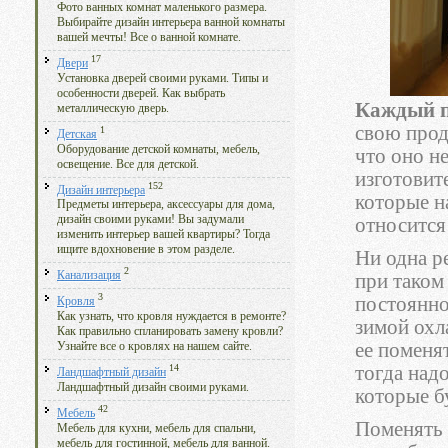
Фото ванных комнат маленького размера.
Выбирайте дизайн интерьера ванной комнаты
вашей мечты! Все о ванной комнате.
17
Двери
Установка дверей своими руками. Типы и
особенности дверей. Как выбрать
Каждый п
металлическую дверь.
свою прод
1
Детская
Оборудование детской комнаты, мебель,
что оно не
освещение. Все для детской.
изготовит
152
Дизайн интерьера
которые н
Предметы интерьера, аксессуары для дома,
дизайн своими руками! Вы задумали
относится
изменить интерьер вашей квартиры? Тогда
ищите вдохновение в этом разделе.
Ни одна ре
2
Канализация
при таком
3
постоянно
Кровля
Как узнать, что кровля нуждается в ремонте?
зимой охла
Как правильно спланировать замену кровли?
ее поменя
Узнайте все о кровлях на нашем сайте.
тогда над
14
Ландшафтный дизайн
Ландшафтный дизайн своими руками.
которые б
42
Мебель
Поменять 
Мебель для кухни, мебель для спальни,
мебель для гостинной, мебель для ванной.