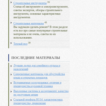
16
Строительные инструменты
Статьи об инструменте и электроинструменте,
советы экспертов, обзоры строительного
инструмента, основные характеристики
инструментов.
43
Строительные материалы
Вы задумали сделать ремонт? В этом разделе
есть все про самые популярные строительные
материалы и не очень, советы по их
использованию.
39
Теплый пол
ПОСЛЕДНИЕ МАТЕРИАЛЫ
Лучшие лодки для семейного отдыха и
развлечений
Современные материалы для обустройства
крыш и открытых площадок
Встраиваемые холодильники: отличия и
преимущества кухонной техники
Выхлопные системы в ассортименте: качество
по доступным ценам
Стальной профиль Н114: характеристики,
преимущества, применение