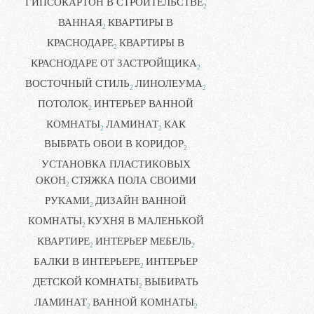
ГИПСОКАРТОН В СТРОИТЕЛЬСТВЕ
2
ВАННАЯ
КВАРТИРЫ В
2
КРАСНОДАРЕ
КВАРТИРЫ В
2
КРАСНОДАРЕ ОТ ЗАСТРОЙЩИКА
2
ВОСТОЧНЫЙ СТИЛЬ
ЛИНОЛЕУМА
2
2
ПОТОЛОК
ИНТЕРЬЕР ВАННОЙ
2
КОМНАТЫ
ЛАМИНАТ
КАК
2
2
ВЫБРАТЬ ОБОИ В КОРИДОР
2
УСТАНОВКА ПЛАСТИКОВЫХ
ОКОН
СТЯЖКА ПОЛА СВОИМИ
2
РУКАМИ
ДИЗАЙН ВАННОЙ
2
КОМНАТЫ
КУХНЯ В МАЛЕНЬКОЙ
2
КВАРТИРЕ
ИНТЕРЬЕР МЕБЕЛЬ
2
2
БАЛКИ В ИНТЕРЬЕРЕ
ИНТЕРЬЕР
2
ДЕТСКОЙ КОМНАТЫ
ВЫБИРАТЬ
2
ЛАМИНАТ
ВАННОЙ КОМНАТЫ
2
2