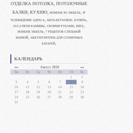
ОТДЕЛКА ПОТОЛКА
ПОТОЛОЧНЫЕ
2
БАЛКИ
КУХНЮ
HOMEME RU МЕБЕЛЬ
IP
1
2
2
ТЕЛЕВИДЕНИЕ АДРЕСА
META-KEYWORDS: КУПИТЬ
1
1
GUCA ПЕЧИ КАМИНЫ
CВОИМИ РУКАМИ
IMEX
1
1
1
HOMEME МЕБЕЛЬ
7 РЕЦЕПТОВ СТИЛЬНОЙ
1
ВАННОЙ
АККУМУЛЯТОРЫ ДЛЯ СОЛНЕЧНЫХ
1
БАТАРЕЙ
1
КАЛЕНДАРЬ
««
Август 2026
»»
Пн
Вт
Ср
Чт
Пт
Сб
Вс
1
2
3
4
5
6
7
8
9
10
11
12
13
14
15
16
17
18
19
20
21
22
23
24
25
26
27
28
29
30
31