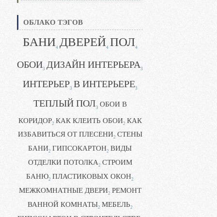
ОБЛАКО ТЭГОВ
БАНИ
ДВЕРЕЙ
ПОЛ
4
4
4
ОБОИ
ДИЗАЙН ИНТЕРЬЕРА
3
3
ИНТЕРЬЕР
В ИНТЕРЬЕРЕ
3
3
ТЕПЛЫЙ ПОЛ
ОБОИ В
3
КОРИДОР
КАК КЛЕИТЬ ОБОИ
КАК
2
2
ИЗБАВИТЬСЯ ОТ ПЛЕСЕНИ
СТЕНЫ
2
БАНИ
ГИПСОКАРТОН
ВИДЫ
2
2
ОТДЕЛКИ ПОТОЛКА
СТРОИМ
2
БАНЮ
ПЛАСТИКОВЫХ ОКОН
2
2
МЕЖКОМНАТНЫЕ ДВЕРИ
РЕМОНТ
2
ВАННОЙ КОМНАТЫ
МЕБЕЛЬ
2
2