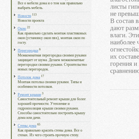
Все о мебели дома и о том как правильно
листы гип
выбрать мебель.
не превыше
113
Новости
В состав 
Новости проекта
дают разм
22
Окно
Как правильно сделать монтаж пластиковых
влаги. Эт
окон (установку окон пвх), монтаж окон по
наиболее 
госту.
огнестойк
6
Перегородки
их состав
Межкомнатная перегородка своими руками
защищает от шума. Делаем межкомнатные
горения и
перегородки своими руками. Строительство
новых перегородок.
сравнению
17
Потолок дома
Монтаж потолка своими руками. Типы и
особенности потолков.
3
Ремонт крыши
Самостоятельный ремонт крыши для более
хорошей прочности. Утепление и
гидроизоляция крыши своими руками.
Способы самостоятельно построить крышу
дома или дачи.
65
Стены дома
Как правильно красить стены дома. Все о
стенах. Из чего строить прочную стену.