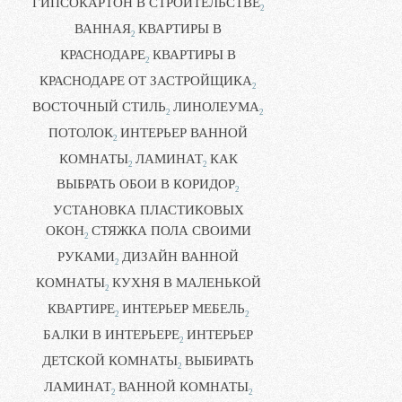
ГИПСОКАРТОН В СТРОИТЕЛЬСТВЕ
2
ВАННАЯ
КВАРТИРЫ В
2
КРАСНОДАРЕ
КВАРТИРЫ В
2
КРАСНОДАРЕ ОТ ЗАСТРОЙЩИКА
2
ВОСТОЧНЫЙ СТИЛЬ
ЛИНОЛЕУМА
2
2
ПОТОЛОК
ИНТЕРЬЕР ВАННОЙ
2
КОМНАТЫ
ЛАМИНАТ
КАК
2
2
ВЫБРАТЬ ОБОИ В КОРИДОР
2
УСТАНОВКА ПЛАСТИКОВЫХ
ОКОН
СТЯЖКА ПОЛА СВОИМИ
2
РУКАМИ
ДИЗАЙН ВАННОЙ
2
КОМНАТЫ
КУХНЯ В МАЛЕНЬКОЙ
2
КВАРТИРЕ
ИНТЕРЬЕР МЕБЕЛЬ
2
2
БАЛКИ В ИНТЕРЬЕРЕ
ИНТЕРЬЕР
2
ДЕТСКОЙ КОМНАТЫ
ВЫБИРАТЬ
2
ЛАМИНАТ
ВАННОЙ КОМНАТЫ
2
2