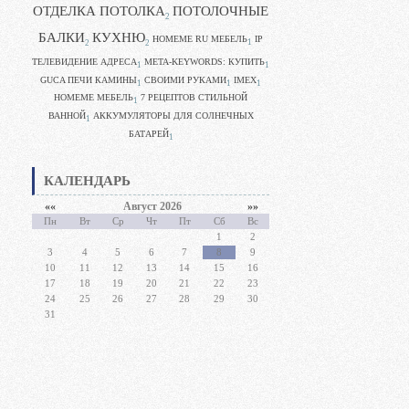
ОТДЕЛКА ПОТОЛКА
ПОТОЛОЧНЫЕ
2
БАЛКИ
КУХНЮ
HOMEME RU МЕБЕЛЬ
IP
1
2
2
ТЕЛЕВИДЕНИЕ АДРЕСА
META-KEYWORDS: КУПИТЬ
1
1
GUCA ПЕЧИ КАМИНЫ
CВОИМИ РУКАМИ
IMEX
1
1
1
HOMEME МЕБЕЛЬ
7 РЕЦЕПТОВ СТИЛЬНОЙ
1
ВАННОЙ
АККУМУЛЯТОРЫ ДЛЯ СОЛНЕЧНЫХ
1
БАТАРЕЙ
1
КАЛЕНДАРЬ
««
Август 2026
»»
Пн
Вт
Ср
Чт
Пт
Сб
Вс
1
2
3
4
5
6
7
8
9
10
11
12
13
14
15
16
17
18
19
20
21
22
23
24
25
26
27
28
29
30
31