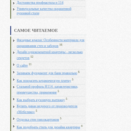
Достоинства профнастила н 114
Универсальные качества окрашенной
рулонной стали
САМОЕ ЧИТАЕМОЕ
Фасадные краски: Особенности материала для
16
окрашивания стен и заборов
Дизайн однокомнатной квартиры - несколько
12
секретов
11
О сайте
6
Заливаем фундамент для бани правильно
5
Как покрасить керамическую плитку
Стальной профиль Н114: характеристики,
5
преимущества, применение
5
Как выбрать кухонную вытяжку
Купить диван недорого от производителя
5
«Мебелико»
5
Отделка стен гипсокартоном
4
Как подобрать стиль для дизайна квартиры