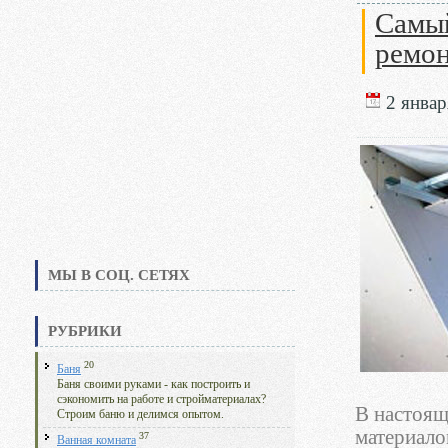
Самый
ремо
2 январ
МЫ В СОЦ. СЕТЯХ
РУБРИКИ
20
Баня
Баня своими руками - как построить и
сэкономить на работе и стройматериалах?
В настоящ
Строим баню и делимся опытом.
материало
37
Ванная комната