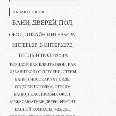
ОБЛАКО ТЭГОВ
БАНИ
ДВЕРЕЙ
ПОЛ
4
4
4
ОБОИ
ДИЗАЙН ИНТЕРЬЕРА
3
3
ИНТЕРЬЕР
В ИНТЕРЬЕРЕ
3
3
ТЕПЛЫЙ ПОЛ
ОБОИ В
3
КОРИДОР
КАК КЛЕИТЬ ОБОИ
КАК
2
2
ИЗБАВИТЬСЯ ОТ ПЛЕСЕНИ
СТЕНЫ
2
БАНИ
ГИПСОКАРТОН
ВИДЫ
2
2
ОТДЕЛКИ ПОТОЛКА
СТРОИМ
2
БАНЮ
ПЛАСТИКОВЫХ ОКОН
2
2
МЕЖКОМНАТНЫЕ ДВЕРИ
РЕМОНТ
2
ВАННОЙ КОМНАТЫ
МЕБЕЛЬ
2
2