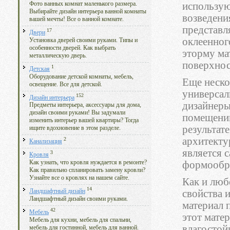
Фото ванных комнат маленького размера.
использую
Выбирайте дизайн интерьера ванной комнаты
возведени
вашей мечты! Все о ванной комнате.
представл
17
Двери
оклеенног
Установка дверей своими руками. Типы и
особенности дверей. Как выбрать
эторму ма
металлическую дверь.
поверхнос
1
Детская
Оборудование детской комнаты, мебель,
Еще неско
освещение. Все для детской.
универсал
152
Дизайн интерьера
дизайнеры
Предметы интерьера, аксессуары для дома,
дизайн своими руками! Вы задумали
помещению
изменить интерьер вашей квартиры? Тогда
результат
ищите вдохновение в этом разделе.
архитекту
2
Канализация
является 
3
Кровля
формообр
Как узнать, что кровля нуждается в ремонте?
Как правильно спланировать замену кровли?
Узнайте все о кровлях на нашем сайте.
Как и люб
14
свойства 
Ландшафтный дизайн
Ландшафтный дизайн своими руками.
материал 
42
Мебель
этот мате
Мебель для кухни, мебель для спальни,
влагостой
мебель для гостинной, мебель для ванной.