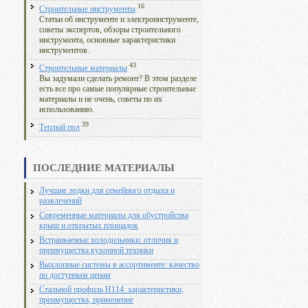
16
Строительные инструменты
Статьи об инструменте и электроинструменте,
советы экспертов, обзоры строительного
инструмента, основные характеристики
инструментов.
43
Строительные материалы
Вы задумали сделать ремонт? В этом разделе
есть все про самые популярные строительные
материалы и не очень, советы по их
использованию.
39
Теплый пол
ПОСЛЕДНИЕ МАТЕРИАЛЫ
Лучшие лодки для семейного отдыха и
развлечений
Современные материалы для обустройства
крыш и открытых площадок
Встраиваемые холодильники: отличия и
преимущества кухонной техники
Выхлопные системы в ассортименте: качество
по доступным ценам
Стальной профиль Н114: характеристики,
преимущества, применение