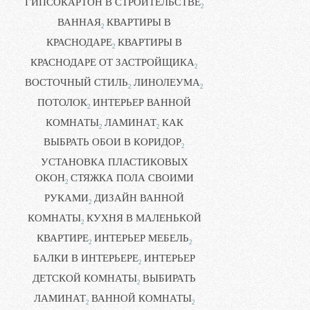
ГИПСОКАРТОН В СТРОИТЕЛЬСТВЕ
2
ВАННАЯ
КВАРТИРЫ В
2
КРАСНОДАРЕ
КВАРТИРЫ В
2
КРАСНОДАРЕ ОТ ЗАСТРОЙЩИКА
2
ВОСТОЧНЫЙ СТИЛЬ
ЛИНОЛЕУМА
2
2
ПОТОЛОК
ИНТЕРЬЕР ВАННОЙ
2
КОМНАТЫ
ЛАМИНАТ
КАК
2
2
ВЫБРАТЬ ОБОИ В КОРИДОР
2
УСТАНОВКА ПЛАСТИКОВЫХ
ОКОН
СТЯЖКА ПОЛА СВОИМИ
2
РУКАМИ
ДИЗАЙН ВАННОЙ
2
КОМНАТЫ
КУХНЯ В МАЛЕНЬКОЙ
2
КВАРТИРЕ
ИНТЕРЬЕР МЕБЕЛЬ
2
2
БАЛКИ В ИНТЕРЬЕРЕ
ИНТЕРЬЕР
2
ДЕТСКОЙ КОМНАТЫ
ВЫБИРАТЬ
2
ЛАМИНАТ
ВАННОЙ КОМНАТЫ
2
2