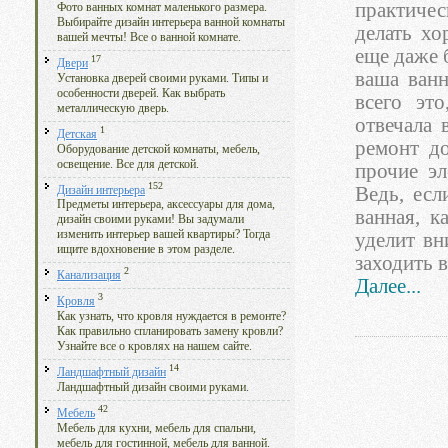
практичес
Фото ванных комнат маленького размера.
Выбирайте дизайн интерьера ванной комнаты
делать хо
вашей мечты! Все о ванной комнате.
еще даже 
17
Двери
ваша ванн
Установка дверей своими руками. Типы и
особенности дверей. Как выбрать
всего эт
металлическую дверь.
отвечала 
1
Детская
ремонт д
Оборудование детской комнаты, мебель,
освещение. Все для детской.
прочие э
152
Ведь, есл
Дизайн интерьера
Предметы интерьера, аксессуары для дома,
ванная, к
дизайн своими руками! Вы задумали
изменить интерьер вашей квартиры? Тогда
уделит вн
ищите вдохновение в этом разделе.
заходить в
2
Канализация
Далее...
3
Кровля
Как узнать, что кровля нуждается в ремонте?
Как правильно спланировать замену кровли?
Узнайте все о кровлях на нашем сайте.
14
Ландшафтный дизайн
Ландшафтный дизайн своими руками.
42
Мебель
Мебель для кухни, мебель для спальни,
мебель для гостинной, мебель для ванной.