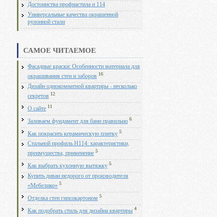
Достоинства профнастила н 114
Универсальные качества окрашенной
рулонной стали
САМОЕ ЧИТАЕМОЕ
Фасадные краски: Особенности материала для
16
окрашивания стен и заборов
Дизайн однокомнатной квартиры - несколько
12
секретов
11
О сайте
6
Заливаем фундамент для бани правильно
5
Как покрасить керамическую плитку
Стальной профиль Н114: характеристики,
5
преимущества, применение
5
Как выбрать кухонную вытяжку
Купить диван недорого от производителя
5
«Мебелико»
5
Отделка стен гипсокартоном
4
Как подобрать стиль для дизайна квартиры