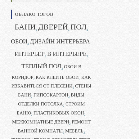
ОБЛАКО ТЭГОВ
БАНИ
ДВЕРЕЙ
ПОЛ
4
4
4
ОБОИ
ДИЗАЙН ИНТЕРЬЕРА
3
3
ИНТЕРЬЕР
В ИНТЕРЬЕРЕ
3
3
ТЕПЛЫЙ ПОЛ
ОБОИ В
3
КОРИДОР
КАК КЛЕИТЬ ОБОИ
КАК
2
2
ИЗБАВИТЬСЯ ОТ ПЛЕСЕНИ
СТЕНЫ
2
БАНИ
ГИПСОКАРТОН
ВИДЫ
2
2
ОТДЕЛКИ ПОТОЛКА
СТРОИМ
2
БАНЮ
ПЛАСТИКОВЫХ ОКОН
2
2
МЕЖКОМНАТНЫЕ ДВЕРИ
РЕМОНТ
2
ВАННОЙ КОМНАТЫ
МЕБЕЛЬ
2
2