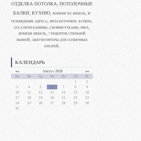
ОТДЕЛКА ПОТОЛКА
ПОТОЛОЧНЫЕ
2
БАЛКИ
КУХНЮ
HOMEME RU МЕБЕЛЬ
IP
1
2
2
ТЕЛЕВИДЕНИЕ АДРЕСА
META-KEYWORDS: КУПИТЬ
1
1
GUCA ПЕЧИ КАМИНЫ
CВОИМИ РУКАМИ
IMEX
1
1
1
HOMEME МЕБЕЛЬ
7 РЕЦЕПТОВ СТИЛЬНОЙ
1
ВАННОЙ
АККУМУЛЯТОРЫ ДЛЯ СОЛНЕЧНЫХ
1
БАТАРЕЙ
1
КАЛЕНДАРЬ
««
Август 2026
»»
Пн
Вт
Ср
Чт
Пт
Сб
Вс
1
2
3
4
5
6
7
8
9
10
11
12
13
14
15
16
17
18
19
20
21
22
23
24
25
26
27
28
29
30
31