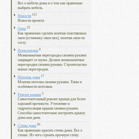
Все о мебели дома и о том как правильно
выбрать мебель.
113
Новости
Новости проекта
22
Окно
Как правильно сделать монтаж пластиковых
окон (установку окон пвх), монтаж окон по
госту.
6
Перегородки
Межкомнатная перегородка своими руками
защищает от шума. Делаем межкомнатные
перегородки своими руками. Строительство
новых перегородок.
17
Потолок дома
Монтаж потолка своими руками. Типы и
особенности потолков.
3
Ремонт крыши
Самостоятельный ремонт крыши для более
хорошей прочности. Утепление и
гидроизоляция крыши своими руками.
Способы самостоятельно построить крышу
дома или дачи.
65
Стены дома
Как правильно красить стены дома. Все о
стенах. Из чего строить прочную стену.