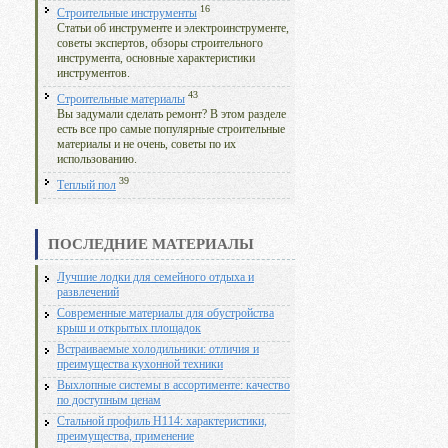
16
Строительные инструменты
Статьи об инструменте и электроинструменте,
советы экспертов, обзоры строительного
инструмента, основные характеристики
инструментов.
43
Строительные материалы
Вы задумали сделать ремонт? В этом разделе
есть все про самые популярные строительные
материалы и не очень, советы по их
использованию.
39
Теплый пол
ПОСЛЕДНИЕ МАТЕРИАЛЫ
Лучшие лодки для семейного отдыха и
развлечений
Современные материалы для обустройства
крыш и открытых площадок
Встраиваемые холодильники: отличия и
преимущества кухонной техники
Выхлопные системы в ассортименте: качество
по доступным ценам
Стальной профиль Н114: характеристики,
преимущества, применение