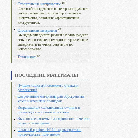
16
Строительные инструменты
Статьи об инструменте и электроинструменте,
советы экспертов, обзоры строительного
инструмента, основные характеристики
инструментов.
43
Строительные материалы
Вы задумали сделать ремонт? В этом разделе
есть все про самые популярные строительные
материалы и не очень, советы по их
использованию.
39
Теплый пол
ПОСЛЕДНИЕ МАТЕРИАЛЫ
Лучшие лодки для семейного отдыха и
развлечений
Современные материалы для обустройства
крыш и открытых площадок
Встраиваемые холодильники: отличия и
преимущества кухонной техники
Выхлопные системы в ассортименте: качество
по доступным ценам
Стальной профиль Н114: характеристики,
преимущества, применение