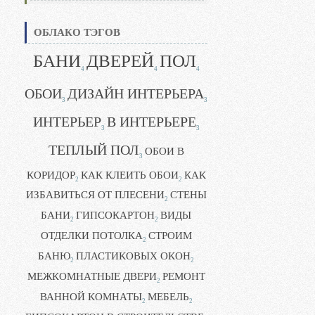
ОБЛАКО ТЭГОВ
БАНИ
ДВЕРЕЙ
ПОЛ
4
4
4
ОБОИ
ДИЗАЙН ИНТЕРЬЕРА
3
3
ИНТЕРЬЕР
В ИНТЕРЬЕРЕ
3
3
ТЕПЛЫЙ ПОЛ
ОБОИ В
3
КОРИДОР
КАК КЛЕИТЬ ОБОИ
КАК
2
2
ИЗБАВИТЬСЯ ОТ ПЛЕСЕНИ
СТЕНЫ
2
БАНИ
ГИПСОКАРТОН
ВИДЫ
2
2
ОТДЕЛКИ ПОТОЛКА
СТРОИМ
2
БАНЮ
ПЛАСТИКОВЫХ ОКОН
2
2
МЕЖКОМНАТНЫЕ ДВЕРИ
РЕМОНТ
2
ВАННОЙ КОМНАТЫ
МЕБЕЛЬ
2
2