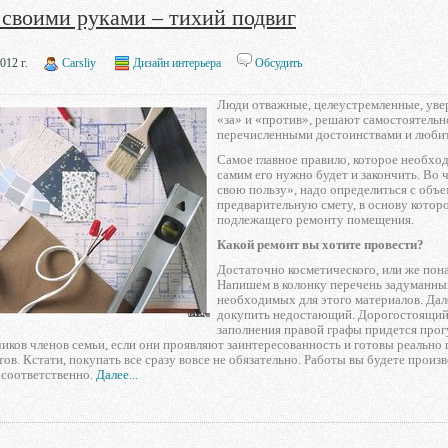
 своими руками – тихий подвиг
012 г.
Carsliy
Дизайн интерьера
Обсудить
Люди отважные, целеустремленные, увер
«за» и «против», решают самостоятельно
перечисленными достоинствами и любите
Самое главное правило, которое необход
самим его нужно будет и закончить. Во 
свою пользу», надо определиться с объ
предварительную смету, в основу котор
подлежащего ремонту помещения.
Какой ремонт вы хотите провести?
Достаточно косметического, или же пона
Напишем в колонку перечень задуманных
необходимых для этого материалов. Дал
докупить недостающий. Дорогостоящий 
заполнения правой графы придется прог
чиков членов семьи, если они проявляют заинтересованность и готовы реально
ов. Кстати, покупать все сразу вовсе не обязательно. Работы вы будете про
 соответственно.
Далее...