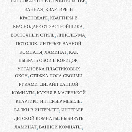
ГИПСОКАРТОН В СТРОИТЕЛЬСТВЕ
2
ВАННАЯ
КВАРТИРЫ В
2
КРАСНОДАРЕ
КВАРТИРЫ В
2
КРАСНОДАРЕ ОТ ЗАСТРОЙЩИКА
2
ВОСТОЧНЫЙ СТИЛЬ
ЛИНОЛЕУМА
2
2
ПОТОЛОК
ИНТЕРЬЕР ВАННОЙ
2
КОМНАТЫ
ЛАМИНАТ
КАК
2
2
ВЫБРАТЬ ОБОИ В КОРИДОР
2
УСТАНОВКА ПЛАСТИКОВЫХ
ОКОН
СТЯЖКА ПОЛА СВОИМИ
2
РУКАМИ
ДИЗАЙН ВАННОЙ
2
КОМНАТЫ
КУХНЯ В МАЛЕНЬКОЙ
2
КВАРТИРЕ
ИНТЕРЬЕР МЕБЕЛЬ
2
2
БАЛКИ В ИНТЕРЬЕРЕ
ИНТЕРЬЕР
2
ДЕТСКОЙ КОМНАТЫ
ВЫБИРАТЬ
2
ЛАМИНАТ
ВАННОЙ КОМНАТЫ
2
2