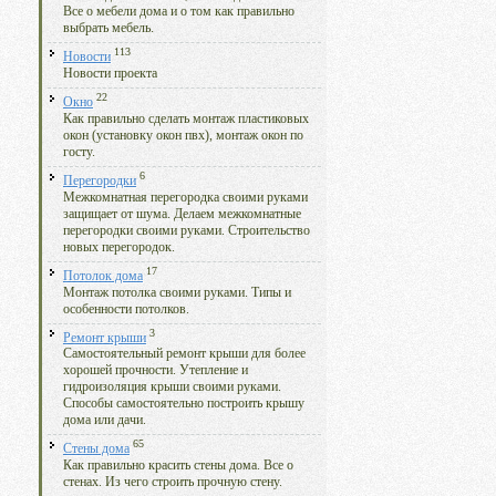
Все о мебели дома и о том как правильно
выбрать мебель.
113
Новости
Новости проекта
22
Окно
Как правильно сделать монтаж пластиковых
окон (установку окон пвх), монтаж окон по
госту.
6
Перегородки
Межкомнатная перегородка своими руками
защищает от шума. Делаем межкомнатные
перегородки своими руками. Строительство
новых перегородок.
17
Потолок дома
Монтаж потолка своими руками. Типы и
особенности потолков.
3
Ремонт крыши
Самостоятельный ремонт крыши для более
хорошей прочности. Утепление и
гидроизоляция крыши своими руками.
Способы самостоятельно построить крышу
дома или дачи.
65
Стены дома
Как правильно красить стены дома. Все о
стенах. Из чего строить прочную стену.