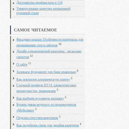
Достоинства профнастила н 114
Универсальные качества окрашенной
рулонной стали
САМОЕ ЧИТАЕМОЕ
Фасадные краски: Особенности материала для
16
окрашивания стен и заборов
Дизайн однокомнатной квартиры - несколько
12
секретов
11
О сайте
6
Заливаем фундамент для бани правильно
5
Как покрасить керамическую плитку
Стальной профиль Н114: характеристики,
5
преимущества, применение
5
Как выбрать кухонную вытяжку
Купить диван недорого от производителя
5
«Мебелико»
5
Отделка стен гипсокартоном
4
Как подобрать стиль для дизайна квартиры