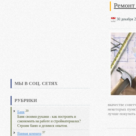
Ремонт
30 декабря 2
МЫ В СОЦ. СЕТЯХ
РУБРИКИ
вкачестве совет
некоторых пункт
20
Баня
лучше покупать
Баня своими руками - как построить и
сэкономить на работе и стройматериалах?
Строим баню и делимся опытом.
37
Ванная комната