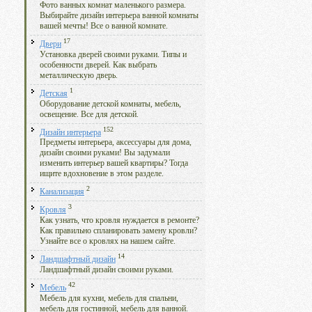
Фото ванных комнат маленького размера.
Выбирайте дизайн интерьера ванной комнаты
вашей мечты! Все о ванной комнате.
17
Двери
Установка дверей своими руками. Типы и
особенности дверей. Как выбрать
металлическую дверь.
1
Детская
Оборудование детской комнаты, мебель,
освещение. Все для детской.
152
Дизайн интерьера
Предметы интерьера, аксессуары для дома,
дизайн своими руками! Вы задумали
изменить интерьер вашей квартиры? Тогда
ищите вдохновение в этом разделе.
2
Канализация
3
Кровля
Как узнать, что кровля нуждается в ремонте?
Как правильно спланировать замену кровли?
Узнайте все о кровлях на нашем сайте.
14
Ландшафтный дизайн
Ландшафтный дизайн своими руками.
42
Мебель
Мебель для кухни, мебель для спальни,
мебель для гостинной, мебель для ванной.