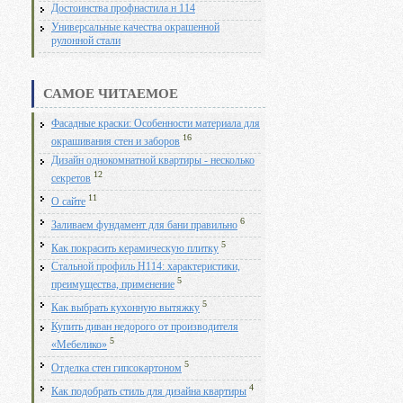
Достоинства профнастила н 114
Универсальные качества окрашенной
рулонной стали
САМОЕ ЧИТАЕМОЕ
Фасадные краски: Особенности материала для
16
окрашивания стен и заборов
Дизайн однокомнатной квартиры - несколько
12
секретов
11
О сайте
6
Заливаем фундамент для бани правильно
5
Как покрасить керамическую плитку
Стальной профиль Н114: характеристики,
5
преимущества, применение
5
Как выбрать кухонную вытяжку
Купить диван недорого от производителя
5
«Мебелико»
5
Отделка стен гипсокартоном
4
Как подобрать стиль для дизайна квартиры