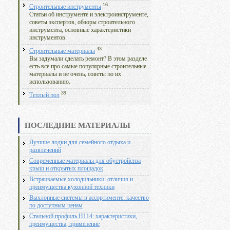
16
Строительные инструменты
Статьи об инструменте и электроинструменте,
советы экспертов, обзоры строительного
инструмента, основные характеристики
инструментов.
43
Строительные материалы
Вы задумали сделать ремонт? В этом разделе
есть все про самые популярные строительные
материалы и не очень, советы по их
использованию.
39
Теплый пол
ПОСЛЕДНИЕ МАТЕРИАЛЫ
Лучшие лодки для семейного отдыха и
развлечений
Современные материалы для обустройства
крыш и открытых площадок
Встраиваемые холодильники: отличия и
преимущества кухонной техники
Выхлопные системы в ассортименте: качество
по доступным ценам
Стальной профиль Н114: характеристики,
преимущества, применение