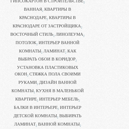
ГИПСОКАРТОН В СТРОИТЕЛЬСТВЕ
2
ВАННАЯ
КВАРТИРЫ В
2
КРАСНОДАРЕ
КВАРТИРЫ В
2
КРАСНОДАРЕ ОТ ЗАСТРОЙЩИКА
2
ВОСТОЧНЫЙ СТИЛЬ
ЛИНОЛЕУМА
2
2
ПОТОЛОК
ИНТЕРЬЕР ВАННОЙ
2
КОМНАТЫ
ЛАМИНАТ
КАК
2
2
ВЫБРАТЬ ОБОИ В КОРИДОР
2
УСТАНОВКА ПЛАСТИКОВЫХ
ОКОН
СТЯЖКА ПОЛА СВОИМИ
2
РУКАМИ
ДИЗАЙН ВАННОЙ
2
КОМНАТЫ
КУХНЯ В МАЛЕНЬКОЙ
2
КВАРТИРЕ
ИНТЕРЬЕР МЕБЕЛЬ
2
2
БАЛКИ В ИНТЕРЬЕРЕ
ИНТЕРЬЕР
2
ДЕТСКОЙ КОМНАТЫ
ВЫБИРАТЬ
2
ЛАМИНАТ
ВАННОЙ КОМНАТЫ
2
2