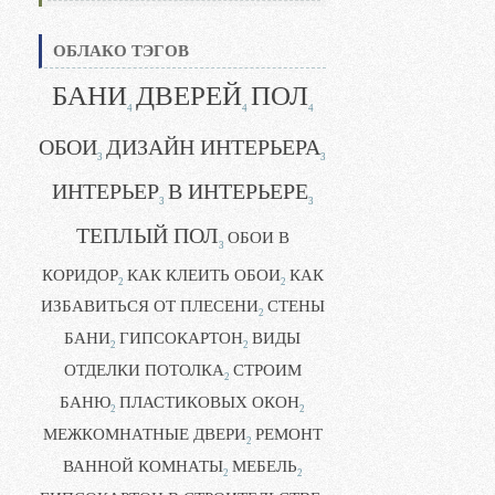
ОБЛАКО ТЭГОВ
БАНИ
ДВЕРЕЙ
ПОЛ
4
4
4
ОБОИ
ДИЗАЙН ИНТЕРЬЕРА
3
3
ИНТЕРЬЕР
В ИНТЕРЬЕРЕ
3
3
ТЕПЛЫЙ ПОЛ
ОБОИ В
3
КОРИДОР
КАК КЛЕИТЬ ОБОИ
КАК
2
2
ИЗБАВИТЬСЯ ОТ ПЛЕСЕНИ
СТЕНЫ
2
БАНИ
ГИПСОКАРТОН
ВИДЫ
2
2
ОТДЕЛКИ ПОТОЛКА
СТРОИМ
2
БАНЮ
ПЛАСТИКОВЫХ ОКОН
2
2
МЕЖКОМНАТНЫЕ ДВЕРИ
РЕМОНТ
2
ВАННОЙ КОМНАТЫ
МЕБЕЛЬ
2
2