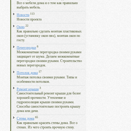
Все о мебели дома и о том как правильно
выбрать мебель.
113
Новости
Новости проекта
22
Окно
Как правильно сделать монтаж пластиковых
окон (установку окон пвх), монтаж окон по
госту.
6
Перегородки
Межкомнатная перегородка своими руками
защищает от шума. Делаем межкомнатные
перегородки своими руками. Строительство
новых перегородок.
17
Потолок дома
Монтаж потолка своими руками. Типы и
особенности потолков.
3
Ремонт крыши
Самостоятельный ремонт крыши для более
хорошей прочности. Утепление и
гидроизоляция крыши своими руками.
Способы самостоятельно построить крышу
дома или дачи.
65
Стены дома
Как правильно красить стены дома. Все о
стенах. Из чего строить прочную стену.