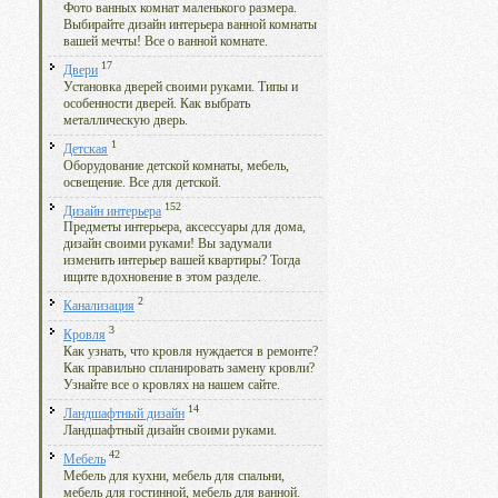
Фото ванных комнат маленького размера.
Выбирайте дизайн интерьера ванной комнаты
вашей мечты! Все о ванной комнате.
17
Двери
Установка дверей своими руками. Типы и
особенности дверей. Как выбрать
металлическую дверь.
1
Детская
Оборудование детской комнаты, мебель,
освещение. Все для детской.
152
Дизайн интерьера
Предметы интерьера, аксессуары для дома,
дизайн своими руками! Вы задумали
изменить интерьер вашей квартиры? Тогда
ищите вдохновение в этом разделе.
2
Канализация
3
Кровля
Как узнать, что кровля нуждается в ремонте?
Как правильно спланировать замену кровли?
Узнайте все о кровлях на нашем сайте.
14
Ландшафтный дизайн
Ландшафтный дизайн своими руками.
42
Мебель
Мебель для кухни, мебель для спальни,
мебель для гостинной, мебель для ванной.