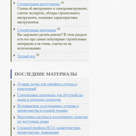
16
Строительные инструменты
Статьи об инструменте и электроинструменте,
советы экспертов, обзоры строительного
инструмента, основные характеристики
инструментов.
43
Строительные материалы
Вы задумали сделать ремонт? В этом разделе
есть все про самые популярные строительные
материалы и не очень, советы по их
использованию.
39
Теплый пол
ПОСЛЕДНИЕ МАТЕРИАЛЫ
Лучшие лодки для семейного отдыха и
развлечений
Современные материалы для обустройства
крыш и открытых площадок
Встраиваемые холодильники: отличия и
преимущества кухонной техники
Выхлопные системы в ассортименте: качество
по доступным ценам
Стальной профиль Н114: характеристики,
преимущества, применение