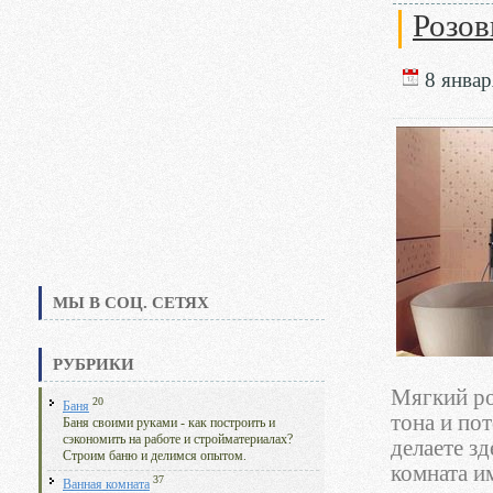
Розов
8 январ
МЫ В СОЦ. СЕТЯХ
РУБРИКИ
Мягкий ро
20
Баня
тона и по
Баня своими руками - как построить и
сэкономить на работе и стройматериалах?
делаете з
Строим баню и делимся опытом.
комната и
37
Ванная комната