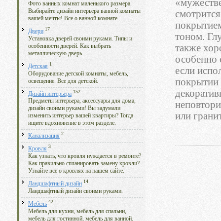
«мужестве
Фото ванных комнат маленького размера.
Выбирайте дизайн интерьера ванной комнаты
смотрится
вашей мечты! Все о ванной комнате.
покрытием
17
Двери
тоном. Гл
Установка дверей своими руками. Типы и
также хор
особенности дверей. Как выбрать
металлическую дверь.
особенно 
1
Детская
если испо
Оборудование детской комнаты, мебель,
покрытии 
освещение. Все для детской.
декоратив
152
Дизайн интерьера
Предметы интерьера, аксессуары для дома,
неповтори
дизайн своими руками! Вы задумали
или грани
изменить интерьер вашей квартиры? Тогда
ищите вдохновение в этом разделе.
2
Канализация
3
Кровля
Как узнать, что кровля нуждается в ремонте?
Как правильно спланировать замену кровли?
Узнайте все о кровлях на нашем сайте.
14
Ландшафтный дизайн
Ландшафтный дизайн своими руками.
42
Мебель
Мебель для кухни, мебель для спальни,
мебель для гостинной, мебель для ванной.