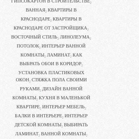
ГИПСОКАРТОН В СТРОИТЕЛЬСТВЕ
2
ВАННАЯ
КВАРТИРЫ В
2
КРАСНОДАРЕ
КВАРТИРЫ В
2
КРАСНОДАРЕ ОТ ЗАСТРОЙЩИКА
2
ВОСТОЧНЫЙ СТИЛЬ
ЛИНОЛЕУМА
2
2
ПОТОЛОК
ИНТЕРЬЕР ВАННОЙ
2
КОМНАТЫ
ЛАМИНАТ
КАК
2
2
ВЫБРАТЬ ОБОИ В КОРИДОР
2
УСТАНОВКА ПЛАСТИКОВЫХ
ОКОН
СТЯЖКА ПОЛА СВОИМИ
2
РУКАМИ
ДИЗАЙН ВАННОЙ
2
КОМНАТЫ
КУХНЯ В МАЛЕНЬКОЙ
2
КВАРТИРЕ
ИНТЕРЬЕР МЕБЕЛЬ
2
2
БАЛКИ В ИНТЕРЬЕРЕ
ИНТЕРЬЕР
2
ДЕТСКОЙ КОМНАТЫ
ВЫБИРАТЬ
2
ЛАМИНАТ
ВАННОЙ КОМНАТЫ
2
2