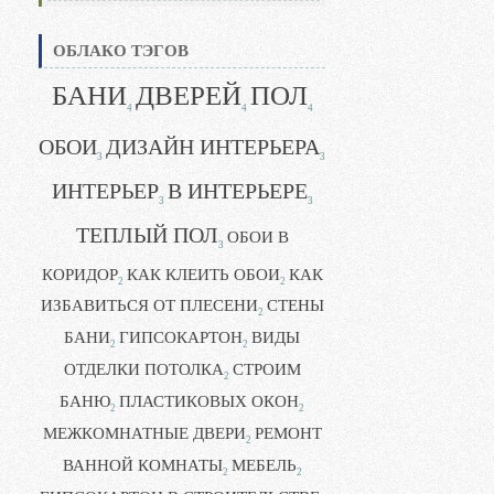
ОБЛАКО ТЭГОВ
БАНИ
ДВЕРЕЙ
ПОЛ
4
4
4
ОБОИ
ДИЗАЙН ИНТЕРЬЕРА
3
3
ИНТЕРЬЕР
В ИНТЕРЬЕРЕ
3
3
ТЕПЛЫЙ ПОЛ
ОБОИ В
3
КОРИДОР
КАК КЛЕИТЬ ОБОИ
КАК
2
2
ИЗБАВИТЬСЯ ОТ ПЛЕСЕНИ
СТЕНЫ
2
БАНИ
ГИПСОКАРТОН
ВИДЫ
2
2
ОТДЕЛКИ ПОТОЛКА
СТРОИМ
2
БАНЮ
ПЛАСТИКОВЫХ ОКОН
2
2
МЕЖКОМНАТНЫЕ ДВЕРИ
РЕМОНТ
2
ВАННОЙ КОМНАТЫ
МЕБЕЛЬ
2
2