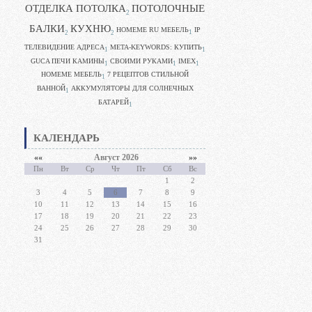
ОТДЕЛКА ПОТОЛКА
ПОТОЛОЧНЫЕ
2
БАЛКИ
КУХНЮ
HOMEME RU МЕБЕЛЬ
IP
1
2
2
ТЕЛЕВИДЕНИЕ АДРЕСА
META-KEYWORDS: КУПИТЬ
1
1
GUCA ПЕЧИ КАМИНЫ
CВОИМИ РУКАМИ
IMEX
1
1
1
HOMEME МЕБЕЛЬ
7 РЕЦЕПТОВ СТИЛЬНОЙ
1
ВАННОЙ
АККУМУЛЯТОРЫ ДЛЯ СОЛНЕЧНЫХ
1
БАТАРЕЙ
1
КАЛЕНДАРЬ
««
Август 2026
»»
Пн
Вт
Ср
Чт
Пт
Сб
Вс
1
2
3
4
5
6
7
8
9
10
11
12
13
14
15
16
17
18
19
20
21
22
23
24
25
26
27
28
29
30
31