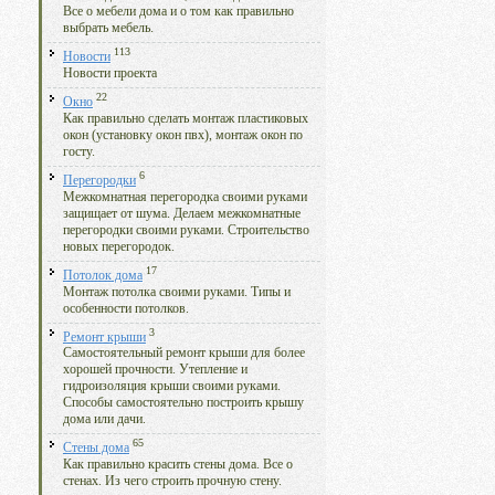
Все о мебели дома и о том как правильно
выбрать мебель.
113
Новости
Новости проекта
22
Окно
Как правильно сделать монтаж пластиковых
окон (установку окон пвх), монтаж окон по
госту.
6
Перегородки
Межкомнатная перегородка своими руками
защищает от шума. Делаем межкомнатные
перегородки своими руками. Строительство
новых перегородок.
17
Потолок дома
Монтаж потолка своими руками. Типы и
особенности потолков.
3
Ремонт крыши
Самостоятельный ремонт крыши для более
хорошей прочности. Утепление и
гидроизоляция крыши своими руками.
Способы самостоятельно построить крышу
дома или дачи.
65
Стены дома
Как правильно красить стены дома. Все о
стенах. Из чего строить прочную стену.