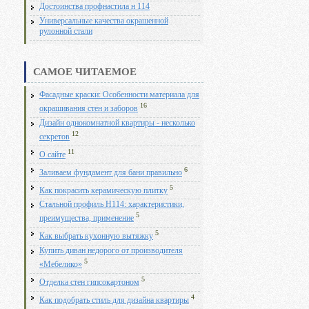
Достоинства профнастила н 114
Универсальные качества окрашенной
рулонной стали
САМОЕ ЧИТАЕМОЕ
Фасадные краски: Особенности материала для
16
окрашивания стен и заборов
Дизайн однокомнатной квартиры - несколько
12
секретов
11
О сайте
6
Заливаем фундамент для бани правильно
5
Как покрасить керамическую плитку
Стальной профиль Н114: характеристики,
5
преимущества, применение
5
Как выбрать кухонную вытяжку
Купить диван недорого от производителя
5
«Мебелико»
5
Отделка стен гипсокартоном
4
Как подобрать стиль для дизайна квартиры