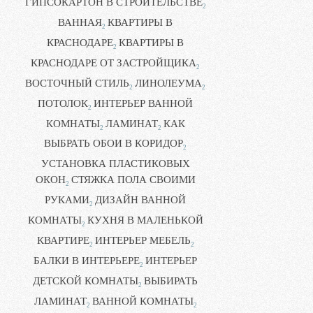
ГИПСОКАРТОН В СТРОИТЕЛЬСТВЕ
2
ВАННАЯ
КВАРТИРЫ В
2
КРАСНОДАРЕ
КВАРТИРЫ В
2
КРАСНОДАРЕ ОТ ЗАСТРОЙЩИКА
2
ВОСТОЧНЫЙ СТИЛЬ
ЛИНОЛЕУМА
2
2
ПОТОЛОК
ИНТЕРЬЕР ВАННОЙ
2
КОМНАТЫ
ЛАМИНАТ
КАК
2
2
ВЫБРАТЬ ОБОИ В КОРИДОР
2
УСТАНОВКА ПЛАСТИКОВЫХ
ОКОН
СТЯЖКА ПОЛА СВОИМИ
2
РУКАМИ
ДИЗАЙН ВАННОЙ
2
КОМНАТЫ
КУХНЯ В МАЛЕНЬКОЙ
2
КВАРТИРЕ
ИНТЕРЬЕР МЕБЕЛЬ
2
2
БАЛКИ В ИНТЕРЬЕРЕ
ИНТЕРЬЕР
2
ДЕТСКОЙ КОМНАТЫ
ВЫБИРАТЬ
2
ЛАМИНАТ
ВАННОЙ КОМНАТЫ
2
2