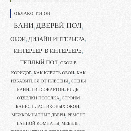
ОБЛАКО ТЭГОВ
БАНИ
ДВЕРЕЙ
ПОЛ
4
4
4
ОБОИ
ДИЗАЙН ИНТЕРЬЕРА
3
3
ИНТЕРЬЕР
В ИНТЕРЬЕРЕ
3
3
ТЕПЛЫЙ ПОЛ
ОБОИ В
3
КОРИДОР
КАК КЛЕИТЬ ОБОИ
КАК
2
2
ИЗБАВИТЬСЯ ОТ ПЛЕСЕНИ
СТЕНЫ
2
БАНИ
ГИПСОКАРТОН
ВИДЫ
2
2
ОТДЕЛКИ ПОТОЛКА
СТРОИМ
2
БАНЮ
ПЛАСТИКОВЫХ ОКОН
2
2
МЕЖКОМНАТНЫЕ ДВЕРИ
РЕМОНТ
2
ВАННОЙ КОМНАТЫ
МЕБЕЛЬ
2
2