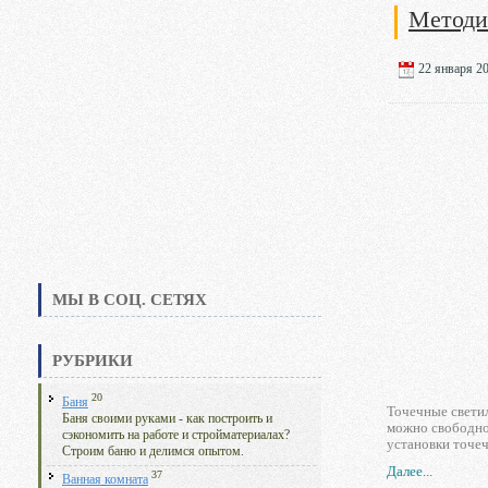
Методи
22 января 20
МЫ В СОЦ. СЕТЯХ
РУБРИКИ
20
Баня
Точечные свети
Баня своими руками - как построить и
можно свободно 
сэкономить на работе и стройматериалах?
установки точеч
Строим баню и делимся опытом.
Далее...
37
Ванная комната