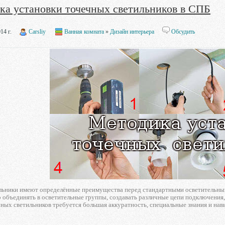
ка установки точечных светильников в СПБ
14 г.
Carsliy
Ванная комната
»
Дизайн интерьера
Обсудить
льники имеют определённые преимущества перед стандартными осветительным
объединять в осветительные группы, создавать различные цепи подключения,
ных светильников требуется большая аккуратность, специальные знания и нав