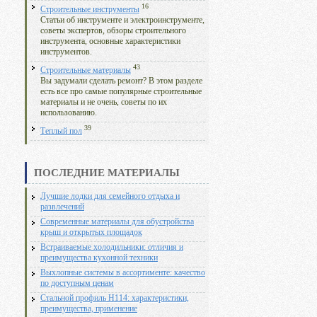
16
Строительные инструменты
Статьи об инструменте и электроинструменте,
советы экспертов, обзоры строительного
инструмента, основные характеристики
инструментов.
43
Строительные материалы
Вы задумали сделать ремонт? В этом разделе
есть все про самые популярные строительные
материалы и не очень, советы по их
использованию.
39
Теплый пол
ПОСЛЕДНИЕ МАТЕРИАЛЫ
Лучшие лодки для семейного отдыха и
развлечений
Современные материалы для обустройства
крыш и открытых площадок
Встраиваемые холодильники: отличия и
преимущества кухонной техники
Выхлопные системы в ассортименте: качество
по доступным ценам
Стальной профиль Н114: характеристики,
преимущества, применение