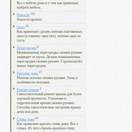
Все о мебели дома и о том как правильно
выбрать мебель.
113
Новости
Новости проекта
22
Окно
Как правильно сделать монтаж пластиковых
окон (установку окон пвх), монтаж окон по
госту.
6
Перегородки
Межкомнатная перегородка своими руками
защищает от шума. Делаем межкомнатные
перегородки своими руками. Строительство
новых перегородок.
17
Потолок дома
Монтаж потолка своими руками. Типы и
особенности потолков.
3
Ремонт крыши
Самостоятельный ремонт крыши для более
хорошей прочности. Утепление и
гидроизоляция крыши своими руками.
Способы самостоятельно построить крышу
дома или дачи.
65
Стены дома
Как правильно красить стены дома. Все о
стенах. Из чего строить прочную стену.