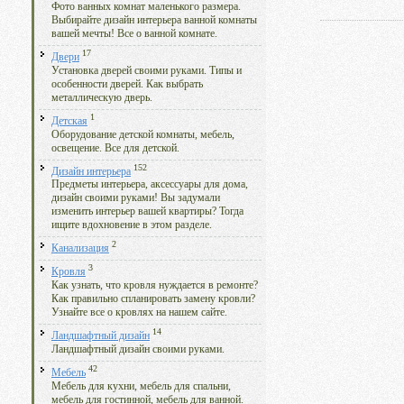
Фото ванных комнат маленького размера.
Выбирайте дизайн интерьера ванной комнаты
вашей мечты! Все о ванной комнате.
17
Двери
Установка дверей своими руками. Типы и
особенности дверей. Как выбрать
металлическую дверь.
1
Детская
Оборудование детской комнаты, мебель,
освещение. Все для детской.
152
Дизайн интерьера
Предметы интерьера, аксессуары для дома,
дизайн своими руками! Вы задумали
изменить интерьер вашей квартиры? Тогда
ищите вдохновение в этом разделе.
2
Канализация
3
Кровля
Как узнать, что кровля нуждается в ремонте?
Как правильно спланировать замену кровли?
Узнайте все о кровлях на нашем сайте.
14
Ландшафтный дизайн
Ландшафтный дизайн своими руками.
42
Мебель
Мебель для кухни, мебель для спальни,
мебель для гостинной, мебель для ванной.