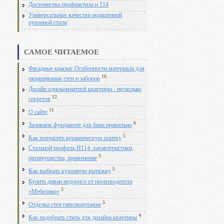
Достоинства профнастила н 114
Универсальные качества окрашенной
рулонной стали
САМОЕ ЧИТАЕМОЕ
Фасадные краски: Особенности материала для
16
окрашивания стен и заборов
Дизайн однокомнатной квартиры - несколько
12
секретов
11
О сайте
6
Заливаем фундамент для бани правильно
5
Как покрасить керамическую плитку
Стальной профиль Н114: характеристики,
5
преимущества, применение
5
Как выбрать кухонную вытяжку
Купить диван недорого от производителя
5
«Мебелико»
5
Отделка стен гипсокартоном
4
Как подобрать стиль для дизайна квартиры