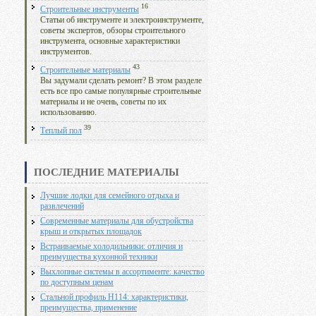
16
Строительные инструменты
Статьи об инструменте и электроинструменте,
советы экспертов, обзоры строительного
инструмента, основные характеристики
инструментов.
43
Строительные материалы
Вы задумали сделать ремонт? В этом разделе
есть все про самые популярные строительные
материалы и не очень, советы по их
использованию.
39
Теплый пол
ПОСЛЕДНИЕ МАТЕРИАЛЫ
Лучшие лодки для семейного отдыха и
развлечений
Современные материалы для обустройства
крыш и открытых площадок
Встраиваемые холодильники: отличия и
преимущества кухонной техники
Выхлопные системы в ассортименте: качество
по доступным ценам
Стальной профиль Н114: характеристики,
преимущества, применение