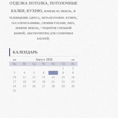
ОТДЕЛКА ПОТОЛКА
ПОТОЛОЧНЫЕ
2
БАЛКИ
КУХНЮ
HOMEME RU МЕБЕЛЬ
IP
1
2
2
ТЕЛЕВИДЕНИЕ АДРЕСА
META-KEYWORDS: КУПИТЬ
1
1
GUCA ПЕЧИ КАМИНЫ
CВОИМИ РУКАМИ
IMEX
1
1
1
HOMEME МЕБЕЛЬ
7 РЕЦЕПТОВ СТИЛЬНОЙ
1
ВАННОЙ
АККУМУЛЯТОРЫ ДЛЯ СОЛНЕЧНЫХ
1
БАТАРЕЙ
1
КАЛЕНДАРЬ
««
Август 2026
»»
Пн
Вт
Ср
Чт
Пт
Сб
Вс
1
2
3
4
5
6
7
8
9
10
11
12
13
14
15
16
17
18
19
20
21
22
23
24
25
26
27
28
29
30
31