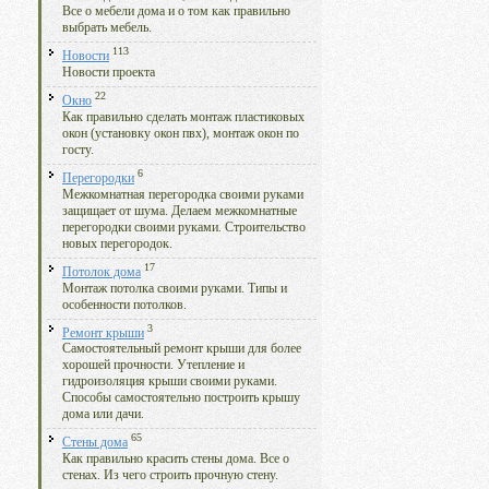
Все о мебели дома и о том как правильно
выбрать мебель.
113
Новости
Новости проекта
22
Окно
Как правильно сделать монтаж пластиковых
окон (установку окон пвх), монтаж окон по
госту.
6
Перегородки
Межкомнатная перегородка своими руками
защищает от шума. Делаем межкомнатные
перегородки своими руками. Строительство
новых перегородок.
17
Потолок дома
Монтаж потолка своими руками. Типы и
особенности потолков.
3
Ремонт крыши
Самостоятельный ремонт крыши для более
хорошей прочности. Утепление и
гидроизоляция крыши своими руками.
Способы самостоятельно построить крышу
дома или дачи.
65
Стены дома
Как правильно красить стены дома. Все о
стенах. Из чего строить прочную стену.