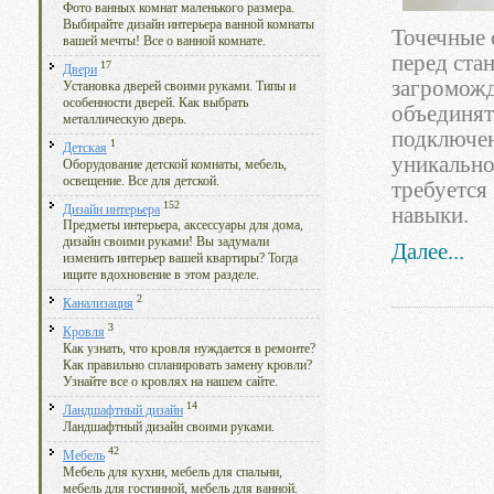
Фото ванных комнат маленького размера.
Выбирайте дизайн интерьера ванной комнаты
Точечные 
вашей мечты! Все о ванной комнате.
перед ста
17
Двери
загроможд
Установка дверей своими руками. Типы и
особенности дверей. Как выбрать
объединят
металлическую дверь.
подключен
1
Детская
уникально
Оборудование детской комнаты, мебель,
освещение. Все для детской.
требуется
152
Дизайн интерьера
навыки.
Предметы интерьера, аксессуары для дома,
дизайн своими руками! Вы задумали
Далее...
изменить интерьер вашей квартиры? Тогда
ищите вдохновение в этом разделе.
2
Канализация
3
Кровля
Как узнать, что кровля нуждается в ремонте?
Как правильно спланировать замену кровли?
Узнайте все о кровлях на нашем сайте.
14
Ландшафтный дизайн
Ландшафтный дизайн своими руками.
42
Мебель
Мебель для кухни, мебель для спальни,
мебель для гостинной, мебель для ванной.