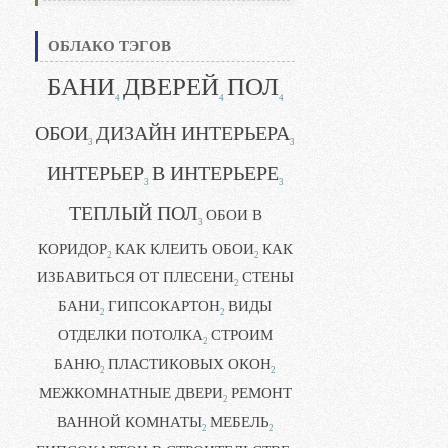
ОБЛАКО ТЭГОВ
БАНИ
ДВЕРЕЙ
ПОЛ
4
4
4
ОБОИ
ДИЗАЙН ИНТЕРЬЕРА
3
3
ИНТЕРЬЕР
В ИНТЕРЬЕРЕ
3
3
ТЕПЛЫЙ ПОЛ
ОБОИ В
3
КОРИДОР
КАК КЛЕИТЬ ОБОИ
КАК
2
2
ИЗБАВИТЬСЯ ОТ ПЛЕСЕНИ
СТЕНЫ
2
БАНИ
ГИПСОКАРТОН
ВИДЫ
2
2
ОТДЕЛКИ ПОТОЛКА
СТРОИМ
2
БАНЮ
ПЛАСТИКОВЫХ ОКОН
2
2
МЕЖКОМНАТНЫЕ ДВЕРИ
РЕМОНТ
2
ВАННОЙ КОМНАТЫ
МЕБЕЛЬ
2
2