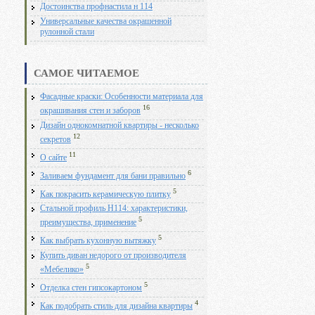
Достоинства профнастила н 114
Универсальные качества окрашенной
рулонной стали
САМОЕ ЧИТАЕМОЕ
Фасадные краски: Особенности материала для
16
окрашивания стен и заборов
Дизайн однокомнатной квартиры - несколько
12
секретов
11
О сайте
6
Заливаем фундамент для бани правильно
5
Как покрасить керамическую плитку
Стальной профиль Н114: характеристики,
5
преимущества, применение
5
Как выбрать кухонную вытяжку
Купить диван недорого от производителя
5
«Мебелико»
5
Отделка стен гипсокартоном
4
Как подобрать стиль для дизайна квартиры