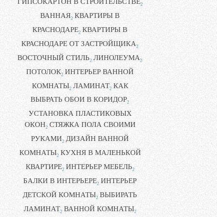
ГИПСОКАРТОН В СТРОИТЕЛЬСТВЕ
2
ВАННАЯ
КВАРТИРЫ В
2
КРАСНОДАРЕ
КВАРТИРЫ В
2
КРАСНОДАРЕ ОТ ЗАСТРОЙЩИКА
2
ВОСТОЧНЫЙ СТИЛЬ
ЛИНОЛЕУМА
2
2
ПОТОЛОК
ИНТЕРЬЕР ВАННОЙ
2
КОМНАТЫ
ЛАМИНАТ
КАК
2
2
ВЫБРАТЬ ОБОИ В КОРИДОР
2
УСТАНОВКА ПЛАСТИКОВЫХ
ОКОН
СТЯЖКА ПОЛА СВОИМИ
2
РУКАМИ
ДИЗАЙН ВАННОЙ
2
КОМНАТЫ
КУХНЯ В МАЛЕНЬКОЙ
2
КВАРТИРЕ
ИНТЕРЬЕР МЕБЕЛЬ
2
2
БАЛКИ В ИНТЕРЬЕРЕ
ИНТЕРЬЕР
2
ДЕТСКОЙ КОМНАТЫ
ВЫБИРАТЬ
2
ЛАМИНАТ
ВАННОЙ КОМНАТЫ
2
2