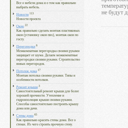
Все о мебели дома и о том как правильно
температу
выбрать мебель.
не будут 
113
Новости
Новости проекта
22
Окно
Как правильно сделать монтаж пластиковых
окон (установку окон пвх), монтаж окон по
госту.
6
Перегородки
Межкомнатная перегородка своими руками
защищает от шума. Делаем межкомнатные
перегородки своими руками. Строительство
новых перегородок.
17
Потолок дома
Монтаж потолка своими руками. Типы и
особенности потолков.
3
Ремонт крыши
Самостоятельный ремонт крыши для более
хорошей прочности. Утепление и
гидроизоляция крыши своими руками.
Способы самостоятельно построить крышу
дома или дачи.
65
Стены дома
Как правильно красить стены дома. Все о
стенах. Из чего строить прочную стену.