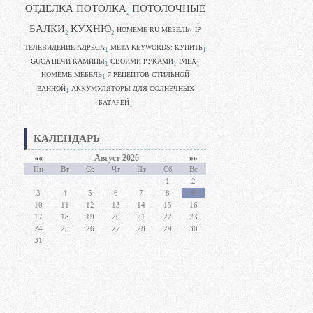
ОТДЕЛКА ПОТОЛКА
ПОТОЛОЧНЫЕ
2
БАЛКИ
КУХНЮ
HOMEME RU МЕБЕЛЬ
IP
1
2
2
ТЕЛЕВИДЕНИЕ АДРЕСА
META-KEYWORDS: КУПИТЬ
1
1
GUCA ПЕЧИ КАМИНЫ
CВОИМИ РУКАМИ
IMEX
1
1
1
HOMEME МЕБЕЛЬ
7 РЕЦЕПТОВ СТИЛЬНОЙ
1
ВАННОЙ
АККУМУЛЯТОРЫ ДЛЯ СОЛНЕЧНЫХ
1
БАТАРЕЙ
1
КАЛЕНДАРЬ
««
Август 2026
»»
Пн
Вт
Ср
Чт
Пт
Сб
Вс
1
2
3
4
5
6
7
8
9
10
11
12
13
14
15
16
17
18
19
20
21
22
23
24
25
26
27
28
29
30
31