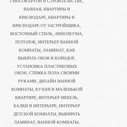
ГИПСОКАРТОН В СТРОИТЕЛЬСТВЕ
2
ВАННАЯ
КВАРТИРЫ В
2
КРАСНОДАРЕ
КВАРТИРЫ В
2
КРАСНОДАРЕ ОТ ЗАСТРОЙЩИКА
2
ВОСТОЧНЫЙ СТИЛЬ
ЛИНОЛЕУМА
2
2
ПОТОЛОК
ИНТЕРЬЕР ВАННОЙ
2
КОМНАТЫ
ЛАМИНАТ
КАК
2
2
ВЫБРАТЬ ОБОИ В КОРИДОР
2
УСТАНОВКА ПЛАСТИКОВЫХ
ОКОН
СТЯЖКА ПОЛА СВОИМИ
2
РУКАМИ
ДИЗАЙН ВАННОЙ
2
КОМНАТЫ
КУХНЯ В МАЛЕНЬКОЙ
2
КВАРТИРЕ
ИНТЕРЬЕР МЕБЕЛЬ
2
2
БАЛКИ В ИНТЕРЬЕРЕ
ИНТЕРЬЕР
2
ДЕТСКОЙ КОМНАТЫ
ВЫБИРАТЬ
2
ЛАМИНАТ
ВАННОЙ КОМНАТЫ
2
2