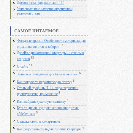
Достоинства профнастила н 114
Универсальные качества окрашенной
рулонной стали
САМОЕ ЧИТАЕМОЕ
Фасадные краски: Особенности материала для
16
окрашивания стен и заборов
Дизайн однокомнатной квартиры - несколько
12
секретов
11
О сайте
6
Заливаем фундамент для бани правильно
5
Как покрасить керамическую плитку
Стальной профиль Н114: характеристики,
5
преимущества, применение
5
Как выбрать кухонную вытяжку
Купить диван недорого от производителя
5
«Мебелико»
5
Отделка стен гипсокартоном
4
Как подобрать стиль для дизайна квартиры