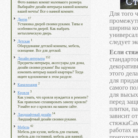
Фото ванных комнат маленького размера.
Выбирайте дизайн интерьера ванной комнаты
вашей мечты! Все о ванной комнате.
Для того 
17
промежутк
Двери
Установка дверей своими руками. Типы и
ширина ко
особенности дверей. Как выбрать
металлическую дверь.
универсал
1
следует э
Детская
Оборудование детской комнаты, мебель,
освещение. Все для детской.
Если стя
152
стандарто
Дизайн интерьера
Предметы интерьера, аксессуары для дома,
декоратив
дизайн своими руками! Вы задумали
этого дел
изменить интерьер вашей квартиры? Тогда
ищите вдохновение в этом разделе.
для прида
2
Канализация
самого по
3
Кровля
для высых
Как узнать, что кровля нуждается в ремонте?
перед защ
Как правильно спланировать замену кровли?
Узнайте все о кровлях на нашем сайте.
плитки, п
14
зависит о
Ландшафтный дизайн
Ландшафтный дизайн своими руками.
стяжкаСам
42
Мебель
работах я
Мебель для кухни, мебель для спальни,
приготовл
мебель для гостинной, мебель для ванной.