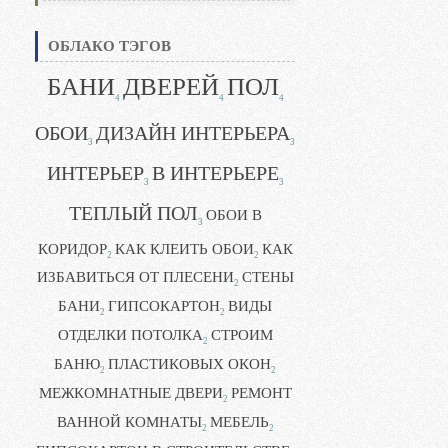
ОБЛАКО ТЭГОВ
БАНИ
ДВЕРЕЙ
ПОЛ
4
4
4
ОБОИ
ДИЗАЙН ИНТЕРЬЕРА
3
3
ИНТЕРЬЕР
В ИНТЕРЬЕРЕ
3
3
ТЕПЛЫЙ ПОЛ
ОБОИ В
3
КОРИДОР
КАК КЛЕИТЬ ОБОИ
КАК
2
2
ИЗБАВИТЬСЯ ОТ ПЛЕСЕНИ
СТЕНЫ
2
БАНИ
ГИПСОКАРТОН
ВИДЫ
2
2
ОТДЕЛКИ ПОТОЛКА
СТРОИМ
2
БАНЮ
ПЛАСТИКОВЫХ ОКОН
2
2
МЕЖКОМНАТНЫЕ ДВЕРИ
РЕМОНТ
2
ВАННОЙ КОМНАТЫ
МЕБЕЛЬ
2
2