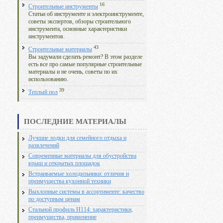
16
Строительные инструменты
Статьи об инструменте и электроинструменте,
советы экспертов, обзоры строительного
инструмента, основные характеристики
инструментов.
43
Строительные материалы
Вы задумали сделать ремонт? В этом разделе
есть все про самые популярные строительные
материалы и не очень, советы по их
использованию.
39
Теплый пол
ПОСЛЕДНИЕ МАТЕРИАЛЫ
Лучшие лодки для семейного отдыха и
развлечений
Современные материалы для обустройства
крыш и открытых площадок
Встраиваемые холодильники: отличия и
преимущества кухонной техники
Выхлопные системы в ассортименте: качество
по доступным ценам
Стальной профиль Н114: характеристики,
преимущества, применение