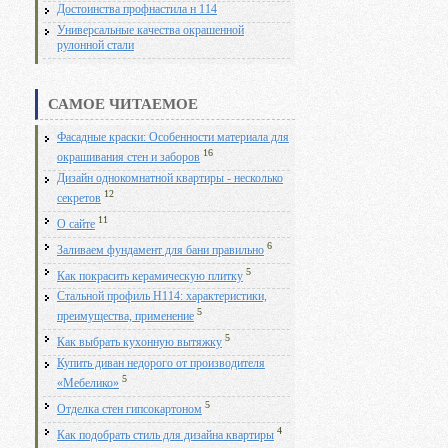
Достоинства профнастила н 114
Универсальные качества окрашенной
рулонной стали
САМОЕ ЧИТАЕМОЕ
Фасадные краски: Особенности материала для
16
окрашивания стен и заборов
Дизайн однокомнатной квартиры - несколько
12
секретов
11
О сайте
6
Заливаем фундамент для бани правильно
5
Как покрасить керамическую плитку
Стальной профиль Н114: характеристики,
5
преимущества, применение
5
Как выбрать кухонную вытяжку
Купить диван недорого от производителя
5
«Мебелико»
5
Отделка стен гипсокартоном
4
Как подобрать стиль для дизайна квартиры