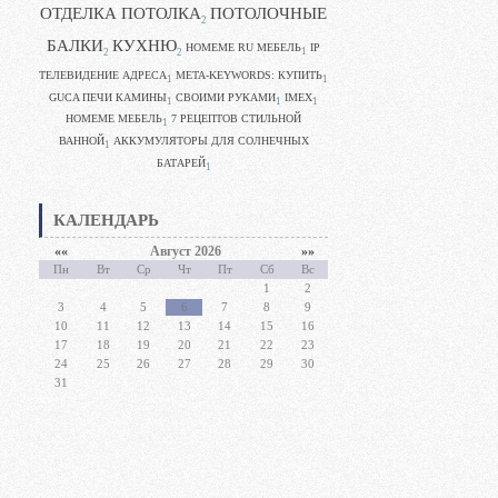
ОТДЕЛКА ПОТОЛКА
ПОТОЛОЧНЫЕ
2
БАЛКИ
КУХНЮ
HOMEME RU МЕБЕЛЬ
IP
1
2
2
ТЕЛЕВИДЕНИЕ АДРЕСА
META-KEYWORDS: КУПИТЬ
1
1
GUCA ПЕЧИ КАМИНЫ
CВОИМИ РУКАМИ
IMEX
1
1
1
HOMEME МЕБЕЛЬ
7 РЕЦЕПТОВ СТИЛЬНОЙ
1
ВАННОЙ
АККУМУЛЯТОРЫ ДЛЯ СОЛНЕЧНЫХ
1
БАТАРЕЙ
1
КАЛЕНДАРЬ
««
Август 2026
»»
Пн
Вт
Ср
Чт
Пт
Сб
Вс
1
2
3
4
5
6
7
8
9
10
11
12
13
14
15
16
17
18
19
20
21
22
23
24
25
26
27
28
29
30
31