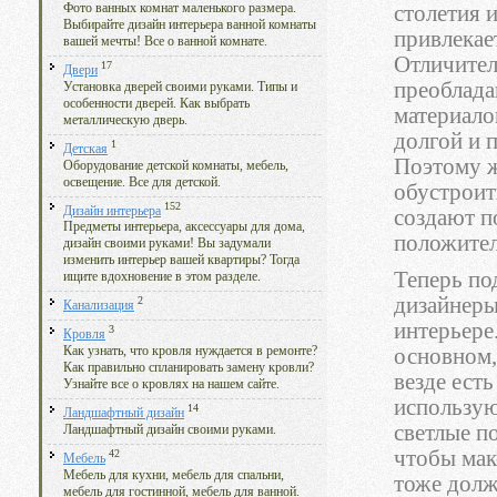
Фото ванных комнат маленького размера.
столетия 
Выбирайте дизайн интерьера ванной комнаты
привлекае
вашей мечты! Все о ванной комнате.
Отличител
17
Двери
преоблада
Установка дверей своими руками. Типы и
особенности дверей. Как выбрать
материало
металлическую дверь.
долгой и 
1
Детская
Поэтому ж
Оборудование детской комнаты, мебель,
освещение. Все для детской.
обустроит
152
Дизайн интерьера
создают п
Предметы интерьера, аксессуары для дома,
положите
дизайн своими руками! Вы задумали
изменить интерьер вашей квартиры? Тогда
Теперь по
ищите вдохновение в этом разделе.
дизайнеры
2
Канализация
интерьере
3
Кровля
основном,
Как узнать, что кровля нуждается в ремонте?
Как правильно спланировать замену кровли?
везде ест
Узнайте все о кровлях на нашем сайте.
используют
14
Ландшафтный дизайн
светлые п
Ландшафтный дизайн своими руками.
чтобы мак
42
Мебель
Мебель для кухни, мебель для спальни,
тоже долж
мебель для гостинной, мебель для ванной.