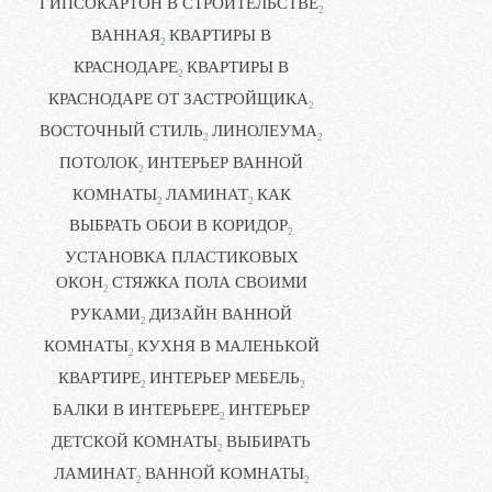
ГИПСОКАРТОН В СТРОИТЕЛЬСТВЕ
2
ВАННАЯ
КВАРТИРЫ В
2
КРАСНОДАРЕ
КВАРТИРЫ В
2
КРАСНОДАРЕ ОТ ЗАСТРОЙЩИКА
2
ВОСТОЧНЫЙ СТИЛЬ
ЛИНОЛЕУМА
2
2
ПОТОЛОК
ИНТЕРЬЕР ВАННОЙ
2
КОМНАТЫ
ЛАМИНАТ
КАК
2
2
ВЫБРАТЬ ОБОИ В КОРИДОР
2
УСТАНОВКА ПЛАСТИКОВЫХ
ОКОН
СТЯЖКА ПОЛА СВОИМИ
2
РУКАМИ
ДИЗАЙН ВАННОЙ
2
КОМНАТЫ
КУХНЯ В МАЛЕНЬКОЙ
2
КВАРТИРЕ
ИНТЕРЬЕР МЕБЕЛЬ
2
2
БАЛКИ В ИНТЕРЬЕРЕ
ИНТЕРЬЕР
2
ДЕТСКОЙ КОМНАТЫ
ВЫБИРАТЬ
2
ЛАМИНАТ
ВАННОЙ КОМНАТЫ
2
2