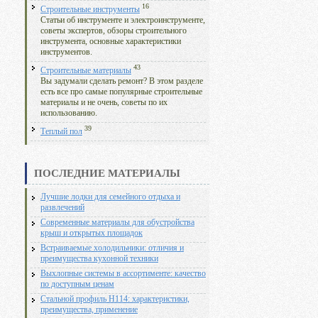
16
Строительные инструменты
Статьи об инструменте и электроинструменте,
советы экспертов, обзоры строительного
инструмента, основные характеристики
инструментов.
43
Строительные материалы
Вы задумали сделать ремонт? В этом разделе
есть все про самые популярные строительные
материалы и не очень, советы по их
использованию.
39
Теплый пол
ПОСЛЕДНИЕ МАТЕРИАЛЫ
Лучшие лодки для семейного отдыха и
развлечений
Современные материалы для обустройства
крыш и открытых площадок
Встраиваемые холодильники: отличия и
преимущества кухонной техники
Выхлопные системы в ассортименте: качество
по доступным ценам
Стальной профиль Н114: характеристики,
преимущества, применение