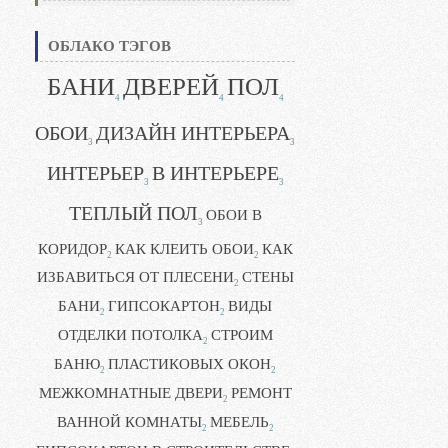
ОБЛАКО ТЭГОВ
БАНИ
ДВЕРЕЙ
ПОЛ
4
4
4
ОБОИ
ДИЗАЙН ИНТЕРЬЕРА
3
3
ИНТЕРЬЕР
В ИНТЕРЬЕРЕ
3
3
ТЕПЛЫЙ ПОЛ
ОБОИ В
3
КОРИДОР
КАК КЛЕИТЬ ОБОИ
КАК
2
2
ИЗБАВИТЬСЯ ОТ ПЛЕСЕНИ
СТЕНЫ
2
БАНИ
ГИПСОКАРТОН
ВИДЫ
2
2
ОТДЕЛКИ ПОТОЛКА
СТРОИМ
2
БАНЮ
ПЛАСТИКОВЫХ ОКОН
2
2
МЕЖКОМНАТНЫЕ ДВЕРИ
РЕМОНТ
2
ВАННОЙ КОМНАТЫ
МЕБЕЛЬ
2
2