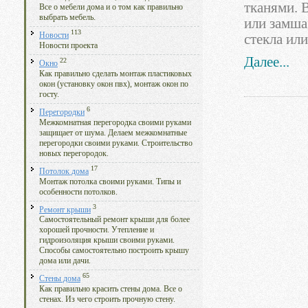
тканями. 
Все о мебели дома и о том как правильно
выбрать мебель.
или замша
113
Новости
стекла или
Новости проекта
Далее...
22
Окно
Как правильно сделать монтаж пластиковых
окон (установку окон пвх), монтаж окон по
госту.
6
Перегородки
Межкомнатная перегородка своими руками
защищает от шума. Делаем межкомнатные
перегородки своими руками. Строительство
новых перегородок.
17
Потолок дома
Монтаж потолка своими руками. Типы и
особенности потолков.
3
Ремонт крыши
Самостоятельный ремонт крыши для более
хорошей прочности. Утепление и
гидроизоляция крыши своими руками.
Способы самостоятельно построить крышу
дома или дачи.
65
Стены дома
Как правильно красить стены дома. Все о
стенах. Из чего строить прочную стену.