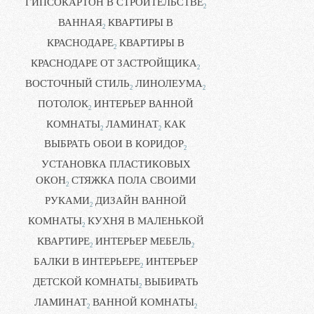
ГИПСОКАРТОН В СТРОИТЕЛЬСТВЕ
2
ВАННАЯ
КВАРТИРЫ В
2
КРАСНОДАРЕ
КВАРТИРЫ В
2
КРАСНОДАРЕ ОТ ЗАСТРОЙЩИКА
2
ВОСТОЧНЫЙ СТИЛЬ
ЛИНОЛЕУМА
2
2
ПОТОЛОК
ИНТЕРЬЕР ВАННОЙ
2
КОМНАТЫ
ЛАМИНАТ
КАК
2
2
ВЫБРАТЬ ОБОИ В КОРИДОР
2
УСТАНОВКА ПЛАСТИКОВЫХ
ОКОН
СТЯЖКА ПОЛА СВОИМИ
2
РУКАМИ
ДИЗАЙН ВАННОЙ
2
КОМНАТЫ
КУХНЯ В МАЛЕНЬКОЙ
2
КВАРТИРЕ
ИНТЕРЬЕР МЕБЕЛЬ
2
2
БАЛКИ В ИНТЕРЬЕРЕ
ИНТЕРЬЕР
2
ДЕТСКОЙ КОМНАТЫ
ВЫБИРАТЬ
2
ЛАМИНАТ
ВАННОЙ КОМНАТЫ
2
2