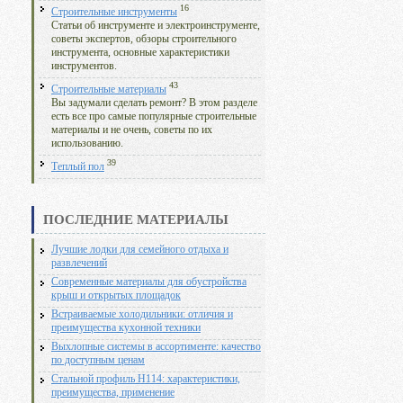
16
Строительные инструменты
Статьи об инструменте и электроинструменте,
советы экспертов, обзоры строительного
инструмента, основные характеристики
инструментов.
43
Строительные материалы
Вы задумали сделать ремонт? В этом разделе
есть все про самые популярные строительные
материалы и не очень, советы по их
использованию.
39
Теплый пол
ПОСЛЕДНИЕ МАТЕРИАЛЫ
Лучшие лодки для семейного отдыха и
развлечений
Современные материалы для обустройства
крыш и открытых площадок
Встраиваемые холодильники: отличия и
преимущества кухонной техники
Выхлопные системы в ассортименте: качество
по доступным ценам
Стальной профиль Н114: характеристики,
преимущества, применение