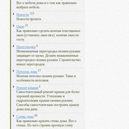
Все о мебели дома и о том как правильно
выбрать мебель.
113
Новости
Новости проекта
22
Окно
Как правильно сделать монтаж пластиковых
окон (установку окон пвх), монтаж окон по
госту.
6
Перегородки
Межкомнатная перегородка своими руками
защищает от шума. Делаем межкомнатные
перегородки своими руками. Строительство
новых перегородок.
17
Потолок дома
Монтаж потолка своими руками. Типы и
особенности потолков.
3
Ремонт крыши
Самостоятельный ремонт крыши для более
хорошей прочности. Утепление и
гидроизоляция крыши своими руками.
Способы самостоятельно построить крышу
дома или дачи.
65
Стены дома
Как правильно красить стены дома. Все о
стенах. Из чего строить прочную стену.