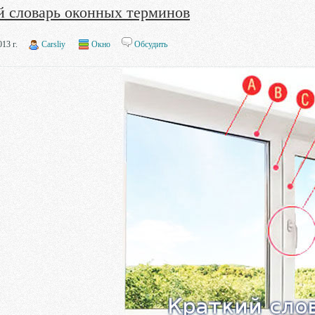
й словарь оконных терминов
13 г.
Carsliy
Окно
Обсудить