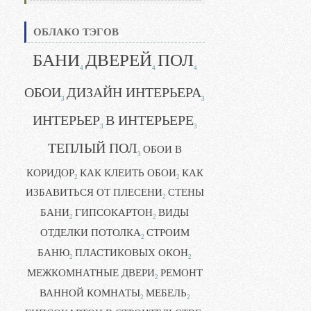
ОБЛАКО ТЭГОВ
БАНИ
ДВЕРЕЙ
ПОЛ
4
4
4
ОБОИ
ДИЗАЙН ИНТЕРЬЕРА
3
3
ИНТЕРЬЕР
В ИНТЕРЬЕРЕ
3
3
ТЕПЛЫЙ ПОЛ
ОБОИ В
3
КОРИДОР
КАК КЛЕИТЬ ОБОИ
КАК
2
2
ИЗБАВИТЬСЯ ОТ ПЛЕСЕНИ
СТЕНЫ
2
БАНИ
ГИПСОКАРТОН
ВИДЫ
2
2
ОТДЕЛКИ ПОТОЛКА
СТРОИМ
2
БАНЮ
ПЛАСТИКОВЫХ ОКОН
2
2
МЕЖКОМНАТНЫЕ ДВЕРИ
РЕМОНТ
2
ВАННОЙ КОМНАТЫ
МЕБЕЛЬ
2
2