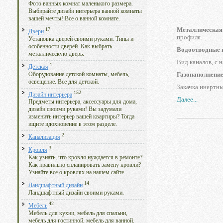
Фото ванных комнат маленького размера.
Выбирайте дизайн интерьера ванной комнаты
вашей мечты! Все о ванной комнате.
Металлическая
17
Двери
профиля.
Установка дверей своими руками. Типы и
особенности дверей. Как выбрать
Водоотводные 
металлическую дверь.
Вид каналов, с 
1
Детская
Газонаполнени
Оборудование детской комнаты, мебель,
освещение. Все для детской.
Закачка инертны
152
Дизайн интерьера
Далее...
Предметы интерьера, аксессуары для дома,
дизайн своими руками! Вы задумали
изменить интерьер вашей квартиры? Тогда
ищите вдохновение в этом разделе.
2
Канализация
3
Кровля
Как узнать, что кровля нуждается в ремонте?
Как правильно спланировать замену кровли?
Узнайте все о кровлях на нашем сайте.
14
Ландшафтный дизайн
Ландшафтный дизайн своими руками.
42
Мебель
Мебель для кухни, мебель для спальни,
мебель для гостинной, мебель для ванной.