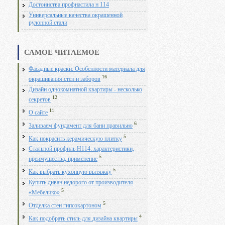
Достоинства профнастила н 114
Универсальные качества окрашенной
рулонной стали
САМОЕ ЧИТАЕМОЕ
Фасадные краски: Особенности материала для
16
окрашивания стен и заборов
Дизайн однокомнатной квартиры - несколько
12
секретов
11
О сайте
6
Заливаем фундамент для бани правильно
5
Как покрасить керамическую плитку
Стальной профиль Н114: характеристики,
5
преимущества, применение
5
Как выбрать кухонную вытяжку
Купить диван недорого от производителя
5
«Мебелико»
5
Отделка стен гипсокартоном
4
Как подобрать стиль для дизайна квартиры