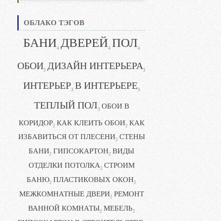
ОБЛАКО ТЭГОВ
БАНИ
ДВЕРЕЙ
ПОЛ
4
4
4
ОБОИ
ДИЗАЙН ИНТЕРЬЕРА
3
3
ИНТЕРЬЕР
В ИНТЕРЬЕРЕ
3
3
ТЕПЛЫЙ ПОЛ
ОБОИ В
3
КОРИДОР
КАК КЛЕИТЬ ОБОИ
КАК
2
2
ИЗБАВИТЬСЯ ОТ ПЛЕСЕНИ
СТЕНЫ
2
БАНИ
ГИПСОКАРТОН
ВИДЫ
2
2
ОТДЕЛКИ ПОТОЛКА
СТРОИМ
2
БАНЮ
ПЛАСТИКОВЫХ ОКОН
2
2
МЕЖКОМНАТНЫЕ ДВЕРИ
РЕМОНТ
2
ВАННОЙ КОМНАТЫ
МЕБЕЛЬ
2
2