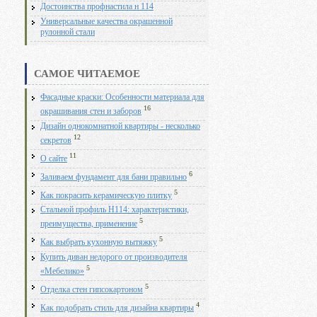
Достоинства профнастила н 114
Универсальные качества окрашенной
рулонной стали
САМОЕ ЧИТАЕМОЕ
Фасадные краски: Особенности материала для
16
окрашивания стен и заборов
Дизайн однокомнатной квартиры - несколько
12
секретов
11
О сайте
6
Заливаем фундамент для бани правильно
5
Как покрасить керамическую плитку
Стальной профиль Н114: характеристики,
5
преимущества, применение
5
Как выбрать кухонную вытяжку
Купить диван недорого от производителя
5
«Мебелико»
5
Отделка стен гипсокартоном
4
Как подобрать стиль для дизайна квартиры