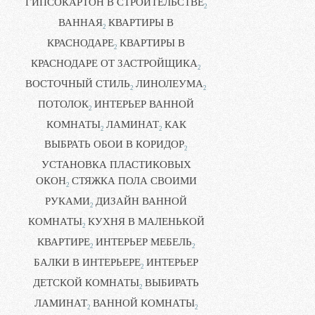
ГИПСОКАРТОН В СТРОИТЕЛЬСТВЕ
2
ВАННАЯ
КВАРТИРЫ В
2
КРАСНОДАРЕ
КВАРТИРЫ В
2
КРАСНОДАРЕ ОТ ЗАСТРОЙЩИКА
2
ВОСТОЧНЫЙ СТИЛЬ
ЛИНОЛЕУМА
2
2
ПОТОЛОК
ИНТЕРЬЕР ВАННОЙ
2
КОМНАТЫ
ЛАМИНАТ
КАК
2
2
ВЫБРАТЬ ОБОИ В КОРИДОР
2
УСТАНОВКА ПЛАСТИКОВЫХ
ОКОН
СТЯЖКА ПОЛА СВОИМИ
2
РУКАМИ
ДИЗАЙН ВАННОЙ
2
КОМНАТЫ
КУХНЯ В МАЛЕНЬКОЙ
2
КВАРТИРЕ
ИНТЕРЬЕР МЕБЕЛЬ
2
2
БАЛКИ В ИНТЕРЬЕРЕ
ИНТЕРЬЕР
2
ДЕТСКОЙ КОМНАТЫ
ВЫБИРАТЬ
2
ЛАМИНАТ
ВАННОЙ КОМНАТЫ
2
2