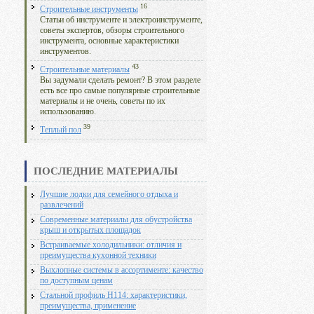
16
Строительные инструменты
Статьи об инструменте и электроинструменте,
советы экспертов, обзоры строительного
инструмента, основные характеристики
инструментов.
43
Строительные материалы
Вы задумали сделать ремонт? В этом разделе
есть все про самые популярные строительные
материалы и не очень, советы по их
использованию.
39
Теплый пол
ПОСЛЕДНИЕ МАТЕРИАЛЫ
Лучшие лодки для семейного отдыха и
развлечений
Современные материалы для обустройства
крыш и открытых площадок
Встраиваемые холодильники: отличия и
преимущества кухонной техники
Выхлопные системы в ассортименте: качество
по доступным ценам
Стальной профиль Н114: характеристики,
преимущества, применение