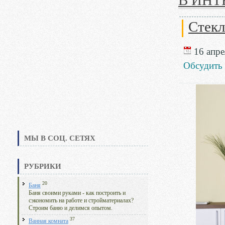
В ИНТ
Стекл
16 апре
Обсудить
МЫ В СОЦ. СЕТЯХ
РУБРИКИ
20
Баня
Баня своими руками - как построить и
сэкономить на работе и стройматериалах?
Строим баню и делимся опытом.
37
Ванная комната