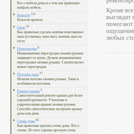
ремонтиро
Все о мебели дома и о том как правильно
выбрать мебель.
Кроме все
113
Новости
выглядят 
Новости проекта
помогают 
22
Окно
ощущение 
Как правильно сделать монтаж пластиковых
любых ст
окон (установку окон пвх), монтаж окон по
госту.
6
Перегородки
Межкомнатная перегородка своими руками
защищает от шума. Делаем межкомнатные
перегородки своими руками. Строительство
новых перегородок.
17
Потолок дома
Монтаж потолка своими руками. Типы и
особенности потолков.
3
Ремонт крыши
Самостоятельный ремонт крыши для более
хорошей прочности. Утепление и
гидроизоляция крыши своими руками.
Способы самостоятельно построить крышу
дома или дачи.
65
Стены дома
Как правильно красить стены дома. Все о
стенах. Из чего строить прочную стену.