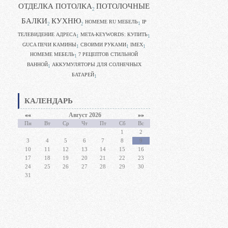
ОТДЕЛКА ПОТОЛКА
ПОТОЛОЧНЫЕ
2
БАЛКИ
КУХНЮ
HOMEME RU МЕБЕЛЬ
IP
1
2
2
ТЕЛЕВИДЕНИЕ АДРЕСА
META-KEYWORDS: КУПИТЬ
1
1
GUCA ПЕЧИ КАМИНЫ
CВОИМИ РУКАМИ
IMEX
1
1
1
HOMEME МЕБЕЛЬ
7 РЕЦЕПТОВ СТИЛЬНОЙ
1
ВАННОЙ
АККУМУЛЯТОРЫ ДЛЯ СОЛНЕЧНЫХ
1
БАТАРЕЙ
1
КАЛЕНДАРЬ
««
Август 2026
»»
Пн
Вт
Ср
Чт
Пт
Сб
Вс
1
2
3
4
5
6
7
8
9
10
11
12
13
14
15
16
17
18
19
20
21
22
23
24
25
26
27
28
29
30
31