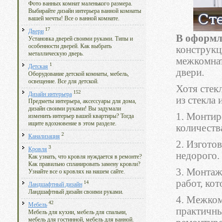
Фото ванных комнат маленького размера.
Выбирайте дизайн интерьера ванной комнаты
вашей мечты! Все о ванной комнате.
17
Двери
В оформл
Установка дверей своими руками. Типы и
особенности дверей. Как выбрать
конструкц
металлическую дверь.
межкомнат
1
Детская
двери.
Оборудование детской комнаты, мебель,
освещение. Все для детской.
Хотя стек
152
Дизайн интерьера
из стекла
Предметы интерьера, аксессуары для дома,
дизайн своими руками! Вы задумали
1. Монтир
изменить интерьер вашей квартиры? Тогда
ищите вдохновение в этом разделе.
количеств
2
Канализация
2. Изгото
3
Кровля
недорого.
Как узнать, что кровля нуждается в ремонте?
Как правильно спланировать замену кровли?
3. Монтаж
Узнайте все о кровлях на нашем сайте.
работ, ко
14
Ландшафтный дизайн
Ландшафтный дизайн своими руками.
4. Межком
42
Мебель
практичны
Мебель для кухни, мебель для спальни,
мебель для гостинной, мебель для ванной.