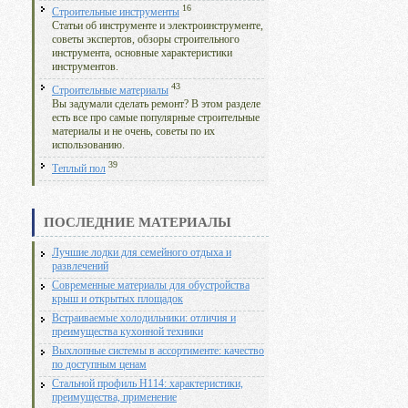
16
Строительные инструменты
Статьи об инструменте и электроинструменте,
советы экспертов, обзоры строительного
инструмента, основные характеристики
инструментов.
43
Строительные материалы
Вы задумали сделать ремонт? В этом разделе
есть все про самые популярные строительные
материалы и не очень, советы по их
использованию.
39
Теплый пол
ПОСЛЕДНИЕ МАТЕРИАЛЫ
Лучшие лодки для семейного отдыха и
развлечений
Современные материалы для обустройства
крыш и открытых площадок
Встраиваемые холодильники: отличия и
преимущества кухонной техники
Выхлопные системы в ассортименте: качество
по доступным ценам
Стальной профиль Н114: характеристики,
преимущества, применение