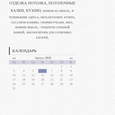
ОТДЕЛКА ПОТОЛКА
ПОТОЛОЧНЫЕ
2
БАЛКИ
КУХНЮ
HOMEME RU МЕБЕЛЬ
IP
1
2
2
ТЕЛЕВИДЕНИЕ АДРЕСА
META-KEYWORDS: КУПИТЬ
1
1
GUCA ПЕЧИ КАМИНЫ
CВОИМИ РУКАМИ
IMEX
1
1
1
HOMEME МЕБЕЛЬ
7 РЕЦЕПТОВ СТИЛЬНОЙ
1
ВАННОЙ
АККУМУЛЯТОРЫ ДЛЯ СОЛНЕЧНЫХ
1
БАТАРЕЙ
1
КАЛЕНДАРЬ
««
Август 2026
»»
Пн
Вт
Ср
Чт
Пт
Сб
Вс
1
2
3
4
5
6
7
8
9
10
11
12
13
14
15
16
17
18
19
20
21
22
23
24
25
26
27
28
29
30
31