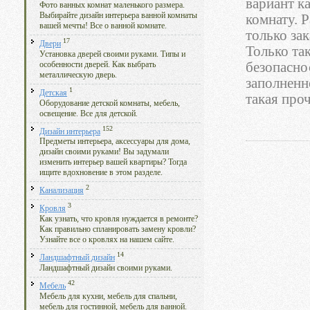
вариант к
Фото ванных комнат маленького размера.
Выбирайте дизайн интерьера ванной комнаты
комнату. Р
вашей мечты! Все о ванной комнате.
только за
17
Двери
Только та
Установка дверей своими руками. Типы и
безопасно
особенности дверей. Как выбрать
металлическую дверь.
заполненн
1
Детская
такая про
Оборудование детской комнаты, мебель,
освещение. Все для детской.
152
Дизайн интерьера
Предметы интерьера, аксессуары для дома,
дизайн своими руками! Вы задумали
изменить интерьер вашей квартиры? Тогда
ищите вдохновение в этом разделе.
2
Канализация
3
Кровля
Как узнать, что кровля нуждается в ремонте?
Как правильно спланировать замену кровли?
Узнайте все о кровлях на нашем сайте.
14
Ландшафтный дизайн
Ландшафтный дизайн своими руками.
42
Мебель
Мебель для кухни, мебель для спальни,
мебель для гостинной, мебель для ванной.