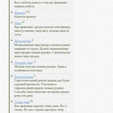
Все о мебели дома и о том как правильно
выбрать мебель.
113
Новости
Новости проекта
22
Окно
Как правильно сделать монтаж пластиковых
окон (установку окон пвх), монтаж окон по
госту.
6
Перегородки
Межкомнатная перегородка своими руками
защищает от шума. Делаем межкомнатные
перегородки своими руками. Строительство
новых перегородок.
17
Потолок дома
Монтаж потолка своими руками. Типы и
особенности потолков.
3
Ремонт крыши
Самостоятельный ремонт крыши для более
хорошей прочности. Утепление и
гидроизоляция крыши своими руками.
Способы самостоятельно построить крышу
дома или дачи.
65
Стены дома
Как правильно красить стены дома. Все о
стенах. Из чего строить прочную стену.