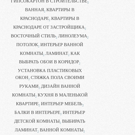
ГИПСОКАРТОН В СТРОИТЕЛЬСТВЕ
2
ВАННАЯ
КВАРТИРЫ В
2
КРАСНОДАРЕ
КВАРТИРЫ В
2
КРАСНОДАРЕ ОТ ЗАСТРОЙЩИКА
2
ВОСТОЧНЫЙ СТИЛЬ
ЛИНОЛЕУМА
2
2
ПОТОЛОК
ИНТЕРЬЕР ВАННОЙ
2
КОМНАТЫ
ЛАМИНАТ
КАК
2
2
ВЫБРАТЬ ОБОИ В КОРИДОР
2
УСТАНОВКА ПЛАСТИКОВЫХ
ОКОН
СТЯЖКА ПОЛА СВОИМИ
2
РУКАМИ
ДИЗАЙН ВАННОЙ
2
КОМНАТЫ
КУХНЯ В МАЛЕНЬКОЙ
2
КВАРТИРЕ
ИНТЕРЬЕР МЕБЕЛЬ
2
2
БАЛКИ В ИНТЕРЬЕРЕ
ИНТЕРЬЕР
2
ДЕТСКОЙ КОМНАТЫ
ВЫБИРАТЬ
2
ЛАМИНАТ
ВАННОЙ КОМНАТЫ
2
2