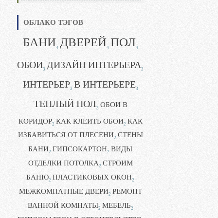
ОБЛАКО ТЭГОВ
БАНИ
ДВЕРЕЙ
ПОЛ
4
4
4
ОБОИ
ДИЗАЙН ИНТЕРЬЕРА
3
3
ИНТЕРЬЕР
В ИНТЕРЬЕРЕ
3
3
ТЕПЛЫЙ ПОЛ
ОБОИ В
3
КОРИДОР
КАК КЛЕИТЬ ОБОИ
КАК
2
2
ИЗБАВИТЬСЯ ОТ ПЛЕСЕНИ
СТЕНЫ
2
БАНИ
ГИПСОКАРТОН
ВИДЫ
2
2
ОТДЕЛКИ ПОТОЛКА
СТРОИМ
2
БАНЮ
ПЛАСТИКОВЫХ ОКОН
2
2
МЕЖКОМНАТНЫЕ ДВЕРИ
РЕМОНТ
2
ВАННОЙ КОМНАТЫ
МЕБЕЛЬ
2
2