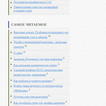
Достоинства профнастила н 114
Универсальные качества окрашенной
рулонной стали
САМОЕ ЧИТАЕМОЕ
Фасадные краски: Особенности материала для
16
окрашивания стен и заборов
Дизайн однокомнатной квартиры - несколько
12
секретов
11
О сайте
6
Заливаем фундамент для бани правильно
5
Как покрасить керамическую плитку
Стальной профиль Н114: характеристики,
5
преимущества, применение
5
Как выбрать кухонную вытяжку
Купить диван недорого от производителя
5
«Мебелико»
5
Отделка стен гипсокартоном
4
Как подобрать стиль для дизайна квартиры