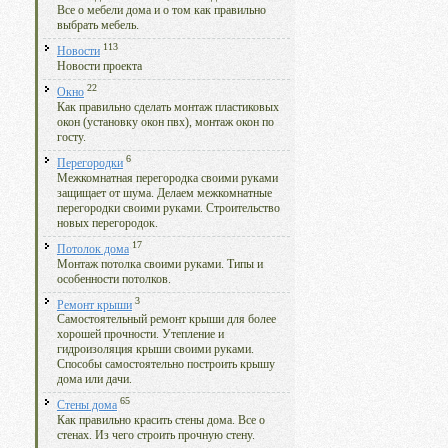
Все о мебели дома и о том как правильно
выбрать мебель.
113
Новости
Новости проекта
22
Окно
Как правильно сделать монтаж пластиковых
окон (установку окон пвх), монтаж окон по
госту.
6
Перегородки
Межкомнатная перегородка своими руками
защищает от шума. Делаем межкомнатные
перегородки своими руками. Строительство
новых перегородок.
17
Потолок дома
Монтаж потолка своими руками. Типы и
особенности потолков.
3
Ремонт крыши
Самостоятельный ремонт крыши для более
хорошей прочности. Утепление и
гидроизоляция крыши своими руками.
Способы самостоятельно построить крышу
дома или дачи.
65
Стены дома
Как правильно красить стены дома. Все о
стенах. Из чего строить прочную стену.