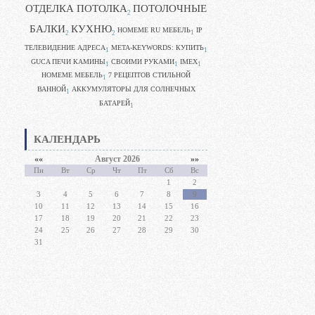
ОТДЕЛКА ПОТОЛКА
ПОТОЛОЧНЫЕ
2
БАЛКИ
КУХНЮ
HOMEME RU МЕБЕЛЬ
IP
1
2
2
ТЕЛЕВИДЕНИЕ АДРЕСА
META-KEYWORDS: КУПИТЬ
1
1
GUCA ПЕЧИ КАМИНЫ
CВОИМИ РУКАМИ
IMEX
1
1
1
HOMEME МЕБЕЛЬ
7 РЕЦЕПТОВ СТИЛЬНОЙ
1
ВАННОЙ
АККУМУЛЯТОРЫ ДЛЯ СОЛНЕЧНЫХ
1
БАТАРЕЙ
1
КАЛЕНДАРЬ
««
Август 2026
»»
Пн
Вт
Ср
Чт
Пт
Сб
Вс
1
2
3
4
5
6
7
8
9
10
11
12
13
14
15
16
17
18
19
20
21
22
23
24
25
26
27
28
29
30
31