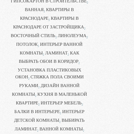
ГИПСОКАРТОН В СТРОИТЕЛЬСТВЕ
2
ВАННАЯ
КВАРТИРЫ В
2
КРАСНОДАРЕ
КВАРТИРЫ В
2
КРАСНОДАРЕ ОТ ЗАСТРОЙЩИКА
2
ВОСТОЧНЫЙ СТИЛЬ
ЛИНОЛЕУМА
2
2
ПОТОЛОК
ИНТЕРЬЕР ВАННОЙ
2
КОМНАТЫ
ЛАМИНАТ
КАК
2
2
ВЫБРАТЬ ОБОИ В КОРИДОР
2
УСТАНОВКА ПЛАСТИКОВЫХ
ОКОН
СТЯЖКА ПОЛА СВОИМИ
2
РУКАМИ
ДИЗАЙН ВАННОЙ
2
КОМНАТЫ
КУХНЯ В МАЛЕНЬКОЙ
2
КВАРТИРЕ
ИНТЕРЬЕР МЕБЕЛЬ
2
2
БАЛКИ В ИНТЕРЬЕРЕ
ИНТЕРЬЕР
2
ДЕТСКОЙ КОМНАТЫ
ВЫБИРАТЬ
2
ЛАМИНАТ
ВАННОЙ КОМНАТЫ
2
2