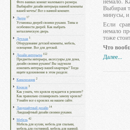
немало. К
Фото ванных комнат маленького размера.
Выбирайте дизайн интерьера ванной комнаты
Выбирая т
вашей мечты! Все о ванной комнате.
минусы, и
17
Двери
Установка дверей своими руками. Типы и
Если сра
особенности дверей. Как выбрать
немало пр
металлическую дверь.
тоже стоит
1
Детская
Оборудование детской комнаты, мебель,
Что вооб
освещение. Все для детской.
152
Дизайн интерьера
Далее...
Предметы интерьера, аксессуары для дома,
дизайн своими руками! Вы задумали
изменить интерьер вашей квартиры? Тогда
ищите вдохновение в этом разделе.
2
Канализация
3
Кровля
Как узнать, что кровля нуждается в ремонте?
Как правильно спланировать замену кровли?
Узнайте все о кровлях на нашем сайте.
14
Ландшафтный дизайн
Ландшафтный дизайн своими руками.
42
Мебель
Мебель для кухни, мебель для спальни,
мебель для гостинной, мебель для ванной.