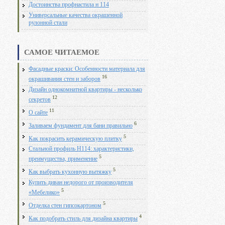
Достоинства профнастила н 114
Универсальные качества окрашенной
рулонной стали
САМОЕ ЧИТАЕМОЕ
Фасадные краски: Особенности материала для
16
окрашивания стен и заборов
Дизайн однокомнатной квартиры - несколько
12
секретов
11
О сайте
6
Заливаем фундамент для бани правильно
5
Как покрасить керамическую плитку
Стальной профиль Н114: характеристики,
5
преимущества, применение
5
Как выбрать кухонную вытяжку
Купить диван недорого от производителя
5
«Мебелико»
5
Отделка стен гипсокартоном
4
Как подобрать стиль для дизайна квартиры