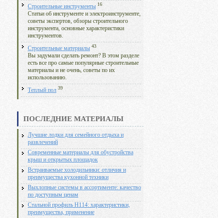
16
Строительные инструменты
Статьи об инструменте и электроинструменте,
советы экспертов, обзоры строительного
инструмента, основные характеристики
инструментов.
43
Строительные материалы
Вы задумали сделать ремонт? В этом разделе
есть все про самые популярные строительные
материалы и не очень, советы по их
использованию.
39
Теплый пол
ПОСЛЕДНИЕ МАТЕРИАЛЫ
Лучшие лодки для семейного отдыха и
развлечений
Современные материалы для обустройства
крыш и открытых площадок
Встраиваемые холодильники: отличия и
преимущества кухонной техники
Выхлопные системы в ассортименте: качество
по доступным ценам
Стальной профиль Н114: характеристики,
преимущества, применение