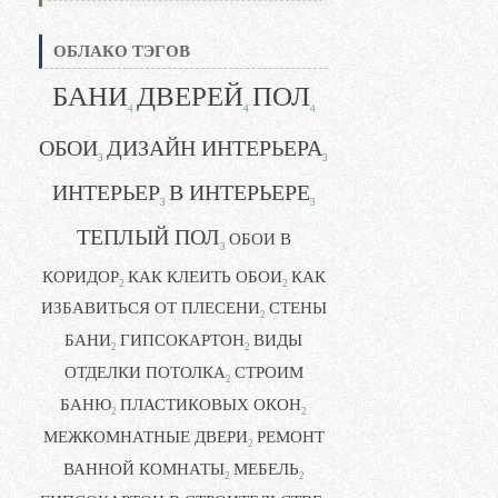
ОБЛАКО ТЭГОВ
БАНИ
ДВЕРЕЙ
ПОЛ
4
4
4
ОБОИ
ДИЗАЙН ИНТЕРЬЕРА
3
3
ИНТЕРЬЕР
В ИНТЕРЬЕРЕ
3
3
ТЕПЛЫЙ ПОЛ
ОБОИ В
3
КОРИДОР
КАК КЛЕИТЬ ОБОИ
КАК
2
2
ИЗБАВИТЬСЯ ОТ ПЛЕСЕНИ
СТЕНЫ
2
БАНИ
ГИПСОКАРТОН
ВИДЫ
2
2
ОТДЕЛКИ ПОТОЛКА
СТРОИМ
2
БАНЮ
ПЛАСТИКОВЫХ ОКОН
2
2
МЕЖКОМНАТНЫЕ ДВЕРИ
РЕМОНТ
2
ВАННОЙ КОМНАТЫ
МЕБЕЛЬ
2
2