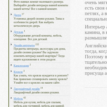
очень мяг
Фото ванных комнат маленького размера.
Выбирайте дизайн интерьера ванной комнаты
есть своя
вашей мечты! Все о ванной комнате.
петлях, а 
17
Двери
специальн
Установка дверей своими руками. Типы и
особенности дверей. Как выбрать
Интерьер 
металлическую дверь.
1
камина, в
Детская
Оборудование детской комнаты, мебель,
размышлят
освещение. Все для детской.
152
Английски
Дизайн интерьера
Предметы интерьера, аксессуары для дома,
тогда, ког
дизайн своими руками! Вы задумали
Поэтому в
изменить интерьер вашей квартиры? Тогда
ищите вдохновение в этом разделе.
тщательно
2
Канализация
необходим
3
присуща а
Кровля
Как узнать, что кровля нуждается в ремонте?
Как правильно спланировать замену кровли?
Узнайте все о кровлях на нашем сайте.
14
Ландшафтный дизайн
Ландшафтный дизайн своими руками.
42
Мебель
Мебель для кухни, мебель для спальни,
мебель для гостинной, мебель для ванной.