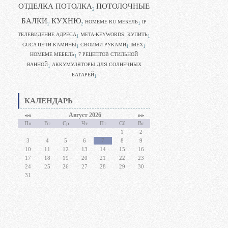
ОТДЕЛКА ПОТОЛКА
ПОТОЛОЧНЫЕ
2
БАЛКИ
КУХНЮ
HOMEME RU МЕБЕЛЬ
IP
1
2
2
ТЕЛЕВИДЕНИЕ АДРЕСА
META-KEYWORDS: КУПИТЬ
1
1
GUCA ПЕЧИ КАМИНЫ
CВОИМИ РУКАМИ
IMEX
1
1
1
HOMEME МЕБЕЛЬ
7 РЕЦЕПТОВ СТИЛЬНОЙ
1
ВАННОЙ
АККУМУЛЯТОРЫ ДЛЯ СОЛНЕЧНЫХ
1
БАТАРЕЙ
1
КАЛЕНДАРЬ
««
Август 2026
»»
Пн
Вт
Ср
Чт
Пт
Сб
Вс
1
2
3
4
5
6
7
8
9
10
11
12
13
14
15
16
17
18
19
20
21
22
23
24
25
26
27
28
29
30
31