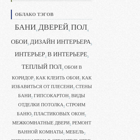
ОБЛАКО ТЭГОВ
БАНИ
ДВЕРЕЙ
ПОЛ
4
4
4
ОБОИ
ДИЗАЙН ИНТЕРЬЕРА
3
3
ИНТЕРЬЕР
В ИНТЕРЬЕРЕ
3
3
ТЕПЛЫЙ ПОЛ
ОБОИ В
3
КОРИДОР
КАК КЛЕИТЬ ОБОИ
КАК
2
2
ИЗБАВИТЬСЯ ОТ ПЛЕСЕНИ
СТЕНЫ
2
БАНИ
ГИПСОКАРТОН
ВИДЫ
2
2
ОТДЕЛКИ ПОТОЛКА
СТРОИМ
2
БАНЮ
ПЛАСТИКОВЫХ ОКОН
2
2
МЕЖКОМНАТНЫЕ ДВЕРИ
РЕМОНТ
2
ВАННОЙ КОМНАТЫ
МЕБЕЛЬ
2
2