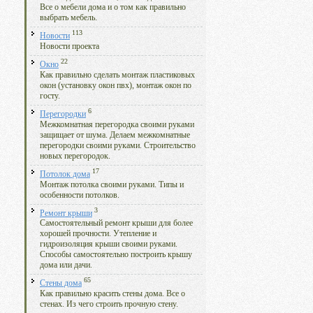
Все о мебели дома и о том как правильно
выбрать мебель.
113
Новости
Новости проекта
22
Окно
Как правильно сделать монтаж пластиковых
окон (установку окон пвх), монтаж окон по
госту.
6
Перегородки
Межкомнатная перегородка своими руками
защищает от шума. Делаем межкомнатные
перегородки своими руками. Строительство
новых перегородок.
17
Потолок дома
Монтаж потолка своими руками. Типы и
особенности потолков.
3
Ремонт крыши
Самостоятельный ремонт крыши для более
хорошей прочности. Утепление и
гидроизоляция крыши своими руками.
Способы самостоятельно построить крышу
дома или дачи.
65
Стены дома
Как правильно красить стены дома. Все о
стенах. Из чего строить прочную стену.