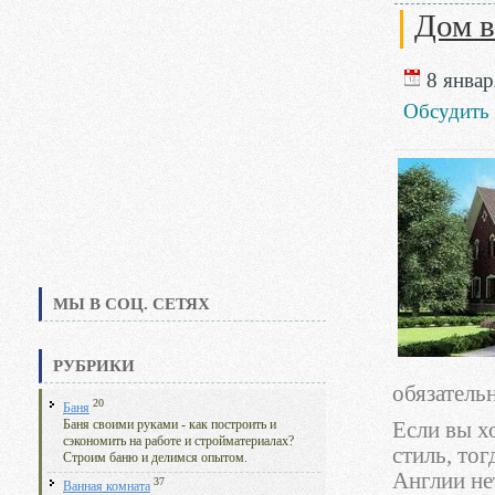
Дом в
8 январ
Обсудить
МЫ В СОЦ. СЕТЯХ
РУБРИКИ
обязатель
20
Баня
Баня своими руками - как построить и
Если вы х
сэкономить на работе и стройматериалах?
стиль, то
Строим баню и делимся опытом.
Англии не
37
Ванная комната