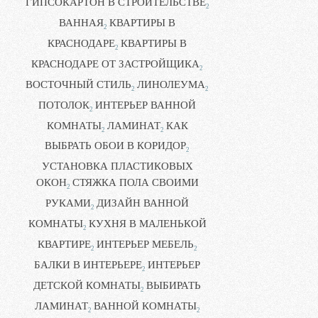
ГИПСОКАРТОН В СТРОИТЕЛЬСТВЕ
2
ВАННАЯ
КВАРТИРЫ В
2
КРАСНОДАРЕ
КВАРТИРЫ В
2
КРАСНОДАРЕ ОТ ЗАСТРОЙЩИКА
2
ВОСТОЧНЫЙ СТИЛЬ
ЛИНОЛЕУМА
2
2
ПОТОЛОК
ИНТЕРЬЕР ВАННОЙ
2
КОМНАТЫ
ЛАМИНАТ
КАК
2
2
ВЫБРАТЬ ОБОИ В КОРИДОР
2
УСТАНОВКА ПЛАСТИКОВЫХ
ОКОН
СТЯЖКА ПОЛА СВОИМИ
2
РУКАМИ
ДИЗАЙН ВАННОЙ
2
КОМНАТЫ
КУХНЯ В МАЛЕНЬКОЙ
2
КВАРТИРЕ
ИНТЕРЬЕР МЕБЕЛЬ
2
2
БАЛКИ В ИНТЕРЬЕРЕ
ИНТЕРЬЕР
2
ДЕТСКОЙ КОМНАТЫ
ВЫБИРАТЬ
2
ЛАМИНАТ
ВАННОЙ КОМНАТЫ
2
2