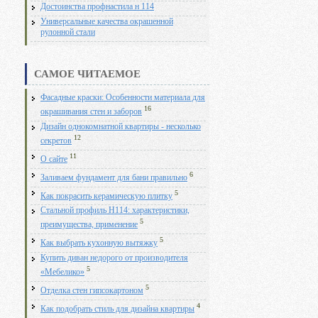
Достоинства профнастила н 114
Универсальные качества окрашенной
рулонной стали
САМОЕ ЧИТАЕМОЕ
Фасадные краски: Особенности материала для
16
окрашивания стен и заборов
Дизайн однокомнатной квартиры - несколько
12
секретов
11
О сайте
6
Заливаем фундамент для бани правильно
5
Как покрасить керамическую плитку
Стальной профиль Н114: характеристики,
5
преимущества, применение
5
Как выбрать кухонную вытяжку
Купить диван недорого от производителя
5
«Мебелико»
5
Отделка стен гипсокартоном
4
Как подобрать стиль для дизайна квартиры