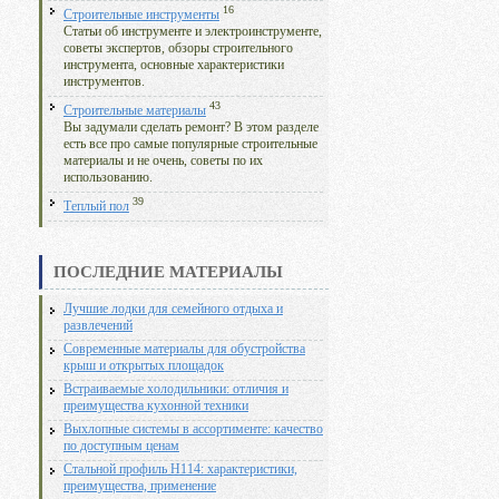
16
Строительные инструменты
Статьи об инструменте и электроинструменте,
советы экспертов, обзоры строительного
инструмента, основные характеристики
инструментов.
43
Строительные материалы
Вы задумали сделать ремонт? В этом разделе
есть все про самые популярные строительные
материалы и не очень, советы по их
использованию.
39
Теплый пол
ПОСЛЕДНИЕ МАТЕРИАЛЫ
Лучшие лодки для семейного отдыха и
развлечений
Современные материалы для обустройства
крыш и открытых площадок
Встраиваемые холодильники: отличия и
преимущества кухонной техники
Выхлопные системы в ассортименте: качество
по доступным ценам
Стальной профиль Н114: характеристики,
преимущества, применение