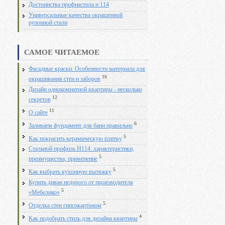
Достоинства профнастила н 114
Универсальные качества окрашенной
рулонной стали
САМОЕ ЧИТАЕМОЕ
Фасадные краски: Особенности материала для
16
окрашивания стен и заборов
Дизайн однокомнатной квартиры - несколько
12
секретов
11
О сайте
6
Заливаем фундамент для бани правильно
5
Как покрасить керамическую плитку
Стальной профиль Н114: характеристики,
5
преимущества, применение
5
Как выбрать кухонную вытяжку
Купить диван недорого от производителя
5
«Мебелико»
5
Отделка стен гипсокартоном
4
Как подобрать стиль для дизайна квартиры