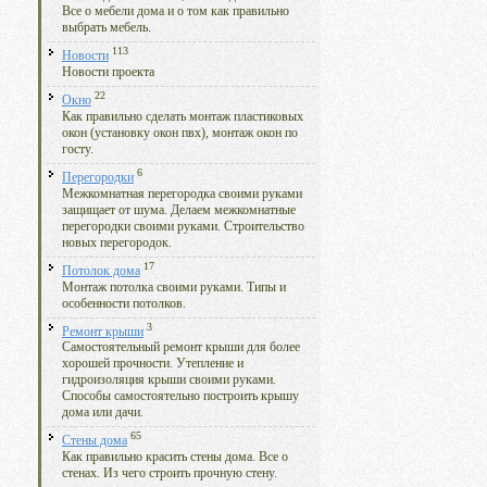
Все о мебели дома и о том как правильно
выбрать мебель.
113
Новости
Новости проекта
22
Окно
Как правильно сделать монтаж пластиковых
окон (установку окон пвх), монтаж окон по
госту.
6
Перегородки
Межкомнатная перегородка своими руками
защищает от шума. Делаем межкомнатные
перегородки своими руками. Строительство
новых перегородок.
17
Потолок дома
Монтаж потолка своими руками. Типы и
особенности потолков.
3
Ремонт крыши
Самостоятельный ремонт крыши для более
хорошей прочности. Утепление и
гидроизоляция крыши своими руками.
Способы самостоятельно построить крышу
дома или дачи.
65
Стены дома
Как правильно красить стены дома. Все о
стенах. Из чего строить прочную стену.