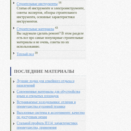
16
Строительные инструменты
Статьи об инструменте и электроинструменте,
советы экспертов, обзоры строительного
инструмента, основные характеристики
инструментов.
43
Строительные материалы
Вы задумали сделать ремонт? В этом разделе
есть все про самые популярные строительные
материалы и не очень, советы по их
использованию.
39
Теплый пол
ПОСЛЕДНИЕ МАТЕРИАЛЫ
Лучшие лодки для семейного отдыха и
развлечений
Современные материалы для обустройства
крыш и открытых площадок
Встраиваемые холодильники: отличия и
преимущества кухонной техники
Выхлопные системы в ассортименте: качество
по доступным ценам
Стальной профиль Н114: характеристики,
преимущества, применение