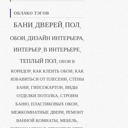
ОБЛАКО ТЭГОВ
БАНИ
ДВЕРЕЙ
ПОЛ
4
4
4
ОБОИ
ДИЗАЙН ИНТЕРЬЕРА
3
3
ИНТЕРЬЕР
В ИНТЕРЬЕРЕ
3
3
ТЕПЛЫЙ ПОЛ
ОБОИ В
3
КОРИДОР
КАК КЛЕИТЬ ОБОИ
КАК
2
2
ИЗБАВИТЬСЯ ОТ ПЛЕСЕНИ
СТЕНЫ
2
БАНИ
ГИПСОКАРТОН
ВИДЫ
2
2
ОТДЕЛКИ ПОТОЛКА
СТРОИМ
2
БАНЮ
ПЛАСТИКОВЫХ ОКОН
2
2
МЕЖКОМНАТНЫЕ ДВЕРИ
РЕМОНТ
2
ВАННОЙ КОМНАТЫ
МЕБЕЛЬ
2
2