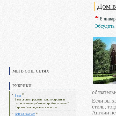
Дом в
8 январ
Обсудить
МЫ В СОЦ. СЕТЯХ
РУБРИКИ
обязатель
20
Баня
Баня своими руками - как построить и
Если вы х
сэкономить на работе и стройматериалах?
стиль, то
Строим баню и делимся опытом.
Англии не
37
Ванная комната