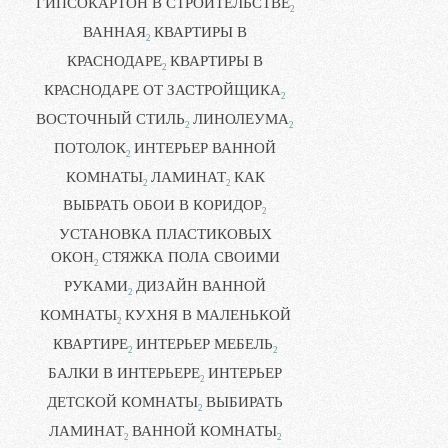
ГИПСОКАРТОН В СТРОИТЕЛЬСТВЕ
2
ВАННАЯ
КВАРТИРЫ В
2
КРАСНОДАРЕ
КВАРТИРЫ В
2
КРАСНОДАРЕ ОТ ЗАСТРОЙЩИКА
2
ВОСТОЧНЫЙ СТИЛЬ
ЛИНОЛЕУМА
2
2
ПОТОЛОК
ИНТЕРЬЕР ВАННОЙ
2
КОМНАТЫ
ЛАМИНАТ
КАК
2
2
ВЫБРАТЬ ОБОИ В КОРИДОР
2
УСТАНОВКА ПЛАСТИКОВЫХ
ОКОН
СТЯЖКА ПОЛА СВОИМИ
2
РУКАМИ
ДИЗАЙН ВАННОЙ
2
КОМНАТЫ
КУХНЯ В МАЛЕНЬКОЙ
2
КВАРТИРЕ
ИНТЕРЬЕР МЕБЕЛЬ
2
2
БАЛКИ В ИНТЕРЬЕРЕ
ИНТЕРЬЕР
2
ДЕТСКОЙ КОМНАТЫ
ВЫБИРАТЬ
2
ЛАМИНАТ
ВАННОЙ КОМНАТЫ
2
2