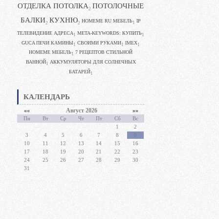
ОТДЕЛКА ПОТОЛКА
ПОТОЛОЧНЫЕ
2
БАЛКИ
КУХНЮ
HOMEME RU МЕБЕЛЬ
IP
1
2
2
ТЕЛЕВИДЕНИЕ АДРЕСА
META-KEYWORDS: КУПИТЬ
1
1
GUCA ПЕЧИ КАМИНЫ
CВОИМИ РУКАМИ
IMEX
1
1
1
HOMEME МЕБЕЛЬ
7 РЕЦЕПТОВ СТИЛЬНОЙ
1
ВАННОЙ
АККУМУЛЯТОРЫ ДЛЯ СОЛНЕЧНЫХ
1
БАТАРЕЙ
1
КАЛЕНДАРЬ
««
Август 2026
»»
Пн
Вт
Ср
Чт
Пт
Сб
Вс
1
2
3
4
5
6
7
8
9
10
11
12
13
14
15
16
17
18
19
20
21
22
23
24
25
26
27
28
29
30
31