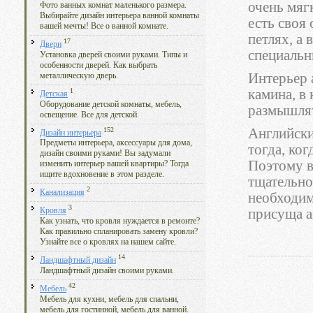
очень мяг
Фото ванных комнат маленького размера.
Выбирайте дизайн интерьера ванной комнаты
есть своя
вашей мечты! Все о ванной комнате.
петлях, а 
17
Двери
специальн
Установка дверей своими руками. Типы и
особенности дверей. Как выбрать
Интерьер 
металлическую дверь.
1
камина, в
Детская
Оборудование детской комнаты, мебель,
размышлят
освещение. Все для детской.
152
Английски
Дизайн интерьера
Предметы интерьера, аксессуары для дома,
тогда, ког
дизайн своими руками! Вы задумали
Поэтому в
изменить интерьер вашей квартиры? Тогда
ищите вдохновение в этом разделе.
тщательно
2
Канализация
необходим
3
присуща а
Кровля
Как узнать, что кровля нуждается в ремонте?
Как правильно спланировать замену кровли?
Узнайте все о кровлях на нашем сайте.
14
Ландшафтный дизайн
Ландшафтный дизайн своими руками.
42
Мебель
Мебель для кухни, мебель для спальни,
мебель для гостинной, мебель для ванной.