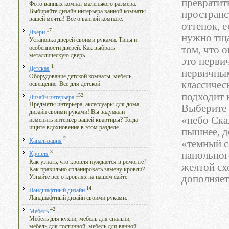
превратит
Фото ванных комнат маленького размера.
Выбирайте дизайн интерьера ванной комнаты
пространс
вашей мечты! Все о ванной комнате.
оттенок, е
17
Двери
нужно тща
Установка дверей своими руками. Типы и
том, что 
особенности дверей. Как выбрать
металлическую дверь.
это перви
1
Детская
первичным
Оборудование детской комнаты, мебель,
классичес
освещение. Все для детской.
подходит 
152
Дизайн интерьера
Предметы интерьера, аксессуары для дома,
Выберите 
дизайн своими руками! Вы задумали
«небо Ска
изменить интерьер вашей квартиры? Тогда
ищите вдохновение в этом разделе.
пышнее, д
2
Канализация
«темный с
3
напольног
Кровля
Как узнать, что кровля нуждается в ремонте?
желтой сх
Как правильно спланировать замену кровли?
дополняет
Узнайте все о кровлях на нашем сайте.
14
Ландшафтный дизайн
Ландшафтный дизайн своими руками.
42
Мебель
Мебель для кухни, мебель для спальни,
мебель для гостинной, мебель для ванной.