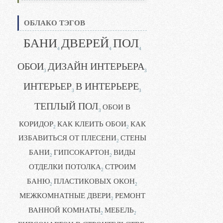
ОБЛАКО ТЭГОВ
БАНИ
ДВЕРЕЙ
ПОЛ
4
4
4
ОБОИ
ДИЗАЙН ИНТЕРЬЕРА
3
3
ИНТЕРЬЕР
В ИНТЕРЬЕРЕ
3
3
ТЕПЛЫЙ ПОЛ
ОБОИ В
3
КОРИДОР
КАК КЛЕИТЬ ОБОИ
КАК
2
2
ИЗБАВИТЬСЯ ОТ ПЛЕСЕНИ
СТЕНЫ
2
БАНИ
ГИПСОКАРТОН
ВИДЫ
2
2
ОТДЕЛКИ ПОТОЛКА
СТРОИМ
2
БАНЮ
ПЛАСТИКОВЫХ ОКОН
2
2
МЕЖКОМНАТНЫЕ ДВЕРИ
РЕМОНТ
2
ВАННОЙ КОМНАТЫ
МЕБЕЛЬ
2
2