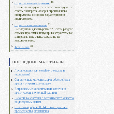
16
Строительные инструменты
Статьи об инструменте и электроинструменте,
советы экспертов, обзоры строительного
инструмента, основные характеристики
инструментов.
43
Строительные материалы
Вы задумали сделать ремонт? В этом разделе
есть все про самые популярные строительные
материалы и не очень, советы по их
использованию.
39
Теплый пол
ПОСЛЕДНИЕ МАТЕРИАЛЫ
Лучшие лодки для семейного отдыха и
развлечений
Современные материалы для обустройства
крыш и открытых площадок
Встраиваемые холодильники: отличия и
преимущества кухонной техники
Выхлопные системы в ассортименте: качество
по доступным ценам
Стальной профиль Н114: характеристики,
преимущества, применение