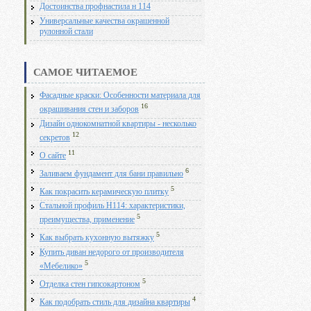
Достоинства профнастила н 114
Универсальные качества окрашенной
рулонной стали
САМОЕ ЧИТАЕМОЕ
Фасадные краски: Особенности материала для
16
окрашивания стен и заборов
Дизайн однокомнатной квартиры - несколько
12
секретов
11
О сайте
6
Заливаем фундамент для бани правильно
5
Как покрасить керамическую плитку
Стальной профиль Н114: характеристики,
5
преимущества, применение
5
Как выбрать кухонную вытяжку
Купить диван недорого от производителя
5
«Мебелико»
5
Отделка стен гипсокартоном
4
Как подобрать стиль для дизайна квартиры