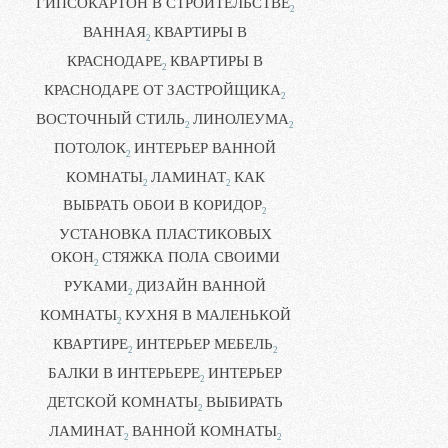
ГИПСОКАРТОН В СТРОИТЕЛЬСТВЕ
2
ВАННАЯ
КВАРТИРЫ В
2
КРАСНОДАРЕ
КВАРТИРЫ В
2
КРАСНОДАРЕ ОТ ЗАСТРОЙЩИКА
2
ВОСТОЧНЫЙ СТИЛЬ
ЛИНОЛЕУМА
2
2
ПОТОЛОК
ИНТЕРЬЕР ВАННОЙ
2
КОМНАТЫ
ЛАМИНАТ
КАК
2
2
ВЫБРАТЬ ОБОИ В КОРИДОР
2
УСТАНОВКА ПЛАСТИКОВЫХ
ОКОН
СТЯЖКА ПОЛА СВОИМИ
2
РУКАМИ
ДИЗАЙН ВАННОЙ
2
КОМНАТЫ
КУХНЯ В МАЛЕНЬКОЙ
2
КВАРТИРЕ
ИНТЕРЬЕР МЕБЕЛЬ
2
2
БАЛКИ В ИНТЕРЬЕРЕ
ИНТЕРЬЕР
2
ДЕТСКОЙ КОМНАТЫ
ВЫБИРАТЬ
2
ЛАМИНАТ
ВАННОЙ КОМНАТЫ
2
2