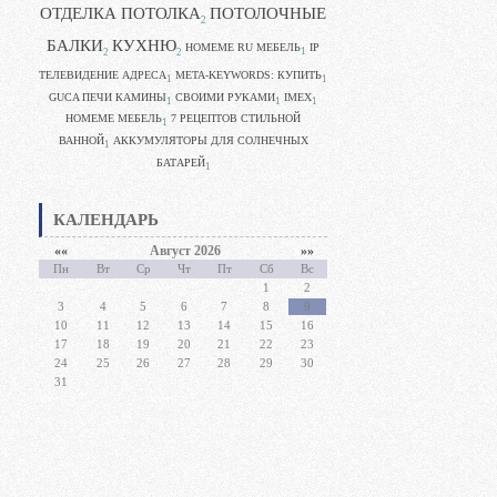
ОТДЕЛКА ПОТОЛКА
ПОТОЛОЧНЫЕ
2
БАЛКИ
КУХНЮ
HOMEME RU МЕБЕЛЬ
IP
1
2
2
ТЕЛЕВИДЕНИЕ АДРЕСА
META-KEYWORDS: КУПИТЬ
1
1
GUCA ПЕЧИ КАМИНЫ
CВОИМИ РУКАМИ
IMEX
1
1
1
HOMEME МЕБЕЛЬ
7 РЕЦЕПТОВ СТИЛЬНОЙ
1
ВАННОЙ
АККУМУЛЯТОРЫ ДЛЯ СОЛНЕЧНЫХ
1
БАТАРЕЙ
1
КАЛЕНДАРЬ
««
Август 2026
»»
Пн
Вт
Ср
Чт
Пт
Сб
Вс
1
2
3
4
5
6
7
8
9
10
11
12
13
14
15
16
17
18
19
20
21
22
23
24
25
26
27
28
29
30
31