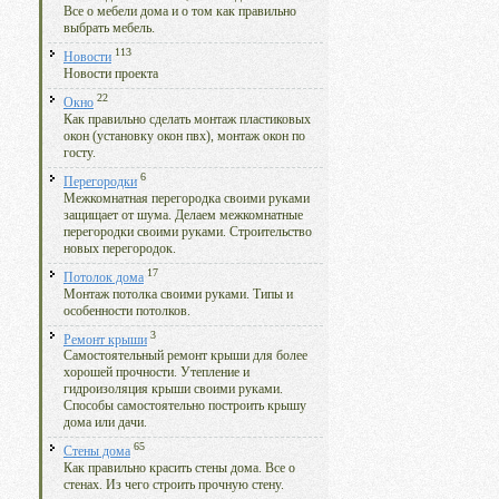
Все о мебели дома и о том как правильно
выбрать мебель.
113
Новости
Новости проекта
22
Окно
Как правильно сделать монтаж пластиковых
окон (установку окон пвх), монтаж окон по
госту.
6
Перегородки
Межкомнатная перегородка своими руками
защищает от шума. Делаем межкомнатные
перегородки своими руками. Строительство
новых перегородок.
17
Потолок дома
Монтаж потолка своими руками. Типы и
особенности потолков.
3
Ремонт крыши
Самостоятельный ремонт крыши для более
хорошей прочности. Утепление и
гидроизоляция крыши своими руками.
Способы самостоятельно построить крышу
дома или дачи.
65
Стены дома
Как правильно красить стены дома. Все о
стенах. Из чего строить прочную стену.