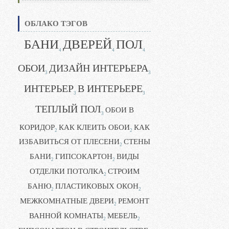
ОБЛАКО ТЭГОВ
БАНИ
ДВЕРЕЙ
ПОЛ
4
4
4
ОБОИ
ДИЗАЙН ИНТЕРЬЕРА
3
3
ИНТЕРЬЕР
В ИНТЕРЬЕРЕ
3
3
ТЕПЛЫЙ ПОЛ
ОБОИ В
3
КОРИДОР
КАК КЛЕИТЬ ОБОИ
КАК
2
2
ИЗБАВИТЬСЯ ОТ ПЛЕСЕНИ
СТЕНЫ
2
БАНИ
ГИПСОКАРТОН
ВИДЫ
2
2
ОТДЕЛКИ ПОТОЛКА
СТРОИМ
2
БАНЮ
ПЛАСТИКОВЫХ ОКОН
2
2
МЕЖКОМНАТНЫЕ ДВЕРИ
РЕМОНТ
2
ВАННОЙ КОМНАТЫ
МЕБЕЛЬ
2
2