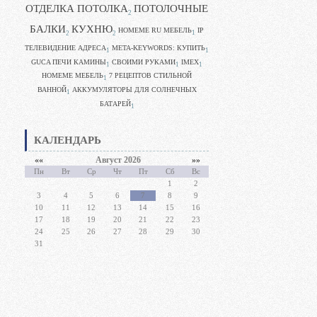
ОТДЕЛКА ПОТОЛКА
ПОТОЛОЧНЫЕ
2
БАЛКИ
КУХНЮ
HOMEME RU МЕБЕЛЬ
IP
1
2
2
ТЕЛЕВИДЕНИЕ АДРЕСА
META-KEYWORDS: КУПИТЬ
1
1
GUCA ПЕЧИ КАМИНЫ
CВОИМИ РУКАМИ
IMEX
1
1
1
HOMEME МЕБЕЛЬ
7 РЕЦЕПТОВ СТИЛЬНОЙ
1
ВАННОЙ
АККУМУЛЯТОРЫ ДЛЯ СОЛНЕЧНЫХ
1
БАТАРЕЙ
1
КАЛЕНДАРЬ
««
Август 2026
»»
Пн
Вт
Ср
Чт
Пт
Сб
Вс
1
2
3
4
5
6
7
8
9
10
11
12
13
14
15
16
17
18
19
20
21
22
23
24
25
26
27
28
29
30
31