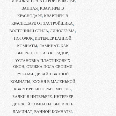
ГИПСОКАРТОН В СТРОИТЕЛЬСТВЕ
2
ВАННАЯ
КВАРТИРЫ В
2
КРАСНОДАРЕ
КВАРТИРЫ В
2
КРАСНОДАРЕ ОТ ЗАСТРОЙЩИКА
2
ВОСТОЧНЫЙ СТИЛЬ
ЛИНОЛЕУМА
2
2
ПОТОЛОК
ИНТЕРЬЕР ВАННОЙ
2
КОМНАТЫ
ЛАМИНАТ
КАК
2
2
ВЫБРАТЬ ОБОИ В КОРИДОР
2
УСТАНОВКА ПЛАСТИКОВЫХ
ОКОН
СТЯЖКА ПОЛА СВОИМИ
2
РУКАМИ
ДИЗАЙН ВАННОЙ
2
КОМНАТЫ
КУХНЯ В МАЛЕНЬКОЙ
2
КВАРТИРЕ
ИНТЕРЬЕР МЕБЕЛЬ
2
2
БАЛКИ В ИНТЕРЬЕРЕ
ИНТЕРЬЕР
2
ДЕТСКОЙ КОМНАТЫ
ВЫБИРАТЬ
2
ЛАМИНАТ
ВАННОЙ КОМНАТЫ
2
2