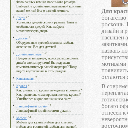
Фото ванных комнат маленького размера.
Выбирайте дизайн интерьера ванной комнаты
Для крас
вашей мечты! Все о ванной комнате.
богатство 
17
Двери
Установка дверей своими руками. Типы и
роскошь. 
особенности дверей. Как выбрать
дизайн в 
металлическую дверь.
насыщен а
1
Детская
Оборудование детской комнаты, мебель,
завитками
освещение. Все для детской.
назвать п
152
Дизайн интерьера
присутств
Предметы интерьера, аксессуары для дома,
мотивами 
дизайн своими руками! Вы задумали
изменить интерьер вашей квартиры? Тогда
появились
ищите вдохновение в этом разделе.
остаются 
2
Канализация
В совреме
3
Кровля
Как узнать, что кровля нуждается в ремонте?
переплета
Как правильно спланировать замену кровли?
готически
Узнайте все о кровлях на нашем сайте.
богато оф
14
Ландшафтный дизайн
Ландшафтный дизайн своими руками.
отнесен к 
42
невероятн
Мебель
Мебель для кухни, мебель для спальни,
восточном
мебель для гостинной, мебель для ванной.