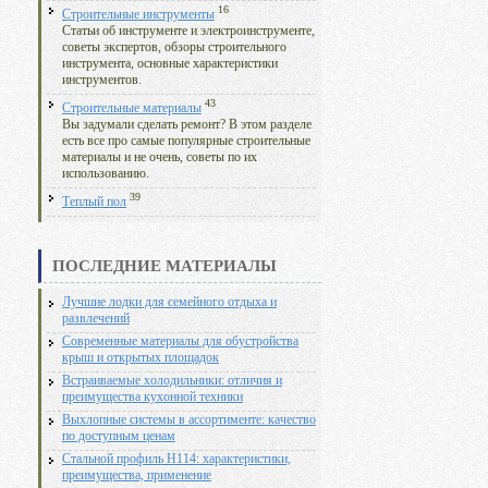
16
Строительные инструменты
Статьи об инструменте и электроинструменте,
советы экспертов, обзоры строительного
инструмента, основные характеристики
инструментов.
43
Строительные материалы
Вы задумали сделать ремонт? В этом разделе
есть все про самые популярные строительные
материалы и не очень, советы по их
использованию.
39
Теплый пол
ПОСЛЕДНИЕ МАТЕРИАЛЫ
Лучшие лодки для семейного отдыха и
развлечений
Современные материалы для обустройства
крыш и открытых площадок
Встраиваемые холодильники: отличия и
преимущества кухонной техники
Выхлопные системы в ассортименте: качество
по доступным ценам
Стальной профиль Н114: характеристики,
преимущества, применение