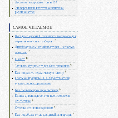
Достоинства профнастила н 114
Универсальные качества окрашенной
рулонной стали
САМОЕ ЧИТАЕМОЕ
Фасадные краски: Особенности материала для
16
окрашивания стен и заборов
Дизайн однокомнатной квартиры - несколько
12
секретов
11
О сайте
6
Заливаем фундамент для бани правильно
5
Как покрасить керамическую плитку
Стальной профиль Н114: характеристики,
5
преимущества, применение
5
Как выбрать кухонную вытяжку
Купить диван недорого от производителя
5
«Мебелико»
5
Отделка стен гипсокартоном
4
Как подобрать стиль для дизайна квартиры