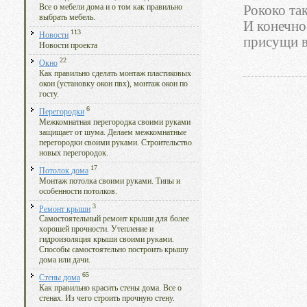
Рококо та
Все о мебели дома и о том как правильно
выбрать мебель.
И конечно
113
Новости
присущи в
Новости проекта
22
Окно
Как правильно сделать монтаж пластиковых
окон (установку окон пвх), монтаж окон по
госту.
6
Перегородки
Межкомнатная перегородка своими руками
защищает от шума. Делаем межкомнатные
перегородки своими руками. Строительство
новых перегородок.
17
Потолок дома
Монтаж потолка своими руками. Типы и
особенности потолков.
3
Ремонт крыши
Самостоятельный ремонт крыши для более
хорошей прочности. Утепление и
гидроизоляция крыши своими руками.
Способы самостоятельно построить крышу
дома или дачи.
65
Стены дома
Как правильно красить стены дома. Все о
стенах. Из чего строить прочную стену.