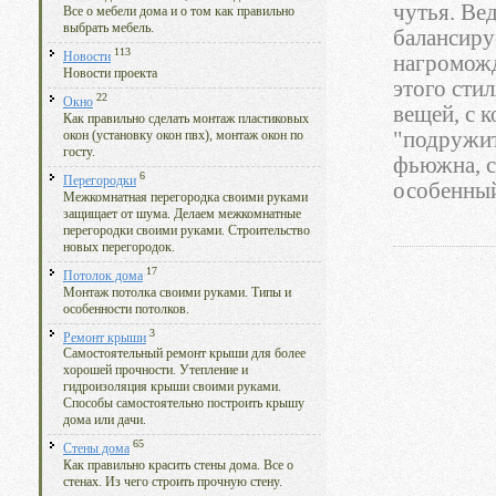
чутья. Ве
Все о мебели дома и о том как правильно
выбрать мебель.
балансиру
113
Новости
нагроможд
Новости проекта
этого сти
22
Окно
вещей, с к
Как правильно сделать монтаж пластиковых
"подружит
окон (установку окон пвх), монтаж окон по
госту.
фьюжна, с
6
Перегородки
особенный
Межкомнатная перегородка своими руками
защищает от шума. Делаем межкомнатные
перегородки своими руками. Строительство
новых перегородок.
17
Потолок дома
Монтаж потолка своими руками. Типы и
особенности потолков.
3
Ремонт крыши
Самостоятельный ремонт крыши для более
хорошей прочности. Утепление и
гидроизоляция крыши своими руками.
Способы самостоятельно построить крышу
дома или дачи.
65
Стены дома
Как правильно красить стены дома. Все о
стенах. Из чего строить прочную стену.