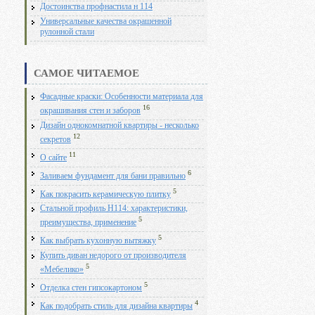
Достоинства профнастила н 114
Универсальные качества окрашенной
рулонной стали
САМОЕ ЧИТАЕМОЕ
Фасадные краски: Особенности материала для
16
окрашивания стен и заборов
Дизайн однокомнатной квартиры - несколько
12
секретов
11
О сайте
6
Заливаем фундамент для бани правильно
5
Как покрасить керамическую плитку
Стальной профиль Н114: характеристики,
5
преимущества, применение
5
Как выбрать кухонную вытяжку
Купить диван недорого от производителя
5
«Мебелико»
5
Отделка стен гипсокартоном
4
Как подобрать стиль для дизайна квартиры