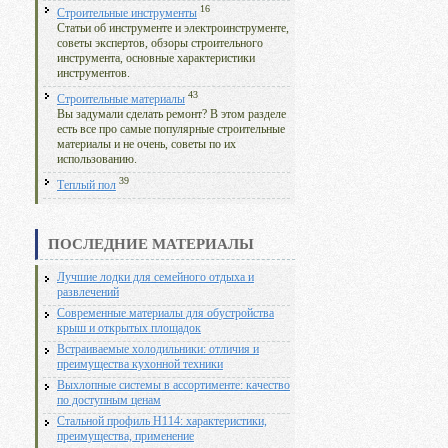
16
Строительные инструменты
Статьи об инструменте и электроинструменте,
советы экспертов, обзоры строительного
инструмента, основные характеристики
инструментов.
43
Строительные материалы
Вы задумали сделать ремонт? В этом разделе
есть все про самые популярные строительные
материалы и не очень, советы по их
использованию.
39
Теплый пол
ПОСЛЕДНИЕ МАТЕРИАЛЫ
Лучшие лодки для семейного отдыха и
развлечений
Современные материалы для обустройства
крыш и открытых площадок
Встраиваемые холодильники: отличия и
преимущества кухонной техники
Выхлопные системы в ассортименте: качество
по доступным ценам
Стальной профиль Н114: характеристики,
преимущества, применение