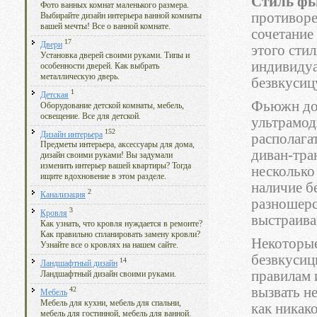
Стиль ф
Фото ванных комнат маленького размера.
противоре
Выбирайте дизайн интерьера ванной комнаты
вашей мечты! Все о ванной комнате.
сочетание
17
Двери
этого сти
Установка дверей своими руками. Типы и
индивидуа
особенности дверей. Как выбрать
металлическую дверь.
безвкусиц
1
Детская
Фьюжн доп
Оборудование детской комнаты, мебель,
освещение. Все для детской.
ультрамод
152
Дизайн интерьера
располага
Предметы интерьера, аксессуары для дома,
диван-тра
дизайн своими руками! Вы задумали
изменить интерьер вашей квартиры? Тогда
несколько
ищите вдохновение в этом разделе.
наличие б
2
Канализация
разношерс
3
Кровля
выстраива
Как узнать, что кровля нуждается в ремонте?
Как правильно спланировать замену кровли?
Некоторые
Узнайте все о кровлях на нашем сайте.
безвкусиц
14
Ландшафтный дизайн
правилам 
Ландшафтный дизайн своими руками.
вызвать не
42
Мебель
Мебель для кухни, мебель для спальни,
как никак
мебель для гостинной, мебель для ванной.