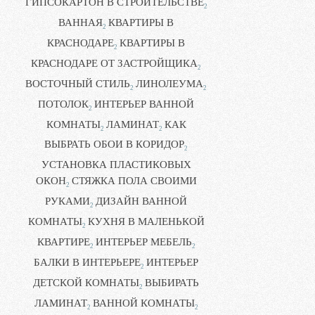
ГИПСОКАРТОН В СТРОИТЕЛЬСТВЕ
2
ВАННАЯ
КВАРТИРЫ В
2
КРАСНОДАРЕ
КВАРТИРЫ В
2
КРАСНОДАРЕ ОТ ЗАСТРОЙЩИКА
2
ВОСТОЧНЫЙ СТИЛЬ
ЛИНОЛЕУМА
2
2
ПОТОЛОК
ИНТЕРЬЕР ВАННОЙ
2
КОМНАТЫ
ЛАМИНАТ
КАК
2
2
ВЫБРАТЬ ОБОИ В КОРИДОР
2
УСТАНОВКА ПЛАСТИКОВЫХ
ОКОН
СТЯЖКА ПОЛА СВОИМИ
2
РУКАМИ
ДИЗАЙН ВАННОЙ
2
КОМНАТЫ
КУХНЯ В МАЛЕНЬКОЙ
2
КВАРТИРЕ
ИНТЕРЬЕР МЕБЕЛЬ
2
2
БАЛКИ В ИНТЕРЬЕРЕ
ИНТЕРЬЕР
2
ДЕТСКОЙ КОМНАТЫ
ВЫБИРАТЬ
2
ЛАМИНАТ
ВАННОЙ КОМНАТЫ
2
2