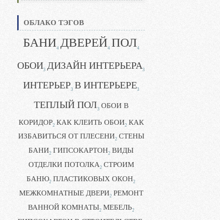
ОБЛАКО ТЭГОВ
БАНИ
ДВЕРЕЙ
ПОЛ
4
4
4
ОБОИ
ДИЗАЙН ИНТЕРЬЕРА
3
3
ИНТЕРЬЕР
В ИНТЕРЬЕРЕ
3
3
ТЕПЛЫЙ ПОЛ
ОБОИ В
3
КОРИДОР
КАК КЛЕИТЬ ОБОИ
КАК
2
2
ИЗБАВИТЬСЯ ОТ ПЛЕСЕНИ
СТЕНЫ
2
БАНИ
ГИПСОКАРТОН
ВИДЫ
2
2
ОТДЕЛКИ ПОТОЛКА
СТРОИМ
2
БАНЮ
ПЛАСТИКОВЫХ ОКОН
2
2
МЕЖКОМНАТНЫЕ ДВЕРИ
РЕМОНТ
2
ВАННОЙ КОМНАТЫ
МЕБЕЛЬ
2
2