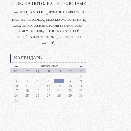
ОТДЕЛКА ПОТОЛКА
ПОТОЛОЧНЫЕ
2
БАЛКИ
КУХНЮ
HOMEME RU МЕБЕЛЬ
IP
1
2
2
ТЕЛЕВИДЕНИЕ АДРЕСА
META-KEYWORDS: КУПИТЬ
1
1
GUCA ПЕЧИ КАМИНЫ
CВОИМИ РУКАМИ
IMEX
1
1
1
HOMEME МЕБЕЛЬ
7 РЕЦЕПТОВ СТИЛЬНОЙ
1
ВАННОЙ
АККУМУЛЯТОРЫ ДЛЯ СОЛНЕЧНЫХ
1
БАТАРЕЙ
1
КАЛЕНДАРЬ
««
Август 2026
»»
Пн
Вт
Ср
Чт
Пт
Сб
Вс
1
2
3
4
5
6
7
8
9
10
11
12
13
14
15
16
17
18
19
20
21
22
23
24
25
26
27
28
29
30
31