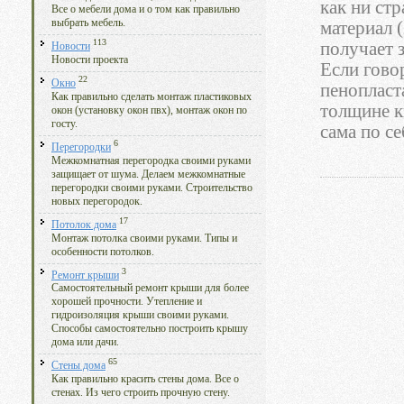
как ни ст
Все о мебели дома и о том как правильно
выбрать мебель.
материал 
113
получает 
Новости
Новости проекта
Если гово
22
Окно
пенопласт
Как правильно сделать монтаж пластиковых
толщине к
окон (установку окон пвх), монтаж окон по
госту.
сама по се
6
Перегородки
Межкомнатная перегородка своими руками
защищает от шума. Делаем межкомнатные
перегородки своими руками. Строительство
новых перегородок.
17
Потолок дома
Монтаж потолка своими руками. Типы и
особенности потолков.
3
Ремонт крыши
Самостоятельный ремонт крыши для более
хорошей прочности. Утепление и
гидроизоляция крыши своими руками.
Способы самостоятельно построить крышу
дома или дачи.
65
Стены дома
Как правильно красить стены дома. Все о
стенах. Из чего строить прочную стену.