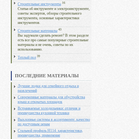
16
Строительные инструменты
Статьи об инструменте и электроинструменте,
советы экспертов, обзоры строительного
инструмента, основные характеристики
инструментов.
43
Строительные материалы
Вы задумали сделать ремонт? В этом разделе
есть все про самые популярные строительные
материалы и не очень, советы по их
использованию.
39
Теплый пол
ПОСЛЕДНИЕ МАТЕРИАЛЫ
Лучшие лодки для семейного отдыха и
развлечений
Современные материалы для обустройства
крыш и открытых площадок
Встраиваемые холодильники: отличия и
преимущества кухонной техники
Выхлопные системы в ассортименте: качество
по доступным ценам
Стальной профиль Н114: характеристики,
преимущества, применение