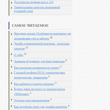
Достоинства профнастила н 114
Универсальные качества окрашенной
рулонной стали
САМОЕ ЧИТАЕМОЕ
Фасадные краски: Особенности материала для
16
окрашивания стен и заборов
Дизайн однокомнатной квартиры - несколько
12
секретов
11
О сайте
6
Заливаем фундамент для бани правильно
5
Как покрасить керамическую плитку
Стальной профиль Н114: характеристики,
5
преимущества, применение
5
Как выбрать кухонную вытяжку
Купить диван недорого от производителя
5
«Мебелико»
5
Отделка стен гипсокартоном
4
Как подобрать стиль для дизайна квартиры