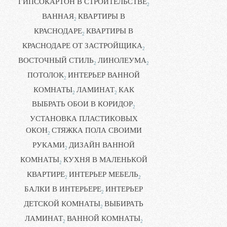
ГИПСОКАРТОН В СТРОИТЕЛЬСТВЕ
2
ВАННАЯ
КВАРТИРЫ В
2
КРАСНОДАРЕ
КВАРТИРЫ В
2
КРАСНОДАРЕ ОТ ЗАСТРОЙЩИКА
2
ВОСТОЧНЫЙ СТИЛЬ
ЛИНОЛЕУМА
2
2
ПОТОЛОК
ИНТЕРЬЕР ВАННОЙ
2
КОМНАТЫ
ЛАМИНАТ
КАК
2
2
ВЫБРАТЬ ОБОИ В КОРИДОР
2
УСТАНОВКА ПЛАСТИКОВЫХ
ОКОН
СТЯЖКА ПОЛА СВОИМИ
2
РУКАМИ
ДИЗАЙН ВАННОЙ
2
КОМНАТЫ
КУХНЯ В МАЛЕНЬКОЙ
2
КВАРТИРЕ
ИНТЕРЬЕР МЕБЕЛЬ
2
2
БАЛКИ В ИНТЕРЬЕРЕ
ИНТЕРЬЕР
2
ДЕТСКОЙ КОМНАТЫ
ВЫБИРАТЬ
2
ЛАМИНАТ
ВАННОЙ КОМНАТЫ
2
2