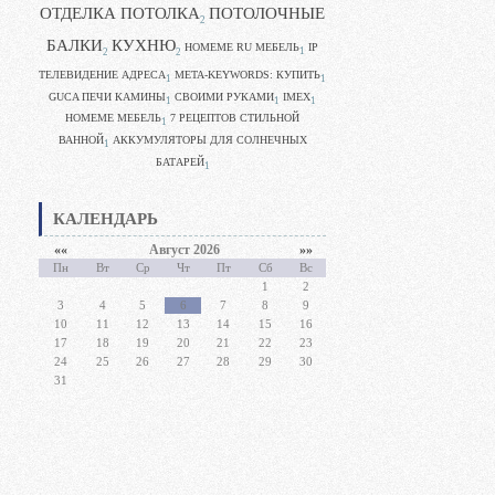
ОТДЕЛКА ПОТОЛКА
ПОТОЛОЧНЫЕ
2
БАЛКИ
КУХНЮ
HOMEME RU МЕБЕЛЬ
IP
1
2
2
ТЕЛЕВИДЕНИЕ АДРЕСА
META-KEYWORDS: КУПИТЬ
1
1
GUCA ПЕЧИ КАМИНЫ
CВОИМИ РУКАМИ
IMEX
1
1
1
HOMEME МЕБЕЛЬ
7 РЕЦЕПТОВ СТИЛЬНОЙ
1
ВАННОЙ
АККУМУЛЯТОРЫ ДЛЯ СОЛНЕЧНЫХ
1
БАТАРЕЙ
1
КАЛЕНДАРЬ
««
Август 2026
»»
Пн
Вт
Ср
Чт
Пт
Сб
Вс
1
2
3
4
5
6
7
8
9
10
11
12
13
14
15
16
17
18
19
20
21
22
23
24
25
26
27
28
29
30
31