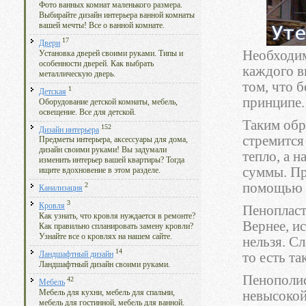
Фото ванных комнат маленького размера.
Выбирайте дизайн интерьера ванной комнаты
вашей мечты! Все о ванной комнате.
17
Двери
Необходи
Установка дверей своими руками. Типы и
особенности дверей. Как выбрать
каждого в
металлическую дверь.
том, что б
1
Детская
принципе.
Оборудование детской комнаты, мебель,
освещение. Все для детской.
Таким обр
152
Дизайн интерьера
стремится
Предметы интерьера, аксессуары для дома,
дизайн своими руками! Вы задумали
тепло, а 
изменить интерьер вашей квартиры? Тогда
суммы. Пр
ищите вдохновение в этом разделе.
помощью п
2
Канализация
3
Кровля
Пенопласт
Как узнать, что кровля нуждается в ремонте?
Вернее, и
Как правильно спланировать замену кровли?
Узнайте все о кровлях на нашем сайте.
нельзя. С
14
то есть т
Ландшафтный дизайн
Ландшафтный дизайн своими руками.
Пенополис
42
Мебель
невысокой
Мебель для кухни, мебель для спальни,
мебель для гостинной, мебель для ванной.