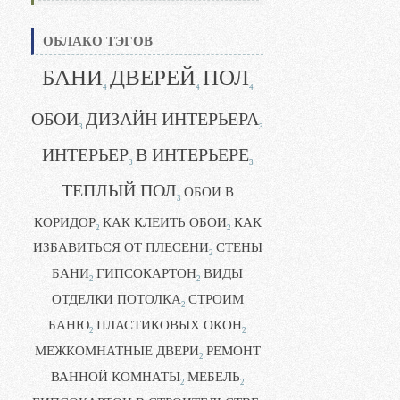
ОБЛАКО ТЭГОВ
БАНИ
ДВЕРЕЙ
ПОЛ
4
4
4
ОБОИ
ДИЗАЙН ИНТЕРЬЕРА
3
3
ИНТЕРЬЕР
В ИНТЕРЬЕРЕ
3
3
ТЕПЛЫЙ ПОЛ
ОБОИ В
3
КОРИДОР
КАК КЛЕИТЬ ОБОИ
КАК
2
2
ИЗБАВИТЬСЯ ОТ ПЛЕСЕНИ
СТЕНЫ
2
БАНИ
ГИПСОКАРТОН
ВИДЫ
2
2
ОТДЕЛКИ ПОТОЛКА
СТРОИМ
2
БАНЮ
ПЛАСТИКОВЫХ ОКОН
2
2
МЕЖКОМНАТНЫЕ ДВЕРИ
РЕМОНТ
2
ВАННОЙ КОМНАТЫ
МЕБЕЛЬ
2
2