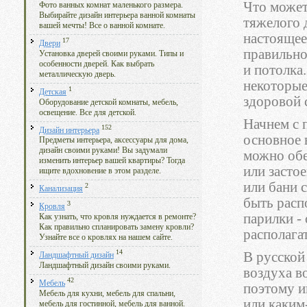
Что может
Фото ванных комнат маленького размера.
Выбирайте дизайн интерьера ванной комнаты
тяжелого 
вашей мечты! Все о ванной комнате.
настоящее
17
Двери
правильно
Установка дверей своими руками. Типы и
особенности дверей. Как выбрать
и потолка.
металлическую дверь.
некоторые
1
Детская
здоровой 
Оборудование детской комнаты, мебель,
освещение. Все для детской.
Начнем с 
152
Дизайн интерьера
основное 
Предметы интерьера, аксессуары для дома,
дизайн своими руками! Вы задумали
можно обе
изменить интерьер вашей квартиры? Тогда
или засто
ищите вдохновение в этом разделе.
или бани 
2
Канализация
быть расп
3
Кровля
парилки -
Как узнать, что кровля нуждается в ремонте?
Как правильно спланировать замену кровли?
располага
Узнайте все о кровлях на нашем сайте.
14
В русской
Ландшафтный дизайн
Ландшафтный дизайн своими руками.
воздуха в
42
Мебель
поэтому и
Мебель для кухни, мебель для спальни,
или каким
мебель для гостинной, мебель для ванной.