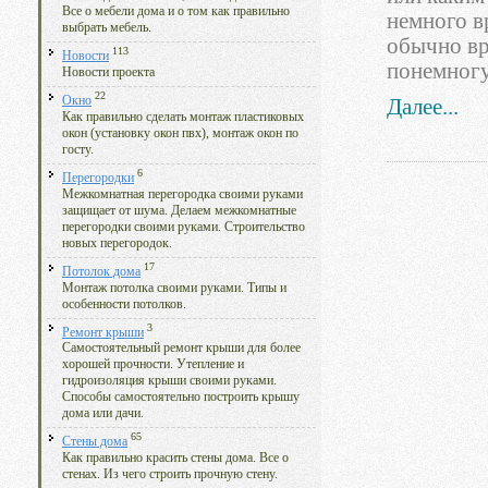
Все о мебели дома и о том как правильно
немного в
выбрать мебель.
обычно вр
113
Новости
понемногу
Новости проекта
22
Окно
Далее...
Как правильно сделать монтаж пластиковых
окон (установку окон пвх), монтаж окон по
госту.
6
Перегородки
Межкомнатная перегородка своими руками
защищает от шума. Делаем межкомнатные
перегородки своими руками. Строительство
новых перегородок.
17
Потолок дома
Монтаж потолка своими руками. Типы и
особенности потолков.
3
Ремонт крыши
Самостоятельный ремонт крыши для более
хорошей прочности. Утепление и
гидроизоляция крыши своими руками.
Способы самостоятельно построить крышу
дома или дачи.
65
Стены дома
Как правильно красить стены дома. Все о
стенах. Из чего строить прочную стену.