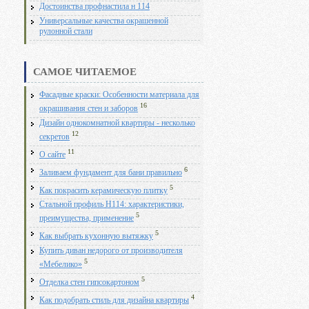
Достоинства профнастила н 114
Универсальные качества окрашенной
рулонной стали
САМОЕ ЧИТАЕМОЕ
Фасадные краски: Особенности материала для
16
окрашивания стен и заборов
Дизайн однокомнатной квартиры - несколько
12
секретов
11
О сайте
6
Заливаем фундамент для бани правильно
5
Как покрасить керамическую плитку
Стальной профиль Н114: характеристики,
5
преимущества, применение
5
Как выбрать кухонную вытяжку
Купить диван недорого от производителя
5
«Мебелико»
5
Отделка стен гипсокартоном
4
Как подобрать стиль для дизайна квартиры