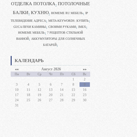
ОТДЕЛКА ПОТОЛКА
ПОТОЛОЧНЫЕ
2
БАЛКИ
КУХНЮ
HOMEME RU МЕБЕЛЬ
IP
1
2
2
ТЕЛЕВИДЕНИЕ АДРЕСА
META-KEYWORDS: КУПИТЬ
1
1
GUCA ПЕЧИ КАМИНЫ
CВОИМИ РУКАМИ
IMEX
1
1
1
HOMEME МЕБЕЛЬ
7 РЕЦЕПТОВ СТИЛЬНОЙ
1
ВАННОЙ
АККУМУЛЯТОРЫ ДЛЯ СОЛНЕЧНЫХ
1
БАТАРЕЙ
1
КАЛЕНДАРЬ
««
Август 2026
»»
Пн
Вт
Ср
Чт
Пт
Сб
Вс
1
2
3
4
5
6
7
8
9
10
11
12
13
14
15
16
17
18
19
20
21
22
23
24
25
26
27
28
29
30
31