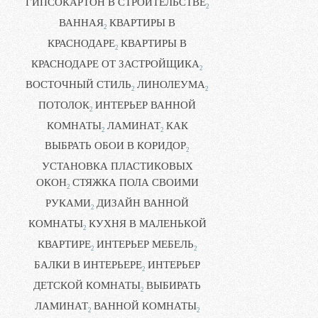
ГИПСОКАРТОН В СТРОИТЕЛЬСТВЕ
2
ВАННАЯ
КВАРТИРЫ В
2
КРАСНОДАРЕ
КВАРТИРЫ В
2
КРАСНОДАРЕ ОТ ЗАСТРОЙЩИКА
2
ВОСТОЧНЫЙ СТИЛЬ
ЛИНОЛЕУМА
2
2
ПОТОЛОК
ИНТЕРЬЕР ВАННОЙ
2
КОМНАТЫ
ЛАМИНАТ
КАК
2
2
ВЫБРАТЬ ОБОИ В КОРИДОР
2
УСТАНОВКА ПЛАСТИКОВЫХ
ОКОН
СТЯЖКА ПОЛА СВОИМИ
2
РУКАМИ
ДИЗАЙН ВАННОЙ
2
КОМНАТЫ
КУХНЯ В МАЛЕНЬКОЙ
2
КВАРТИРЕ
ИНТЕРЬЕР МЕБЕЛЬ
2
2
БАЛКИ В ИНТЕРЬЕРЕ
ИНТЕРЬЕР
2
ДЕТСКОЙ КОМНАТЫ
ВЫБИРАТЬ
2
ЛАМИНАТ
ВАННОЙ КОМНАТЫ
2
2