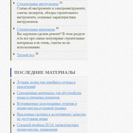
16
Строительные инструменты
Статьи об инструменте и электроинструменте,
советы экспертов, обзоры строительного
инструмента, основные характеристики
инструментов.
43
Строительные материалы
Вы задумали сделать ремонт? В этом разделе
есть все про самые популярные строительные
материалы и не очень, советы по их
использованию.
39
Теплый пол
ПОСЛЕДНИЕ МАТЕРИАЛЫ
Лучшие лодки для семейного отдыха и
развлечений
Современные материалы для обустройства
крыш и открытых площадок
Встраиваемые холодильники: отличия и
преимущества кухонной техники
Выхлопные системы в ассортименте: качество
по доступным ценам
Стальной профиль Н114: характеристики,
преимущества, применение