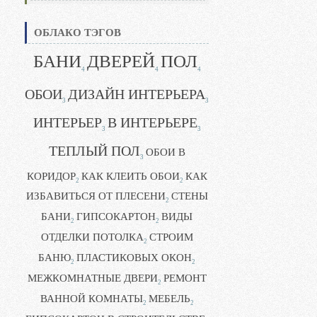
ОБЛАКО ТЭГОВ
БАНИ
ДВЕРЕЙ
ПОЛ
4
4
4
ОБОИ
ДИЗАЙН ИНТЕРЬЕРА
3
3
ИНТЕРЬЕР
В ИНТЕРЬЕРЕ
3
3
ТЕПЛЫЙ ПОЛ
ОБОИ В
3
КОРИДОР
КАК КЛЕИТЬ ОБОИ
КАК
2
2
ИЗБАВИТЬСЯ ОТ ПЛЕСЕНИ
СТЕНЫ
2
БАНИ
ГИПСОКАРТОН
ВИДЫ
2
2
ОТДЕЛКИ ПОТОЛКА
СТРОИМ
2
БАНЮ
ПЛАСТИКОВЫХ ОКОН
2
2
МЕЖКОМНАТНЫЕ ДВЕРИ
РЕМОНТ
2
ВАННОЙ КОМНАТЫ
МЕБЕЛЬ
2
2