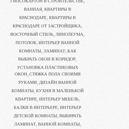
ГИПСОКАРТОН В СТРОИТЕЛЬСТВЕ
2
ВАННАЯ
КВАРТИРЫ В
2
КРАСНОДАРЕ
КВАРТИРЫ В
2
КРАСНОДАРЕ ОТ ЗАСТРОЙЩИКА
2
ВОСТОЧНЫЙ СТИЛЬ
ЛИНОЛЕУМА
2
2
ПОТОЛОК
ИНТЕРЬЕР ВАННОЙ
2
КОМНАТЫ
ЛАМИНАТ
КАК
2
2
ВЫБРАТЬ ОБОИ В КОРИДОР
2
УСТАНОВКА ПЛАСТИКОВЫХ
ОКОН
СТЯЖКА ПОЛА СВОИМИ
2
РУКАМИ
ДИЗАЙН ВАННОЙ
2
КОМНАТЫ
КУХНЯ В МАЛЕНЬКОЙ
2
КВАРТИРЕ
ИНТЕРЬЕР МЕБЕЛЬ
2
2
БАЛКИ В ИНТЕРЬЕРЕ
ИНТЕРЬЕР
2
ДЕТСКОЙ КОМНАТЫ
ВЫБИРАТЬ
2
ЛАМИНАТ
ВАННОЙ КОМНАТЫ
2
2