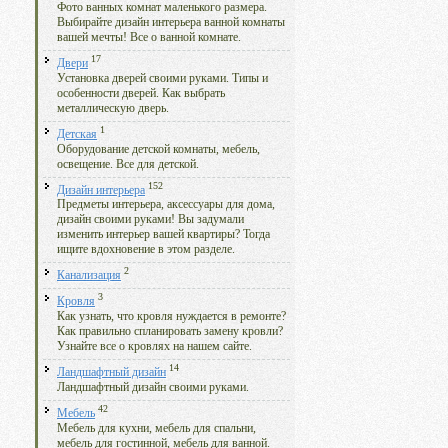
Фото ванных комнат маленького размера.
Выбирайте дизайн интерьера ванной комнаты
вашей мечты! Все о ванной комнате.
17
Двери
Установка дверей своими руками. Типы и
особенности дверей. Как выбрать
металлическую дверь.
1
Детская
Оборудование детской комнаты, мебель,
освещение. Все для детской.
152
Дизайн интерьера
Предметы интерьера, аксессуары для дома,
дизайн своими руками! Вы задумали
изменить интерьер вашей квартиры? Тогда
ищите вдохновение в этом разделе.
2
Канализация
3
Кровля
Как узнать, что кровля нуждается в ремонте?
Как правильно спланировать замену кровли?
Узнайте все о кровлях на нашем сайте.
14
Ландшафтный дизайн
Ландшафтный дизайн своими руками.
42
Мебель
Мебель для кухни, мебель для спальни,
мебель для гостинной, мебель для ванной.