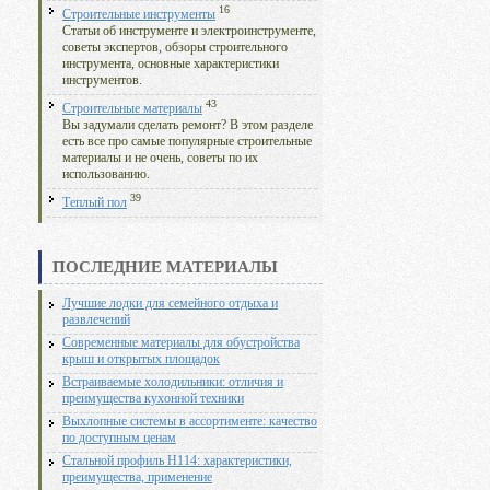
16
Строительные инструменты
Статьи об инструменте и электроинструменте,
советы экспертов, обзоры строительного
инструмента, основные характеристики
инструментов.
43
Строительные материалы
Вы задумали сделать ремонт? В этом разделе
есть все про самые популярные строительные
материалы и не очень, советы по их
использованию.
39
Теплый пол
ПОСЛЕДНИЕ МАТЕРИАЛЫ
Лучшие лодки для семейного отдыха и
развлечений
Современные материалы для обустройства
крыш и открытых площадок
Встраиваемые холодильники: отличия и
преимущества кухонной техники
Выхлопные системы в ассортименте: качество
по доступным ценам
Стальной профиль Н114: характеристики,
преимущества, применение