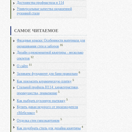
Достоинства профнастила н 114
Универсальные качества окрашенной
рулонной стали
САМОЕ ЧИТАЕМОЕ
Фасадные краски: Особенности материала для
16
окрашивания стен и заборов
Дизайн однокомнатной квартиры - несколько
12
секретов
11
О сайте
6
Заливаем фундамент для бани правильно
5
Как покрасить керамическую плитку
Стальной профиль Н114: характеристики,
5
преимущества, применение
5
Как выбрать кухонную вытяжку
Купить диван недорого от производителя
5
«Мебелико»
5
Отделка стен гипсокартоном
4
Как подобрать стиль для дизайна квартиры