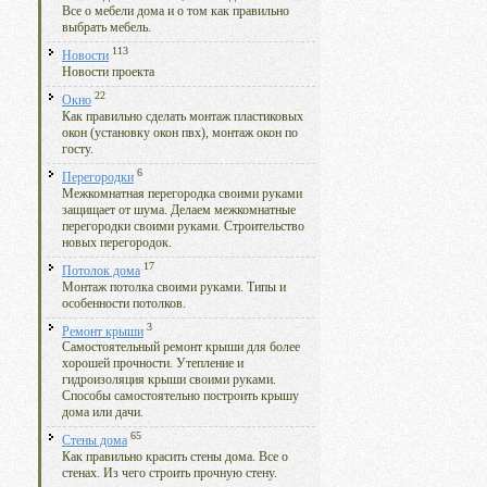
Все о мебели дома и о том как правильно
выбрать мебель.
113
Новости
Новости проекта
22
Окно
Как правильно сделать монтаж пластиковых
окон (установку окон пвх), монтаж окон по
госту.
6
Перегородки
Межкомнатная перегородка своими руками
защищает от шума. Делаем межкомнатные
перегородки своими руками. Строительство
новых перегородок.
17
Потолок дома
Монтаж потолка своими руками. Типы и
особенности потолков.
3
Ремонт крыши
Самостоятельный ремонт крыши для более
хорошей прочности. Утепление и
гидроизоляция крыши своими руками.
Способы самостоятельно построить крышу
дома или дачи.
65
Стены дома
Как правильно красить стены дома. Все о
стенах. Из чего строить прочную стену.