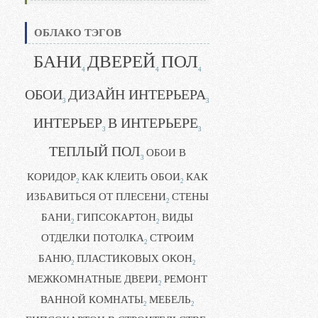
ОБЛАКО ТЭГОВ
БАНИ
ДВЕРЕЙ
ПОЛ
4
4
4
ОБОИ
ДИЗАЙН ИНТЕРЬЕРА
3
3
ИНТЕРЬЕР
В ИНТЕРЬЕРЕ
3
3
ТЕПЛЫЙ ПОЛ
ОБОИ В
3
КОРИДОР
КАК КЛЕИТЬ ОБОИ
КАК
2
2
ИЗБАВИТЬСЯ ОТ ПЛЕСЕНИ
СТЕНЫ
2
БАНИ
ГИПСОКАРТОН
ВИДЫ
2
2
ОТДЕЛКИ ПОТОЛКА
СТРОИМ
2
БАНЮ
ПЛАСТИКОВЫХ ОКОН
2
2
МЕЖКОМНАТНЫЕ ДВЕРИ
РЕМОНТ
2
ВАННОЙ КОМНАТЫ
МЕБЕЛЬ
2
2