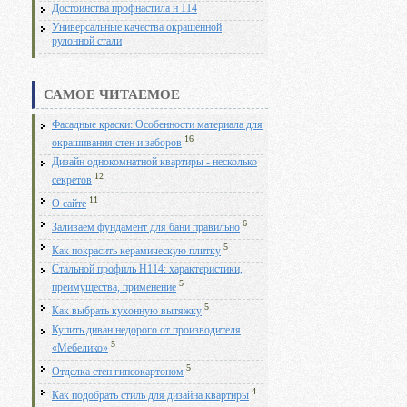
Достоинства профнастила н 114
Универсальные качества окрашенной
рулонной стали
САМОЕ ЧИТАЕМОЕ
Фасадные краски: Особенности материала для
16
окрашивания стен и заборов
Дизайн однокомнатной квартиры - несколько
12
секретов
11
О сайте
6
Заливаем фундамент для бани правильно
5
Как покрасить керамическую плитку
Стальной профиль Н114: характеристики,
5
преимущества, применение
5
Как выбрать кухонную вытяжку
Купить диван недорого от производителя
5
«Мебелико»
5
Отделка стен гипсокартоном
4
Как подобрать стиль для дизайна квартиры