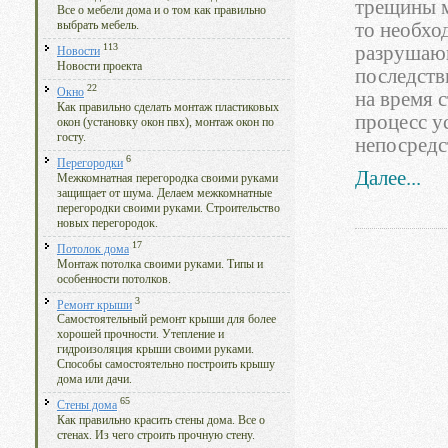
трещины м
Все о мебели дома и о том как правильно
то необхо
выбрать мебель.
113
разрушающ
Новости
Новости проекта
последств
22
Окно
на время 
Как правильно сделать монтаж пластиковых
процесс у
окон (установку окон пвх), монтаж окон по
госту.
непосредс
6
Перегородки
Далее...
Межкомнатная перегородка своими руками
защищает от шума. Делаем межкомнатные
перегородки своими руками. Строительство
новых перегородок.
17
Потолок дома
Монтаж потолка своими руками. Типы и
особенности потолков.
3
Ремонт крыши
Самостоятельный ремонт крыши для более
хорошей прочности. Утепление и
гидроизоляция крыши своими руками.
Способы самостоятельно построить крышу
дома или дачи.
65
Стены дома
Как правильно красить стены дома. Все о
стенах. Из чего строить прочную стену.