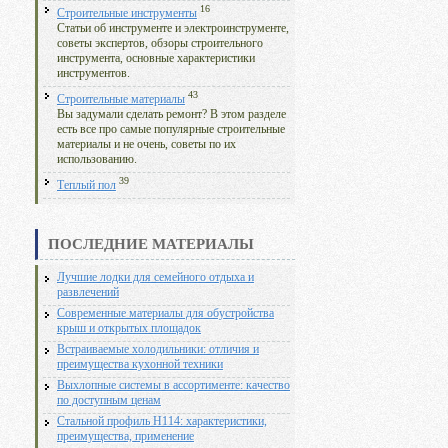
16
Строительные инструменты
Статьи об инструменте и электроинструменте,
советы экспертов, обзоры строительного
инструмента, основные характеристики
инструментов.
43
Строительные материалы
Вы задумали сделать ремонт? В этом разделе
есть все про самые популярные строительные
материалы и не очень, советы по их
использованию.
39
Теплый пол
ПОСЛЕДНИЕ МАТЕРИАЛЫ
Лучшие лодки для семейного отдыха и
развлечений
Современные материалы для обустройства
крыш и открытых площадок
Встраиваемые холодильники: отличия и
преимущества кухонной техники
Выхлопные системы в ассортименте: качество
по доступным ценам
Стальной профиль Н114: характеристики,
преимущества, применение