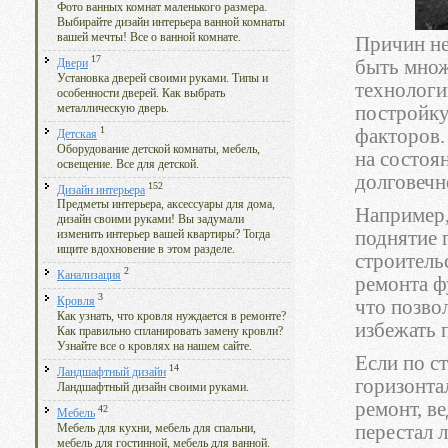
Фото ванных комнат маленького размера.
Выбирайте дизайн интерьера ванной комнаты
вашей мечты! Все о ванной комнате.
Причин н
17
быть множ
Двери
Установка дверей своими руками. Типы и
технологи
особенности дверей. Как выбрать
металлическую дверь.
постройку
1
факторов.
Детская
Оборудование детской комнаты, мебель,
на состоя
освещение. Все для детской.
долговечн
152
Дизайн интерьера
Предметы интерьера, аксессуары для дома,
Например,
дизайн своими руками! Вы задумали
поднятие 
изменить интерьер вашей квартиры? Тогда
ищите вдохновение в этом разделе.
строитель
2
Канализация
ремонта ф
3
Кровля
что позво
Как узнать, что кровля нуждается в ремонте?
избежать 
Как правильно спланировать замену кровли?
Узнайте все о кровлях на нашем сайте.
Если по с
14
Ландшафтный дизайн
горизонта
Ландшафтный дизайн своими руками.
ремонт, в
42
Мебель
перестал 
Мебель для кухни, мебель для спальни,
мебель для гостинной, мебель для ванной.