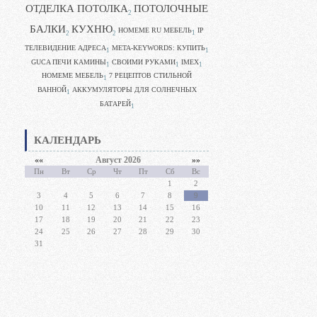
ОТДЕЛКА ПОТОЛКА
ПОТОЛОЧНЫЕ
2
БАЛКИ
КУХНЮ
HOMEME RU МЕБЕЛЬ
IP
1
2
2
ТЕЛЕВИДЕНИЕ АДРЕСА
META-KEYWORDS: КУПИТЬ
1
1
GUCA ПЕЧИ КАМИНЫ
CВОИМИ РУКАМИ
IMEX
1
1
1
HOMEME МЕБЕЛЬ
7 РЕЦЕПТОВ СТИЛЬНОЙ
1
ВАННОЙ
АККУМУЛЯТОРЫ ДЛЯ СОЛНЕЧНЫХ
1
БАТАРЕЙ
1
КАЛЕНДАРЬ
««
Август 2026
»»
Пн
Вт
Ср
Чт
Пт
Сб
Вс
1
2
3
4
5
6
7
8
9
10
11
12
13
14
15
16
17
18
19
20
21
22
23
24
25
26
27
28
29
30
31