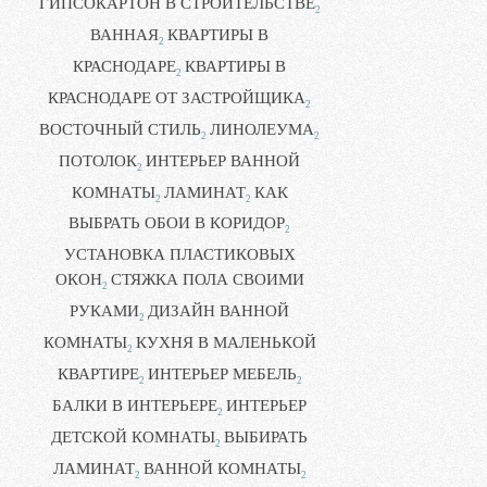
ГИПСОКАРТОН В СТРОИТЕЛЬСТВЕ
2
ВАННАЯ
КВАРТИРЫ В
2
КРАСНОДАРЕ
КВАРТИРЫ В
2
КРАСНОДАРЕ ОТ ЗАСТРОЙЩИКА
2
ВОСТОЧНЫЙ СТИЛЬ
ЛИНОЛЕУМА
2
2
ПОТОЛОК
ИНТЕРЬЕР ВАННОЙ
2
КОМНАТЫ
ЛАМИНАТ
КАК
2
2
ВЫБРАТЬ ОБОИ В КОРИДОР
2
УСТАНОВКА ПЛАСТИКОВЫХ
ОКОН
СТЯЖКА ПОЛА СВОИМИ
2
РУКАМИ
ДИЗАЙН ВАННОЙ
2
КОМНАТЫ
КУХНЯ В МАЛЕНЬКОЙ
2
КВАРТИРЕ
ИНТЕРЬЕР МЕБЕЛЬ
2
2
БАЛКИ В ИНТЕРЬЕРЕ
ИНТЕРЬЕР
2
ДЕТСКОЙ КОМНАТЫ
ВЫБИРАТЬ
2
ЛАМИНАТ
ВАННОЙ КОМНАТЫ
2
2