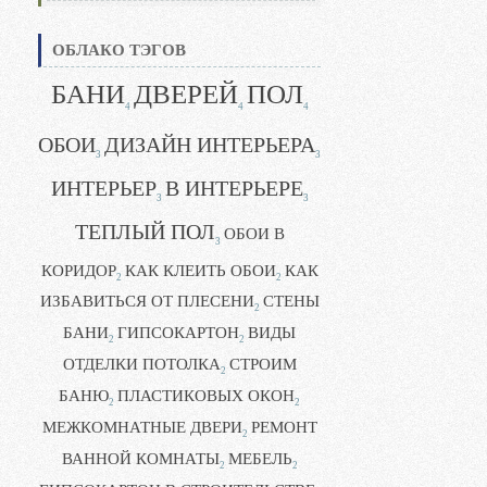
ОБЛАКО ТЭГОВ
БАНИ
ДВЕРЕЙ
ПОЛ
4
4
4
ОБОИ
ДИЗАЙН ИНТЕРЬЕРА
3
3
ИНТЕРЬЕР
В ИНТЕРЬЕРЕ
3
3
ТЕПЛЫЙ ПОЛ
ОБОИ В
3
КОРИДОР
КАК КЛЕИТЬ ОБОИ
КАК
2
2
ИЗБАВИТЬСЯ ОТ ПЛЕСЕНИ
СТЕНЫ
2
БАНИ
ГИПСОКАРТОН
ВИДЫ
2
2
ОТДЕЛКИ ПОТОЛКА
СТРОИМ
2
БАНЮ
ПЛАСТИКОВЫХ ОКОН
2
2
МЕЖКОМНАТНЫЕ ДВЕРИ
РЕМОНТ
2
ВАННОЙ КОМНАТЫ
МЕБЕЛЬ
2
2