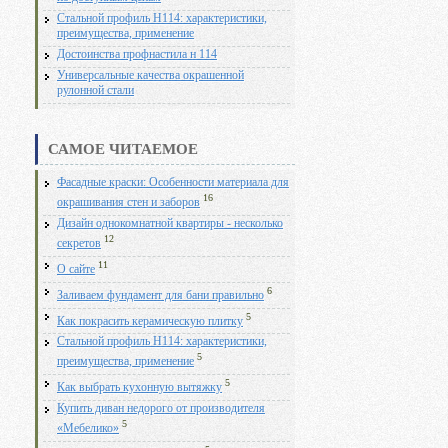
Стальной профиль Н114: характеристики,
преимущества, применение
Достоинства профнастила н 114
Универсальные качества окрашенной
рулонной стали
САМОЕ ЧИТАЕМОЕ
Фасадные краски: Особенности материала для
16
окрашивания стен и заборов
Дизайн однокомнатной квартиры - несколько
12
секретов
11
О сайте
6
Заливаем фундамент для бани правильно
5
Как покрасить керамическую плитку
Стальной профиль Н114: характеристики,
5
преимущества, применение
5
Как выбрать кухонную вытяжку
Купить диван недорого от производителя
5
«Мебелико»