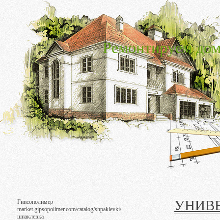
Ремонтируем дом
УНИВ
Гипсополимер
market.gipsopolimer.com/catalog/shpaklevki/
шпаклевка