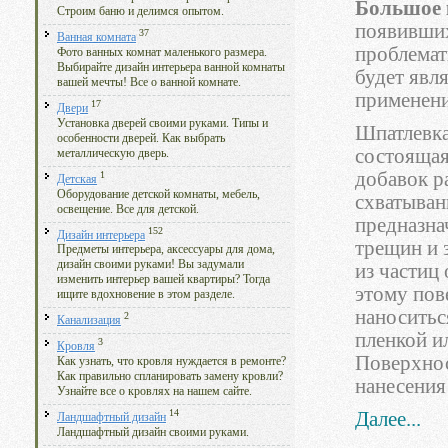
Большое 
Строим баню и делимся опытом.
появивших
37
Ванная комната
проблемат
Фото ванных комнат маленького размера.
Выбирайте дизайн интерьера ванной комнаты
будет явл
вашей мечты! Все о ванной комнате.
применени
17
Двери
Установка дверей своими руками. Типы и
Шпатлевка
особенности дверей. Как выбрать
состоящая
металлическую дверь.
добавок р
1
Детская
Оборудование детской комнаты, мебель,
схватыван
освещение. Все для детской.
предназна
152
Дизайн интерьера
трещин и 
Предметы интерьера, аксессуары для дома,
дизайн своими руками! Вы задумали
из частиц
изменить интерьер вашей квартиры? Тогда
этому пов
ищите вдохновение в этом разделе.
наноситьс
2
Канализация
пленкой и
3
Кровля
Поверхнос
Как узнать, что кровля нуждается в ремонте?
Как правильно спланировать замену кровли?
нанесения
Узнайте все о кровлях на нашем сайте.
14
Далее...
Ландшафтный дизайн
Ландшафтный дизайн своими руками.