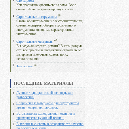
Стены дома
Как правильно красить стены дома. Все о
стенах. Из чего строить прочную стену.
16
Строительные инструменты
Статьи об инструменте и электроинструменте,
советы экспертов, обзоры строительного
инструмента, основные характеристики
инструментов.
43
Строительные материалы
Вы задумали сделать ремонт? В этом разделе
есть все про самые популярные строительные
материалы и не очень, советы по их
использованию.
39
Теплый пол
ПОСЛЕДНИЕ МАТЕРИАЛЫ
Лучшие лодки для семейного отдыха и
развлечений
Современные материалы для обустройства
крыш и открытых площадок
Встраиваемые холодильники: отличия и
преимущества кухонной техники
Выхлопные системы в ассортименте: качество
по доступным ценам