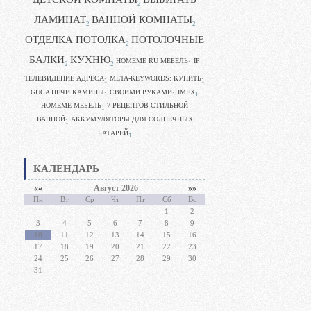
2
ЛАМИНАТ
ВАННОЙ КОМНАТЫ
2
2
ОТДЕЛКА ПОТОЛКА
ПОТОЛОЧНЫЕ
2
БАЛКИ
КУХНЮ
HOMEME RU МЕБЕЛЬ
IP
1
2
2
ТЕЛЕВИДЕНИЕ АДРЕСА
META-KEYWORDS: КУПИТЬ
1
1
GUCA ПЕЧИ КАМИНЫ
CВОИМИ РУКАМИ
IMEX
1
1
1
HOMEME МЕБЕЛЬ
7 РЕЦЕПТОВ СТИЛЬНОЙ
1
ВАННОЙ
АККУМУЛЯТОРЫ ДЛЯ СОЛНЕЧНЫХ
1
БАТАРЕЙ
1
КАЛЕНДАРЬ
««
Август 2026
»»
Пн
Вт
Ср
Чт
Пт
Сб
Вс
1
2
3
4
5
6
7
8
9
10
11
12
13
14
15
16
17
18
19
20
21
22
23
24
25
26
27
28
29
30
31