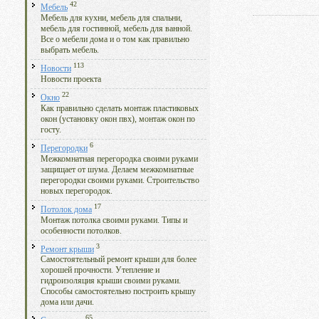
42
Мебель
Мебель для кухни, мебель для спальни,
мебель для гостинной, мебель для ванной.
Все о мебели дома и о том как правильно
выбрать мебель.
113
Новости
Новости проекта
22
Окно
Как правильно сделать монтаж пластиковых
окон (установку окон пвх), монтаж окон по
госту.
6
Перегородки
Межкомнатная перегородка своими руками
защищает от шума. Делаем межкомнатные
перегородки своими руками. Строительство
новых перегородок.
17
Потолок дома
Монтаж потолка своими руками. Типы и
особенности потолков.
3
Ремонт крыши
Самостоятельный ремонт крыши для более
хорошей прочности. Утепление и
гидроизоляция крыши своими руками.
Способы самостоятельно построить крышу
дома или дачи.
65