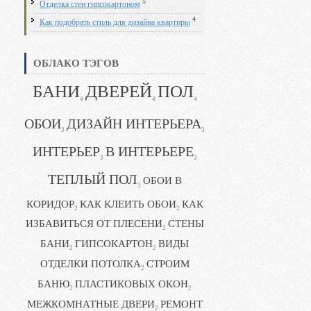
5
Отделка стен гипсокартоном
4
Как подобрать стиль для дизайна квартиры
ОБЛАКО ТЭГОВ
БАНИ
ДВЕРЕЙ
ПОЛ
4
4
4
ОБОИ
ДИЗАЙН ИНТЕРЬЕРА
3
3
ИНТЕРЬЕР
В ИНТЕРЬЕРЕ
3
3
ТЕПЛЫЙ ПОЛ
ОБОИ В
3
КОРИДОР
КАК КЛЕИТЬ ОБОИ
КАК
2
2
ИЗБАВИТЬСЯ ОТ ПЛЕСЕНИ
СТЕНЫ
2
БАНИ
ГИПСОКАРТОН
ВИДЫ
2
2
ОТДЕЛКИ ПОТОЛКА
СТРОИМ
2
БАНЮ
ПЛАСТИКОВЫХ ОКОН
2
2
МЕЖКОМНАТНЫЕ ДВЕРИ
РЕМОНТ
2