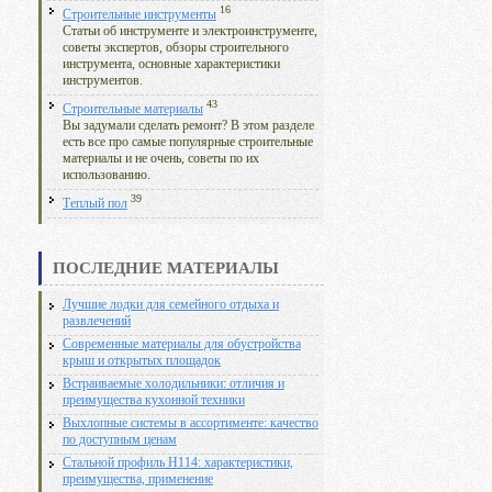
16
Строительные инструменты
Статьи об инструменте и электроинструменте,
советы экспертов, обзоры строительного
инструмента, основные характеристики
инструментов.
43
Строительные материалы
Вы задумали сделать ремонт? В этом разделе
есть все про самые популярные строительные
материалы и не очень, советы по их
использованию.
39
Теплый пол
ПОСЛЕДНИЕ МАТЕРИАЛЫ
Лучшие лодки для семейного отдыха и
развлечений
Современные материалы для обустройства
крыш и открытых площадок
Встраиваемые холодильники: отличия и
преимущества кухонной техники
Выхлопные системы в ассортименте: качество
по доступным ценам
Стальной профиль Н114: характеристики,
преимущества, применение