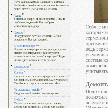
Фото ванных комнат маленького размера.
Выбирайте дизайн интерьера ванной комнаты
вашей мечты! Все о ванной комнате.
17
Двери
Установка дверей своими руками. Типы и
особенности дверей. Как выбрать
Сейчас мн
металлическую дверь.
которых и
1
Детская
Оборудование детской комнаты, мебель,
герметичн
освещение. Все для детской.
преимущес
152
Дизайн интерьера
ведь герм
Предметы интерьера, аксессуары для дома,
дизайн своими руками! Вы задумали
увеличива
изменить интерьер вашей квартиры? Тогда
системе к
ищите вдохновение в этом разделе.
помещение
2
Канализация
учитывать
3
Кровля
Как узнать, что кровля нуждается в ремонте?
Как правильно спланировать замену кровли?
Демонт
Узнайте все о кровлях на нашем сайте.
14
Ландшафтный дизайн
Подготовь
Ландшафтный дизайн своими руками.
полиэтиле
42
Мебель
возможнос
Мебель для кухни, мебель для спальни,
мебель для гостинной, мебель для ванной.