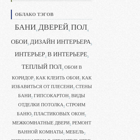
ОБЛАКО ТЭГОВ
БАНИ
ДВЕРЕЙ
ПОЛ
4
4
4
ОБОИ
ДИЗАЙН ИНТЕРЬЕРА
3
3
ИНТЕРЬЕР
В ИНТЕРЬЕРЕ
3
3
ТЕПЛЫЙ ПОЛ
ОБОИ В
3
КОРИДОР
КАК КЛЕИТЬ ОБОИ
КАК
2
2
ИЗБАВИТЬСЯ ОТ ПЛЕСЕНИ
СТЕНЫ
2
БАНИ
ГИПСОКАРТОН
ВИДЫ
2
2
ОТДЕЛКИ ПОТОЛКА
СТРОИМ
2
БАНЮ
ПЛАСТИКОВЫХ ОКОН
2
2
МЕЖКОМНАТНЫЕ ДВЕРИ
РЕМОНТ
2
ВАННОЙ КОМНАТЫ
МЕБЕЛЬ
2
2