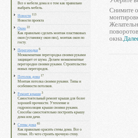
Уберите в
Все о мебели дома и о том как правильно
выбрать мебель.
Снимите о
113
Новости
монтировк
Новости проекта
Желательн
22
Окно
поворотов
Как правильно сделать монтаж пластиковых
окна.
Далее
окон (установку окон пвх), монтаж окон по
госту.
6
Перегородки
Межкомнатная перегородка своими руками
защищает от шума. Делаем межкомнатные
перегородки своими руками. Строительство
новых перегородок.
17
Потолок дома
Монтаж потолка своими руками. Типы и
особенности потолков.
3
Ремонт крыши
Самостоятельный ремонт крыши для более
хорошей прочности. Утепление и
гидроизоляция крыши своими руками.
Способы самостоятельно построить крышу
дома или дачи.
65
Стены дома
Как правильно красить стены дома. Все о
стенах. Из чего строить прочную стену.