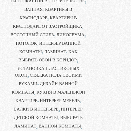
ГИПСОКАРТОН В СТРОИТЕЛЬСТВЕ
2
ВАННАЯ
КВАРТИРЫ В
2
КРАСНОДАРЕ
КВАРТИРЫ В
2
КРАСНОДАРЕ ОТ ЗАСТРОЙЩИКА
2
ВОСТОЧНЫЙ СТИЛЬ
ЛИНОЛЕУМА
2
2
ПОТОЛОК
ИНТЕРЬЕР ВАННОЙ
2
КОМНАТЫ
ЛАМИНАТ
КАК
2
2
ВЫБРАТЬ ОБОИ В КОРИДОР
2
УСТАНОВКА ПЛАСТИКОВЫХ
ОКОН
СТЯЖКА ПОЛА СВОИМИ
2
РУКАМИ
ДИЗАЙН ВАННОЙ
2
КОМНАТЫ
КУХНЯ В МАЛЕНЬКОЙ
2
КВАРТИРЕ
ИНТЕРЬЕР МЕБЕЛЬ
2
2
БАЛКИ В ИНТЕРЬЕРЕ
ИНТЕРЬЕР
2
ДЕТСКОЙ КОМНАТЫ
ВЫБИРАТЬ
2
ЛАМИНАТ
ВАННОЙ КОМНАТЫ
2
2