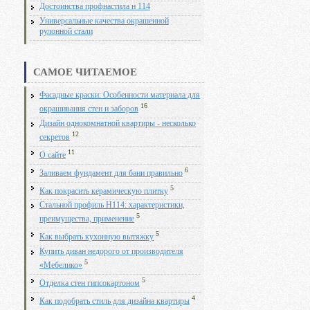
Достоинства профнастила н 114
Универсальные качества окрашенной
рулонной стали
САМОЕ ЧИТАЕМОЕ
Фасадные краски: Особенности материала для
16
окрашивания стен и заборов
Дизайн однокомнатной квартиры - несколько
12
секретов
11
О сайте
6
Заливаем фундамент для бани правильно
5
Как покрасить керамическую плитку
Стальной профиль Н114: характеристики,
5
преимущества, применение
5
Как выбрать кухонную вытяжку
Купить диван недорого от производителя
5
«Мебелико»
5
Отделка стен гипсокартоном
4
Как подобрать стиль для дизайна квартиры