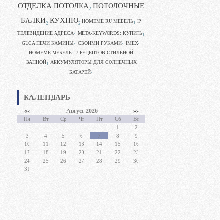
ОТДЕЛКА ПОТОЛКА
ПОТОЛОЧНЫЕ
2
БАЛКИ
КУХНЮ
HOMEME RU МЕБЕЛЬ
IP
1
2
2
ТЕЛЕВИДЕНИЕ АДРЕСА
META-KEYWORDS: КУПИТЬ
1
1
GUCA ПЕЧИ КАМИНЫ
CВОИМИ РУКАМИ
IMEX
1
1
1
HOMEME МЕБЕЛЬ
7 РЕЦЕПТОВ СТИЛЬНОЙ
1
ВАННОЙ
АККУМУЛЯТОРЫ ДЛЯ СОЛНЕЧНЫХ
1
БАТАРЕЙ
1
КАЛЕНДАРЬ
««
Август 2026
»»
Пн
Вт
Ср
Чт
Пт
Сб
Вс
1
2
3
4
5
6
7
8
9
10
11
12
13
14
15
16
17
18
19
20
21
22
23
24
25
26
27
28
29
30
31