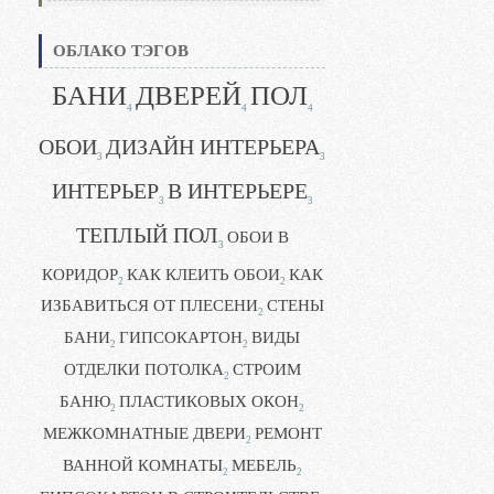
ОБЛАКО ТЭГОВ
БАНИ
ДВЕРЕЙ
ПОЛ
4
4
4
ОБОИ
ДИЗАЙН ИНТЕРЬЕРА
3
3
ИНТЕРЬЕР
В ИНТЕРЬЕРЕ
3
3
ТЕПЛЫЙ ПОЛ
ОБОИ В
3
КОРИДОР
КАК КЛЕИТЬ ОБОИ
КАК
2
2
ИЗБАВИТЬСЯ ОТ ПЛЕСЕНИ
СТЕНЫ
2
БАНИ
ГИПСОКАРТОН
ВИДЫ
2
2
ОТДЕЛКИ ПОТОЛКА
СТРОИМ
2
БАНЮ
ПЛАСТИКОВЫХ ОКОН
2
2
МЕЖКОМНАТНЫЕ ДВЕРИ
РЕМОНТ
2
ВАННОЙ КОМНАТЫ
МЕБЕЛЬ
2
2