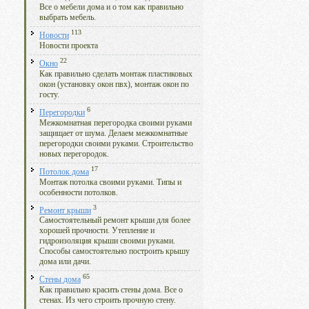
Все о мебели дома и о том как правильно
выбрать мебель.
113
Новости
Новости проекта
22
Окно
Как правильно сделать монтаж пластиковых
окон (установку окон пвх), монтаж окон по
госту.
6
Перегородки
Межкомнатная перегородка своими руками
защищает от шума. Делаем межкомнатные
перегородки своими руками. Строительство
новых перегородок.
17
Потолок дома
Монтаж потолка своими руками. Типы и
особенности потолков.
3
Ремонт крыши
Самостоятельный ремонт крыши для более
хорошей прочности. Утепление и
гидроизоляция крыши своими руками.
Способы самостоятельно построить крышу
дома или дачи.
65
Стены дома
Как правильно красить стены дома. Все о
стенах. Из чего строить прочную стену.