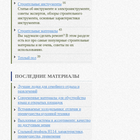
16
Строительные инструменты
Статьи об инструменте и электроинструменте,
советы экспертов, обзоры строительного
инструмента, основные характеристики
инструментов.
43
Строительные материалы
Вы задумали сделать ремонт? В этом разделе
есть все про самые популярные строительные
материалы и не очень, советы по их
использованию.
39
Теплый пол
ПОСЛЕДНИЕ МАТЕРИАЛЫ
Лучшие лодки для семейного отдыха и
развлечений
Современные материалы для обустройства
крыш и открытых площадок
Встраиваемые холодильники: отличия и
преимущества кухонной техники
Выхлопные системы в ассортименте: качество
по доступным ценам
Стальной профиль Н114: характеристики,
преимущества, применение