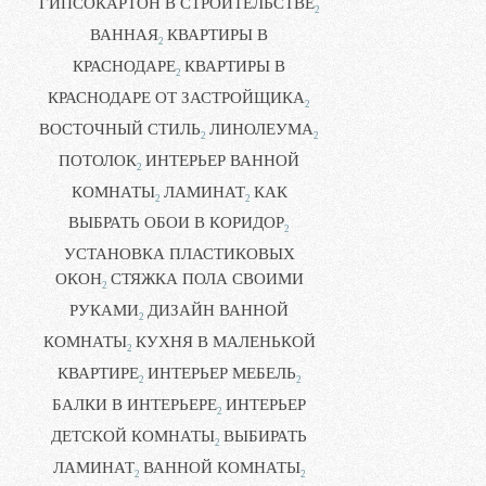
ГИПСОКАРТОН В СТРОИТЕЛЬСТВЕ
2
ВАННАЯ
КВАРТИРЫ В
2
КРАСНОДАРЕ
КВАРТИРЫ В
2
КРАСНОДАРЕ ОТ ЗАСТРОЙЩИКА
2
ВОСТОЧНЫЙ СТИЛЬ
ЛИНОЛЕУМА
2
2
ПОТОЛОК
ИНТЕРЬЕР ВАННОЙ
2
КОМНАТЫ
ЛАМИНАТ
КАК
2
2
ВЫБРАТЬ ОБОИ В КОРИДОР
2
УСТАНОВКА ПЛАСТИКОВЫХ
ОКОН
СТЯЖКА ПОЛА СВОИМИ
2
РУКАМИ
ДИЗАЙН ВАННОЙ
2
КОМНАТЫ
КУХНЯ В МАЛЕНЬКОЙ
2
КВАРТИРЕ
ИНТЕРЬЕР МЕБЕЛЬ
2
2
БАЛКИ В ИНТЕРЬЕРЕ
ИНТЕРЬЕР
2
ДЕТСКОЙ КОМНАТЫ
ВЫБИРАТЬ
2
ЛАМИНАТ
ВАННОЙ КОМНАТЫ
2
2