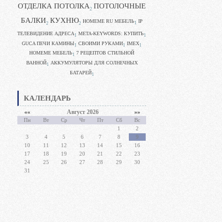
ОТДЕЛКА ПОТОЛКА
ПОТОЛОЧНЫЕ
2
БАЛКИ
КУХНЮ
HOMEME RU МЕБЕЛЬ
IP
1
2
2
ТЕЛЕВИДЕНИЕ АДРЕСА
META-KEYWORDS: КУПИТЬ
1
1
GUCA ПЕЧИ КАМИНЫ
CВОИМИ РУКАМИ
IMEX
1
1
1
HOMEME МЕБЕЛЬ
7 РЕЦЕПТОВ СТИЛЬНОЙ
1
ВАННОЙ
АККУМУЛЯТОРЫ ДЛЯ СОЛНЕЧНЫХ
1
БАТАРЕЙ
1
КАЛЕНДАРЬ
««
Август 2026
»»
Пн
Вт
Ср
Чт
Пт
Сб
Вс
1
2
3
4
5
6
7
8
9
10
11
12
13
14
15
16
17
18
19
20
21
22
23
24
25
26
27
28
29
30
31