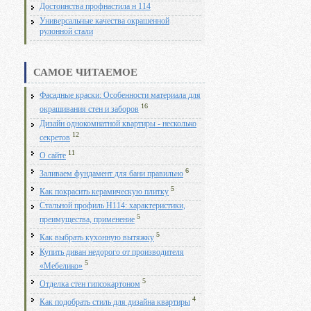
Достоинства профнастила н 114
Универсальные качества окрашенной
рулонной стали
САМОЕ ЧИТАЕМОЕ
Фасадные краски: Особенности материала для
16
окрашивания стен и заборов
Дизайн однокомнатной квартиры - несколько
12
секретов
11
О сайте
6
Заливаем фундамент для бани правильно
5
Как покрасить керамическую плитку
Стальной профиль Н114: характеристики,
5
преимущества, применение
5
Как выбрать кухонную вытяжку
Купить диван недорого от производителя
5
«Мебелико»
5
Отделка стен гипсокартоном
4
Как подобрать стиль для дизайна квартиры