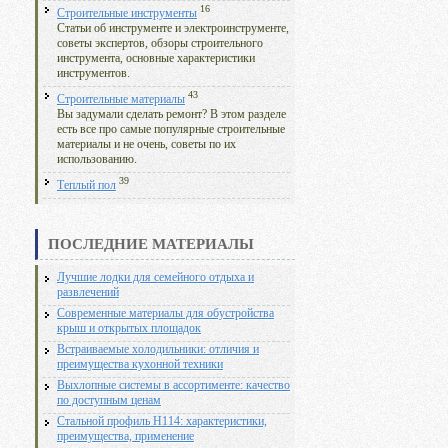
16
Строительные инструменты
Статьи об инструменте и электроинструменте,
советы экспертов, обзоры строительного
инструмента, основные характеристики
инструментов.
43
Строительные материалы
Вы задумали сделать ремонт? В этом разделе
есть все про самые популярные строительные
материалы и не очень, советы по их
использованию.
39
Теплый пол
ПОСЛЕДНИЕ МАТЕРИАЛЫ
Лучшие лодки для семейного отдыха и
развлечений
Современные материалы для обустройства
крыш и открытых площадок
Встраиваемые холодильники: отличия и
преимущества кухонной техники
Выхлопные системы в ассортименте: качество
по доступным ценам
Стальной профиль Н114: характеристики,
преимущества, применение