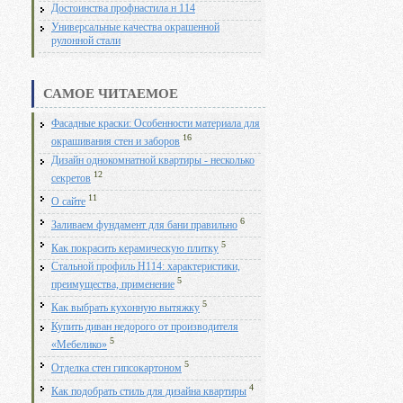
Достоинства профнастила н 114
Универсальные качества окрашенной
рулонной стали
САМОЕ ЧИТАЕМОЕ
Фасадные краски: Особенности материала для
16
окрашивания стен и заборов
Дизайн однокомнатной квартиры - несколько
12
секретов
11
О сайте
6
Заливаем фундамент для бани правильно
5
Как покрасить керамическую плитку
Стальной профиль Н114: характеристики,
5
преимущества, применение
5
Как выбрать кухонную вытяжку
Купить диван недорого от производителя
5
«Мебелико»
5
Отделка стен гипсокартоном
4
Как подобрать стиль для дизайна квартиры