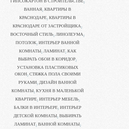
ГИПСОКАРТОН В СТРОИТЕЛЬСТВЕ
2
ВАННАЯ
КВАРТИРЫ В
2
КРАСНОДАРЕ
КВАРТИРЫ В
2
КРАСНОДАРЕ ОТ ЗАСТРОЙЩИКА
2
ВОСТОЧНЫЙ СТИЛЬ
ЛИНОЛЕУМА
2
2
ПОТОЛОК
ИНТЕРЬЕР ВАННОЙ
2
КОМНАТЫ
ЛАМИНАТ
КАК
2
2
ВЫБРАТЬ ОБОИ В КОРИДОР
2
УСТАНОВКА ПЛАСТИКОВЫХ
ОКОН
СТЯЖКА ПОЛА СВОИМИ
2
РУКАМИ
ДИЗАЙН ВАННОЙ
2
КОМНАТЫ
КУХНЯ В МАЛЕНЬКОЙ
2
КВАРТИРЕ
ИНТЕРЬЕР МЕБЕЛЬ
2
2
БАЛКИ В ИНТЕРЬЕРЕ
ИНТЕРЬЕР
2
ДЕТСКОЙ КОМНАТЫ
ВЫБИРАТЬ
2
ЛАМИНАТ
ВАННОЙ КОМНАТЫ
2
2