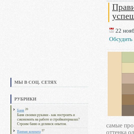
Прави
успеш
22 нояб
Обсудить
МЫ В СОЦ. СЕТЯХ
РУБРИКИ
20
Баня
Баня своими руками - как построить и
сэкономить на работе и стройматериалах?
Строим баню и делимся опытом.
самые про
37
оттенка о
Ванная комната