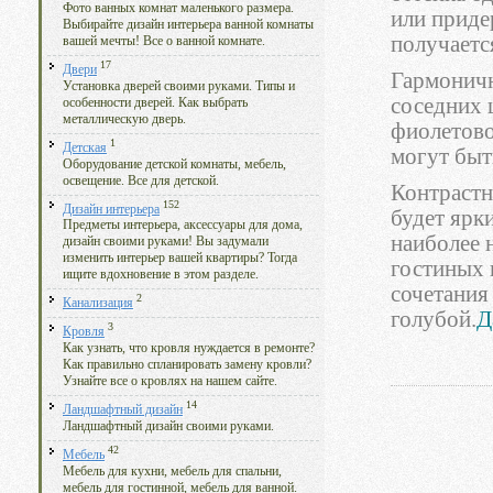
Фото ванных комнат маленького размера.
или приде
Выбирайте дизайн интерьера ванной комнаты
получаетс
вашей мечты! Все о ванной комнате.
17
Двери
Гармоничн
Установка дверей своими руками. Типы и
соседних 
особенности дверей. Как выбрать
металлическую дверь.
фиолетово
1
Детская
могут быт
Оборудование детской комнаты, мебель,
освещение. Все для детской.
Контрастн
152
Дизайн интерьера
будет ярк
Предметы интерьера, аксессуары для дома,
наиболее 
дизайн своими руками! Вы задумали
изменить интерьер вашей квартиры? Тогда
гостиных 
ищите вдохновение в этом разделе.
сочетания
2
Канализация
голубой.
Д
3
Кровля
Как узнать, что кровля нуждается в ремонте?
Как правильно спланировать замену кровли?
Узнайте все о кровлях на нашем сайте.
14
Ландшафтный дизайн
Ландшафтный дизайн своими руками.
42
Мебель
Мебель для кухни, мебель для спальни,
мебель для гостинной, мебель для ванной.