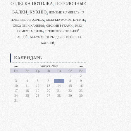
ОТДЕЛКА ПОТОЛКА
ПОТОЛОЧНЫЕ
2
БАЛКИ
КУХНЮ
HOMEME RU МЕБЕЛЬ
IP
1
2
2
ТЕЛЕВИДЕНИЕ АДРЕСА
META-KEYWORDS: КУПИТЬ
1
1
GUCA ПЕЧИ КАМИНЫ
CВОИМИ РУКАМИ
IMEX
1
1
1
HOMEME МЕБЕЛЬ
7 РЕЦЕПТОВ СТИЛЬНОЙ
1
ВАННОЙ
АККУМУЛЯТОРЫ ДЛЯ СОЛНЕЧНЫХ
1
БАТАРЕЙ
1
КАЛЕНДАРЬ
««
Август 2026
»»
Пн
Вт
Ср
Чт
Пт
Сб
Вс
1
2
3
4
5
6
7
8
9
10
11
12
13
14
15
16
17
18
19
20
21
22
23
24
25
26
27
28
29
30
31