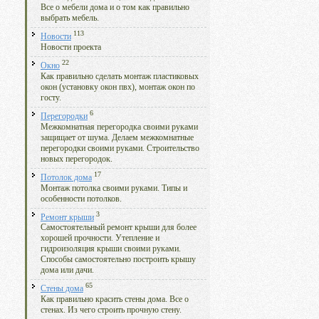
Все о мебели дома и о том как правильно
выбрать мебель.
113
Новости
Новости проекта
22
Окно
Как правильно сделать монтаж пластиковых
окон (установку окон пвх), монтаж окон по
госту.
6
Перегородки
Межкомнатная перегородка своими руками
защищает от шума. Делаем межкомнатные
перегородки своими руками. Строительство
новых перегородок.
17
Потолок дома
Монтаж потолка своими руками. Типы и
особенности потолков.
3
Ремонт крыши
Самостоятельный ремонт крыши для более
хорошей прочности. Утепление и
гидроизоляция крыши своими руками.
Способы самостоятельно построить крышу
дома или дачи.
65
Стены дома
Как правильно красить стены дома. Все о
стенах. Из чего строить прочную стену.