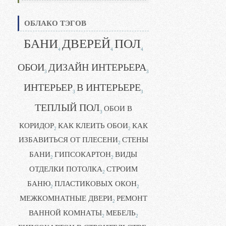
ОБЛАКО ТЭГОВ
БАНИ
ДВЕРЕЙ
ПОЛ
4
4
4
ОБОИ
ДИЗАЙН ИНТЕРЬЕРА
3
3
ИНТЕРЬЕР
В ИНТЕРЬЕРЕ
3
3
ТЕПЛЫЙ ПОЛ
ОБОИ В
3
КОРИДОР
КАК КЛЕИТЬ ОБОИ
КАК
2
2
ИЗБАВИТЬСЯ ОТ ПЛЕСЕНИ
СТЕНЫ
2
БАНИ
ГИПСОКАРТОН
ВИДЫ
2
2
ОТДЕЛКИ ПОТОЛКА
СТРОИМ
2
БАНЮ
ПЛАСТИКОВЫХ ОКОН
2
2
МЕЖКОМНАТНЫЕ ДВЕРИ
РЕМОНТ
2
ВАННОЙ КОМНАТЫ
МЕБЕЛЬ
2
2