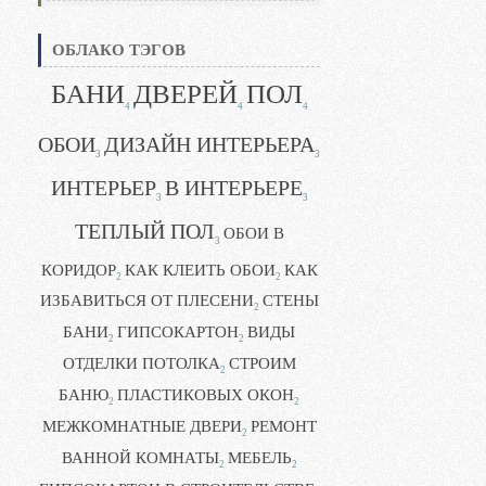
ОБЛАКО ТЭГОВ
БАНИ
ДВЕРЕЙ
ПОЛ
4
4
4
ОБОИ
ДИЗАЙН ИНТЕРЬЕРА
3
3
ИНТЕРЬЕР
В ИНТЕРЬЕРЕ
3
3
ТЕПЛЫЙ ПОЛ
ОБОИ В
3
КОРИДОР
КАК КЛЕИТЬ ОБОИ
КАК
2
2
ИЗБАВИТЬСЯ ОТ ПЛЕСЕНИ
СТЕНЫ
2
БАНИ
ГИПСОКАРТОН
ВИДЫ
2
2
ОТДЕЛКИ ПОТОЛКА
СТРОИМ
2
БАНЮ
ПЛАСТИКОВЫХ ОКОН
2
2
МЕЖКОМНАТНЫЕ ДВЕРИ
РЕМОНТ
2
ВАННОЙ КОМНАТЫ
МЕБЕЛЬ
2
2