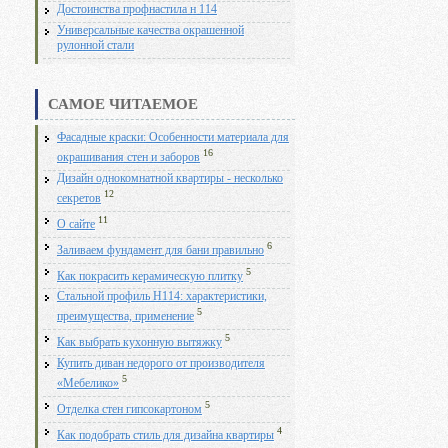
Достоинства профнастила н 114
Универсальные качества окрашенной
рулонной стали
САМОЕ ЧИТАЕМОЕ
Фасадные краски: Особенности материала для
16
окрашивания стен и заборов
Дизайн однокомнатной квартиры - несколько
12
секретов
11
О сайте
6
Заливаем фундамент для бани правильно
5
Как покрасить керамическую плитку
Стальной профиль Н114: характеристики,
5
преимущества, применение
5
Как выбрать кухонную вытяжку
Купить диван недорого от производителя
5
«Мебелико»
5
Отделка стен гипсокартоном
4
Как подобрать стиль для дизайна квартиры