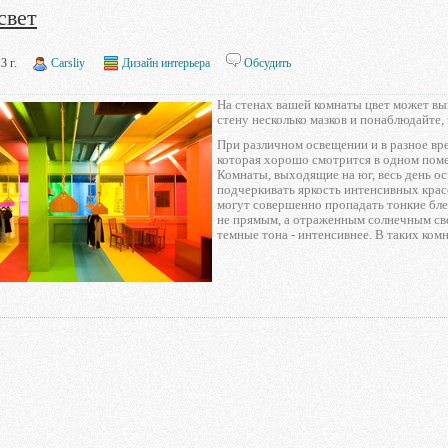
свет
3 г.
Carsliy
Дизайн интерьера
Обсудить
На стенах вашей комнаты цвет может выгл
стену несколько мазков и понаблюдайте,
При различном освещении и в разное вре
которая хорошо смотрится в одном пом
Комнаты, выходящие на юг, весь день 
подчеркивать яркость интенсивных крас
могут совершенно пропадать тонкие бле
не прямым, а отраженным солнечным све
темные тона - интенсивнее. В таких ком