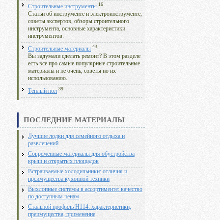
16
Строительные инструменты
Статьи об инструменте и электроинструменте,
советы экспертов, обзоры строительного
инструмента, основные характеристики
инструментов.
43
Строительные материалы
Вы задумали сделать ремонт? В этом разделе
есть все про самые популярные строительные
материалы и не очень, советы по их
использованию.
39
Теплый пол
ПОСЛЕДНИЕ МАТЕРИАЛЫ
Лучшие лодки для семейного отдыха и
развлечений
Современные материалы для обустройства
крыш и открытых площадок
Встраиваемые холодильники: отличия и
преимущества кухонной техники
Выхлопные системы в ассортименте: качество
по доступным ценам
Стальной профиль Н114: характеристики,
преимущества, применение