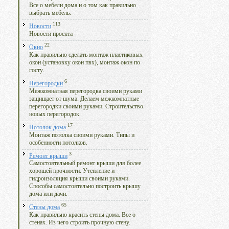
Все о мебели дома и о том как правильно
выбрать мебель.
113
Новости
Новости проекта
22
Окно
Как правильно сделать монтаж пластиковых
окон (установку окон пвх), монтаж окон по
госту.
6
Перегородки
Межкомнатная перегородка своими руками
защищает от шума. Делаем межкомнатные
перегородки своими руками. Строительство
новых перегородок.
17
Потолок дома
Монтаж потолка своими руками. Типы и
особенности потолков.
3
Ремонт крыши
Самостоятельный ремонт крыши для более
хорошей прочности. Утепление и
гидроизоляция крыши своими руками.
Способы самостоятельно построить крышу
дома или дачи.
65
Стены дома
Как правильно красить стены дома. Все о
стенах. Из чего строить прочную стену.