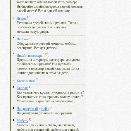
Фото ванных комнат маленького размера.
Выбирайте дизайн интерьера ванной комнаты
вашей мечты! Все о ванной комнате.
17
Двери
Установка дверей своими руками. Типы и
особенности дверей. Как выбрать
металлическую дверь.
1
Детская
Оборудование детской комнаты, мебель,
освещение. Все для детской.
152
Дизайн интерьера
Предметы интерьера, аксессуары для дома,
дизайн своими руками! Вы задумали
изменить интерьер вашей квартиры? Тогда
ищите вдохновение в этом разделе.
2
Канализация
3
Кровля
Как узнать, что кровля нуждается в ремонте?
Как правильно спланировать замену кровли?
Узнайте все о кровлях на нашем сайте.
14
Ландшафтный дизайн
Ландшафтный дизайн своими руками.
42
Мебель
Мебель для кухни, мебель для спальни,
мебель для гостинной, мебель для ванной.