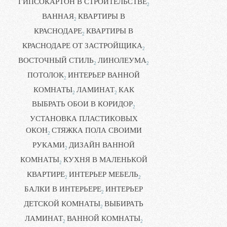
ГИПСОКАРТОН В СТРОИТЕЛЬСТВЕ
2
ВАННАЯ
КВАРТИРЫ В
2
КРАСНОДАРЕ
КВАРТИРЫ В
2
КРАСНОДАРЕ ОТ ЗАСТРОЙЩИКА
2
ВОСТОЧНЫЙ СТИЛЬ
ЛИНОЛЕУМА
2
2
ПОТОЛОК
ИНТЕРЬЕР ВАННОЙ
2
КОМНАТЫ
ЛАМИНАТ
КАК
2
2
ВЫБРАТЬ ОБОИ В КОРИДОР
2
УСТАНОВКА ПЛАСТИКОВЫХ
ОКОН
СТЯЖКА ПОЛА СВОИМИ
2
РУКАМИ
ДИЗАЙН ВАННОЙ
2
КОМНАТЫ
КУХНЯ В МАЛЕНЬКОЙ
2
КВАРТИРЕ
ИНТЕРЬЕР МЕБЕЛЬ
2
2
БАЛКИ В ИНТЕРЬЕРЕ
ИНТЕРЬЕР
2
ДЕТСКОЙ КОМНАТЫ
ВЫБИРАТЬ
2
ЛАМИНАТ
ВАННОЙ КОМНАТЫ
2
2