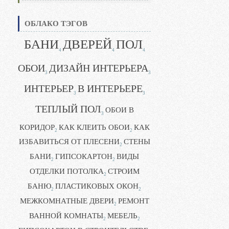
ОБЛАКО ТЭГОВ
БАНИ
ДВЕРЕЙ
ПОЛ
4
4
4
ОБОИ
ДИЗАЙН ИНТЕРЬЕРА
3
3
ИНТЕРЬЕР
В ИНТЕРЬЕРЕ
3
3
ТЕПЛЫЙ ПОЛ
ОБОИ В
3
КОРИДОР
КАК КЛЕИТЬ ОБОИ
КАК
2
2
ИЗБАВИТЬСЯ ОТ ПЛЕСЕНИ
СТЕНЫ
2
БАНИ
ГИПСОКАРТОН
ВИДЫ
2
2
ОТДЕЛКИ ПОТОЛКА
СТРОИМ
2
БАНЮ
ПЛАСТИКОВЫХ ОКОН
2
2
МЕЖКОМНАТНЫЕ ДВЕРИ
РЕМОНТ
2
ВАННОЙ КОМНАТЫ
МЕБЕЛЬ
2
2