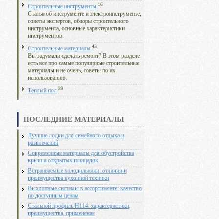
16
Строительные инструменты
Статьи об инструменте и электроинструменте,
советы экспертов, обзоры строительного
инструмента, основные характеристики
инструментов.
43
Строительные материалы
Вы задумали сделать ремонт? В этом разделе
есть все про самые популярные строительные
материалы и не очень, советы по их
использованию.
39
Теплый пол
ПОСЛЕДНИЕ МАТЕРИАЛЫ
Лучшие лодки для семейного отдыха и
развлечений
Современные материалы для обустройства
крыш и открытых площадок
Встраиваемые холодильники: отличия и
преимущества кухонной техники
Выхлопные системы в ассортименте: качество
по доступным ценам
Стальной профиль Н114: характеристики,
преимущества, применение