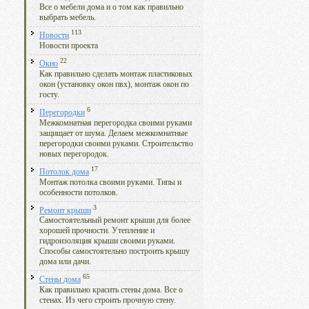
Все о мебели дома и о том как правильно
выбрать мебель.
113
Новости
Новости проекта
22
Окно
Как правильно сделать монтаж пластиковых
окон (установку окон пвх), монтаж окон по
госту.
6
Перегородки
Межкомнатная перегородка своими руками
защищает от шума. Делаем межкомнатные
перегородки своими руками. Строительство
новых перегородок.
17
Потолок дома
Монтаж потолка своими руками. Типы и
особенности потолков.
3
Ремонт крыши
Самостоятельный ремонт крыши для более
хорошей прочности. Утепление и
гидроизоляция крыши своими руками.
Способы самостоятельно построить крышу
дома или дачи.
65
Стены дома
Как правильно красить стены дома. Все о
стенах. Из чего строить прочную стену.