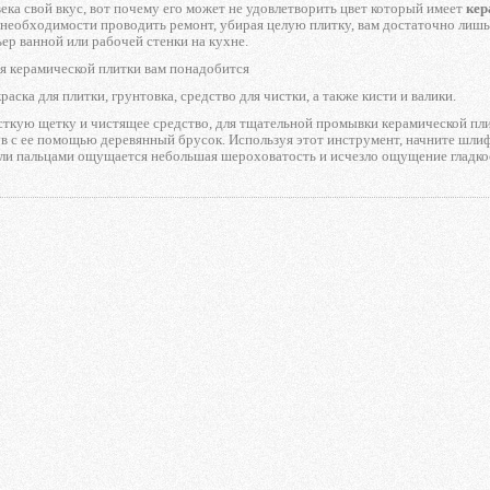
ека свой вкус, вот почему его может не удовлетворить цвет который имеет
кер
 необходимости проводить ремонт, убирая целую плитку, вам достаточно лишь
ер ванной или рабочей стенки на кухне.
я керамической плитки вам понадобится
раска для плитки, грунтовка, средство для чистки, а также кисти и валики.
сткую щетку и чистящее средство, для тщательной промывки керамической пл
в с ее помощью деревянный брусок. Используя этот инструмент, начните шлифо
сли пальцами ощущается небольшая шероховатость и исчезло ощущение гладко