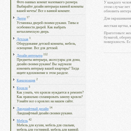
У каждого челов
Фото ванных комнат маленького размера.
этом случае нет
Выбирайте дизайн интерьера ванной комнаты
обновить интерь
вашей мечты! Все о ванной комнате.
17
Для окрашивани
Двери
Установка дверей своими руками. Типы и
жесткая щетка, к
особенности дверей. Как выбрать
металлическую дверь.
Приготовьте же
бумагой, оберну
1
Детская
поверхность. Е
Оборудование детской комнаты, мебель,
освещение. Все для детской.
152
Дизайн интерьера
Предметы интерьера, аксессуары для дома,
дизайн своими руками! Вы задумали
изменить интерьер вашей квартиры? Тогда
ищите вдохновение в этом разделе.
2
Канализация
3
Кровля
Как узнать, что кровля нуждается в ремонте?
Как правильно спланировать замену кровли?
Узнайте все о кровлях на нашем сайте.
14
Ландшафтный дизайн
Ландшафтный дизайн своими руками.
42
Мебель
Мебель для кухни, мебель для спальни,
мебель для гостинной, мебель для ванной.