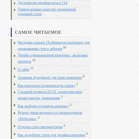
Достоинства профнастила н 114
Универсальные качества окрашенной
рулонной стали
САМОЕ ЧИТАЕМОЕ
Фасадные краски: Особенности материала для
16
окрашивания стен и заборов
Дизайн однокомнатной квартиры - несколько
12
секретов
11
О сайте
6
Заливаем фундамент для бани правильно
5
Как покрасить керамическую плитку
Стальной профиль Н114: характеристики,
5
преимущества, применение
5
Как выбрать кухонную вытяжку
Купить диван недорого от производителя
5
«Мебелико»
5
Отделка стен гипсокартоном
4
Как подобрать стиль для дизайна квартиры