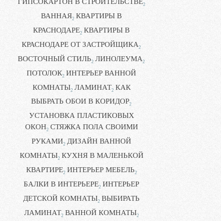
ГИПСОКАРТОН В СТРОИТЕЛЬСТВЕ
2
ВАННАЯ
КВАРТИРЫ В
2
КРАСНОДАРЕ
КВАРТИРЫ В
2
КРАСНОДАРЕ ОТ ЗАСТРОЙЩИКА
2
ВОСТОЧНЫЙ СТИЛЬ
ЛИНОЛЕУМА
2
2
ПОТОЛОК
ИНТЕРЬЕР ВАННОЙ
2
КОМНАТЫ
ЛАМИНАТ
КАК
2
2
ВЫБРАТЬ ОБОИ В КОРИДОР
2
УСТАНОВКА ПЛАСТИКОВЫХ
ОКОН
СТЯЖКА ПОЛА СВОИМИ
2
РУКАМИ
ДИЗАЙН ВАННОЙ
2
КОМНАТЫ
КУХНЯ В МАЛЕНЬКОЙ
2
КВАРТИРЕ
ИНТЕРЬЕР МЕБЕЛЬ
2
2
БАЛКИ В ИНТЕРЬЕРЕ
ИНТЕРЬЕР
2
ДЕТСКОЙ КОМНАТЫ
ВЫБИРАТЬ
2
ЛАМИНАТ
ВАННОЙ КОМНАТЫ
2
2