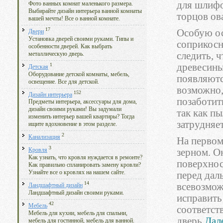
для шлифо
Фото ванных комнат маленького размера.
Выбирайте дизайн интерьера ванной комнаты
торцов ов
вашей мечты! Все о ванной комнате.
17
Особую ос
Двери
Установка дверей своими руками. Типы и
соприкосн
особенности дверей. Как выбрать
следить, 
металлическую дверь.
1
древесины
Детская
Оборудование детской комнаты, мебель,
появляютс
освещение. Все для детской.
возможно,
152
Дизайн интерьера
позаботит
Предметы интерьера, аксессуары для дома,
дизайн своими руками! Вы задумали
так как пы
изменить интерьер вашей квартиры? Тогда
затрудняе
ищите вдохновение в этом разделе.
2
Канализация
На первом
3
зерном. О
Кровля
Как узнать, что кровля нуждается в ремонте?
поверхнос
Как правильно спланировать замену кровли?
Узнайте все о кровлях на нашем сайте.
перед дал
14
всевозмож
Ландшафтный дизайн
Ландшафтный дизайн своими руками.
исправить
42
Мебель
соответст
Мебель для кухни, мебель для спальни,
дверь.
Дале
мебель для гостинной, мебель для ванной.