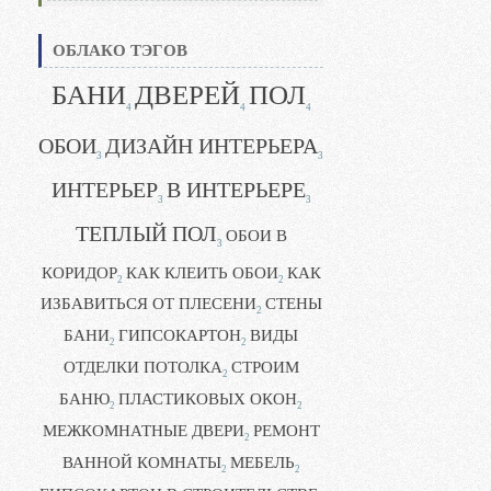
ОБЛАКО ТЭГОВ
БАНИ
ДВЕРЕЙ
ПОЛ
4
4
4
ОБОИ
ДИЗАЙН ИНТЕРЬЕРА
3
3
ИНТЕРЬЕР
В ИНТЕРЬЕРЕ
3
3
ТЕПЛЫЙ ПОЛ
ОБОИ В
3
КОРИДОР
КАК КЛЕИТЬ ОБОИ
КАК
2
2
ИЗБАВИТЬСЯ ОТ ПЛЕСЕНИ
СТЕНЫ
2
БАНИ
ГИПСОКАРТОН
ВИДЫ
2
2
ОТДЕЛКИ ПОТОЛКА
СТРОИМ
2
БАНЮ
ПЛАСТИКОВЫХ ОКОН
2
2
МЕЖКОМНАТНЫЕ ДВЕРИ
РЕМОНТ
2
ВАННОЙ КОМНАТЫ
МЕБЕЛЬ
2
2