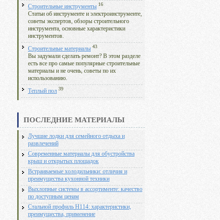
16
Строительные инструменты
Статьи об инструменте и электроинструменте,
советы экспертов, обзоры строительного
инструмента, основные характеристики
инструментов.
43
Строительные материалы
Вы задумали сделать ремонт? В этом разделе
есть все про самые популярные строительные
материалы и не очень, советы по их
использованию.
39
Теплый пол
ПОСЛЕДНИЕ МАТЕРИАЛЫ
Лучшие лодки для семейного отдыха и
развлечений
Современные материалы для обустройства
крыш и открытых площадок
Встраиваемые холодильники: отличия и
преимущества кухонной техники
Выхлопные системы в ассортименте: качество
по доступным ценам
Стальной профиль Н114: характеристики,
преимущества, применение