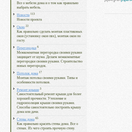
Все о мебели дома и о том как правильно
выбрать мебель.
113
Новости
Новости проекта
22
Окно
Как правильно сделать монтаж пластиковых
окон (установку окон пвх), монтаж окон по
госту.
6
Перегородки
Межкомнатная перегородка своими руками
защищает от шума. Делаем межкомнатные
перегородки своими руками. Строительство
новых перегородок.
17
Потолок дома
Монтаж потолка своими руками. Типы и
особенности потолков.
3
Ремонт крыши
Самостоятельный ремонт крыши для более
хорошей прочности. Утепление и
гидроизоляция крыши своими руками.
Способы самостоятельно построить крышу
дома или дачи.
65
Стены дома
Как правильно красить стены дома. Все о
стенах. Из чего строить прочную стену.