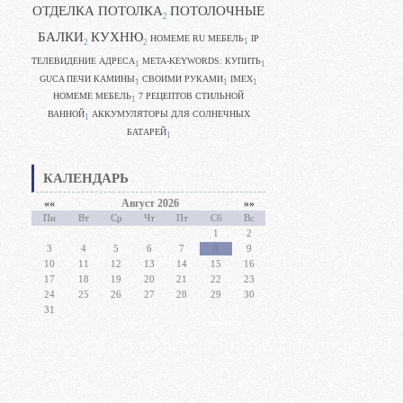
ОТДЕЛКА ПОТОЛКА
ПОТОЛОЧНЫЕ
2
БАЛКИ
КУХНЮ
HOMEME RU МЕБЕЛЬ
IP
1
2
2
ТЕЛЕВИДЕНИЕ АДРЕСА
META-KEYWORDS: КУПИТЬ
1
1
GUCA ПЕЧИ КАМИНЫ
CВОИМИ РУКАМИ
IMEX
1
1
1
HOMEME МЕБЕЛЬ
7 РЕЦЕПТОВ СТИЛЬНОЙ
1
ВАННОЙ
АККУМУЛЯТОРЫ ДЛЯ СОЛНЕЧНЫХ
1
БАТАРЕЙ
1
КАЛЕНДАРЬ
««
Август 2026
»»
Пн
Вт
Ср
Чт
Пт
Сб
Вс
1
2
3
4
5
6
7
8
9
10
11
12
13
14
15
16
17
18
19
20
21
22
23
24
25
26
27
28
29
30
31