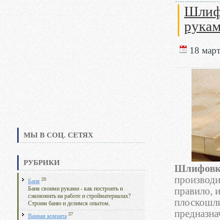
Шлифо
рука
18 март
МЫ В СОЦ. СЕТЯХ
РУБРИКИ
Шлифовка
производ
20
Баня
Баня своими руками - как построить и
правило, 
сэкономить на работе и стройматериалах?
плоскошл
Строим баню и делимся опытом.
предназна
37
Ванная комната