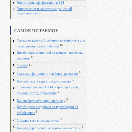
Достоинства профнастила н 114
Универсальные качества окрашенной
рулонной стали
САМОЕ ЧИТАЕМОЕ
Фасадные краски: Особенности материала для
16
окрашивания стен и заборов
Дизайн однокомнатной квартиры - несколько
12
секретов
11
О сайте
6
Заливаем фундамент для бани правильно
5
Как покрасить керамическую плитку
Стальной профиль Н114: характеристики,
5
преимущества, применение
5
Как выбрать кухонную вытяжку
Купить диван недорого от производителя
5
«Мебелико»
5
Отделка стен гипсокартоном
4
Как подобрать стиль для дизайна квартиры