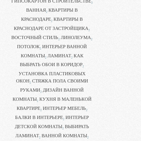
ГИПСОКАРТОН В СТРОИТЕЛЬСТВЕ
2
ВАННАЯ
КВАРТИРЫ В
2
КРАСНОДАРЕ
КВАРТИРЫ В
2
КРАСНОДАРЕ ОТ ЗАСТРОЙЩИКА
2
ВОСТОЧНЫЙ СТИЛЬ
ЛИНОЛЕУМА
2
2
ПОТОЛОК
ИНТЕРЬЕР ВАННОЙ
2
КОМНАТЫ
ЛАМИНАТ
КАК
2
2
ВЫБРАТЬ ОБОИ В КОРИДОР
2
УСТАНОВКА ПЛАСТИКОВЫХ
ОКОН
СТЯЖКА ПОЛА СВОИМИ
2
РУКАМИ
ДИЗАЙН ВАННОЙ
2
КОМНАТЫ
КУХНЯ В МАЛЕНЬКОЙ
2
КВАРТИРЕ
ИНТЕРЬЕР МЕБЕЛЬ
2
2
БАЛКИ В ИНТЕРЬЕРЕ
ИНТЕРЬЕР
2
ДЕТСКОЙ КОМНАТЫ
ВЫБИРАТЬ
2
ЛАМИНАТ
ВАННОЙ КОМНАТЫ
2
2