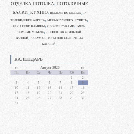
ОТДЕЛКА ПОТОЛКА
ПОТОЛОЧНЫЕ
2
БАЛКИ
КУХНЮ
HOMEME RU МЕБЕЛЬ
IP
1
2
2
ТЕЛЕВИДЕНИЕ АДРЕСА
META-KEYWORDS: КУПИТЬ
1
1
GUCA ПЕЧИ КАМИНЫ
CВОИМИ РУКАМИ
IMEX
1
1
1
HOMEME МЕБЕЛЬ
7 РЕЦЕПТОВ СТИЛЬНОЙ
1
ВАННОЙ
АККУМУЛЯТОРЫ ДЛЯ СОЛНЕЧНЫХ
1
БАТАРЕЙ
1
КАЛЕНДАРЬ
««
Август 2026
»»
Пн
Вт
Ср
Чт
Пт
Сб
Вс
1
2
3
4
5
6
7
8
9
10
11
12
13
14
15
16
17
18
19
20
21
22
23
24
25
26
27
28
29
30
31