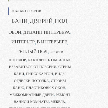
ОБЛАКО ТЭГОВ
БАНИ
ДВЕРЕЙ
ПОЛ
4
4
4
ОБОИ
ДИЗАЙН ИНТЕРЬЕРА
3
3
ИНТЕРЬЕР
В ИНТЕРЬЕРЕ
3
3
ТЕПЛЫЙ ПОЛ
ОБОИ В
3
КОРИДОР
КАК КЛЕИТЬ ОБОИ
КАК
2
2
ИЗБАВИТЬСЯ ОТ ПЛЕСЕНИ
СТЕНЫ
2
БАНИ
ГИПСОКАРТОН
ВИДЫ
2
2
ОТДЕЛКИ ПОТОЛКА
СТРОИМ
2
БАНЮ
ПЛАСТИКОВЫХ ОКОН
2
2
МЕЖКОМНАТНЫЕ ДВЕРИ
РЕМОНТ
2
ВАННОЙ КОМНАТЫ
МЕБЕЛЬ
2
2