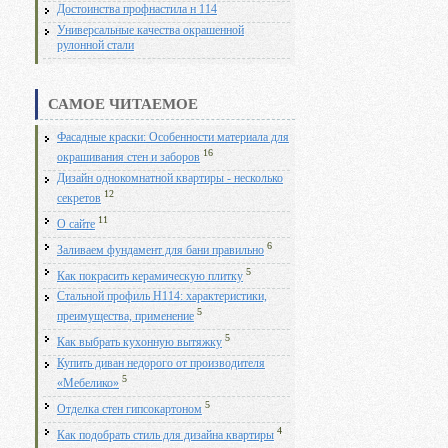
Достоинства профнастила н 114
Универсальные качества окрашенной
рулонной стали
САМОЕ ЧИТАЕМОЕ
Фасадные краски: Особенности материала для
16
окрашивания стен и заборов
Дизайн однокомнатной квартиры - несколько
12
секретов
11
О сайте
6
Заливаем фундамент для бани правильно
5
Как покрасить керамическую плитку
Стальной профиль Н114: характеристики,
5
преимущества, применение
5
Как выбрать кухонную вытяжку
Купить диван недорого от производителя
5
«Мебелико»
5
Отделка стен гипсокартоном
4
Как подобрать стиль для дизайна квартиры