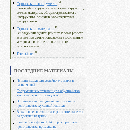
16
Строительные инструменты
Статьи об инструменте и электроинструменте,
советы экспертов, обзоры строительного
инструмента, основные характеристики
инструментов.
43
Строительные материалы
Вы задумали сделать ремонт? В этом разделе
есть все про самые популярные строительные
материалы и не очень, советы по их
использованию.
39
Теплый пол
ПОСЛЕДНИЕ МАТЕРИАЛЫ
Лучшие лодки для семейного отдыха и
развлечений
Современные материалы для обустройства
крыш и открытых площадок
Встраиваемые холодильники: отличия и
преимущества кухонной техники
Выхлопные системы в ассортименте: качество
по доступным ценам
Стальной профиль Н114: характеристики,
преимущества, применение