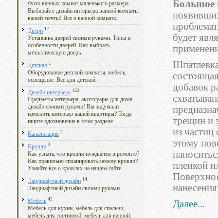
Большое 
Фото ванных комнат маленького размера.
Выбирайте дизайн интерьера ванной комнаты
появивших
вашей мечты! Все о ванной комнате.
проблемат
17
Двери
будет явл
Установка дверей своими руками. Типы и
особенности дверей. Как выбрать
применени
металлическую дверь.
Шпатлевка
1
Детская
Оборудование детской комнаты, мебель,
состоящая
освещение. Все для детской.
добавок р
152
Дизайн интерьера
схватыван
Предметы интерьера, аксессуары для дома,
дизайн своими руками! Вы задумали
предназна
изменить интерьер вашей квартиры? Тогда
трещин и 
ищите вдохновение в этом разделе.
из частиц
2
Канализация
этому пов
3
Кровля
наноситьс
Как узнать, что кровля нуждается в ремонте?
Как правильно спланировать замену кровли?
пленкой и
Узнайте все о кровлях на нашем сайте.
Поверхнос
14
Ландшафтный дизайн
нанесения
Ландшафтный дизайн своими руками.
42
Мебель
Далее...
Мебель для кухни, мебель для спальни,
мебель для гостинной, мебель для ванной.