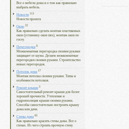
Все о мебели дома и о том как правильно
выбрать мебель.
113
Новости
Новости проекта
22
Окно
Как правильно сделать монтаж пластиковых
окон (установку окон пвх), монтаж окон по
госту.
6
Перегородки
Межкомнатная перегородка своими руками
защищает от шума. Делаем межкомнатные
перегородки своими руками. Строительство
новых перегородок.
17
Потолок дома
Монтаж потолка своими руками. Типы и
особенности потолков.
3
Ремонт крыши
Самостоятельный ремонт крыши для более
хорошей прочности. Утепление и
гидроизоляция крыши своими руками.
Способы самостоятельно построить крышу
дома или дачи.
65
Стены дома
Как правильно красить стены дома. Все о
стенах. Из чего строить прочную стену.