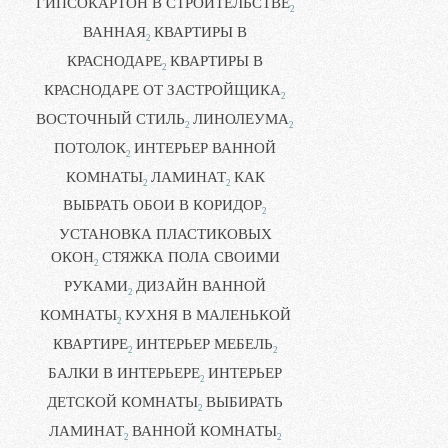
ГИПСОКАРТОН В СТРОИТЕЛЬСТВЕ
2
ВАННАЯ
КВАРТИРЫ В
2
КРАСНОДАРЕ
КВАРТИРЫ В
2
КРАСНОДАРЕ ОТ ЗАСТРОЙЩИКА
2
ВОСТОЧНЫЙ СТИЛЬ
ЛИНОЛЕУМА
2
2
ПОТОЛОК
ИНТЕРЬЕР ВАННОЙ
2
КОМНАТЫ
ЛАМИНАТ
КАК
2
2
ВЫБРАТЬ ОБОИ В КОРИДОР
2
УСТАНОВКА ПЛАСТИКОВЫХ
ОКОН
СТЯЖКА ПОЛА СВОИМИ
2
РУКАМИ
ДИЗАЙН ВАННОЙ
2
КОМНАТЫ
КУХНЯ В МАЛЕНЬКОЙ
2
КВАРТИРЕ
ИНТЕРЬЕР МЕБЕЛЬ
2
2
БАЛКИ В ИНТЕРЬЕРЕ
ИНТЕРЬЕР
2
ДЕТСКОЙ КОМНАТЫ
ВЫБИРАТЬ
2
ЛАМИНАТ
ВАННОЙ КОМНАТЫ
2
2