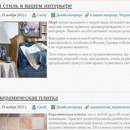
 стиль в вашем интерьере
 19 ноября 2012 г.
Carsliy
Дизайн интерьера
в вашем интерьере
,
Морско
Море
всегда вызывало у людей лишь положительн
морские камни, приятное времяпровождение и от
интерьере. Именно он обеспечивает полную рел
Благодаря основательной мебели, естественным 
классического, особенно в Италии, Греции и Исп
а не отдельные комнаты.
Этот стиль навеян к нам из средиземноморья, гд
палитры, морской стиль, как правило, очень ред
предполагает присутствие яркого солнечного све
керамическая плитка
 19 ноября 2012 г.
Carsliy
Дизайн интерьера
керамическая
,
керамическа
Керамическая плитка
, как и любой другой сегм
новинками. Удивляет разнообразными дизайнер
назначения, керамическая плитка становится эле
художественные замыслы. От сезона к сезону изм