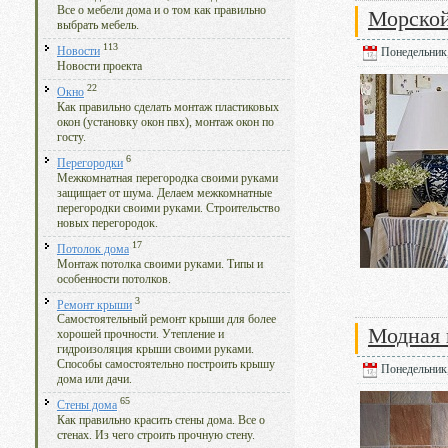
Все о мебели дома и о том как правильно
Морской
выбрать мебель.
113
Новости
Понедельник,
Новости проекта
22
Окно
Как правильно сделать монтаж пластиковых
окон (установку окон пвх), монтаж окон по
госту.
6
Перегородки
Межкомнатная перегородка своими руками
защищает от шума. Делаем межкомнатные
перегородки своими руками. Строительство
новых перегородок.
17
Потолок дома
Монтаж потолка своими руками. Типы и
особенности потолков.
3
Ремонт крыши
Самостоятельный ремонт крыши для более
Модная 
хорошей прочности. Утепление и
гидроизоляция крыши своими руками.
Способы самостоятельно построить крышу
Понедельник,
дома или дачи.
65
Стены дома
Как правильно красить стены дома. Все о
стенах. Из чего строить прочную стену.