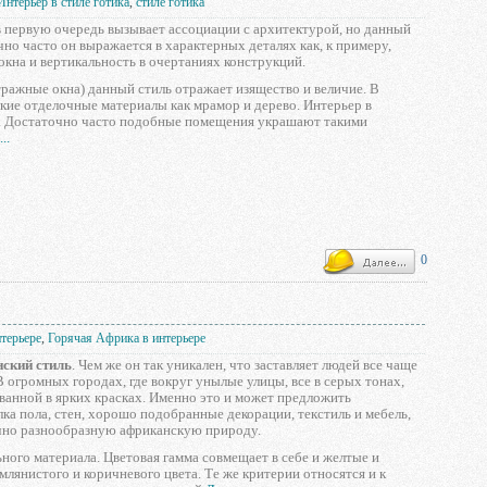
Интерьер в стиле готика
,
стиле готика
 первую очередь вызывает ассоциации с архитектурой, но данный
чно часто он выражается в характерных деталях как, к примеру,
кна и вертикальность в очертаниях конструкций.
итражные окна) данный стиль отражает изящество и величие. В
ие отделочные материалы как мрамор и дерево. Интерьер в
ми. Достаточно часто подобные помещения украшают такими
..
0
нтерьере
,
Горячая Африка в интерьере
ский стиль
. Чем же он так уникален, что заставляет людей все чаще
В огромных городах, где вокруг унылые улицы, все в серых тонах,
ванной в ярких красках. Именно это и может предложить
ка пола, стен, хорошо подобранные декорации, текстиль и мебель,
чно разнообразную африканскую природу.
ного материала. Цветовая гамма совмещает в себе и желтые и
млянистого и коричневого цвета. Те же критерии относятся и к