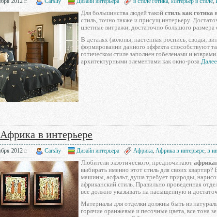
бря 2012 г.
Carsliy
Дизайн интерьера
в стиле готика
,
Интерьер в стиле
,
Для большинства людей такой
стиль как готика
в
стиль, точно также и присущ интерьеру. Достато
цветные витражи, достаточно большого размера о
В деталях (колоны, настенная роспись, своды, в
формировании данного эффекта способствуют так
готическом стиле заполнен гобеленами и ковра
архитектурными элементами как окно-роза.
Далее.
 Африка в интерьере
бря 2012 г.
Carsliy
Дизайн интерьера
Африка
,
Африка в интерьере
,
в и
Любители экзотического, предпочитают
африкан
выбирать именно этот стиль для своих квартир? 
машины, асфальт, душа требует природы, нарисо
африканский стиль. Правильно проведенная отдел
все должно указывать на насыщенную и достато
Материалы для отделки должны быть из натураль
горячие оранжевые и песочные цвета, все тона зе