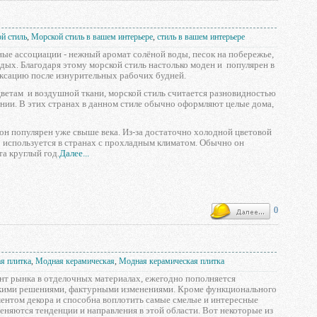
й стиль
,
Морской стиль в вашем интерьере
,
стиль в вашем интерьере
ые ассоциации - нежный аромат солёной воды, песок на побережье,
дых. Благодаря этому морской стиль настолько моден и популярен в
аксацию после изнурительных рабочих будней.
цветам и воздушной ткани, морской стиль считается разновидностью
ании. В этих странах в данном стиле обычно оформляют целые дома,
е он популярен уже свыше века. Из-за достаточно холодной цветовой
ко используется в странах с прохладным климатом. Обычно он
та круглый год.
Далее...
0
я плитка
,
Модная керамическая
,
Модная керамическая плитка
ент рынка в отделочных материалах, ежегодно пополняется
скими решениями, фактурными изменениями. Кроме функционального
ментом декора и способна воплотить самые смелые и интересные
еняются тенденции и направления в этой области. Вот некоторые из