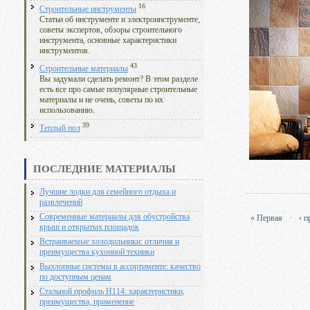
16
Строительные инструменты
Статьи об инструменте и электроинструменте,
советы экспертов, обзоры строительного
инструмента, основные характеристики
инструментов.
43
Строительные материалы
Вы задумали сделать ремонт? В этом разделе
есть все про самые популярные строительные
материалы и не очень, советы по их
использованию.
39
Теплый пол
ПОСЛЕДНИЕ МАТЕРИАЛЫ
Лучшие лодки для семейного отдыха и
развлечений
Современные материалы для обустройства
« Первая
·
‹ 
крыш и открытых площадок
Встраиваемые холодильники: отличия и
преимущества кухонной техники
Выхлопные системы в ассортименте: качество
по доступным ценам
Стальной профиль Н114: характеристики,
преимущества, применение