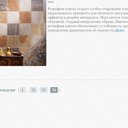
них:
Рельефная плитка создает особое очарование в 
национального орнамента или античного рисунка
эффектов в дизайне интерьеров. Игра света и те
объемной, создавая невероятные образы. Именно
рельефная плитка обеспечивает устойчивость пр
направлении движения или об опасности.
Далее...
предыдущая
|
1
...
52
·
53
·
54
|
·