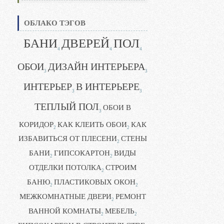
ОБЛАКО ТЭГОВ
БАНИ
ДВЕРЕЙ
ПОЛ
4
4
4
ОБОИ
ДИЗАЙН ИНТЕРЬЕРА
3
3
ИНТЕРЬЕР
В ИНТЕРЬЕРЕ
3
3
ТЕПЛЫЙ ПОЛ
ОБОИ В
3
КОРИДОР
КАК КЛЕИТЬ ОБОИ
КАК
2
2
ИЗБАВИТЬСЯ ОТ ПЛЕСЕНИ
СТЕНЫ
2
БАНИ
ГИПСОКАРТОН
ВИДЫ
2
2
ОТДЕЛКИ ПОТОЛКА
СТРОИМ
2
БАНЮ
ПЛАСТИКОВЫХ ОКОН
2
2
МЕЖКОМНАТНЫЕ ДВЕРИ
РЕМОНТ
2
ВАННОЙ КОМНАТЫ
МЕБЕЛЬ
2
2