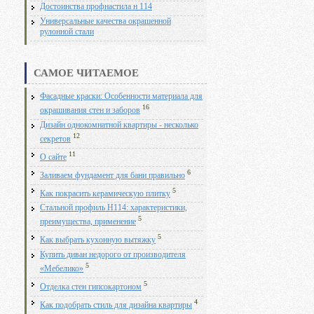
Достоинства профнастила н 114
Универсальные качества окрашенной
рулонной стали
САМОЕ ЧИТАЕМОЕ
Фасадные краски: Особенности материала для
16
окрашивания стен и заборов
Дизайн однокомнатной квартиры - несколько
12
секретов
11
О сайте
6
Заливаем фундамент для бани правильно
5
Как покрасить керамическую плитку
Стальной профиль Н114: характеристики,
5
преимущества, применение
5
Как выбрать кухонную вытяжку
Купить диван недорого от производителя
5
«Мебелико»
5
Отделка стен гипсокартоном
4
Как подобрать стиль для дизайна квартиры