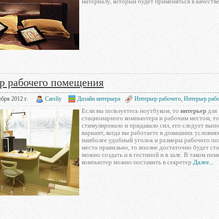
материалу, который будет применяться в качестве
р рабочего помещения
бря 2012 г.
Carsliy
Дизайн интерьера
Интерьер рабочего
,
Интерьер раб
Если вы пользуетесь ноутбуком, то
интерьер
для 
стационарного компьютера и рабочим местом, то 
стимулировало и придавало сил, его следует вып
вариант, когда вы работаете в домашних условиях
наиболее удобный уголок и размеры рабочего по
место правильно, то вполне достаточно будет ст
можно создать и в гостиной и в зале. В таком п
компьютер можно поставить в секретер.
Далее...