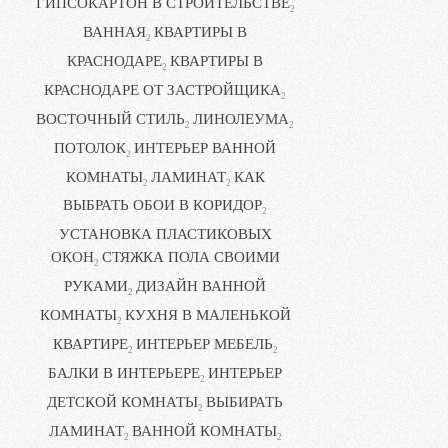
ГИПСОКАРТОН В СТРОИТЕЛЬСТВЕ
2
ВАННАЯ
КВАРТИРЫ В
2
КРАСНОДАРЕ
КВАРТИРЫ В
2
КРАСНОДАРЕ ОТ ЗАСТРОЙЩИКА
2
ВОСТОЧНЫЙ СТИЛЬ
ЛИНОЛЕУМА
2
2
ПОТОЛОК
ИНТЕРЬЕР ВАННОЙ
2
КОМНАТЫ
ЛАМИНАТ
КАК
2
2
ВЫБРАТЬ ОБОИ В КОРИДОР
2
УСТАНОВКА ПЛАСТИКОВЫХ
ОКОН
СТЯЖКА ПОЛА СВОИМИ
2
РУКАМИ
ДИЗАЙН ВАННОЙ
2
КОМНАТЫ
КУХНЯ В МАЛЕНЬКОЙ
2
КВАРТИРЕ
ИНТЕРЬЕР МЕБЕЛЬ
2
2
БАЛКИ В ИНТЕРЬЕРЕ
ИНТЕРЬЕР
2
ДЕТСКОЙ КОМНАТЫ
ВЫБИРАТЬ
2
ЛАМИНАТ
ВАННОЙ КОМНАТЫ
2
2