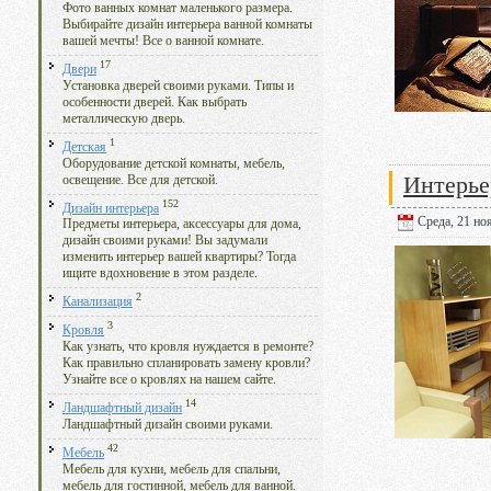
Фото ванных комнат маленького размера.
Выбирайте дизайн интерьера ванной комнаты
вашей мечты! Все о ванной комнате.
17
Двери
Установка дверей своими руками. Типы и
особенности дверей. Как выбрать
металлическую дверь.
1
Детская
Оборудование детской комнаты, мебель,
Интерье
освещение. Все для детской.
152
Дизайн интерьера
Среда, 21 ноя
Предметы интерьера, аксессуары для дома,
дизайн своими руками! Вы задумали
изменить интерьер вашей квартиры? Тогда
ищите вдохновение в этом разделе.
2
Канализация
3
Кровля
Как узнать, что кровля нуждается в ремонте?
Как правильно спланировать замену кровли?
Узнайте все о кровлях на нашем сайте.
14
Ландшафтный дизайн
Ландшафтный дизайн своими руками.
42
Мебель
Мебель для кухни, мебель для спальни,
мебель для гостинной, мебель для ванной.