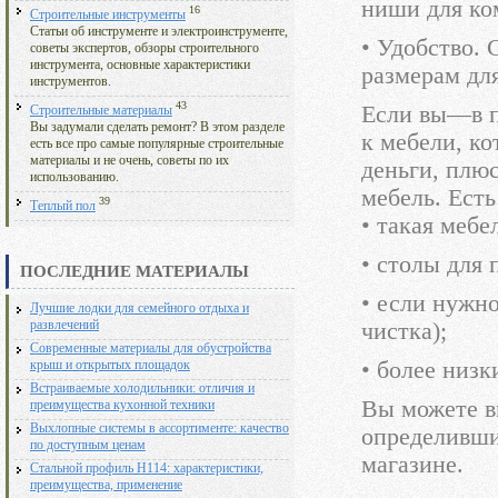
ниши для ко
16
Строительные инструменты
Статьи об инструменте и электроинструменте,
• Удобство.
советы экспертов, обзоры строительного
инструмента, основные характеристики
размерам для
инструментов.
43
Если вы—в п
Строительные материалы
Вы задумали сделать ремонт? В этом разделе
к мебели, ко
есть все про самые популярные строительные
материалы и не очень, советы по их
деньги, плю
использованию.
мебель. Ест
39
Теплый пол
• такая мебе
• столы для 
ПОСЛЕДНИЕ МАТЕРИАЛЫ
• если нужн
Лучшие лодки для семейного отдыха и
чистка);
развлечений
Современные материалы для обустройства
• более низ
крыш и открытых площадок
Встраиваемые холодильники: отличия и
Вы можете вы
преимущества кухонной техники
Выхлопные системы в ассортименте: качество
определивши
по доступным ценам
магазине.
Стальной профиль Н114: характеристики,
преимущества, применение