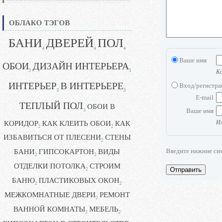
ОБЛАКО ТЭГОВ
БАНИ
ДВЕРЕЙ
ПОЛ
4
4
4
Ваше имя
ОБОИ
ДИЗАЙН ИНТЕРЬЕРА
3
3
Ко
ИНТЕРЬЕР
В ИНТЕРЬЕРЕ
Вход/регистр
3
3
E-mail
ТЕПЛЫЙ ПОЛ
ОБОИ В
Ваше имя
3
КОРИДОР
КАК КЛЕИТЬ ОБОИ
КАК
Им
2
2
ИЗБАВИТЬСЯ ОТ ПЛЕСЕНИ
СТЕНЫ
2
Введите нижние си
БАНИ
ГИПСОКАРТОН
ВИДЫ
2
2
ОТДЕЛКИ ПОТОЛКА
СТРОИМ
Отправить
2
БАНЮ
ПЛАСТИКОВЫХ ОКОН
2
2
МЕЖКОМНАТНЫЕ ДВЕРИ
РЕМОНТ
2
ВАННОЙ КОМНАТЫ
МЕБЕЛЬ
2
2