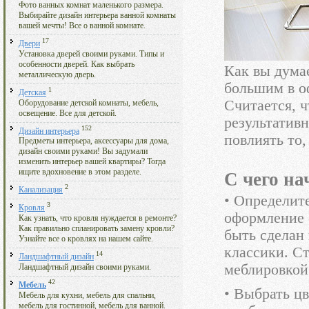
Фото ванных комнат маленького размера.
Выбирайте дизайн интерьера ванной комнаты
вашей мечты! Все о ванной комнате.
17
Двери
Установка дверей своими руками. Типы и
особенности дверей. Как выбрать
Как вы дума
металлическую дверь.
большим в оф
1
Детская
Считается, ч
Оборудование детской комнаты, мебель,
освещение. Все для детской.
результатив
152
Дизайн интерьера
повлиять то,
Предметы интерьера, аксессуары для дома,
дизайн своими руками! Вы задумали
изменить интерьер вашей квартиры? Тогда
ищите вдохновение в этом разделе.
С чего на
2
Канализация
• Определит
3
Кровля
оформление 
Как узнать, что кровля нуждается в ремонте?
Как правильно спланировать замену кровли?
быть сделан 
Узнайте все о кровлях на нашем сайте.
классики. Ст
14
Ландшафтный дизайн
меблировкой
Ландшафтный дизайн своими руками.
42
Мебель
• Выбрать ц
Мебель для кухни, мебель для спальни,
мебель для гостинной, мебель для ванной.