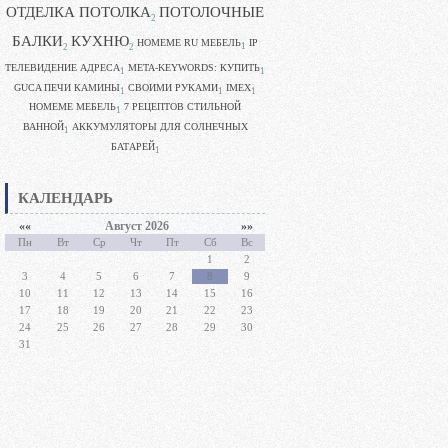
ОТДЕЛКА ПОТОЛКА
ПОТОЛОЧНЫЕ
2
БАЛКИ
КУХНЮ
HOMEME RU МЕБЕЛЬ
IP
1
2
2
ТЕЛЕВИДЕНИЕ АДРЕСА
META-KEYWORDS: КУПИТЬ
1
1
GUCA ПЕЧИ КАМИНЫ
CВОИМИ РУКАМИ
IMEX
1
1
1
HOMEME МЕБЕЛЬ
7 РЕЦЕПТОВ СТИЛЬНОЙ
1
ВАННОЙ
АККУМУЛЯТОРЫ ДЛЯ СОЛНЕЧНЫХ
1
БАТАРЕЙ
1
КАЛЕНДАРЬ
««
Август 2026
»»
Пн
Вт
Ср
Чт
Пт
Сб
Вс
1
2
3
4
5
6
7
8
9
10
11
12
13
14
15
16
17
18
19
20
21
22
23
24
25
26
27
28
29
30
31