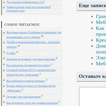
Достоинства профнастила н 114
Еще записи
Универсальные качества окрашенной
рулонной стали
Гра
Меб
САМОЕ ЧИТАЕМОЕ
Как 
Фасадные краски: Особенности материала для
прои
16
окрашивания стен и заборов
Креа
Дизайн однокомнатной квартиры - несколько
Дом
12
секретов
хол
11
О сайте
Эли
6
Заливаем фундамент для бани правильно
Мебе
5
Как покрасить керамическую плитку
Стальной профиль Н114: характеристики,
5
Оставьте 
преимущества, применение
5
Как выбрать кухонную вытяжку
Купить диван недорого от производителя
5
«Мебелико»
5
Отделка стен гипсокартоном
4
Как подобрать стиль для дизайна квартиры