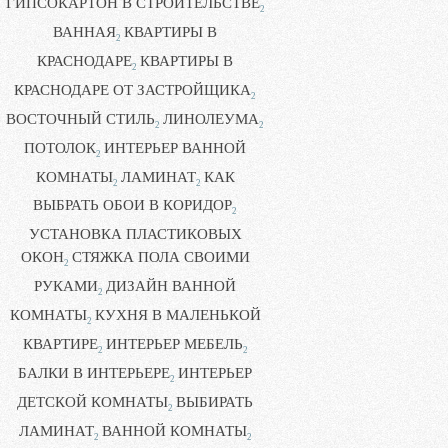
ГИПСОКАРТОН В СТРОИТЕЛЬСТВЕ
2
ВАННАЯ
КВАРТИРЫ В
2
КРАСНОДАРЕ
КВАРТИРЫ В
2
КРАСНОДАРЕ ОТ ЗАСТРОЙЩИКА
2
ВОСТОЧНЫЙ СТИЛЬ
ЛИНОЛЕУМА
2
2
ПОТОЛОК
ИНТЕРЬЕР ВАННОЙ
2
КОМНАТЫ
ЛАМИНАТ
КАК
2
2
ВЫБРАТЬ ОБОИ В КОРИДОР
2
УСТАНОВКА ПЛАСТИКОВЫХ
ОКОН
СТЯЖКА ПОЛА СВОИМИ
2
РУКАМИ
ДИЗАЙН ВАННОЙ
2
КОМНАТЫ
КУХНЯ В МАЛЕНЬКОЙ
2
КВАРТИРЕ
ИНТЕРЬЕР МЕБЕЛЬ
2
2
БАЛКИ В ИНТЕРЬЕРЕ
ИНТЕРЬЕР
2
ДЕТСКОЙ КОМНАТЫ
ВЫБИРАТЬ
2
ЛАМИНАТ
ВАННОЙ КОМНАТЫ
2
2