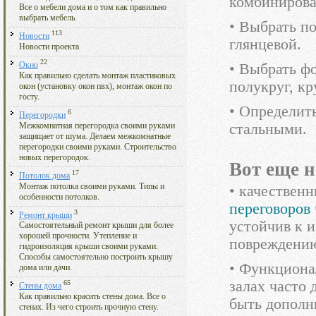
комбиниров
Все о мебели дома и о том как правильно
выбрать мебель.
• Выбрать п
113
Новости
глянцевой.
Новости проекта
22
Окно
• Выбрать фо
Как правильно сделать монтаж пластиковых
полукруг, кр
окон (установку окон пвх), монтаж окон по
госту.
• Определит
6
Перегородки
стальными.
Межкомнатная перегородка своими руками
защищает от шума. Делаем межкомнатные
перегородки своими руками. Строительство
новых перегородок.
Вот еще 
17
Потолок дома
Монтаж потолка своими руками. Типы и
• качествен
особенности потолков.
переговоров
3
Ремонт крыши
устойчив к 
Самостоятельный ремонт крыши для более
хорошей прочности. Утепление и
повреждени
гидроизоляция крыши своими руками.
Способы самостоятельно построить крышу
• Функциона
дома или дачи.
залах часто
65
Стены дома
Как правильно красить стены дома. Все о
быть дополн
стенах. Из чего строить прочную стену.