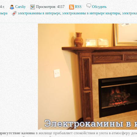
4 г.
Carsliy
Просмотров:
4117
RSS
Обсудить
рьера
электрокамины в интерьере
,
электрокамины в интерьере квартиры
,
электрок
присутствие камина
в жилище прибавляет спокойствия и уюта в атмосферу дом