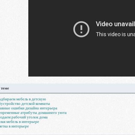
 теме
дбираем мебель в детскую
устройство детской комнаты
авные ошибки дизайна интерьера
епременные атрибуты домашнего уюта
здаем рабочий уголок дома
лая мебель в интерьере
етка в интерьере