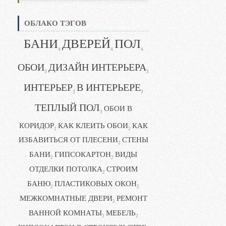
ОБЛАКО ТЭГОВ
БАНИ
ДВЕРЕЙ
ПОЛ
4
4
4
ОБОИ
ДИЗАЙН ИНТЕРЬЕРА
3
3
ИНТЕРЬЕР
В ИНТЕРЬЕРЕ
3
3
ТЕПЛЫЙ ПОЛ
ОБОИ В
3
КОРИДОР
КАК КЛЕИТЬ ОБОИ
КАК
2
2
ИЗБАВИТЬСЯ ОТ ПЛЕСЕНИ
СТЕНЫ
2
БАНИ
ГИПСОКАРТОН
ВИДЫ
2
2
ОТДЕЛКИ ПОТОЛКА
СТРОИМ
2
БАНЮ
ПЛАСТИКОВЫХ ОКОН
2
2
МЕЖКОМНАТНЫЕ ДВЕРИ
РЕМОНТ
2
ВАННОЙ КОМНАТЫ
МЕБЕЛЬ
2
2