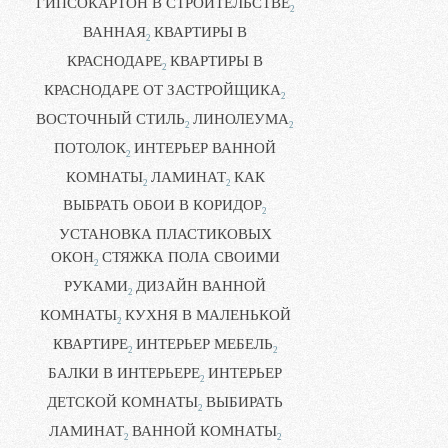
ГИПСОКАРТОН В СТРОИТЕЛЬСТВЕ
2
ВАННАЯ
КВАРТИРЫ В
2
КРАСНОДАРЕ
КВАРТИРЫ В
2
КРАСНОДАРЕ ОТ ЗАСТРОЙЩИКА
2
ВОСТОЧНЫЙ СТИЛЬ
ЛИНОЛЕУМА
2
2
ПОТОЛОК
ИНТЕРЬЕР ВАННОЙ
2
КОМНАТЫ
ЛАМИНАТ
КАК
2
2
ВЫБРАТЬ ОБОИ В КОРИДОР
2
УСТАНОВКА ПЛАСТИКОВЫХ
ОКОН
СТЯЖКА ПОЛА СВОИМИ
2
РУКАМИ
ДИЗАЙН ВАННОЙ
2
КОМНАТЫ
КУХНЯ В МАЛЕНЬКОЙ
2
КВАРТИРЕ
ИНТЕРЬЕР МЕБЕЛЬ
2
2
БАЛКИ В ИНТЕРЬЕРЕ
ИНТЕРЬЕР
2
ДЕТСКОЙ КОМНАТЫ
ВЫБИРАТЬ
2
ЛАМИНАТ
ВАННОЙ КОМНАТЫ
2
2