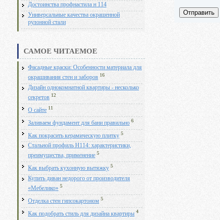
Достоинства профнастила н 114
Отправить
Универсальные качества окрашенной
рулонной стали
САМОЕ ЧИТАЕМОЕ
Фасадные краски: Особенности материала для
16
окрашивания стен и заборов
Дизайн однокомнатной квартиры - несколько
12
секретов
11
О сайте
6
Заливаем фундамент для бани правильно
5
Как покрасить керамическую плитку
Стальной профиль Н114: характеристики,
5
преимущества, применение
5
Как выбрать кухонную вытяжку
Купить диван недорого от производителя
5
«Мебелико»
5
Отделка стен гипсокартоном
4
Как подобрать стиль для дизайна квартиры