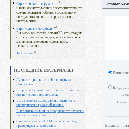
16
Оставьте ком
Строительные инструменты
Статьи об инструменте и электроинструменте,
советы экспертов, обзоры строительного
инструмента, основные характеристики
инструментов.
43
Строительные материалы
Вы задумали сделать ремонт? В этом разделе
есть все про самые популярные строительные
материалы и не очень, советы по их
использованию.
39
Теплый пол
ПОСЛЕДНИЕ МАТЕРИАЛЫ
Ваше имя
Лучшие лодки для семейного отдыха и
развлечений
Вход/рег
Современные материалы для обустройства
E-m
крыш и открытых площадок
Встраиваемые холодильники: отличия и
Ваше и
преимущества кухонной техники
Выхлопные системы в ассортименте: качество
по доступным ценам
Стальной профиль Н114: характеристики,
Введите нижн
преимущества, применение