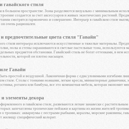
и гавайского стиля
 в большом пространстве. Зоны разделяются визуально с минимальным исполь
троение создается за счет аксессуаров и живых экзотических растений. Пред
четании смотрятся гармонично и совершенно. Интерьер в гавайском стиле выг
 он очень рационален.
и предпочтительные цвета стиля "Гавайи"
ого стиля интерьера исключаются искусственные и тяжелые материалы. Предпо
олки, полы и стены окрашиваются в светлые пастельные тона, используются м
тдельных предметов обстановки. Гавайский стиль не богат оттенками, в нем ис
тельности, которой он плотно насыщен.
тиле Гавайи
быть простой и воздушной. Лаконичная форма с едва уловимыми изгибами лини
ком стиле. Столы с тонкими ножками, легкие кресла, миниатюрные диванчики,
остника, ротанга или бамбука, все это компактная мебель, которая экономит мн
 и элементы декора
оформленного в гавайском стиле, развеваются легкие занавески с растительн
оторых запечатлены тропические пейзажи и картины из жизни жителей тропико
 тропиках: аквариумы с пестрыми рыбками, кораллы, морские раковины, гава
т жилищу специфический колорит.