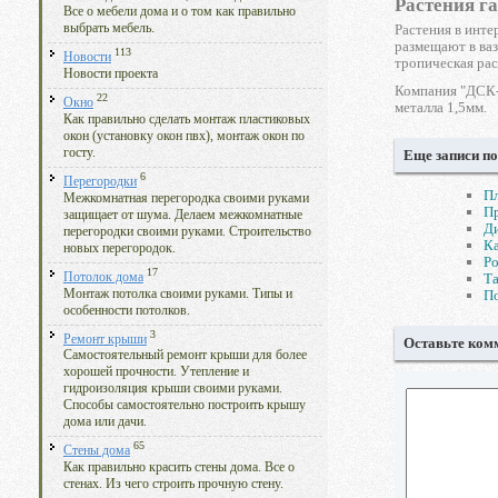
Растения г
Все о мебели дома и о том как правильно
Растения в инте
выбрать мебель.
размещают в ваз
113
Новости
тропическая рас
Новости проекта
Компания "ДСК-
22
Окно
металла 1,5мм.
Как правильно сделать монтаж пластиковых
окон (установку окон пвх), монтаж окон по
госту.
Еще записи по
6
Перегородки
Пл
Межкомнатная перегородка своими руками
П
защищает от шума. Делаем межкомнатные
Ди
перегородки своими руками. Строительство
Ка
новых перегородок.
Ро
17
Потолок дома
Та
Монтаж потолка своими руками. Типы и
По
особенности потолков.
3
Ремонт крыши
Оставьте ком
Самостоятельный ремонт крыши для более
хорошей прочности. Утепление и
гидроизоляция крыши своими руками.
Способы самостоятельно построить крышу
дома или дачи.
65
Стены дома
Как правильно красить стены дома. Все о
стенах. Из чего строить прочную стену.