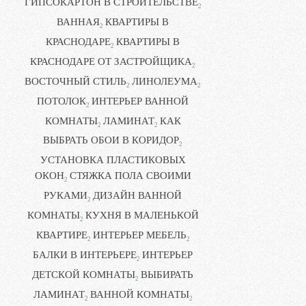
ГИПСОКАРТОН В СТРОИТЕЛЬСТВЕ
2
ВАННАЯ
КВАРТИРЫ В
2
КРАСНОДАРЕ
КВАРТИРЫ В
2
КРАСНОДАРЕ ОТ ЗАСТРОЙЩИКА
2
ВОСТОЧНЫЙ СТИЛЬ
ЛИНОЛЕУМА
2
2
ПОТОЛОК
ИНТЕРЬЕР ВАННОЙ
2
КОМНАТЫ
ЛАМИНАТ
КАК
2
2
ВЫБРАТЬ ОБОИ В КОРИДОР
2
УСТАНОВКА ПЛАСТИКОВЫХ
ОКОН
СТЯЖКА ПОЛА СВОИМИ
2
РУКАМИ
ДИЗАЙН ВАННОЙ
2
КОМНАТЫ
КУХНЯ В МАЛЕНЬКОЙ
2
КВАРТИРЕ
ИНТЕРЬЕР МЕБЕЛЬ
2
2
БАЛКИ В ИНТЕРЬЕРЕ
ИНТЕРЬЕР
2
ДЕТСКОЙ КОМНАТЫ
ВЫБИРАТЬ
2
ЛАМИНАТ
ВАННОЙ КОМНАТЫ
2
2