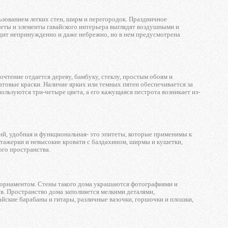
зованием легких стен, ширм и перегородок. Праздничное
меты и элементы гавайского интерьера выглядят воздушными и
лядит непринужденно и даже небрежно, но в нем предусмотрена
чтение отдается дереву, бамбуку, стеклу, простым обоям и
атовые краски. Наличие ярких или темных пятен обеспечивается за
пользуются три-четыре цвета, а его кажущаяся пестрота возникает из-
й, удобная и функциональная- это эпитеты, которые применимы к
 этажерки и невысокие кровати с балдахином, ширмы и кушетки,
ого пространства.
ым орнаментом. Стены такого дома украшаются фотографиями и
в. Пространство дома заполняется мелкими деталями,
йские барабаны и гитары, различные вазочки, горшочки и плошки,