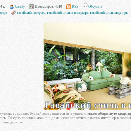
4 г.
Carsliy
Просмотров:
4810
RSS
Обсудить
рьера
гавайский интерьер
,
гавайский стиль в интерьере
,
гавайский стиль квартиры
скучных трудовых будней возвращаться не в унылую
малогабаритную кварти
есь. Создать тропики можно и дома, если воплотить в жизнь интерьер в гавайск
ишком дорого.