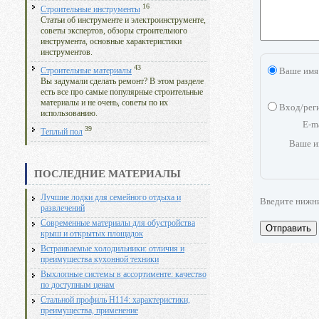
16
Строительные инструменты
Статьи об инструменте и электроинструменте,
советы экспертов, обзоры строительного
инструмента, основные характеристики
инструментов.
43
Ваше имя
Строительные материалы
Вы задумали сделать ремонт? В этом разделе
есть все про самые популярные строительные
материалы и не очень, советы по их
Вход/рег
использованию.
E-m
39
Теплый пол
Ваше и
ПОСЛЕДНИЕ МАТЕРИАЛЫ
Лучшие лодки для семейного отдыха и
Введите нижн
развлечений
Современные материалы для обустройства
Отправить
крыш и открытых площадок
Встраиваемые холодильники: отличия и
преимущества кухонной техники
Выхлопные системы в ассортименте: качество
по доступным ценам
Стальной профиль Н114: характеристики,
преимущества, применение