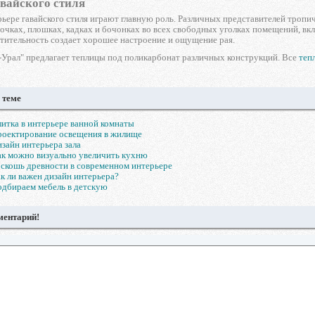
авайского стиля
рьере гавайского стиля играют главную роль. Различных представителей тропи
очках, плошках, кадках и бочонках во всех свободных уголках помещений, вк
тительность создает хорошее настроение и ощущение рая.
Урал" предлагает теплицы под поликарбонат различных конструкций. Все
теп
 теме
итка в интерьере ванной комнаты
роектирование освещения в жилище
зайн интерьера зала
к можно визуально увеличить кухню
скошь древности в современном интерьере
к ли важен дизайн интерьера?
дбираем мебель в детскую
ментарий!