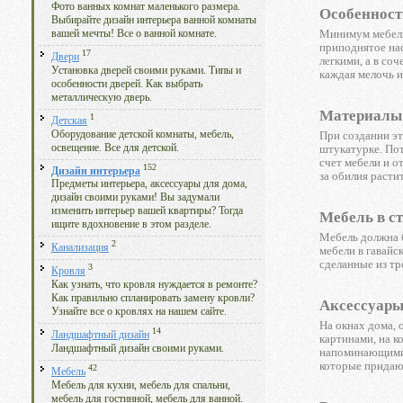
Фото ванных комнат маленького размера.
Особенност
Выбирайте дизайн интерьера ванной комнаты
Минимум мебели
вашей мечты! Все о ванной комнате.
приподнятое нас
17
Двери
легкими, а в со
Установка дверей своими руками. Типы и
каждая мелочь и
особенности дверей. Как выбрать
металлическую дверь.
Материалы 
1
Детская
Оборудование детской комнаты, мебель,
При создании эт
освещение. Все для детской.
штукатурке. Пот
счет мебели и о
152
Дизайн интерьера
за обилия расти
Предметы интерьера, аксессуары для дома,
дизайн своими руками! Вы задумали
изменить интерьер вашей квартиры? Тогда
Мебель в с
ищите вдохновение в этом разделе.
Мебель должна 
2
Канализация
мебели в гавайс
сделанные из тр
3
Кровля
Как узнать, что кровля нуждается в ремонте?
Как правильно спланировать замену кровли?
Аксессуары
Узнайте все о кровлях на нашем сайте.
На окнах дома, 
14
Ландшафтный дизайн
картинами, на к
Ландшафтный дизайн своими руками.
напоминающими о
которые придаю
42
Мебель
Мебель для кухни, мебель для спальни,
мебель для гостинной, мебель для ванной.