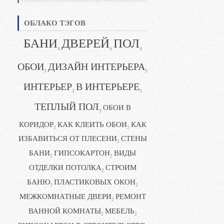
ОБЛАКО ТЭГОВ
БАНИ
ДВЕРЕЙ
ПОЛ
4
4
4
ОБОИ
ДИЗАЙН ИНТЕРЬЕРА
3
3
ИНТЕРЬЕР
В ИНТЕРЬЕРЕ
3
3
ТЕПЛЫЙ ПОЛ
ОБОИ В
3
КОРИДОР
КАК КЛЕИТЬ ОБОИ
КАК
2
2
ИЗБАВИТЬСЯ ОТ ПЛЕСЕНИ
СТЕНЫ
2
БАНИ
ГИПСОКАРТОН
ВИДЫ
2
2
ОТДЕЛКИ ПОТОЛКА
СТРОИМ
2
БАНЮ
ПЛАСТИКОВЫХ ОКОН
2
2
МЕЖКОМНАТНЫЕ ДВЕРИ
РЕМОНТ
2
ВАННОЙ КОМНАТЫ
МЕБЕЛЬ
2
2