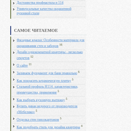
Достоинства профнастила н 114
Универсальные качества окрашенной
рулонной стали
САМОЕ ЧИТАЕМОЕ
Фасадные краски: Особенности материала для
16
окрашивания стен и заборов
Дизайн однокомнатной квартиры - несколько
12
секретов
11
О сайте
6
Заливаем фундамент для бани правильно
5
Как покрасить керамическую плитку
Стальной профиль Н114: характеристики,
5
преимущества, применение
5
Как выбрать кухонную вытяжку
Купить диван недорого от производителя
5
«Мебелико»
5
Отделка стен гипсокартоном
4
Как подобрать стиль для дизайна квартиры