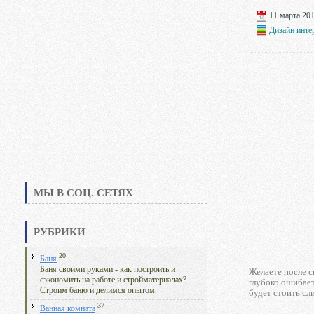
11 марта 201
Дизайн инте
МЫ В СОЦ. СЕТЯХ
РУБРИКИ
20
Баня
Баня своими руками - как построить и
Желаете после 
сэкономить на работе и стройматериалах?
глубоко ошибает
Строим баню и делимся опытом.
будет стоить сл
37
Ванная комната