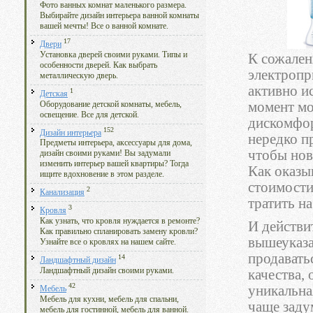
Фото ванных комнат маленького размера.
Выбирайте дизайн интерьера ванной комнаты
вашей мечты! Все о ванной комнате.
17
Двери
Установка дверей своими руками. Типы и
К сожален
особенности дверей. Как выбрать
электропр
металлическую дверь.
активно и
1
Детская
момент мо
Оборудование детской комнаты, мебель,
освещение. Все для детской.
дискомфор
152
Дизайн интерьера
нередко п
Предметы интерьера, аксессуары для дома,
чтобы нов
дизайн своими руками! Вы задумали
изменить интерьер вашей квартиры? Тогда
Как оказы
ищите вдохновение в этом разделе.
стоимости
2
Канализация
тратить н
3
Кровля
Как узнать, что кровля нуждается в ремонте?
И действи
Как правильно спланировать замену кровли?
вышеуказа
Узнайте все о кровлях на нашем сайте.
продавать
14
Ландшафтный дизайн
Ландшафтный дизайн своими руками.
качества,
42
уникальна
Мебель
Мебель для кухни, мебель для спальни,
чаще заду
мебель для гостинной, мебель для ванной.