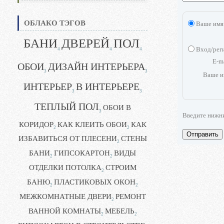
ОБЛАКО ТЭГОВ
Ваше имя
БАНИ
ДВЕРЕЙ
ПОЛ
Вход/рег
4
4
4
E-m
ОБОИ
ДИЗАЙН ИНТЕРЬЕРА
3
3
Ваше и
ИНТЕРЬЕР
В ИНТЕРЬЕРЕ
3
3
ТЕПЛЫЙ ПОЛ
ОБОИ В
3
Введите нижн
КОРИДОР
КАК КЛЕИТЬ ОБОИ
КАК
2
2
Отправить
ИЗБАВИТЬСЯ ОТ ПЛЕСЕНИ
СТЕНЫ
2
БАНИ
ГИПСОКАРТОН
ВИДЫ
2
2
ОТДЕЛКИ ПОТОЛКА
СТРОИМ
2
БАНЮ
ПЛАСТИКОВЫХ ОКОН
2
2
МЕЖКОМНАТНЫЕ ДВЕРИ
РЕМОНТ
2
ВАННОЙ КОМНАТЫ
МЕБЕЛЬ
2
2