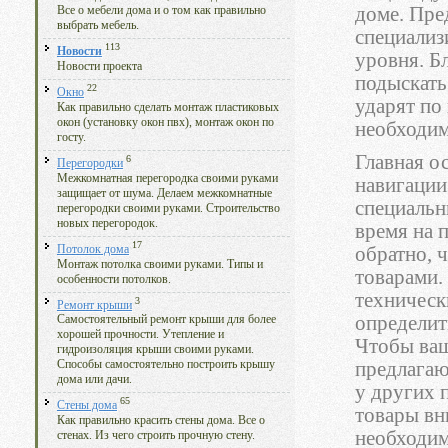
доме. Пре
Все о мебели дома и о том как правильно
выбрать мебель.
специализ
113
Новости
уровня. Б
Новости проекта
подыскать
22
Окно
ударят по
Как правильно сделать монтаж пластиковых
окон (установку окон пвх), монтаж окон по
необходим
госту.
Главная о
6
Перегородки
Межкомнатная перегородка своими руками
навигации
защищает от шума. Делаем межкомнатные
специальн
перегородки своими руками. Строительство
новых перегородок.
время на 
17
Потолок дома
обратно, 
Монтаж потолка своими руками. Типы и
товарами.
особенности потолков.
техническ
3
Ремонт крыши
определит
Самостоятельный ремонт крыши для более
хорошей прочности. Утепление и
Чтобы ваш
гидроизоляция крыши своими руками.
предлагаю
Способы самостоятельно построить крышу
дома или дачи.
у других п
65
Стены дома
товары вн
Как правильно красить стены дома. Все о
необходи
стенах. Из чего строить прочную стену.