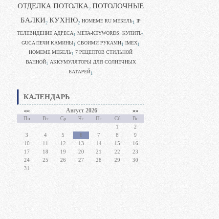
ОТДЕЛКА ПОТОЛКА
ПОТОЛОЧНЫЕ
2
БАЛКИ
КУХНЮ
HOMEME RU МЕБЕЛЬ
IP
1
2
2
ТЕЛЕВИДЕНИЕ АДРЕСА
META-KEYWORDS: КУПИТЬ
1
1
GUCA ПЕЧИ КАМИНЫ
CВОИМИ РУКАМИ
IMEX
1
1
1
HOMEME МЕБЕЛЬ
7 РЕЦЕПТОВ СТИЛЬНОЙ
1
ВАННОЙ
АККУМУЛЯТОРЫ ДЛЯ СОЛНЕЧНЫХ
1
БАТАРЕЙ
1
КАЛЕНДАРЬ
««
Август 2026
»»
Пн
Вт
Ср
Чт
Пт
Сб
Вс
1
2
3
4
5
6
7
8
9
10
11
12
13
14
15
16
17
18
19
20
21
22
23
24
25
26
27
28
29
30
31