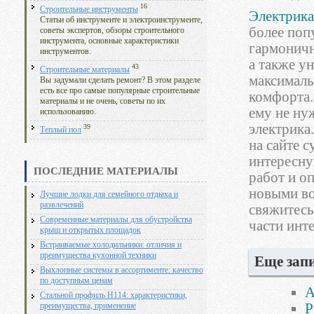
16
Строительные инструменты
Электрика
Статьи об инструменте и электроинструменте,
более поп
советы экспертов, обзоры строительного
инструмента, основные характеристики
гармоничн
инструментов.
а также у
43
Строительные материалы
максималь
Вы задумали сделать ремонт? В этом разделе
есть все про самые популярные строительные
комфорта.
материалы и не очень, советы по их
ему не ну
использованию.
электрика.
39
Теплый пол
на сайте 
интересн
ПОСЛЕДНИЕ МАТЕРИАЛЫ
работ и о
новыми во
Лучшие лодки для семейного отдыха и
развлечений
свяжитесь
Современные материалы для обустройства
части инте
крыш и открытых площадок
Встраиваемые холодильники: отличия и
преимущества кухонной техники
Еще запи
Выхлопные системы в ассортименте: качество
по доступным ценам
А
Стальной профиль Н114: характеристики,
Р
преимущества, применение