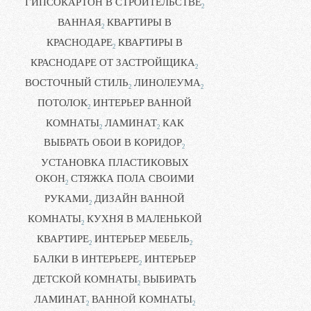
ГИПСОКАРТОН В СТРОИТЕЛЬСТВЕ
2
ВАННАЯ
КВАРТИРЫ В
2
КРАСНОДАРЕ
КВАРТИРЫ В
2
КРАСНОДАРЕ ОТ ЗАСТРОЙЩИКА
2
ВОСТОЧНЫЙ СТИЛЬ
ЛИНОЛЕУМА
2
2
ПОТОЛОК
ИНТЕРЬЕР ВАННОЙ
2
КОМНАТЫ
ЛАМИНАТ
КАК
2
2
ВЫБРАТЬ ОБОИ В КОРИДОР
2
УСТАНОВКА ПЛАСТИКОВЫХ
ОКОН
СТЯЖКА ПОЛА СВОИМИ
2
РУКАМИ
ДИЗАЙН ВАННОЙ
2
КОМНАТЫ
КУХНЯ В МАЛЕНЬКОЙ
2
КВАРТИРЕ
ИНТЕРЬЕР МЕБЕЛЬ
2
2
БАЛКИ В ИНТЕРЬЕРЕ
ИНТЕРЬЕР
2
ДЕТСКОЙ КОМНАТЫ
ВЫБИРАТЬ
2
ЛАМИНАТ
ВАННОЙ КОМНАТЫ
2
2