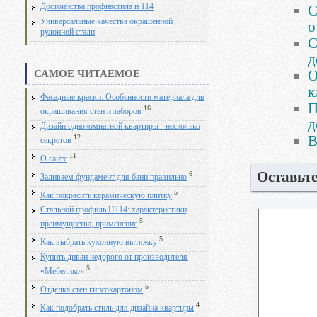
Достоинства профнастила н 114
С
Универсальные качества окрашенной
о
рулонной стали
С
д
О
САМОЕ ЧИТАЕМОЕ
к
Фасадные краски: Особенности материала для
П
16
окрашивания стен и заборов
д
Дизайн однокомнатной квартиры - несколько
12
В
секретов
11
О сайте
Оставьт
6
Заливаем фундамент для бани правильно
5
Как покрасить керамическую плитку
Стальной профиль Н114: характеристики,
5
преимущества, применение
5
Как выбрать кухонную вытяжку
Купить диван недорого от производителя
5
«Мебелико»
5
Отделка стен гипсокартоном
4
Как подобрать стиль для дизайна квартиры