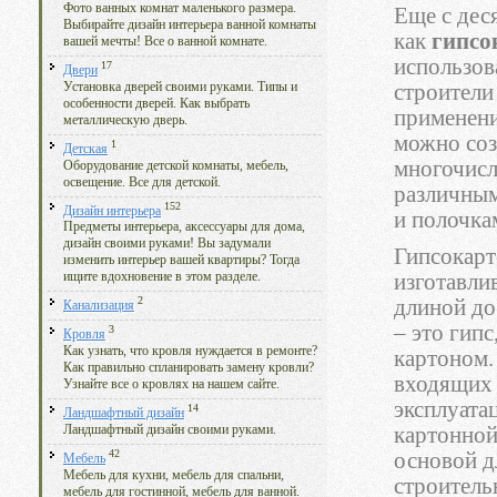
Фото ванных комнат маленького размера.
Еще с дес
Выбирайте дизайн интерьера ванной комнаты
как
гипсо
вашей мечты! Все о ванной комнате.
использов
17
Двери
Установка дверей своими руками. Типы и
строители 
особенности дверей. Как выбрать
применени
металлическую дверь.
можно соз
1
Детская
многочисл
Оборудование детской комнаты, мебель,
освещение. Все для детской.
различным
152
Дизайн интерьера
и полочка
Предметы интерьера, аксессуары для дома,
дизайн своими руками! Вы задумали
Гипсокарт
изменить интерьер вашей квартиры? Тогда
изготавли
ищите вдохновение в этом разделе.
2
длиной до
Канализация
– это гип
3
Кровля
Как узнать, что кровля нуждается в ремонте?
картоном.
Как правильно спланировать замену кровли?
входящих 
Узнайте все о кровлях на нашем сайте.
эксплуата
14
Ландшафтный дизайн
картонной
Ландшафтный дизайн своими руками.
42
основой д
Мебель
Мебель для кухни, мебель для спальни,
строитель
мебель для гостинной, мебель для ванной.