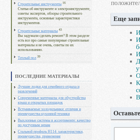
положител
16
Строительные инструменты
Статьи об инструменте и электроинструменте,
советы экспертов, обзоры строительного
Еще запи
инструмента, основные характеристики
инструментов.
43
И
Строительные материалы
Вы задумали сделать ремонт? В этом разделе
И
есть все про самые популярные строительные
материалы и не очень, советы по их
б
использованию.
И
39
Теплый пол
Д
у
О
ПОСЛЕДНИЕ МАТЕРИАЛЫ
К
Лучшие лодки для семейного отдыха и
с
развлечений
В
Современные материалы для обустройства
крыш и открытых площадок
Встраиваемые холодильники: отличия и
Оставьт
преимущества кухонной техники
Выхлопные системы в ассортименте: качество
по доступным ценам
Стальной профиль Н114: характеристики,
преимущества, применение