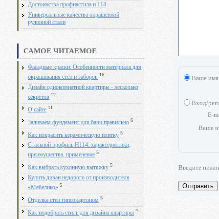
Достоинства профнастила н 114
Универсальные качества окрашенной
рулонной стали
САМОЕ ЧИТАЕМОЕ
Фасадные краски: Особенности материала для
16
окрашивания стен и заборов
Ваше имя
Дизайн однокомнатной квартиры - несколько
12
секретов
Вход/рег
11
О сайте
E-m
6
Заливаем фундамент для бани правильно
Ваше и
5
Как покрасить керамическую плитку
Стальной профиль Н114: характеристики,
5
преимущества, применение
5
Введите нижн
Как выбрать кухонную вытяжку
Купить диван недорого от производителя
Отправить
5
«Мебелико»
5
Отделка стен гипсокартоном
4
Как подобрать стиль для дизайна квартиры