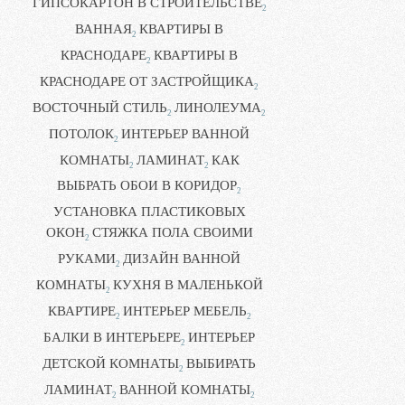
ГИПСОКАРТОН В СТРОИТЕЛЬСТВЕ
2
ВАННАЯ
КВАРТИРЫ В
2
КРАСНОДАРЕ
КВАРТИРЫ В
2
КРАСНОДАРЕ ОТ ЗАСТРОЙЩИКА
2
ВОСТОЧНЫЙ СТИЛЬ
ЛИНОЛЕУМА
2
2
ПОТОЛОК
ИНТЕРЬЕР ВАННОЙ
2
КОМНАТЫ
ЛАМИНАТ
КАК
2
2
ВЫБРАТЬ ОБОИ В КОРИДОР
2
УСТАНОВКА ПЛАСТИКОВЫХ
ОКОН
СТЯЖКА ПОЛА СВОИМИ
2
РУКАМИ
ДИЗАЙН ВАННОЙ
2
КОМНАТЫ
КУХНЯ В МАЛЕНЬКОЙ
2
КВАРТИРЕ
ИНТЕРЬЕР МЕБЕЛЬ
2
2
БАЛКИ В ИНТЕРЬЕРЕ
ИНТЕРЬЕР
2
ДЕТСКОЙ КОМНАТЫ
ВЫБИРАТЬ
2
ЛАМИНАТ
ВАННОЙ КОМНАТЫ
2
2