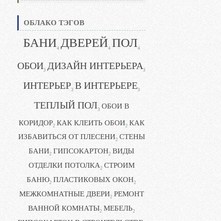
ОБЛАКО ТЭГОВ
БАНИ
ДВЕРЕЙ
ПОЛ
4
4
4
ОБОИ
ДИЗАЙН ИНТЕРЬЕРА
3
3
ИНТЕРЬЕР
В ИНТЕРЬЕРЕ
3
3
ТЕПЛЫЙ ПОЛ
ОБОИ В
3
КОРИДОР
КАК КЛЕИТЬ ОБОИ
КАК
2
2
ИЗБАВИТЬСЯ ОТ ПЛЕСЕНИ
СТЕНЫ
2
БАНИ
ГИПСОКАРТОН
ВИДЫ
2
2
ОТДЕЛКИ ПОТОЛКА
СТРОИМ
2
БАНЮ
ПЛАСТИКОВЫХ ОКОН
2
2
МЕЖКОМНАТНЫЕ ДВЕРИ
РЕМОНТ
2
ВАННОЙ КОМНАТЫ
МЕБЕЛЬ
2
2