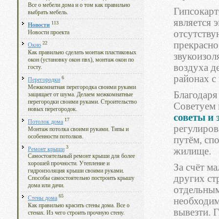
Все о мебели дома и о том как правильно
Гипсокарт
выбрать мебель.
является 
113
Новости
отсутству
Новости проекта
прекрасно
22
Окно
Как правильно сделать монтаж пластиковых
звукоизол
окон (установку окон пвх), монтаж окон по
воздуха д
госту.
районах с
6
Перегородки
Межкомнатная перегородка своими руками
Благодаря
защищает от шума. Делаем межкомнатные
перегородки своими руками. Строительство
Советуем
новых перегородок.
советы и
17
Потолок дома
регулиров
Монтаж потолка своими руками. Типы и
особенности потолков.
путём, сп
3
жилище.
Ремонт крыши
Самостоятельный ремонт крыши для более
хорошей прочности. Утепление и
За счёт м
гидроизоляция крыши своими руками.
других ст
Способы самостоятельно построить крышу
дома или дачи.
отдельным
65
Стены дома
необходим
Как правильно красить стены дома. Все о
вывезти. 
стенах. Из чего строить прочную стену.