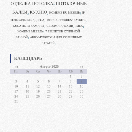
ОТДЕЛКА ПОТОЛКА
ПОТОЛОЧНЫЕ
2
БАЛКИ
КУХНЮ
HOMEME RU МЕБЕЛЬ
IP
1
2
2
ТЕЛЕВИДЕНИЕ АДРЕСА
META-KEYWORDS: КУПИТЬ
1
1
GUCA ПЕЧИ КАМИНЫ
CВОИМИ РУКАМИ
IMEX
1
1
1
HOMEME МЕБЕЛЬ
7 РЕЦЕПТОВ СТИЛЬНОЙ
1
ВАННОЙ
АККУМУЛЯТОРЫ ДЛЯ СОЛНЕЧНЫХ
1
БАТАРЕЙ
1
КАЛЕНДАРЬ
««
Август 2026
»»
Пн
Вт
Ср
Чт
Пт
Сб
Вс
1
2
3
4
5
6
7
8
9
10
11
12
13
14
15
16
17
18
19
20
21
22
23
24
25
26
27
28
29
30
31