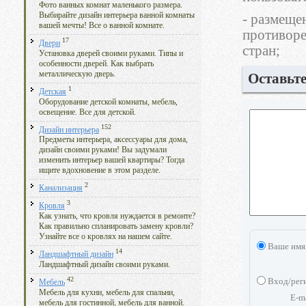
Фото ванных комнат маленького размера.
Выбирайте дизайн интерьера ванной комнаты
- размеще
вашей мечты! Все о ванной комнате.
противоре
17
Двери
стран;
Установка дверей своими руками. Типы и
особенности дверей. Как выбрать
металлическую дверь.
Оставьт
1
Детская
Оборудование детской комнаты, мебель,
освещение. Все для детской.
152
Дизайн интерьера
Предметы интерьера, аксессуары для дома,
дизайн своими руками! Вы задумали
изменить интерьер вашей квартиры? Тогда
ищите вдохновение в этом разделе.
2
Канализация
3
Кровля
Как узнать, что кровля нуждается в ремонте?
Как правильно спланировать замену кровли?
Узнайте все о кровлях на нашем сайте.
Ваше имя
14
Ландшафтный дизайн
Ландшафтный дизайн своими руками.
42
Вход/рег
Мебель
Мебель для кухни, мебель для спальни,
E-m
мебель для гостинной, мебель для ванной.