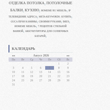
ОТДЕЛКА ПОТОЛКА
ПОТОЛОЧНЫЕ
2
БАЛКИ
КУХНЮ
HOMEME RU МЕБЕЛЬ
IP
1
2
2
ТЕЛЕВИДЕНИЕ АДРЕСА
META-KEYWORDS: КУПИТЬ
1
1
GUCA ПЕЧИ КАМИНЫ
CВОИМИ РУКАМИ
IMEX
1
1
1
HOMEME МЕБЕЛЬ
7 РЕЦЕПТОВ СТИЛЬНОЙ
1
ВАННОЙ
АККУМУЛЯТОРЫ ДЛЯ СОЛНЕЧНЫХ
1
БАТАРЕЙ
1
КАЛЕНДАРЬ
««
Август 2026
»»
Пн
Вт
Ср
Чт
Пт
Сб
Вс
1
2
3
4
5
6
7
8
9
10
11
12
13
14
15
16
17
18
19
20
21
22
23
24
25
26
27
28
29
30
31