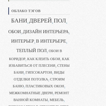
ОБЛАКО ТЭГОВ
БАНИ
ДВЕРЕЙ
ПОЛ
4
4
4
ОБОИ
ДИЗАЙН ИНТЕРЬЕРА
3
3
ИНТЕРЬЕР
В ИНТЕРЬЕРЕ
3
3
ТЕПЛЫЙ ПОЛ
ОБОИ В
3
КОРИДОР
КАК КЛЕИТЬ ОБОИ
КАК
2
2
ИЗБАВИТЬСЯ ОТ ПЛЕСЕНИ
СТЕНЫ
2
БАНИ
ГИПСОКАРТОН
ВИДЫ
2
2
ОТДЕЛКИ ПОТОЛКА
СТРОИМ
2
БАНЮ
ПЛАСТИКОВЫХ ОКОН
2
2
МЕЖКОМНАТНЫЕ ДВЕРИ
РЕМОНТ
2
ВАННОЙ КОМНАТЫ
МЕБЕЛЬ
2
2