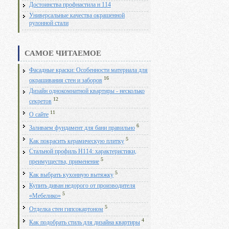
Достоинства профнастила н 114
Универсальные качества окрашенной
рулонной стали
САМОЕ ЧИТАЕМОЕ
Фасадные краски: Особенности материала для
16
окрашивания стен и заборов
Дизайн однокомнатной квартиры - несколько
12
секретов
11
О сайте
6
Заливаем фундамент для бани правильно
5
Как покрасить керамическую плитку
Стальной профиль Н114: характеристики,
5
преимущества, применение
5
Как выбрать кухонную вытяжку
Купить диван недорого от производителя
5
«Мебелико»
5
Отделка стен гипсокартоном
4
Как подобрать стиль для дизайна квартиры