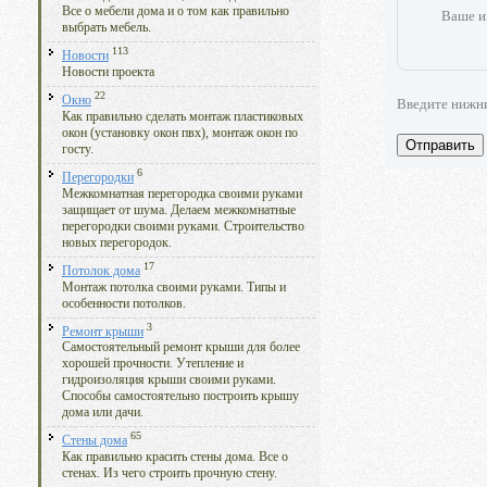
Все о мебели дома и о том как правильно
Ваше и
выбрать мебель.
113
Новости
Новости проекта
22
Окно
Введите нижн
Как правильно сделать монтаж пластиковых
окон (установку окон пвх), монтаж окон по
Отправить
госту.
6
Перегородки
Межкомнатная перегородка своими руками
защищает от шума. Делаем межкомнатные
перегородки своими руками. Строительство
новых перегородок.
17
Потолок дома
Монтаж потолка своими руками. Типы и
особенности потолков.
3
Ремонт крыши
Самостоятельный ремонт крыши для более
хорошей прочности. Утепление и
гидроизоляция крыши своими руками.
Способы самостоятельно построить крышу
дома или дачи.
65
Стены дома
Как правильно красить стены дома. Все о
стенах. Из чего строить прочную стену.