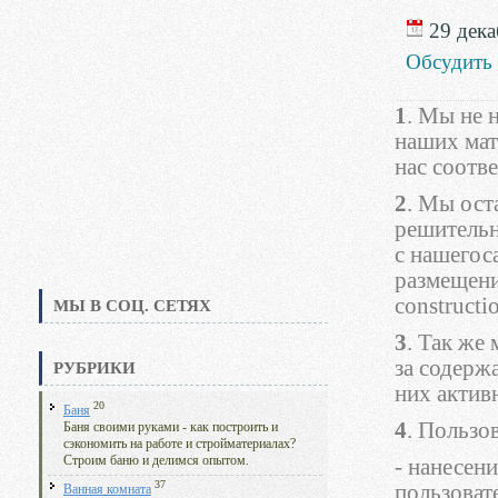
29 дека
Обсудить
1
. Мы не 
наших мат
нас соотв
2
. Мы ост
решительн
с нашегос
размещени
constructio
МЫ В СОЦ. СЕТЯХ
3
. Так же
за содерж
РУБРИКИ
них актив
20
Баня
4
. Пользов
Баня своими руками - как построить и
сэкономить на работе и стройматериалах?
Строим баню и делимся опытом.
- нанесен
37
пользоват
Ванная комната