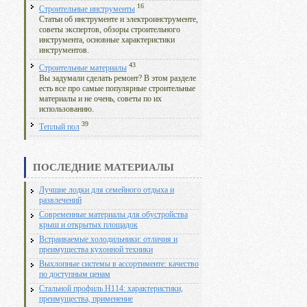
16
Строительные инструменты
Статьи об инструменте и электроинструменте,
советы экспертов, обзоры строительного
инструмента, основные характеристики
инструментов.
43
Строительные материалы
Вы задумали сделать ремонт? В этом разделе
есть все про самые популярные строительные
материалы и не очень, советы по их
использованию.
39
Теплый пол
ПОСЛЕДНИЕ МАТЕРИАЛЫ
Лучшие лодки для семейного отдыха и
развлечений
Современные материалы для обустройства
крыш и открытых площадок
Встраиваемые холодильники: отличия и
преимущества кухонной техники
Выхлопные системы в ассортименте: качество
по доступным ценам
Стальной профиль Н114: характеристики,
преимущества, применение