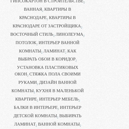
ГИПСОКАРТОН В СТРОИТЕЛЬСТВЕ
2
ВАННАЯ
КВАРТИРЫ В
2
КРАСНОДАРЕ
КВАРТИРЫ В
2
КРАСНОДАРЕ ОТ ЗАСТРОЙЩИКА
2
ВОСТОЧНЫЙ СТИЛЬ
ЛИНОЛЕУМА
2
2
ПОТОЛОК
ИНТЕРЬЕР ВАННОЙ
2
КОМНАТЫ
ЛАМИНАТ
КАК
2
2
ВЫБРАТЬ ОБОИ В КОРИДОР
2
УСТАНОВКА ПЛАСТИКОВЫХ
ОКОН
СТЯЖКА ПОЛА СВОИМИ
2
РУКАМИ
ДИЗАЙН ВАННОЙ
2
КОМНАТЫ
КУХНЯ В МАЛЕНЬКОЙ
2
КВАРТИРЕ
ИНТЕРЬЕР МЕБЕЛЬ
2
2
БАЛКИ В ИНТЕРЬЕРЕ
ИНТЕРЬЕР
2
ДЕТСКОЙ КОМНАТЫ
ВЫБИРАТЬ
2
ЛАМИНАТ
ВАННОЙ КОМНАТЫ
2
2