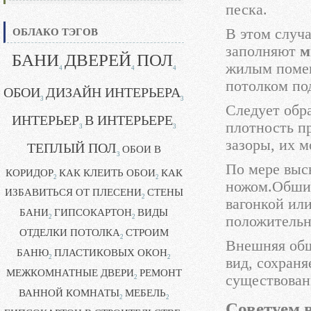
песка.
В этом случ
ОБЛАКО ТЭГОВ
заполняют
м
БАНИ
ДВЕРЕЙ
ПОЛ
жилым помещ
4
4
4
потолком по
ОБОИ
ДИЗАЙН ИНТЕРЬЕРА
3
3
Следует обра
ИНТЕРЬЕР
В ИНТЕРЬЕРЕ
плотность п
3
3
зазоры, их 
ТЕПЛЫЙ ПОЛ
ОБОИ В
3
По мере выс
КОРИДОР
КАК КЛЕИТЬ ОБОИ
КАК
2
2
ножом.Обши
ИЗБАВИТЬСЯ ОТ ПЛЕСЕНИ
СТЕНЫ
2
вагонкой ил
БАНИ
ГИПСОКАРТОН
ВИДЫ
положительн
2
2
ОТДЕЛКИ ПОТОЛКА
СТРОИМ
2
Внешняя обш
БАНЮ
ПЛАСТИКОВЫХ ОКОН
2
2
вид, сохраня
МЕЖКОМНАТНЫЕ ДВЕРИ
РЕМОНТ
существован
2
ВАННОЙ КОМНАТЫ
МЕБЕЛЬ
2
2
Советуем 