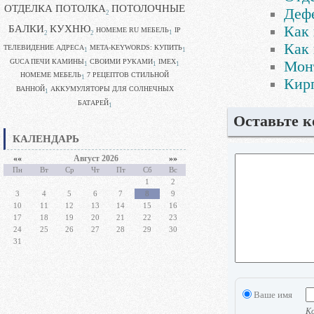
ОТДЕЛКА ПОТОЛКА
ПОТОЛОЧНЫЕ
Дефе
2
БАЛКИ
КУХНЮ
Как 
HOMEME RU МЕБЕЛЬ
IP
1
2
2
Как 
ТЕЛЕВИДЕНИЕ АДРЕСА
META-KEYWORDS: КУПИТЬ
1
1
GUCA ПЕЧИ КАМИНЫ
CВОИМИ РУКАМИ
IMEX
Мон
1
1
1
HOMEME МЕБЕЛЬ
7 РЕЦЕПТОВ СТИЛЬНОЙ
1
Кир
ВАННОЙ
АККУМУЛЯТОРЫ ДЛЯ СОЛНЕЧНЫХ
1
БАТАРЕЙ
1
Оставьте 
КАЛЕНДАРЬ
««
Август 2026
»»
Пн
Вт
Ср
Чт
Пт
Сб
Вс
1
2
3
4
5
6
7
8
9
10
11
12
13
14
15
16
17
18
19
20
21
22
23
24
25
26
27
28
29
30
31
Ваше имя
Ко