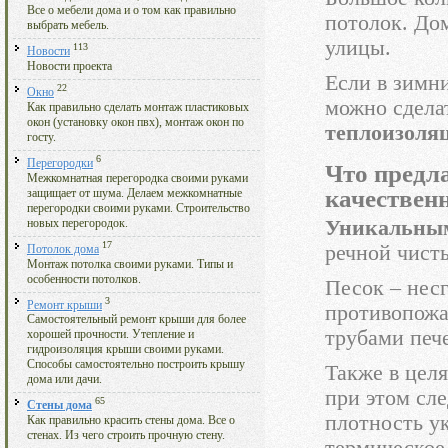
Все о мебели дома и о том как правильно
потолок. До
выбрать мебель.
улицы.
113
Новости
Новости проекта
Если в зимн
22
Окно
можно сдела
Как правильно сделать монтаж пластиковых
окон (установку окон пвх), монтаж окон по
теплоизоля
госту.
6
Перегородки
Что предл
Межкомнатная перегородка своими руками
качествен
защищает от шума. Делаем межкомнатные
перегородки своими руками. Строительство
Уникальным
новых перегородок.
17
речной чисты
Потолок дома
Монтаж потолка своими руками. Типы и
особенности потолков.
Песок – нес
3
Ремонт крыши
противопожа
Самостоятельный ремонт крыши для более
трубами печ
хорошей прочности. Утепление и
гидроизоляция крыши своими руками.
Способы самостоятельно построить крышу
Также в цел
дома или дачи.
при этом сле
65
Стены дома
плотность ук
Как правильно красить стены дома. Все о
стенах. Из чего строить прочную стену.