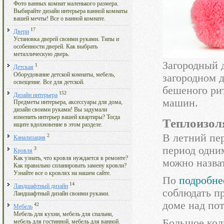
Фото ванных комнат маленького размера.
Выбирайте дизайн интерьера ванной комнаты
вашей мечты! Все о ванной комнате.
17
Двери
Установка дверей своими руками. Типы и
особенности дверей. Как выбрать
металлическую дверь.
Загородный 
1
Детская
Оборудование детской комнаты, мебель,
загородном 
освещение. Все для детской.
бешеного ри
152
Дизайн интерьера
машин.
Предметы интерьера, аксессуары для дома,
дизайн своими руками! Вы задумали
изменить интерьер вашей квартиры? Тогда
Теплоизол
ищите вдохновение в этом разделе.
В летний пер
2
Канализация
период одни
3
Кровля
Как узнать, что кровля нуждается в ремонте?
можно назва
Как правильно спланировать замену кровли?
Узнайте все о кровлях на нашем сайте.
По
подробне
14
Ландшафтный дизайн
соблюдать п
Ландшафтный дизайн своими руками.
доме над по
42
Мебель
Мебель для кухни, мебель для спальни,
Большое кол
мебель для гостинной, мебель для ванной.