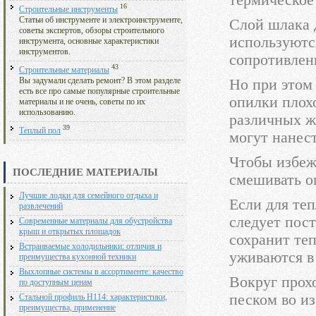
термическое
16
Строительные инструменты
Статьи об инструменте и электроинструменте,
Слой шлака 
советы экспертов, обзоры строительного
используютс
инструмента, основные характеристики
инструментов.
сопротивлен
43
Строительные материалы
Но при этом
Вы задумали сделать ремонт? В этом разделе
есть все про самые популярные строительные
опилки плох
материалы и не очень, советы по их
использованию.
различных ж
39
Теплый пол
могут нанес
Чтобы избеж
ПОСЛЕДНИЕ МАТЕРИАЛЫ
смешивать о
Лучшие лодки для семейного отдыха и
Если для те
развлечений
следует пост
Современные материалы для обустройства
крыш и открытых площадок
сохранит те
Встраиваемые холодильники: отличия и
уживаются в
преимущества кухонной техники
Выхлопные системы в ассортименте: качество
Вокруг прох
по доступным ценам
песком во из
Стальной профиль Н114: характеристики,
преимущества, применение