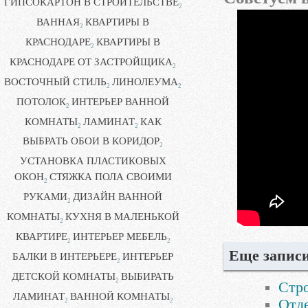
ГИПСОКАРТОН В СТРОИТЕЛЬСТВЕ
2
ВАННАЯ
КВАРТИРЫ В
2
КРАСНОДАРЕ
КВАРТИРЫ В
2
КРАСНОДАРЕ ОТ ЗАСТРОЙЩИКА
2
ВОСТОЧНЫЙ СТИЛЬ
ЛИНОЛЕУМА
2
2
ПОТОЛОК
ИНТЕРЬЕР ВАННОЙ
2
КОМНАТЫ
ЛАМИНАТ
КАК
2
2
ВЫБРАТЬ ОБОИ В КОРИДОР
2
УСТАНОВКА ПЛАСТИКОВЫХ
ОКОН
СТЯЖКА ПОЛА СВОИМИ
2
РУКАМИ
ДИЗАЙН ВАННОЙ
2
КОМНАТЫ
КУХНЯ В МАЛЕНЬКОЙ
2
КВАРТИРЕ
ИНТЕРЬЕР МЕБЕЛЬ
2
2
Еще записи
БАЛКИ В ИНТЕРЬЕРЕ
ИНТЕРЬЕР
2
ДЕТСКОЙ КОМНАТЫ
ВЫБИРАТЬ
2
Стр
ЛАМИНАТ
ВАННОЙ КОМНАТЫ
Отде
2
2