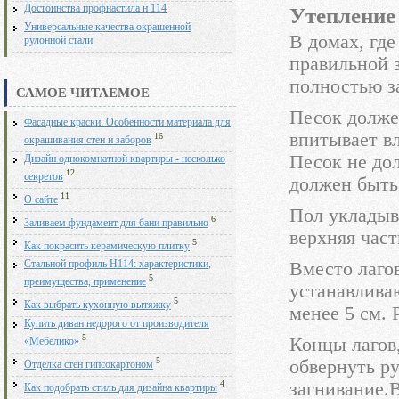
Достоинства профнастила н 114
Утепление
Универсальные качества окрашенной
В домах, где
рулонной стали
правильной 
полностью з
САМОЕ ЧИТАЕМОЕ
Песок долже
Фасадные краски: Особенности материала для
впитывает вл
16
окрашивания стен и заборов
Песок не до
Дизайн однокомнатной квартиры - несколько
12
секретов
должен быть
11
О сайте
Пол укладыв
6
Заливаем фундамент для бани правильно
верхняя част
5
Как покрасить керамическую плитку
Вместо лаго
Стальной профиль Н114: характеристики,
5
преимущества, применение
устанавлива
5
Как выбрать кухонную вытяжку
менее 5 см. 
Купить диван недорого от производителя
5
Концы лагов
«Мебелико»
5
обвернуть р
Отделка стен гипсокартоном
загнивание.
4
Как подобрать стиль для дизайна квартиры