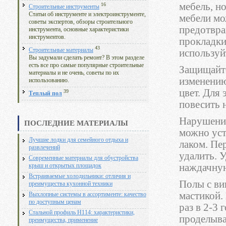
мебель, н
16
Строительные инструменты
Статьи об инструменте и электроинструменте,
мебели мо
советы экспертов, обзоры строительного
предотвра
инструмента, основные характеристики
инструментов.
прокладки 
43
Строительные материалы
используйт
Вы задумали сделать ремонт? В этом разделе
есть все про самые популярные строительные
Защищайте
материалы и не очень, советы по их
изменению
использованию.
цвет. Для
39
Теплый пол
повесить 
Нарушения
ПОСЛЕДНИЕ МАТЕРИАЛЫ
можно уст
Лучшие лодки для семейного отдыха и
лаком. Пе
развлечений
удалить. 
Современные материалы для обустройства
наждачну
крыш и открытых площадок
Встраиваемые холодильники: отличия и
Полы с ви
преимущества кухонной техники
мастикой.
Выхлопные системы в ассортименте: качество
по доступным ценам
раз в 2-3
Стальной профиль Н114: характеристики,
проделыват
преимущества, применение