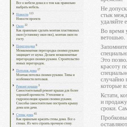
Все о мебели дома и о том как правильно
Не допуск
выбрать мебель.
113
стык межд
Новости
Новости проекта
удаляйте е
22
Окно
Во время 
Как правильно сделать монтаж пластиковых
окон (установку окон пвх), монтаж окон по
ветошью.
госту.
6
Запомните
Перегородки
Межкомнатная перегородка своими руками
специальн
защищает от шума. Делаем межкомнатные
Это позво
перегородки своими руками. Строительство
новых перегородок.
красоту п
17
Потолок дома
специальн
Монтаж потолка своими руками. Типы и
случайно 
особенности потолков.
которые в
3
Ремонт крыши
Самостоятельный ремонт крыши для более
Кстати, к
хорошей прочности. Утепление и
гидроизоляция крыши своими руками.
и продажу
Способы самостоятельно построить крышу
сроки. Са
дома или дачи.
65
Стены дома
Пробковый
Как правильно красить стены дома. Все о
оставляют
стенах. Из чего строить прочную стену.