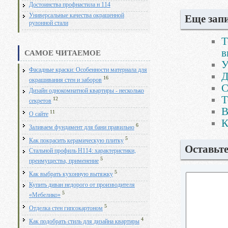
Достоинства профнастила н 114
Универсальные качества окрашенной
Еще запи
рулонной стали
Т
в
САМОЕ ЧИТАЕМОЕ
У
Фасадные краски: Особенности материала для
Д
16
окрашивания стен и заборов
С
Дизайн однокомнатной квартиры - несколько
Т
12
секретов
В
11
О сайте
К
6
Заливаем фундамент для бани правильно
5
Как покрасить керамическую плитку
Оставьт
Стальной профиль Н114: характеристики,
5
преимущества, применение
5
Как выбрать кухонную вытяжку
Купить диван недорого от производителя
5
«Мебелико»
5
Отделка стен гипсокартоном
4
Как подобрать стиль для дизайна квартиры