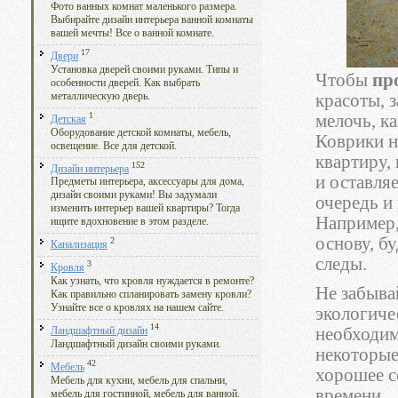
Фото ванных комнат маленького размера.
Выбирайте дизайн интерьера ванной комнаты
вашей мечты! Все о ванной комнате.
17
Двери
Установка дверей своими руками. Типы и
Чтобы
пр
особенности дверей. Как выбрать
металлическую дверь.
красоты, 
1
мелочь, ка
Детская
Оборудование детской комнаты, мебель,
Коврики н
освещение. Все для детской.
квартиру, 
152
Дизайн интерьера
и оставля
Предметы интерьера, аксессуары для дома,
дизайн своими руками! Вы задумали
очередь и
изменить интерьер вашей квартиры? Тогда
Например,
ищите вдохновение в этом разделе.
основу, б
2
Канализация
следы.
3
Кровля
Как узнать, что кровля нуждается в ремонте?
Не забыва
Как правильно спланировать замену кровли?
Узнайте все о кровлях на нашем сайте.
экологиче
14
необходим
Ландшафтный дизайн
Ландшафтный дизайн своими руками.
некоторые
42
Мебель
хорошее с
Мебель для кухни, мебель для спальни,
времени.
мебель для гостинной, мебель для ванной.