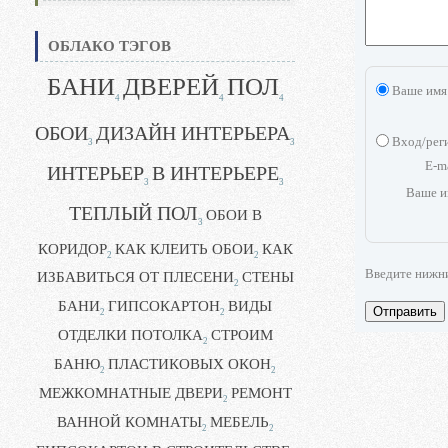
ОБЛАКО ТЭГОВ
БАНИ
ДВЕРЕЙ
ПОЛ
Ваше имя
4
4
4
ОБОИ
ДИЗАЙН ИНТЕРЬЕРА
Вход/рег
3
3
E-m
ИНТЕРЬЕР
В ИНТЕРЬЕРЕ
3
3
Ваше и
ТЕПЛЫЙ ПОЛ
ОБОИ В
3
КОРИДОР
КАК КЛЕИТЬ ОБОИ
КАК
2
2
Введите нижн
ИЗБАВИТЬСЯ ОТ ПЛЕСЕНИ
СТЕНЫ
2
БАНИ
ГИПСОКАРТОН
ВИДЫ
Отправить
2
2
ОТДЕЛКИ ПОТОЛКА
СТРОИМ
2
БАНЮ
ПЛАСТИКОВЫХ ОКОН
2
2
МЕЖКОМНАТНЫЕ ДВЕРИ
РЕМОНТ
2
ВАННОЙ КОМНАТЫ
МЕБЕЛЬ
2
2