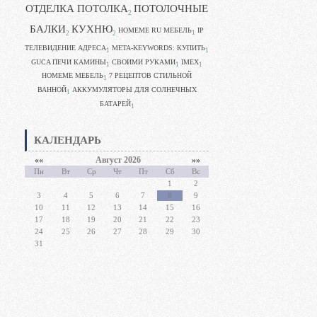
ОТДЕЛКА ПОТОЛКА
ПОТОЛОЧНЫЕ
2
БАЛКИ
КУХНЮ
HOMEME RU МЕБЕЛЬ
IP
1
2
2
ТЕЛЕВИДЕНИЕ АДРЕСА
META-KEYWORDS: КУПИТЬ
1
1
GUCA ПЕЧИ КАМИНЫ
CВОИМИ РУКАМИ
IMEX
1
1
1
HOMEME МЕБЕЛЬ
7 РЕЦЕПТОВ СТИЛЬНОЙ
1
ВАННОЙ
АККУМУЛЯТОРЫ ДЛЯ СОЛНЕЧНЫХ
1
БАТАРЕЙ
1
КАЛЕНДАРЬ
««
Август 2026
»»
Пн
Вт
Ср
Чт
Пт
Сб
Вс
1
2
3
4
5
6
7
8
9
10
11
12
13
14
15
16
17
18
19
20
21
22
23
24
25
26
27
28
29
30
31