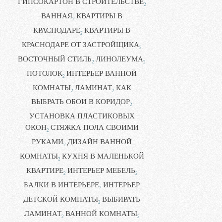
ГИПСОКАРТОН В СТРОИТЕЛЬСТВЕ
2
ВАННАЯ
КВАРТИРЫ В
2
КРАСНОДАРЕ
КВАРТИРЫ В
2
КРАСНОДАРЕ ОТ ЗАСТРОЙЩИКА
2
ВОСТОЧНЫЙ СТИЛЬ
ЛИНОЛЕУМА
2
2
ПОТОЛОК
ИНТЕРЬЕР ВАННОЙ
2
КОМНАТЫ
ЛАМИНАТ
КАК
2
2
ВЫБРАТЬ ОБОИ В КОРИДОР
2
УСТАНОВКА ПЛАСТИКОВЫХ
ОКОН
СТЯЖКА ПОЛА СВОИМИ
2
РУКАМИ
ДИЗАЙН ВАННОЙ
2
КОМНАТЫ
КУХНЯ В МАЛЕНЬКОЙ
2
КВАРТИРЕ
ИНТЕРЬЕР МЕБЕЛЬ
2
2
БАЛКИ В ИНТЕРЬЕРЕ
ИНТЕРЬЕР
2
ДЕТСКОЙ КОМНАТЫ
ВЫБИРАТЬ
2
ЛАМИНАТ
ВАННОЙ КОМНАТЫ
2
2