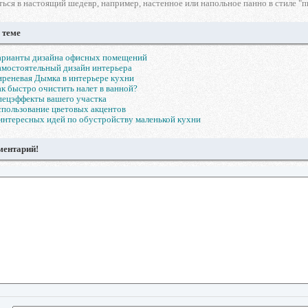
ься в настоящий шедевр, например, настенное или напольное панно в стиле "пи
 теме
арианты дизайна офисных помещений
мостоятельный дизайн интерьера
реневая Дымка в интерьере кухни
к быстро очистить налет в ванной?
ецэффекты вашего участка
пользование цветовых акцентов
интересных идей по обустройству маленькой кухни
ментарий!