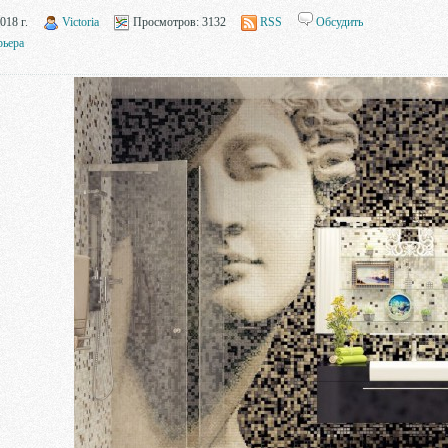
018 г.
Victoria
Просмотров:
3132
RSS
Обсудить
рьера