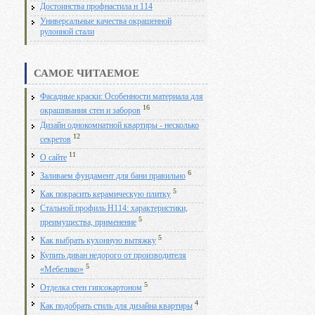
Достоинства профнастила н 114
Универсальные качества окрашенной
рулонной стали
САМОЕ ЧИТАЕМОЕ
Фасадные краски: Особенности материала для
16
окрашивания стен и заборов
Дизайн однокомнатной квартиры - несколько
12
секретов
11
О сайте
6
Заливаем фундамент для бани правильно
5
Как покрасить керамическую плитку
Стальной профиль Н114: характеристики,
5
преимущества, применение
5
Как выбрать кухонную вытяжку
Купить диван недорого от производителя
5
«Мебелико»
5
Отделка стен гипсокартоном
4
Как подобрать стиль для дизайна квартиры