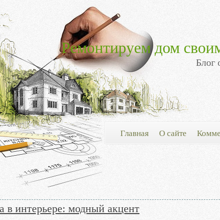
Ремонтируем дом свои
Блог 
Главная
О сайте
Комме
а в интерьере: модный акцент