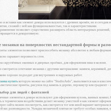
 и вставки как элемент декора используются с древних времён, но и сегодня 
итки, схожий с ней как функциональностью, так и характеристиками.
рименение позволяет существенно расширить область интерьерных решений, г
евращается в декоративную.
 мозаики на поверхностях нестандартной формы и разм
риты элементов позволяют приспособить мозаику абсолютно к любым формам т
асно скрывает неровность стен.
на скруглённых оконных и дверных проёмах, для оформления ниш и колонн.
о смотрится сочетание мозаики с другими материалами: камнем, керамикой, д
аково хорошо подходит для внутренних и наружных работ.
заика купить
которую можно на сайте "StudioArdo", выполняется как в классич
листические принты, рисунок под камень и дерево, перламутр или градиент –
ыбор для людей с фантазией
ичные элементы в декоре используют для оформления кухонь, ванных комнат, б
ь к термическим воздействиям делает мозаику уместной и как элемент оформле
лерее сайта можно посмотреть, как смотрится тот или иной вариант материала 
й вас разновидности. Укладка мозаичной плитки не требует особых навыков, о