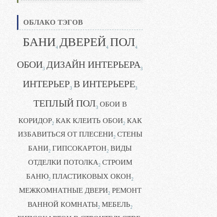
ОБЛАКО ТЭГОВ
БАНИ
ДВЕРЕЙ
ПОЛ
4
4
4
ОБОИ
ДИЗАЙН ИНТЕРЬЕРА
3
3
ИНТЕРЬЕР
В ИНТЕРЬЕРЕ
3
3
ТЕПЛЫЙ ПОЛ
ОБОИ В
3
КОРИДОР
КАК КЛЕИТЬ ОБОИ
КАК
2
2
ИЗБАВИТЬСЯ ОТ ПЛЕСЕНИ
СТЕНЫ
2
БАНИ
ГИПСОКАРТОН
ВИДЫ
2
2
ОТДЕЛКИ ПОТОЛКА
СТРОИМ
2
БАНЮ
ПЛАСТИКОВЫХ ОКОН
2
2
МЕЖКОМНАТНЫЕ ДВЕРИ
РЕМОНТ
2
ВАННОЙ КОМНАТЫ
МЕБЕЛЬ
2
2