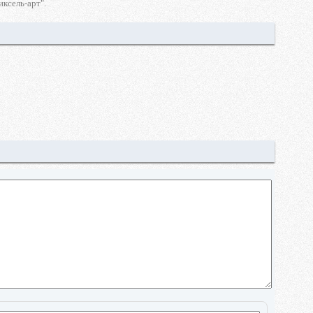
ксель-арт".