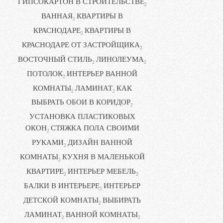
ГИПСОКАРТОН В СТРОИТЕЛЬСТВЕ
2
ВАННАЯ
КВАРТИРЫ В
2
КРАСНОДАРЕ
КВАРТИРЫ В
2
КРАСНОДАРЕ ОТ ЗАСТРОЙЩИКА
2
ВОСТОЧНЫЙ СТИЛЬ
ЛИНОЛЕУМА
2
2
ПОТОЛОК
ИНТЕРЬЕР ВАННОЙ
2
КОМНАТЫ
ЛАМИНАТ
КАК
2
2
ВЫБРАТЬ ОБОИ В КОРИДОР
2
УСТАНОВКА ПЛАСТИКОВЫХ
ОКОН
СТЯЖКА ПОЛА СВОИМИ
2
РУКАМИ
ДИЗАЙН ВАННОЙ
2
КОМНАТЫ
КУХНЯ В МАЛЕНЬКОЙ
2
КВАРТИРЕ
ИНТЕРЬЕР МЕБЕЛЬ
2
2
БАЛКИ В ИНТЕРЬЕРЕ
ИНТЕРЬЕР
2
ДЕТСКОЙ КОМНАТЫ
ВЫБИРАТЬ
2
ЛАМИНАТ
ВАННОЙ КОМНАТЫ
2
2