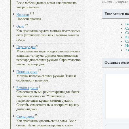
может превратит
Все о мебели дома и о том как правильно
выбрать мебель.
Еще записи по
113
Новости
Новости проекта
В
22
Окно
Са
Как правильно сделать монтаж пластиковых
Си
окон (установку окон пвх), монтаж окон по
Ка
госту.
Сп
Ис
6
Перегородки
7 
Межкомнатная перегородка своими руками
защищает от шума. Делаем межкомнатные
перегородки своими руками. Строительство
Оставьте ком
новых перегородок.
17
Потолок дома
Монтаж потолка своими руками. Типы и
особенности потолков.
3
Ремонт крыши
Самостоятельный ремонт крыши для более
хорошей прочности. Утепление и
гидроизоляция крыши своими руками.
Способы самостоятельно построить крышу
дома или дачи.
65
Стены дома
Как правильно красить стены дома. Все о
стенах. Из чего строить прочную стену.