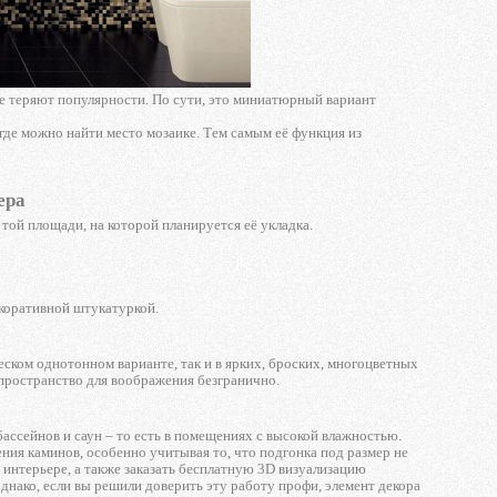
не теряют популярности. По сути, это миниатюрный вариант
де можно найти место мозаике. Тем самым её функция из
ера
ой площади, на которой планируется её укладка.
екоративной штукатуркой.
еском однотонном варианте, так и в ярких, броских, многоцветных
 пространство для воображения безгранично.
ассейнов и саун – то есть в помещениях с высокой влажностью.
ния каминов, особенно учитывая то, что подгонка под размер не
в интерьере, а также заказать бесплатную 3D визуализацию
днако, если вы решили доверить эту работу профи, элемент декора