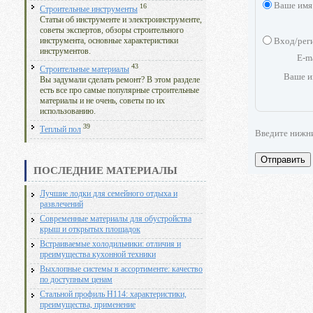
Ваше имя
16
Строительные инструменты
Статьи об инструменте и электроинструменте,
советы экспертов, обзоры строительного
Вход/рег
инструмента, основные характеристики
инструментов.
E-m
43
Строительные материалы
Ваше и
Вы задумали сделать ремонт? В этом разделе
есть все про самые популярные строительные
материалы и не очень, советы по их
использованию.
39
Теплый пол
Введите нижн
Отправить
ПОСЛЕДНИЕ МАТЕРИАЛЫ
Лучшие лодки для семейного отдыха и
развлечений
Современные материалы для обустройства
крыш и открытых площадок
Встраиваемые холодильники: отличия и
преимущества кухонной техники
Выхлопные системы в ассортименте: качество
по доступным ценам
Стальной профиль Н114: характеристики,
преимущества, применение