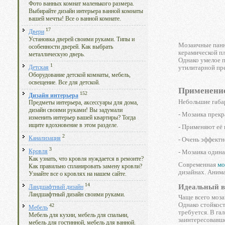
Фото ванных комнат маленького размера.
Выбирайте дизайн интерьера ванной комнаты
вашей мечты! Все о ванной комнате.
17
Двери
Установка дверей своими руками. Типы и
Мозаичные панно
особенности дверей. Как выбрать
керамической пл
металлическую дверь.
Однако умелое п
1
утилитарной пр
Детская
Оборудование детской комнаты, мебель,
освещение. Все для детской.
Применение
152
Дизайн интерьера
Небольшие габа
Предметы интерьера, аксессуары для дома,
дизайн своими руками! Вы задумали
- Мозаика прекр
изменить интерьер вашей квартиры? Тогда
ищите вдохновение в этом разделе.
- Применяют её 
2
Канализация
- Очень эффектн
3
- Мозаика один
Кровля
Как узнать, что кровля нуждается в ремонте?
Современная
мо
Как правильно спланировать замену кровли?
дизайнах. Анима
Узнайте все о кровлях на нашем сайте.
14
Идеальный в
Ландшафтный дизайн
Ландшафтный дизайн своими руками.
Чаще всего моза
Однако стойкост
42
Мебель
требуется. В га
Мебель для кухни, мебель для спальни,
заинтересовавше
мебель для гостинной, мебель для ванной.