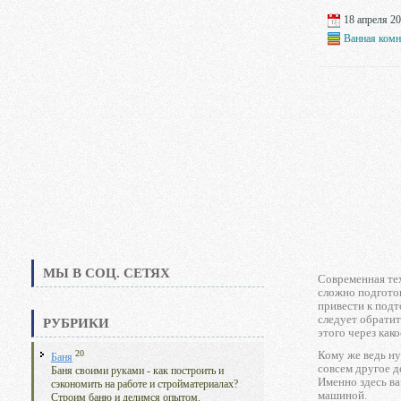
18 апреля 20
Ванная комн
МЫ В СОЦ. СЕТЯХ
Современная тех
сложно подготов
привести к подт
следует обратит
РУБРИКИ
этого через как
20
Кому же ведь ну
Баня
совсем другое д
Баня своими руками - как построить и
Именно здесь в
сэкономить на работе и стройматериалах?
машиной.
Строим баню и делимся опытом.