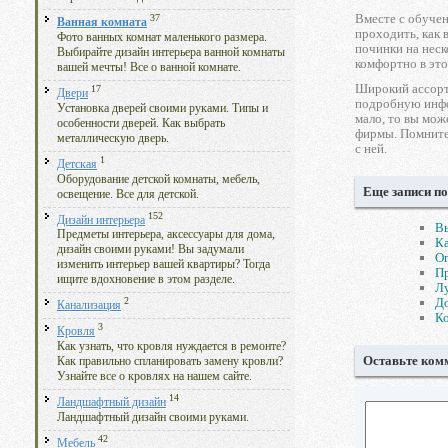
Вместе с обуче
37
Ванная комната
проходить, как в
Фото ванных комнат маленького размера.
починки на неск
Выбирайте дизайн интерьера ванной комнаты
комфортно в это
вашей мечты! Все о ванной комнате.
Широкий ассорт
17
Двери
подробную инфор
Установка дверей своими руками. Типы и
мало, то вы мож
особенности дверей. Как выбрать
фирмы. Помните,
металлическую дверь.
с ней.
1
Детская
Оборудование детской комнаты, мебель,
Еще записи по
освещение. Все для детской.
152
Дизайн интерьера
Вы
Предметы интерьера, аксессуары для дома,
Ка
дизайн своими руками! Вы задумали
О
изменить интерьер вашей квартиры? Тогда
Пр
ищите вдохновение в этом разделе.
Лу
До
2
Канализация
Ко
3
Кровля
Как узнать, что кровля нуждается в ремонте?
Оставьте ком
Как правильно спланировать замену кровли?
Узнайте все о кровлях на нашем сайте.
14
Ландшафтный дизайн
Ландшафтный дизайн своими руками.
42
Мебель