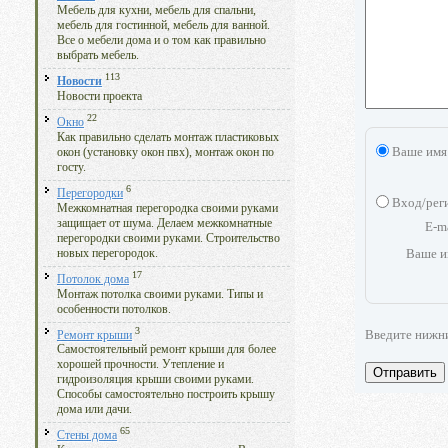
Мебель для кухни, мебель для спальни,
мебель для гостинной, мебель для ванной.
Все о мебели дома и о том как правильно
выбрать мебель.
113
Новости
Новости проекта
22
Окно
Как правильно сделать монтаж пластиковых
Ваше имя
окон (установку окон пвх), монтаж окон по
госту.
6
Перегородки
Вход/рег
Межкомнатная перегородка своими руками
защищает от шума. Делаем межкомнатные
E-m
перегородки своими руками. Строительство
Ваше и
новых перегородок.
17
Потолок дома
Монтаж потолка своими руками. Типы и
особенности потолков.
3
Введите нижн
Ремонт крыши
Самостоятельный ремонт крыши для более
хорошей прочности. Утепление и
Отправить
гидроизоляция крыши своими руками.
Способы самостоятельно построить крышу
дома или дачи.
65
Стены дома