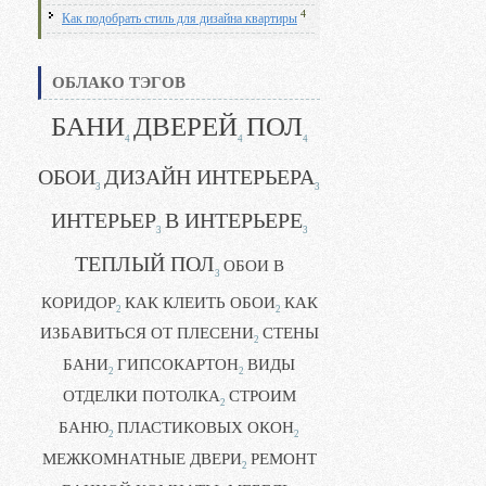
4
Как подобрать стиль для дизайна квартиры
ОБЛАКО ТЭГОВ
БАНИ
ДВЕРЕЙ
ПОЛ
4
4
4
ОБОИ
ДИЗАЙН ИНТЕРЬЕРА
3
3
ИНТЕРЬЕР
В ИНТЕРЬЕРЕ
3
3
ТЕПЛЫЙ ПОЛ
ОБОИ В
3
КОРИДОР
КАК КЛЕИТЬ ОБОИ
КАК
2
2
ИЗБАВИТЬСЯ ОТ ПЛЕСЕНИ
СТЕНЫ
2
БАНИ
ГИПСОКАРТОН
ВИДЫ
2
2
ОТДЕЛКИ ПОТОЛКА
СТРОИМ
2
БАНЮ
ПЛАСТИКОВЫХ ОКОН
2
2
МЕЖКОМНАТНЫЕ ДВЕРИ
РЕМОНТ
2