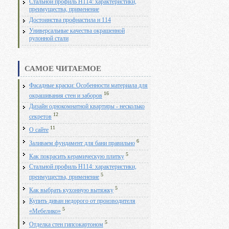
Стальной профиль Н114: характеристики,
преимущества, применение
Достоинства профнастила н 114
Универсальные качества окрашенной
рулонной стали
САМОЕ ЧИТАЕМОЕ
Фасадные краски: Особенности материала для
16
окрашивания стен и заборов
Дизайн однокомнатной квартиры - несколько
12
секретов
11
О сайте
6
Заливаем фундамент для бани правильно
5
Как покрасить керамическую плитку
Стальной профиль Н114: характеристики,
5
преимущества, применение
5
Как выбрать кухонную вытяжку
Купить диван недорого от производителя
5
«Мебелико»
5
Отделка стен гипсокартоном