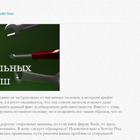
ашин бош
равно не застрахована от внезапных поломок, к которым крайне
 а в итоге оказывается, что она совсем заглохла и может даже
ринять данный факт за обыденную действительность. Вместе с этим,
ружить истинную поломку, но и исправить все таким образом, что от
дорогие стиральные машины, но если взять фирму Bosh, то здесь
починить. К кому следует обращаться? Исключительно в Service Plus.
казать правильные пути решения ваших проблем со стиральной