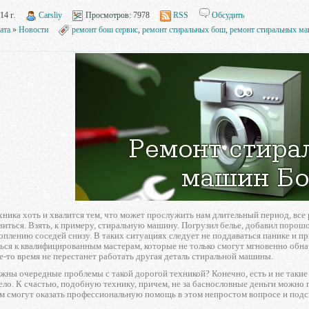
14 г.
Carsliy
Просмотров:
7978
RSS
Обсудить
ата
»
Новости
ремонт бош сервис
,
ремонт стиральных бош
,
ремонт стиральных м
ника хоть и хвалится тем, что может прослужить нам длительный период, все 
иться. Взять, к примеру, стиральную машину. Погрузил белье, добавил порошок,
оплению соседей снизу. В таких ситуациях следует не поддаваться панике и п
ься к квалифицированным мастерам, которые не только смогут мгновенно обна
ое-то время не перестанет работать другая деталь стиральной машины.
жны очередные проблемы с такой дорогой техникой? Конечно, есть и не такие 
ело. К счастью, подобную технику, причем, не за баснословные деньги можно 
ам смогут оказать профессиональную помощь в этом непростом вопросе и подс