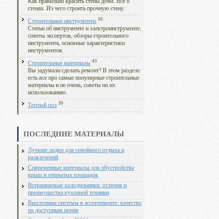
Как правильно красить стены дома. Все о
стенах. Из чего строить прочную стену.
16
Строительные инструменты
Статьи об инструменте и электроинструменте,
советы экспертов, обзоры строительного
инструмента, основные характеристики
инструментов.
43
Строительные материалы
Вы задумали сделать ремонт? В этом разделе
есть все про самые популярные строительные
материалы и не очень, советы по их
использованию.
39
Теплый пол
ПОСЛЕДНИЕ МАТЕРИАЛЫ
Лучшие лодки для семейного отдыха и
развлечений
Современные материалы для обустройства
крыш и открытых площадок
Встраиваемые холодильники: отличия и
преимущества кухонной техники
Выхлопные системы в ассортименте: качество
по доступным ценам