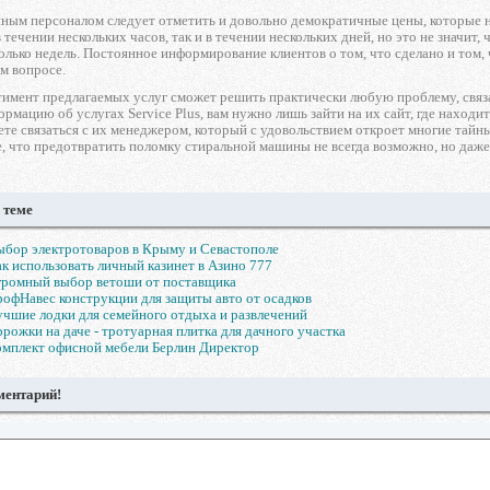
нным персоналом следует отметить и довольно демократичные цены, которые 
 течении нескольких часов, так и в течении нескольких дней, но это не значит,
олько недель. Постоянное информирование клиентов о том, что сделано и том, 
м вопросе.
имент предлагаемых услуг сможет решить практически любую проблему, связ
мацию об услугах Service Plus, вам нужно лишь зайти на их сайт, где находи
ете связаться с их менеджером, который с удовольствием откроет многие тайн
 что предотвратить поломку стиральной машины не всегда возможно, но даже е
 теме
бор электротоваров в Крыму и Севастополе
к использовать личный казинет в Азино 777
громный выбор ветоши от поставщика
офНавес конструкции для защиты авто от осадков
чшие лодки для семейного отдыха и развлечений
рожки на даче - тротуарная плитка для дачного участка
мплект офисной мебели Берлин Директор
ментарий!